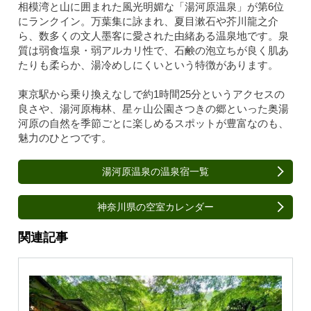
相模湾と山に囲まれた風光明媚な「湯河原温泉」が第6位
にランクイン。万葉集に詠まれ、夏目漱石や芥川龍之介
ら、数多くの文人墨客に愛された由緒ある温泉地です。泉
質は弱食塩泉・弱アルカリ性で、石鹸の泡立ちが良く肌あ
たりも柔らか、湯冷めしにくいという特徴があります。
東京駅から乗り換えなしで約1時間25分というアクセスの
良さや、湯河原梅林、星ヶ山公園さつきの郷といった奥湯
河原の自然を季節ごとに楽しめるスポットが豊富なのも、
魅力のひとつです。
湯河原温泉の温泉宿一覧
神奈川県の空室カレンダー
関連記事