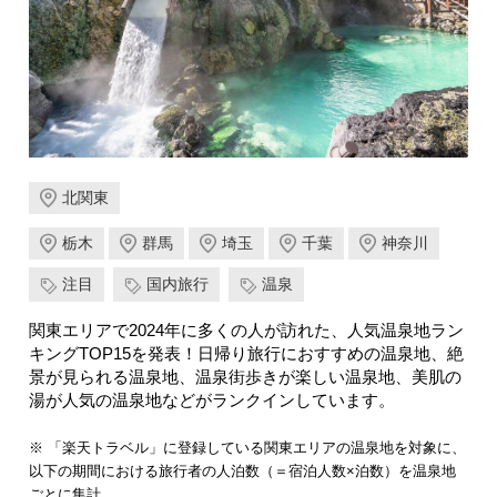
北関東
栃木
群馬
埼玉
千葉
神奈川
注目
国内旅行
温泉
関東エリアで2024年に多くの人が訪れた、人気温泉地ラン
キングTOP15を発表！日帰り旅行におすすめの温泉地、絶
景が見られる温泉地、温泉街歩きが楽しい温泉地、美肌の
湯が人気の温泉地などがランクインしています。
※ 「楽天トラベル」に登録している関東エリアの温泉地を対象に、
以下の期間における旅行者の人泊数（＝宿泊人数×泊数）を温泉地
ごとに集計