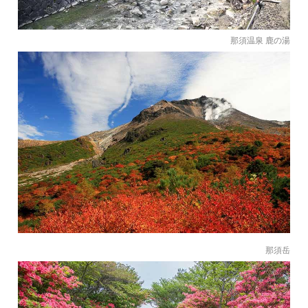
那須温泉 鹿の湯
那須岳