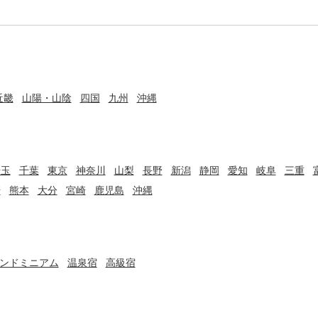
近畿
山陽・山陰
四国
九州
沖縄
埼玉
千葉
東京
神奈川
山梨
長野
新潟
静岡
愛知
岐阜
三重
崎
熊本
大分
宮崎
鹿児島
沖縄
ンドミニアム
温泉宿
高級宿