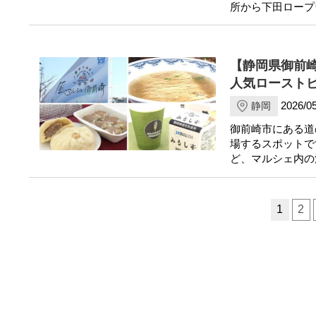
所から下田ロープ
【静岡県御前
人気ロースト
2026/05
静岡
御前崎市にある道
場するスポットで
ど、マルシェ内の
ページ送り
1
2