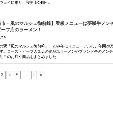
ウェイに乗り、寝姿山公園へ。
崎市・風のマルシェ御前崎】看板メニューは夢咲牛メン
ビーフ店のラーメン！
/29
の駅「風のマルシェ御前崎」。2024年にリニューアルし、年間20
す。ローストビーフ人気店の絶品塩ラーメンやブランド牛のメンチ
注目のお店や商品をまとめました。
3
4
5
…
›
»