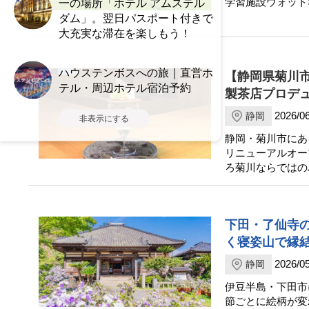
学習施設ウォット
一の場所「ホテル アムステル
ダム」。翌日パスポート付きで
大充実な滞在を楽しもう！
ハウステンボスへの旅｜直営ホ
【静岡県菊川市
テル・周辺ホテル宿泊予約
製茶店プロデ
2026/06
静岡
非表示にする
静岡・菊川市にあ
リニューアルオー
ろ菊川ならではの
下田・了仙寺
く寝姿山で縁
2026/05
静岡
伊豆半島・下田市
節ごとに絵柄が変