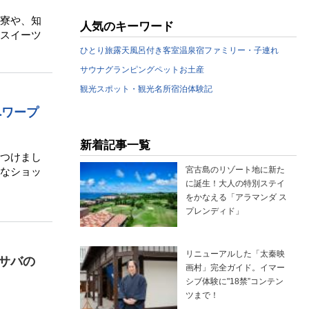
寮や、知
人気のキーワード
スイーツ
ひとり旅
露天風呂付き客室
温泉宿
ファミリー・子連れ
サウナ
グランピング
ペット
お土産
観光スポット・観光名所
宿泊体験記
へワープ
新着記事一覧
つけまし
宮古島のリゾート地に新た
なショッ
に誕生！大人の特別ステイ
をかなえる「アラマンダ ス
プレンディド」
リニューアルした「太秦映
サバの
画村」完全ガイド。イマー
シブ体験に"18禁”コンテン
ツまで！