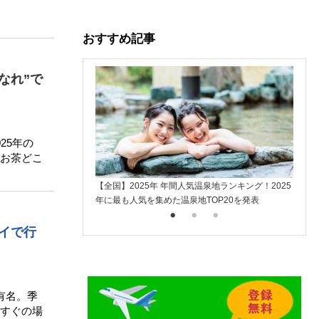
おすすめ記事
なれ”で
25年の
お茶どこ
【全国】2025年 年間人気温泉地ランキング！2025
楽天ト
年に最も人気を集めた温泉地TOP20を発表
入
イで行
有名。季
すぐの場