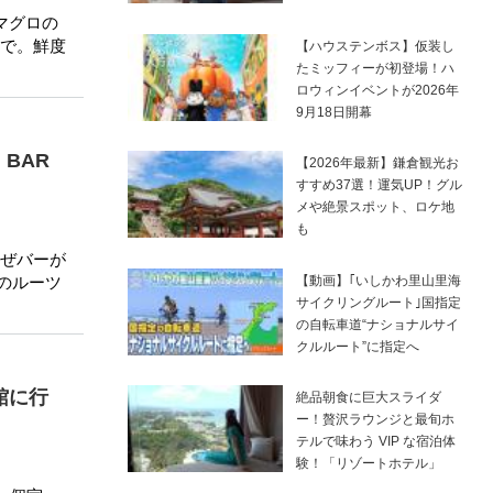
マグロの
で。鮮度
【ハウステンボス】仮装し
たミッフィーが初登場！ハ
ロウィンイベントが2026年
9月18日開幕
BAR
【2026年最新】鎌倉観光お
すすめ37選！運気UP！グル
メや絶景スポット、ロケ地
も
ぜバーが
【動画】｢いしかわ里山里海
のルーツ
サイクリングルート｣国指定
の自転車道“ナショナルサイ
クルルート”に指定へ
館に行
絶品朝食に巨大スライダ
ー！贅沢ラウンジと最旬ホ
テルで味わう VIP な宿泊体
験！「リゾートホテル」