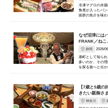
冷凍マグロの水揚
角煮が入ったパン
抜群の魚介を味わ
なぜ沼津には
FRANK／ね
2026/06
静岡
港町として知られ
多いのか、その理
を探る旅へと出か
【7歳と5歳
きたい親御さ
神奈川