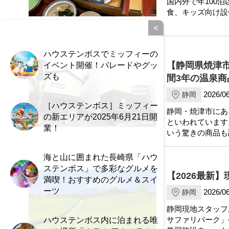
国内外で年100
食、キッズ向け設
<
ハウステンボスでミッフィーの
イベント開催！パレードやグッ
【静岡県焼津
ズも
間3年の温泉商
2026/06
静岡
［ハウステンボス］ミッフィー
静岡・焼津市にあ
の新エリアが2025年6月21日開
といわれています
業！
いう驚きの商品も
海と山に囲まれた長崎県「ハウ
ステンボス」で多彩なグルメを
【2026最新
満喫！おすすめのグルメ＆スイ
ーツ
2026/06
静岡
静岡現地スタッフ
サファリパーク」
ハウステンボス内に泊まれる唯