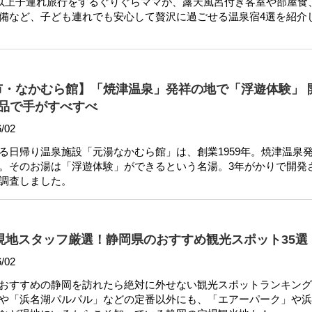
泊以上子連れ旅行をするぐりぐらママが、露天風呂付き客室や部屋食
備など、子ども連れでも安心して贅沢に過ごせる温泉宿4選を紹介
市・なかむら館】「焼津温泉」発祥の地で「浮遊体験」 
品で手がすべすべ
/02
る日帰り温泉施設「元湯なかむら館」は、創業1959年。焼津温泉
。そのお湯は「浮遊体験」ができるという名湯。3年がかりで開発
調査しました。
】現地スタッフ厳選！静岡県のおすすめ観光スポット35選
/02
おすすめの静岡を訪れたら絶対に外せない観光スポットランキング
や「浜名湖パルパル」などの定番以外にも、「エアーパーク」や浜