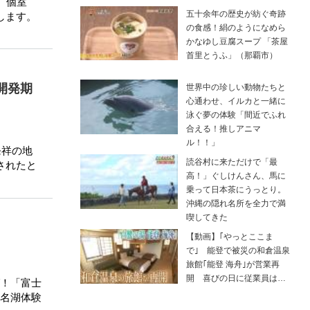
、個室
五十余年の歴史が紡ぐ奇跡
します。
の食感！絹のようになめら
かなゆし豆腐スープ 「茶屋
首里とうふ」（那覇市）
開発期
世界中の珍しい動物たちと
心通わせ、イルカと一緒に
泳ぐ夢の体験「間近でふれ
合える！推しアニマ
ル！！」
発祥の地
読谷村に来ただけで「最
されたと
高！」ぐしけんさん、馬に
乗って日本茶にうっとり。
沖縄の隠れ名所を全力で満
喫してきた
【動画】｢やっとここま
で｣ 能登で被災の和倉温泉
旅館｢能登 海舟｣が営業再
開 喜びの日に従業員は…
！「富士
名湖体験