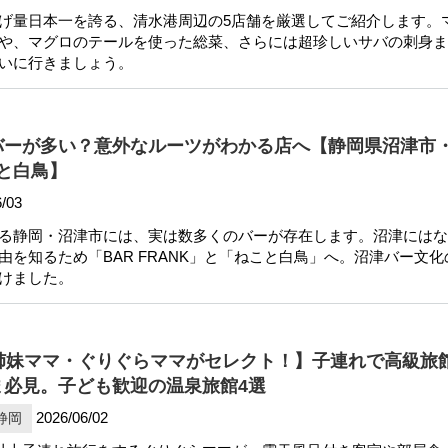
げ量日本一を誇る、清水港周辺の5店舗を厳選してご紹介します。
や、マグロのテールを使った総菜、さらには超珍しいサバの刺身ま
いに行きましょう。
バーが多い？意外なルーツがわかる店へ【静岡県沼津市・
こと白鳥】
/03
る静岡・沼津市には、実は数多くのバーが存在します。沼津にはな
由を知るため「BAR FRANK」と「ねこと白鳥」へ。沼津バー文化
けました。
の姉妹ママ・ぐりぐらママがセレクト！】子連れで高級旅
ま必見。子ども歓迎の温泉旅館4選
2026/06/02
静岡