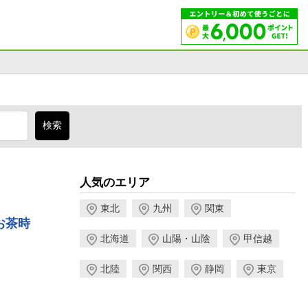
人気のエリア
東北
九州
関東
お茶時
北海道
山陽・山陰
甲信越
北陸
関西
静岡
東京