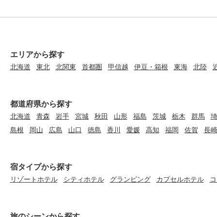
エリアから探す
北海道
東北
北関東
首都圏
甲信越
伊豆・箱根
東海
北陸
都道府県から探す
北海道
青森
岩手
宮城
秋田
山形
福島
茨城
栃木
群馬
島根
岡山
広島
山口
徳島
香川
愛媛
高知
福岡
佐賀
長
宿タイプから探す
リゾートホテル
シティホテル
グランピング
カプセルホテル
コ
旅のシーンから探す