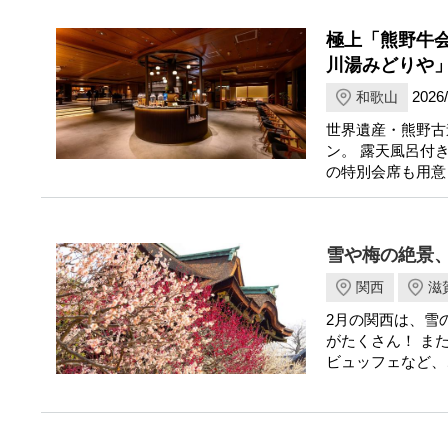
極上「熊野牛
川湯みどりや
2026/
和歌山
世界遺産・熊野古
ン。 露天風呂付
の特別会席も用意
雪や梅の絶景
関西
滋
2月の関西は、雪
がたくさん！ ま
ビュッフェなど、