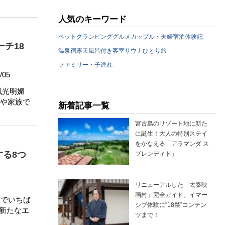
人気のキーワード
ペット
グランピング
グルメ
カップル・夫婦
宿泊体験記
チ18
温泉宿
露天風呂付き客室
サウナ
ひとり旅
ファミリー・子連れ
/05
風光明媚
や家族で
新着記事一覧
宮古島のリゾート地に新た
に誕生！大人の特別ステイ
をかなえる「アラマンダ ス
る8つ
プレンディド」
リニューアルした「太秦映
画村」完全ガイド。イマー
球でいちば
シブ体験に"18禁”コンテン
、新たなエ
ツまで！