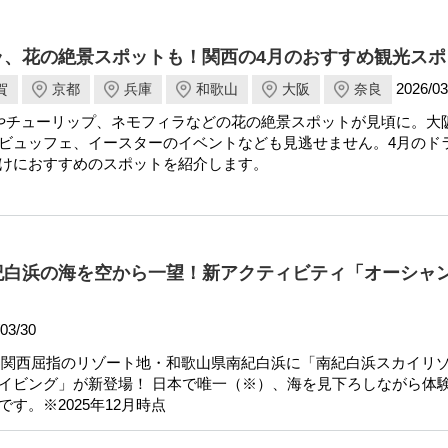
ラ、花の絶景スポットも！関西の4月のおすすめ観光スポ
2026/03
賀
京都
兵庫
和歌山
大阪
奈良
やチューリップ、ネモフィラなどの花の絶景スポットが見頃に。大
ビュッフェ、イースターのイベントなども見逃せません。4月のド
けにおすすめのスポットを紹介します。
紀白浜の海を空から一望！新アクティビティ「オーシャ
03/30
より、関西屈指のリゾート地・和歌山県南紀白浜に「南紀白浜スカイリゾ
イビング」が新登場！ 日本で唯一（※）、海を見下ろしながら体
す。※2025年12月時点