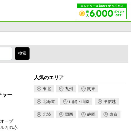
人気のエリア
東北
九州
関東
チャー
北海道
山陽・山陰
甲信越
北陸
関西
静岡
東京
にオープ
ルカの赤