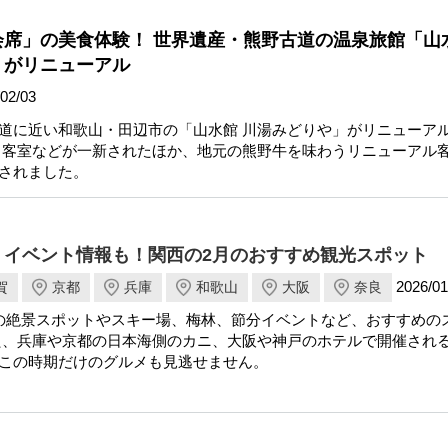
会席」の美食体験！ 世界遺産・熊野古道の温泉旅館「山
」がリニューアル
02/03
道に近い和歌山・田辺市の「山水館 川湯みどりや」がリニューア
き客室などが一新されたほか、地元の熊野牛を味わうリニューアル
されました。
、イベント情報も！関西の2月のおすすめ観光スポット
2026/01
賀
京都
兵庫
和歌山
大阪
奈良
の絶景スポットやスキー場、梅林、節分イベントなど、おすすめの
た、兵庫や京都の日本海側のカニ、大阪や神戸のホテルで開催され
この時期だけのグルメも見逃せません。