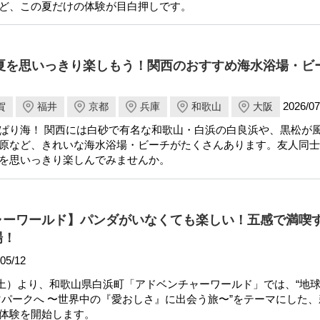
ど、この夏だけの体験が目白押しです。
】夏を思いっきり楽しもう！関西のおすすめ海水浴場・ビー
2026/07
賀
福井
京都
兵庫
和歌山
大阪
ぱり海！ 関西には白砂で有名な和歌山・白浜の白良浜や、黒松が
原など、きれいな海水浴場・ビーチがたくさんあります。友人同士
を思いっきり楽しんでみませんか。
ャーワールド】パンダがいなくても楽しい！五感で満喫す
場！
05/12
1日（土）より、和歌山県白浜町「アドベンチャーワールド」では、“地
マパークへ 〜世界中の『愛おしさ』に出会う旅〜”をテーマにした
体験を開始します。