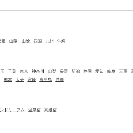
近畿
山陽・山陰
四国
九州
沖縄
埼玉
千葉
東京
神奈川
山梨
長野
新潟
静岡
愛知
岐阜
三重
崎
熊本
大分
宮崎
鹿児島
沖縄
ンドミニアム
温泉宿
高級宿