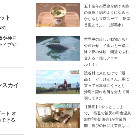
五十余年の歴史が紡ぐ奇跡
の食感！絹のようになめら
ット
かなゆし豆腐スープ 「茶屋
首里とうふ」（那覇市）
/31
阪や神戸
世界中の珍しい動物たちと
ライブや
心通わせ、イルカと一緒に
泳ぐ夢の体験「間近でふれ
合える！推しアニマ
ル！！」
読谷村に来ただけで「最
高！」ぐしけんさん、馬に
ンスカイ
乗って日本茶にうっとり。
沖縄の隠れ名所を全力で満
喫してきた
【動画】｢やっとここま
ート オ
で｣ 能登で被災の和倉温泉
験できる
旅館｢能登 海舟｣が営業再
開 喜びの日に従業員は…