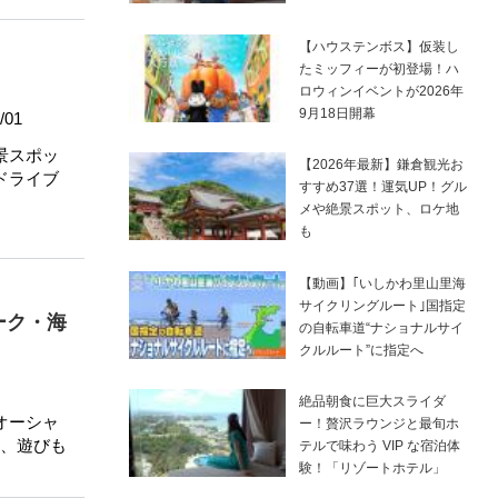
【ハウステンボス】仮装し
たミッフィーが初登場！ハ
ロウィンイベントが2026年
9月18日開幕
/01
景スポッ
【2026年最新】鎌倉観光お
ドライブ
すすめ37選！運気UP！グル
メや絶景スポット、ロケ地
も
【動画】｢いしかわ里山里海
サイクリングルート｣国指定
ーク・海
の自転車道“ナショナルサイ
クルルート”に指定へ
絶品朝食に巨大スライダ
オーシャ
ー！贅沢ラウンジと最旬ホ
、遊びも
テルで味わう VIP な宿泊体
験！「リゾートホテル」