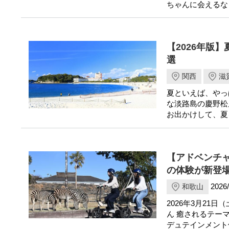
ちゃんに会えるな
【2026年版
選
関西
滋
夏といえば、やっ
な淡路島の慶野松
お出かけして、夏
【アドベンチ
の体験が新登
2026/
和歌山
2026年3月2
ん 癒されるテー
デュテインメント