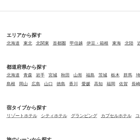
エリアから探す
北海道
東北
北関東
首都圏
甲信越
伊豆・箱根
東海
北陸
都道府県から探す
北海道
青森
岩手
宮城
秋田
山形
福島
茨城
栃木
群馬
島根
岡山
広島
山口
徳島
香川
愛媛
高知
福岡
佐賀
長
宿タイプから探す
リゾートホテル
シティホテル
グランピング
カプセルホテル
コ
旅のシーンから探す