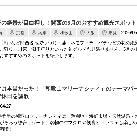
花の絶景が目白押し！関西の5月のおすすめ観光スポット
2026/05
賀
京都
兵庫
和歌山
大阪
奈良
、神戸など関西各地でつつじ・藤・ネモフィラ・バラなどの花の絶
ご狩り、川床、潮干狩りといった旬グルメも見逃せません。5月の
おすすすめのスポットを紹介します。
"は本当だった！「和歌山マリーナシティ」のテーマパ
で休日を謳歌
04/27
時間半の和歌山マリーナシティは、遊園地・海鮮市場・天然温泉・
がそろう総合リゾート。名物の生マグロや朝食ビュッフェも楽しめ
満喫！