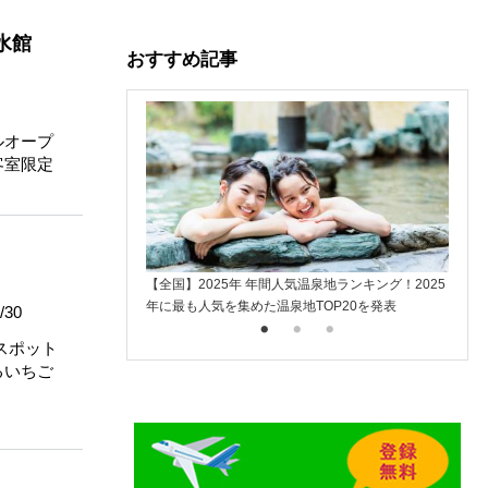
水館
おすすめ記事
ルオープ
客室限定
【全国】2025年 年間人気温泉地ランキング！2025
楽天ト
年に最も人気を集めた温泉地TOP20を発表
入
/30
スポット
るいちご