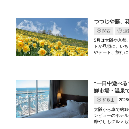
つつじや藤、
関西
滋
5月は大阪や京都
トが見頃に。いち
やデート、旅行に
"一日中遊べる
鮮市場・温泉
2026/
和歌山
大阪から車で約1
ンビューのホテル
癒やしもグルメも