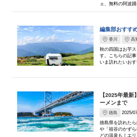
ェ、無料の阿波踊
編集部おすすめ
香川
高
秋の四国はお芋ス
す。こちらの記事
いま訪れたいおす
【2025年最
ーメンまで
2025/07
徳島
徳島県を訪れたら
や「祖谷のかずら
どの温泉も！エリ