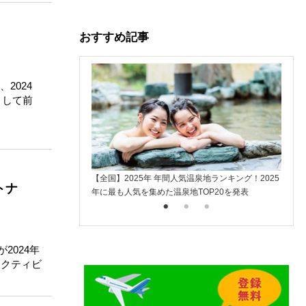
おすすめ記事
2024
として前
【全国】2025年 年間人気温泉地ランキング！2025
楽天ト
トナ
年に最も人気を集めた温泉地TOP20を発表
入
2024年
アクティビ