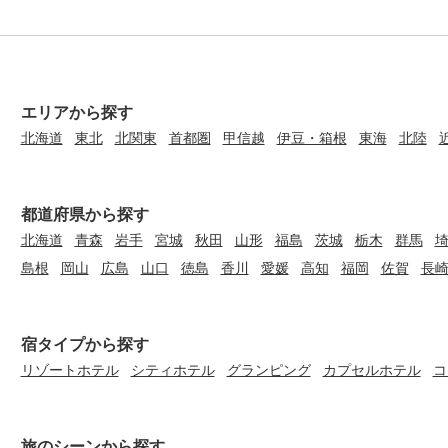
エリアから探す
北海道
東北
北関東
首都圏
甲信越
伊豆・箱根
東海
北陸
都道府県から探す
北海道
青森
岩手
宮城
秋田
山形
福島
茨城
栃木
群馬
島根
岡山
広島
山口
徳島
香川
愛媛
高知
福岡
佐賀
長
宿タイプから探す
リゾートホテル
シティホテル
グランピング
カプセルホテル
コ
旅のシーンから探す