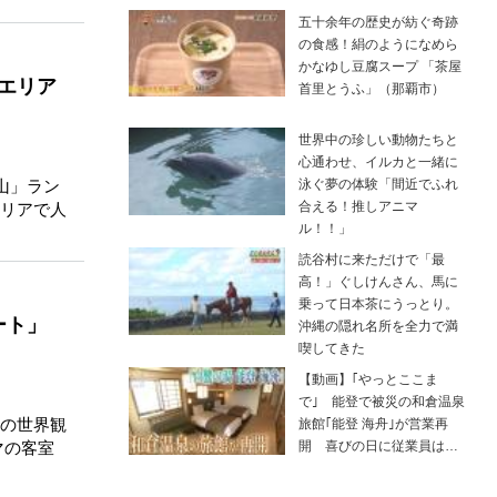
五十余年の歴史が紡ぐ奇跡
の食感！絹のようになめら
かなゆし豆腐スープ 「茶屋
各エリア
首里とうふ」（那覇市）
世界中の珍しい動物たちと
心通わせ、イルカと一緒に
山」ラン
泳ぐ夢の体験「間近でふれ
合える！推しアニマ
リアで人
ル！！」
読谷村に来ただけで「最
高！」ぐしけんさん、馬に
乗って日本茶にうっとり。
ート」
沖縄の隠れ名所を全力で満
喫してきた
【動画】｢やっとここま
で｣ 能登で被災の和倉温泉
の世界観
旅館｢能登 海舟｣が営業再
開 喜びの日に従業員は…
マの客室