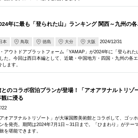
024年に最も「登られた山」ランキング 関西～九州の
2024/12/31
日本
鳥取
徳島
大分
大阪
・アウトドアプラットフォーム「YAMAP」が2024年に「登られた
した。今回は西日本編として、近畿・中国地方・四国・九州の各エ
介します。
館とのコラボ宿泊プランが登場！「アオアヲナルトリゾ
界観に浸る
/22
アオアヲナルトリゾート」が大塚国際美術館とコラボして、ゴッホ
ンを発売。期間は2024年7月1日～31日まで。「ひまわり」がテー
旅を堪能できます。