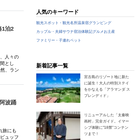
人気のキーワード
観光スポット・観光名所
温泉宿
グランピング
1泊2
カップル・夫婦
サウナ
宿泊体験記
グルメ
お土産
ファミリー・子連れ
ペット
、人々の
間とし
新着記事一覧
自然、ラン
宮古島のリゾート地に新た
に誕生！大人の特別ステイ
をかなえる「アラマンダ ス
プレンディド」
阿波踊
リニューアルした「太秦映
画村」完全ガイド。イマー
シブ体験に"18禁”コンテン
れ旅にも
ツまで！
ビュッフ