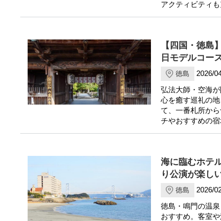
アクティビティも
【四国・徳島
日モデルコー
2026/04
徳島
弘法大師・空海が
心を癒す巡礼の地
て、一番札所から
チやおすすめの宿
海に臨むホテル
り公演が楽し
2026/02
徳島
徳島・鳴門の温泉
おすすめ。客室や