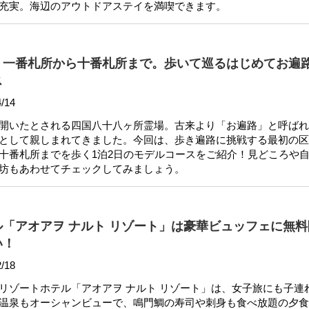
充実。海辺のアウトドアステイを満喫できます。
】一番札所から十番札所まで。歩いて巡るはじめてお遍路
ス
/14
開いたとされる四国八十八ヶ所霊場。古来より「お遍路」と呼ばれ
として親しまれてきました。今回は、歩き遍路に挑戦する最初の区
十番札所までを歩く1泊2日のモデルコースをご紹介！見どころや
坊もあわせてチェックしてみましょう。
「アオアヲ ナルト リゾート」は豪華ビュッフェに無料
い！
/18
リゾートホテル「アオアヲ ナルト リゾート」は、女子旅にも子連
温泉もオーシャンビューで、鳴門鯛の寿司や刺身も食べ放題の夕食