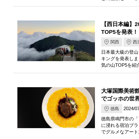
【西日本編】2
TOP5を発表！
関西
西
日本最大級の登山
キングを発表しま
気の山TOP5を紹
大塚国際美術
でゴッホの世
2024/07
徳島
徳島県鳴門市の「
に浸れる宿泊プラ
でグルメなアート