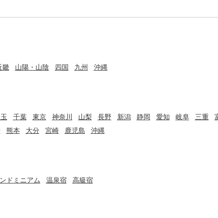
近畿
山陽・山陰
四国
九州
沖縄
埼玉
千葉
東京
神奈川
山梨
長野
新潟
静岡
愛知
岐阜
三重
崎
熊本
大分
宮崎
鹿児島
沖縄
ンドミニアム
温泉宿
高級宿