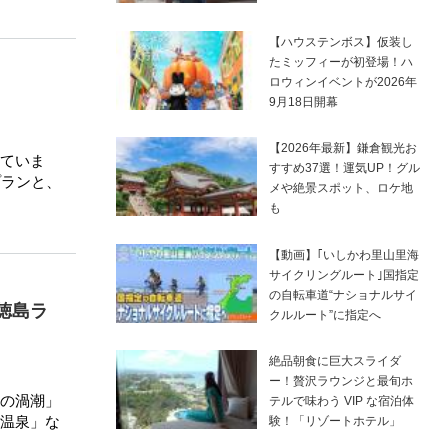
【ハウステンボス】仮装し
たミッフィーが初登場！ハ
ロウィンイベントが2026年
9月18日開幕
【2026年最新】鎌倉観光お
ていま
すすめ37選！運気UP！グル
プランと、
メや絶景スポット、ロケ地
も
【動画】｢いしかわ里山里海
サイクリングルート｣国指定
の自転車道“ナショナルサイ
徳島ラ
クルルート”に指定へ
絶品朝食に巨大スライダ
ー！贅沢ラウンジと最旬ホ
の渦潮」
テルで味わう VIP な宿泊体
温泉」な
験！「リゾートホテル」