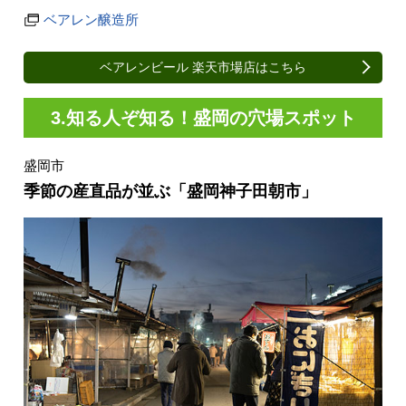
ベアレン醸造所
ベアレンビール 楽天市場店はこちら
3.知る人ぞ知る！盛岡の穴場スポット
盛岡市
季節の産直品が並ぶ「盛岡神子田朝市」