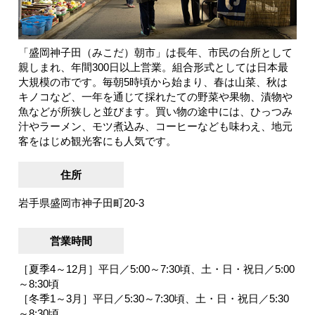
「盛岡神子田（みこだ）朝市」は長年、市民の台所として
親しまれ、年間300日以上営業。組合形式としては日本最
大規模の市です。毎朝5時頃から始まり、春は山菜、秋は
キノコなど、一年を通じて採れたての野菜や果物、漬物や
魚などが所狭しと並びます。買い物の途中には、ひっつみ
汁やラーメン、モツ煮込み、コーヒーなども味わえ、地元
客をはじめ観光客にも人気です。
住所
岩手県盛岡市神子田町20-3
営業時間
［夏季4～12月］平日／5:00～7:30頃、土・日・祝日／5:00
～8:30頃
［冬季1～3月］平日／5:30～7:30頃、土・日・祝日／5:30
～8:30頃