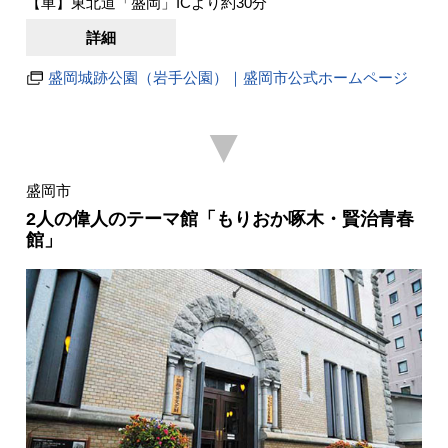
【車】東北道「盛岡」ICより約30分
詳細
盛岡城跡公園（岩手公園）｜盛岡市公式ホームページ
▼
盛岡市
2人の偉人のテーマ館「もりおか啄木・賢治青春
館」