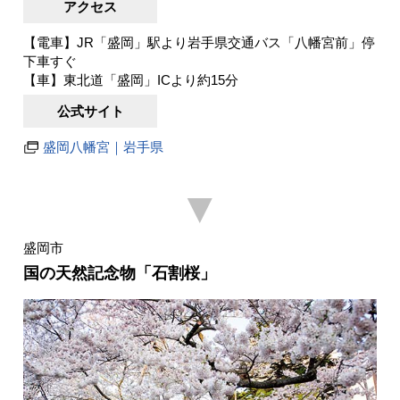
アクセス
【電車】JR「盛岡」駅より岩手県交通バス「八幡宮前」停
下車すぐ
【車】東北道「盛岡」ICより約15分
公式サイト
盛岡八幡宮｜岩手県
▼
盛岡市
国の天然記念物「石割桜」