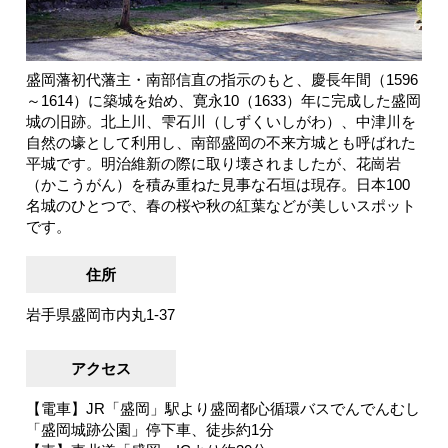
盛岡藩初代藩主・南部信直の指示のもと、慶長年間（1596
～1614）に築城を始め、寛永10（1633）年に完成した盛岡
城の旧跡。北上川、雫石川（しずくいしがわ）、中津川を
自然の壕として利用し、南部盛岡の不来方城とも呼ばれた
平城です。明治維新の際に取り壊されましたが、花崗岩
（かこうがん）を積み重ねた見事な石垣は現存。日本100
名城のひとつで、春の桜や秋の紅葉などが美しいスポット
です。
住所
岩手県盛岡市内丸1-37
アクセス
【電車】JR「盛岡」駅より盛岡都心循環バスでんでんむし
「盛岡城跡公園」停下車、徒歩約1分