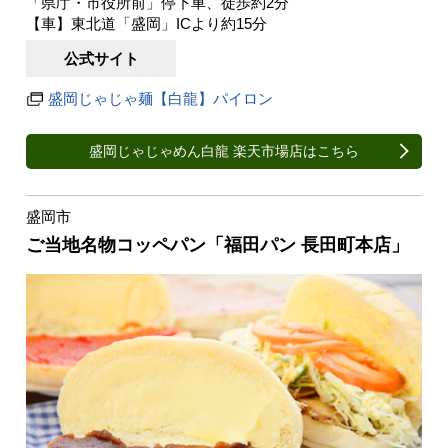
「県庁・市役所前」停下車、徒歩約2分
【車】東北道「盛岡」ICより約15分
公式サイト
盛岡じゃじゃ麺【白龍】パイロン
盛岡じゃじゃめん白龍 楽天市場店はこちら
盛岡市
ご当地名物コッペパン「福田パン 長田町本店」