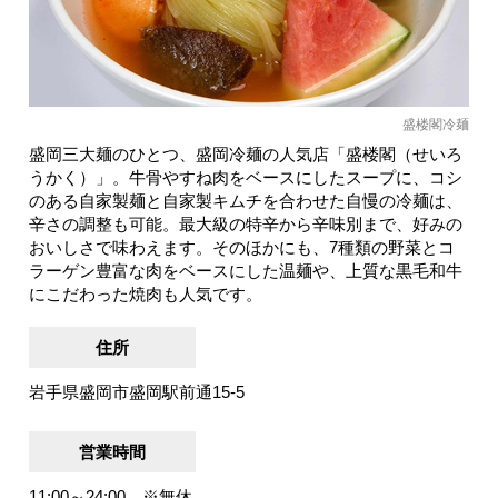
盛楼閣冷麺
盛岡三大麺のひとつ、盛岡冷麺の人気店「盛楼閣（せいろ
うかく）」。牛骨やすね肉をベースにしたスープに、コシ
のある自家製麺と自家製キムチを合わせた自慢の冷麺は、
辛さの調整も可能。最大級の特辛から辛味別まで、好みの
おいしさで味わえます。そのほかにも、7種類の野菜とコ
ラーゲン豊富な肉をベースにした温麺や、上質な黒毛和牛
にこだわった焼肉も人気です。
住所
岩手県盛岡市盛岡駅前通15-5
営業時間
11:00～24:00 ※無休