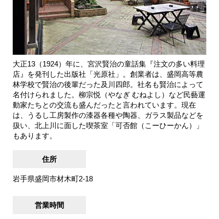
大正13（1924）年に、宮沢賢治の童話集『注文の多い料理
店』を発刊した出版社「光原社」。創業者は、盛岡高等農
林学校で賢治の後輩だった及川四郎。社名も賢治によって
名付けられました。柳宗悦（やなぎ むねよし）など民藝運
動家たちとの交流も盛んだったと言われています。現在
は、うるし工房製作の漆器各種や陶器、ガラス製品などを
扱い、北上川に面した喫茶室「可否館（こーひーかん）」
もあります。
住所
岩手県盛岡市材木町2-18
営業時間