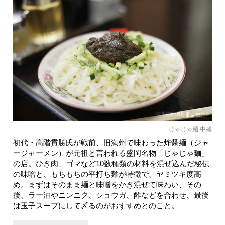
じゃじゃ麺 中盛
初代・高階貫勝氏が戦前、旧満州で味わった炸醤麺（ジャ
ージャーメン）が元祖と言われる盛岡名物「じゃじゃ麺」
の店。ひき肉、ゴマなど10数種類の材料を混ぜ込んだ秘伝
の味噌と、もちもちの平打ち麺が特徴で、ヤミツキ度高
め。まずはそのまま麺と味噌をかき混ぜて味わい、その
後、ラー油やニンニク、ショウガ、酢などを合わせ、最後
は玉子スープにして〆るのがおすすめとのこと。