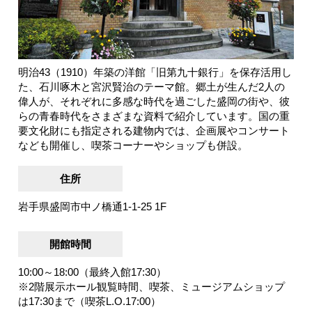
明治43（1910）年築の洋館「旧第九十銀行」を保存活用し
た、石川啄木と宮沢賢治のテーマ館。郷土が生んだ2人の
偉人が、それぞれに多感な時代を過ごした盛岡の街や、彼
らの青春時代をさまざまな資料で紹介しています。国の重
要文化財にも指定される建物内では、企画展やコンサート
なども開催し、喫茶コーナーやショップも併設。
住所
岩手県盛岡市中ノ橋通1-1-25 1F
開館時間
10:00～18:00（最終入館17:30）
※2階展示ホール観覧時間、喫茶、ミュージアムショップ
は17:30まで（喫茶L.O.17:00）