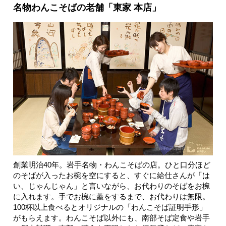
名物わんこそばの老舗「東家 本店」
創業明治40年。岩手名物・わんこそばの店。ひと口分ほど
のそばが入ったお椀を空にすると、すぐに給仕さんが「は
い、じゃんじゃん」と言いながら、お代わりのそばをお椀
に入れます。手でお椀に蓋をするまで、お代わりは無限。
100杯以上食べるとオリジナルの「わんこそば証明手形」
がもらえます。わんこそば以外にも、南部そば定食や岩手