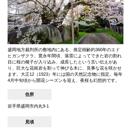
盛岡地方裁判所の敷地内にある、推定樹齢約360年のエド
ヒガンザクラ。寛永年間頃、落雷によってできた岩の割れ
目に桜の種子が入り込み、成長したという言い伝えがあ
り、巨大な花崗岩を割って伸びる木に、見事な花を咲かせ
ます。大正12（1923）年には国の天然記念物に指定。毎年
4月中旬頃から開花シーズンを迎え、夜桜も幻想的です。
住所
岩手県盛岡市内丸9-1
見頃