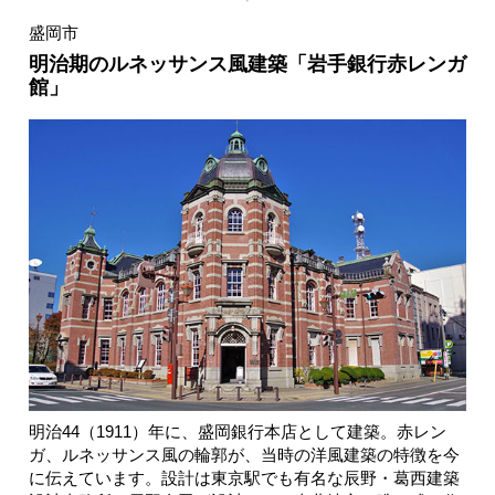
盛岡市
明治期のルネッサンス風建築「岩手銀行赤レンガ
館」
明治44（1911）年に、盛岡銀行本店として建築。赤レン
ガ、ルネッサンス風の輪郭が、当時の洋風建築の特徴を今
に伝えています。設計は東京駅でも有名な辰野・葛西建築