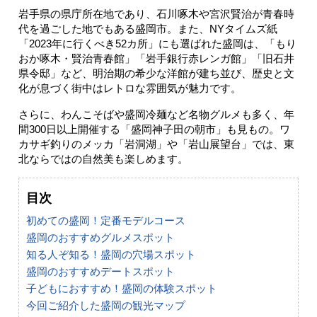
岩手県の県庁所在地であり、石川啄木や宮沢賢治が青春時
代を過ごした地でもある盛岡市。また、NYタイムズ紙
「2023年に行くべき52カ所」にも選ばれた盛岡は、「もり
おか啄木・賢治青春館」「岩手銀行赤レンガ館」「旧石井
県令邸」など、明治期の希少な洋館が建ち並び、歴史と文
化が息づく街中はレトロな雰囲気が魅力です。
さらに、わんこそばや盛岡冷麺など名物グルメも多く、年
間300日以上開催する「盛岡神子田の朝市」も見もの。ワ
カサギ釣りのメッカ「岩洞湖」や「岩山展望台」では、東
北ならではの自然美も楽しめます。
目次
初めての盛岡！定番モデルコース
盛岡のおすすめグルメスポット
知る人ぞ知る！盛岡の穴場スポット
盛岡のおすすめデートスポット
子どもにおすすめ！盛岡の体験スポット
今回ご紹介した盛岡の観光マップ