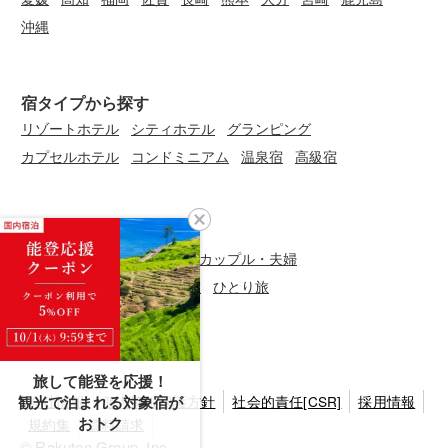
沖縄
宿タイプから探す
リゾートホテル
シティホテル
グランピング
カプセルホテル
コンドミニアム
温泉宿
高級宿
旅のシーンから探す
三世代旅行
グループ旅行
カップル・夫婦
ファミリー・子連れ
女子旅
ひとり旅
旅して能登を応援！
会社情報
個人情報保護方針
社会的責任[CSR]
採用情報
観光で泊まれる対象宿が
規約集
資料請求
おトク
© Rakuten Group, Inc.