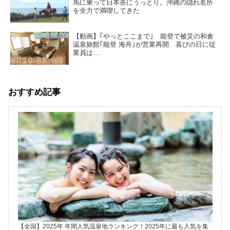
馬に乗って日本茶にうっとり。沖縄の隠れ名所
を全力で満喫してきた
【動画】｢やっとここまで｣ 能登で被災の和倉
温泉旅館｢能登 海舟｣が営業再開 喜びの日に従
業員は…
おすすめ記事
【全国】2025年 年間人気温泉地ランキング！2025年に最も人気を集
楽天ト