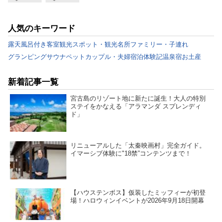
人気のキーワード
露天風呂付き客室
観光スポット・観光名所
ファミリー・子連れ
グランピング
サウナ
ペット
カップル・夫婦
宿泊体験記
温泉宿
お土産
新着記事一覧
宮古島のリゾート地に新たに誕生！大人の特別
ステイをかなえる「アラマンダ スプレンディ
ド」
リニューアルした「太秦映画村」完全ガイド。
イマーシブ体験に"18禁”コンテンツまで！
【ハウステンボス】仮装したミッフィーが初登
場！ハロウィンイベントが2026年9月18日開幕