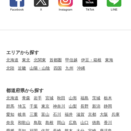
Facebook
X
Instagram
TikTok
LINE
エリアから探す
北海道
東北
北関東
首都圏
甲信越
伊豆・箱根
東海
北陸
近畿
山陽・山陰
四国
九州
沖縄
都道府県から探す
北海道
青森
岩手
宮城
秋田
山形
福島
茨城
栃木
群馬
埼玉
千葉
東京
神奈川
山梨
長野
新潟
静岡
愛知
岐阜
三重
富山
石川
福井
滋賀
京都
大阪
兵庫
奈良
和歌山
鳥取
島根
岡山
広島
山口
徳島
香川
愛媛
高知
福岡
佐賀
長崎
熊本
大分
宮崎
鹿児島