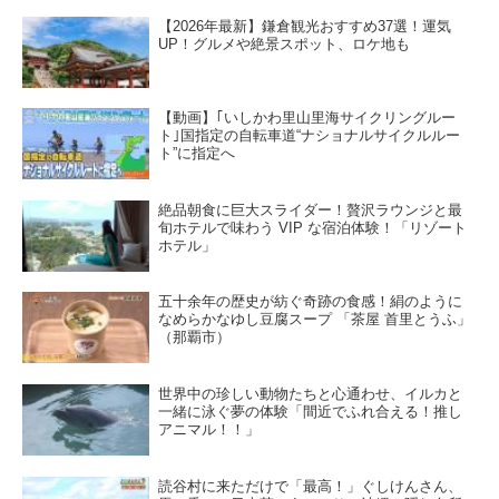
【2026年最新】鎌倉観光おすすめ37選！運気
UP！グルメや絶景スポット、ロケ地も
【動画】｢いしかわ里山里海サイクリングルー
ト｣国指定の自転車道“ナショナルサイクルルー
ト”に指定へ
絶品朝食に巨大スライダー！贅沢ラウンジと最
旬ホテルで味わう VIP な宿泊体験！「リゾート
ホテル」
五十余年の歴史が紡ぐ奇跡の食感！絹のように
なめらかなゆし豆腐スープ 「茶屋 首里とうふ」
（那覇市）
世界中の珍しい動物たちと心通わせ、イルカと
一緒に泳ぐ夢の体験「間近でふれ合える！推し
アニマル！！」
読谷村に来ただけで「最高！」ぐしけんさん、