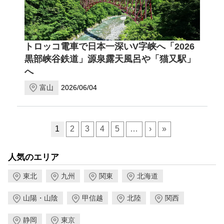
トロッコ電車で日本一深いV字峡へ「2026
黒部峡谷鉄道」源泉露天風呂や「猫又駅」
へ
富山
2026/06/04
ページ送り
1
2
3
4
5
…
›
»
人気のエリア
東北
九州
関東
北海道
山陽・山陰
甲信越
北陸
関西
静岡
東京