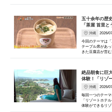
五十余年の歴
「茶屋 首里と
2026/07
沖縄
今回のテーマは「
テーブル席があっ
きた豆腐店が営む
絶品朝食に巨大
体験！「リゾ
2026/07
沖縄
毎回一つのテーマ
「リゾートホテル
体験ができるリゾ