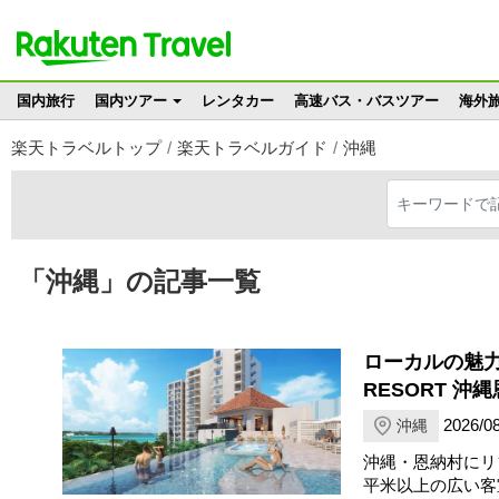
国内旅行
国内ツアー
レンタカー
高速バス・バスツアー
海外
楽天トラベルトップ
楽天トラベルガイド
沖縄
「沖縄」の記事一覧
ローカルの魅力に
RESORT 沖
2026/08
沖縄
沖縄・恩納村にリゾー
平米以上の広い客