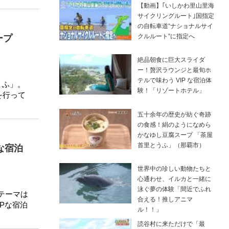
【動画】｢いしかわ里山里海
サイクリングルート｣国指定
の自転車道“ナショナルサイ
クルルート”に指定へ
ープ
絶品朝食に巨大スライダ
ー！贅沢ラウンジと最旬ホ
テルで味わう VIP な宿泊体
うふ」。
験！「リゾートホテル」
を行って
五十余年の歴史が紡ぐ奇跡
の食感！絹のようになめら
かなゆし豆腐スープ 「茶屋
首里とうふ」（那覇市）
な宿泊
世界中の珍しい動物たちと
心通わせ、イルカと一緒に
泳ぐ夢の体験「間近でふれ
テーマは
合える！推しアニマ
Pな宿泊
ル！！」
読谷村に来ただけで「最