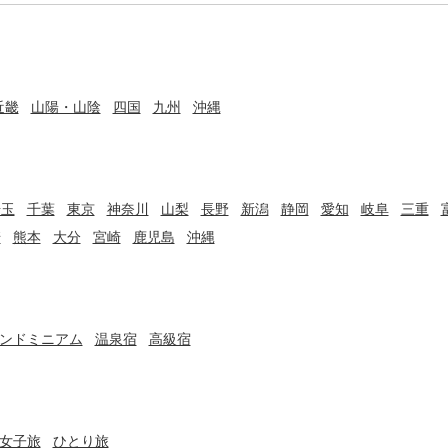
近畿
山陽・山陰
四国
九州
沖縄
埼玉
千葉
東京
神奈川
山梨
長野
新潟
静岡
愛知
岐阜
三重
崎
熊本
大分
宮崎
鹿児島
沖縄
ンドミニアム
温泉宿
高級宿
女子旅
ひとり旅