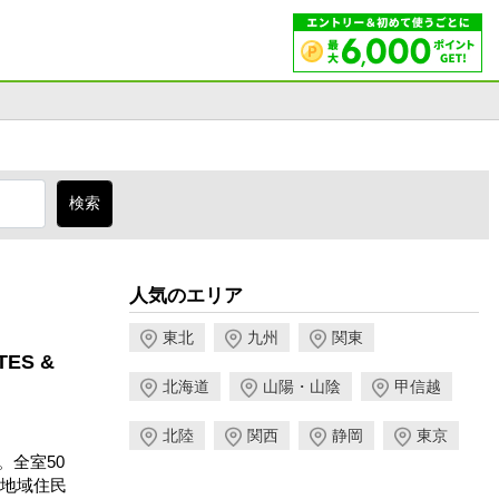
人気のエリア
東北
九州
関東
ES &
北海道
山陽・山陰
甲信越
北陸
関西
静岡
東京
。全室50
地域住民