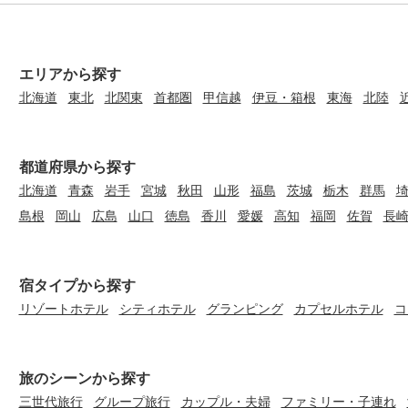
エリアから探す
北海道
東北
北関東
首都圏
甲信越
伊豆・箱根
東海
北陸
都道府県から探す
北海道
青森
岩手
宮城
秋田
山形
福島
茨城
栃木
群馬
島根
岡山
広島
山口
徳島
香川
愛媛
高知
福岡
佐賀
長
宿タイプから探す
リゾートホテル
シティホテル
グランピング
カプセルホテル
コ
旅のシーンから探す
三世代旅行
グループ旅行
カップル・夫婦
ファミリー・子連れ