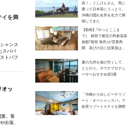
高！」ぐしけんさん、馬に
乗って日本茶にうっとり。
沖縄の隠れ名所を全力で満
テイを満
喫してきた
【動画】｢やっとここま
で｣ 能登で被災の和倉温泉
旅館｢能登 海舟｣が営業再
シャンス
開 喜びの日に従業員は…
たスパパ
ストパフ
夏の九州を遊び尽くして、
ととのう。サウナプロデュ
ーサーおすすめ宿3選
リオッ
「沖縄かりゆしビーチリゾ
ート・オーシャンスパ」で
絶景リゾートステイを満喫
開業。客
や出張、