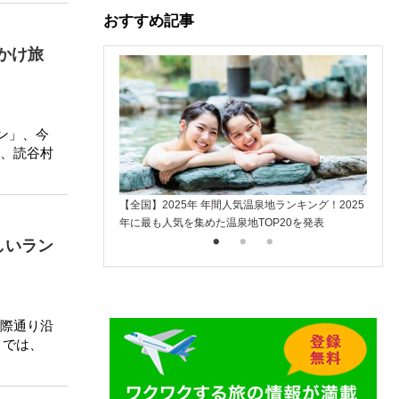
おすすめ記事
かけ旅
ン」、今
、読谷村
【全国】2025年 年間人気温泉地ランキング！2025
楽天ト
年に最も人気を集めた温泉地TOP20を発表
入
しいラン
際通り沿
」では、