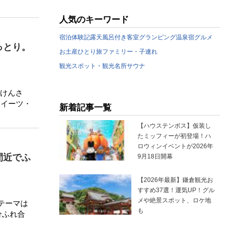
人気のキーワード
宿泊体験記
露天風呂付き客室
グランピング
温泉宿
グルメ
っとり。
お土産
ひとり旅
ファミリー・子連れ
観光スポット・観光名所
サウナ
けんさ
スイーツ・
新着記事一覧
【ハウステンボス】仮装し
たミッフィーが初登場！ハ
ロウィンイベントが2026年
間近でふ
9月18日開幕
【2026年最新】鎌倉観光お
すすめ37選！運気UP！グル
メや絶景スポット、ロケ地
テーマは
も
分ふれ合