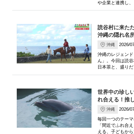
や企業と連携し、
読谷村に来た
沖縄の隠れ名
2026/07
沖縄
沖縄のレジェンド
ん」。今回は読谷
日本茶と、盛りだ
世界中の珍し
れ合える！推
2026/07
沖縄
毎回一つのテーマ
「間近でふれ合え
える、子どもから