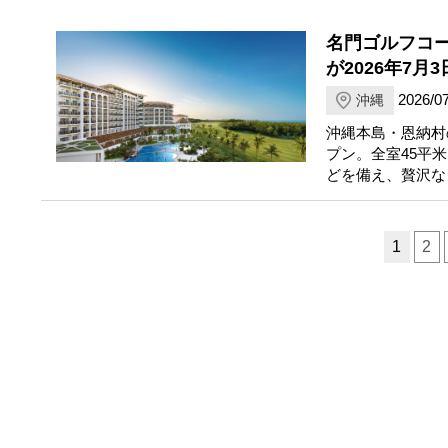
名門ゴルフコ
が2026年7月
2026/07
沖縄
沖縄本島・恩納村
プン。全室45平
どを備え、贅沢な
ページ送り
1
2