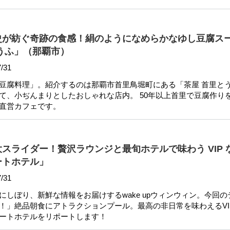
史が紡ぐ奇跡の食感！絹のようになめらかなゆし豆腐ス
うふ」（那覇市）
/31
豆腐料理」。紹介するのは那覇市首里鳥堀町にある「茶屋 首里と
て、小ぢんまりとしたおしゃれな店内。 50年以上首里で豆腐作り
直営カフェです。
スライダー！贅沢ラウンジと最旬ホテルで味わう VIP 
ートホテル」
/31
にしぼり、新鮮な情報をお届けするwake upウィンウィン。今回の
！」絶品朝食にアトラクションプール。最高の非日常を味わえるVI
ートホテルをリポートします！