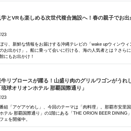
見学とVRも楽しめる次世代複合施設へ！春の親子でお出
/23
ぼり、新鮮な情報をお届けする沖縄テレビの「wake upウィンウィ
のお出かけ」。船に乗って会いに行ける、海の人気者とは？さらに
館にもお出かけ！
産牛リブロースが躍る！山盛り肉のグリルワゴンがうれ
琉球オリオンホテル 那覇国際通り」
/23
番組「アゲアゲめし」、今回のテーマは「肉料理」。那覇市安里国
ル 那覇国際通り」の1階にある「THE ORION BEER DINING
フェを開催中。