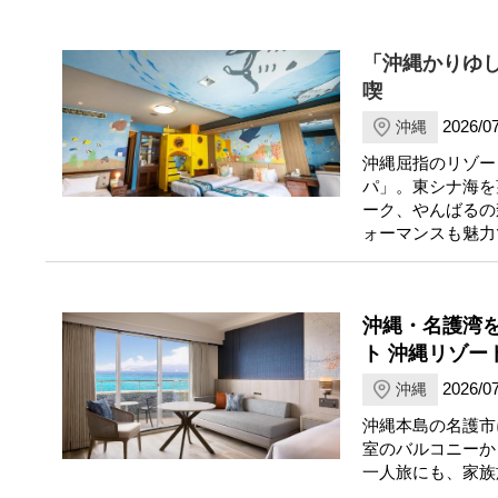
「沖縄かりゆ
喫
2026/07
沖縄
沖縄屈指のリゾー
パ」。東シナ海を
ーク、やんばるの
ォーマンスも魅力
沖縄・名護湾
ト 沖縄リゾー
2026/07
沖縄
沖縄本島の名護市
室のバルコニーか
一人旅にも、家族