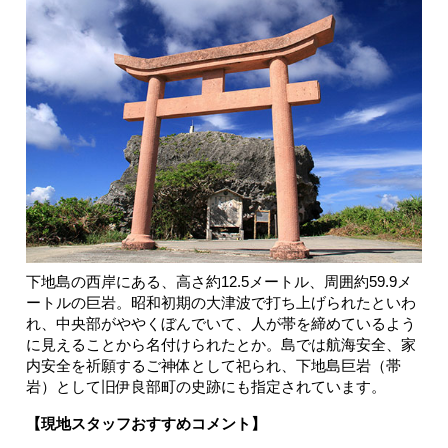
下地島の西岸にある、高さ約12.5メートル、周囲約59.9メ
ートルの巨岩。昭和初期の大津波で打ち上げられたといわ
れ、中央部がややくぼんでいて、人が帯を締めているよう
に見えることから名付けられたとか。島では航海安全、家
内安全を祈願するご神体として祀られ、下地島巨岩（帯
岩）として旧伊良部町の史跡にも指定されています。
【現地スタッフおすすめコメント】