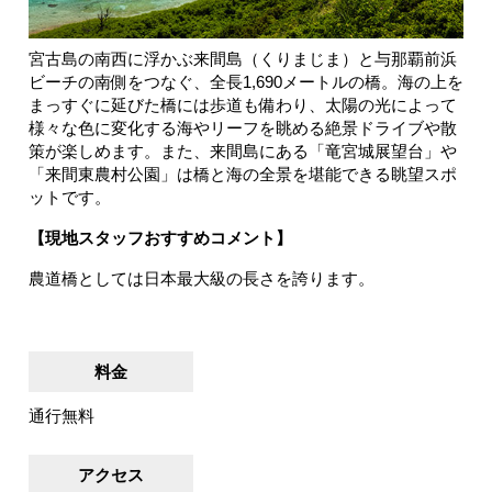
宮古島の南西に浮かぶ来間島（くりまじま）と与那覇前浜
ビーチの南側をつなぐ、全長1,690メートルの橋。海の上を
まっすぐに延びた橋には歩道も備わり、太陽の光によって
様々な色に変化する海やリーフを眺める絶景ドライブや散
策が楽しめます。また、来間島にある「竜宮城展望台」や
「来間東農村公園」は橋と海の全景を堪能できる眺望スポ
ットです。
【現地スタッフおすすめコメント】
農道橋としては日本最大級の長さを誇ります。
料金
通行無料
アクセス