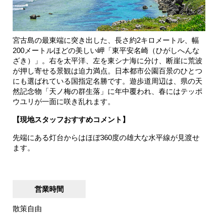
宮古島の最東端に突き出した、長さ約2キロメートル、幅
200メートルほどの美しい岬「東平安名崎（ひがしへんな
ざき）」。右を太平洋、左を東シナ海に分け、断崖に荒波
が押し寄せる景観は迫力満点。日本都市公園百景のひとつ
にも選ばれている国指定名勝です。遊歩道周辺は、県の天
然記念物「天ノ梅の群生落」に年中覆われ、春にはテッポ
ウユリが一面に咲き乱れます。
【現地スタッフおすすめコメント】
先端にある灯台からはほぼ360度の雄大な水平線が見渡せ
ます。
営業時間
散策自由