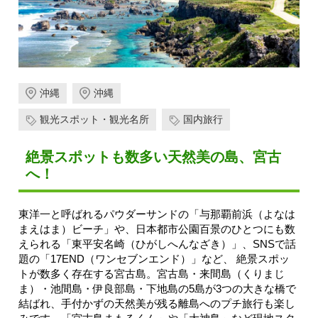
沖縄
沖縄
観光スポット・観光名所
国内旅行
絶景スポットも数多い天然美の島、宮古
へ！
東洋一と呼ばれるパウダーサンドの「与那覇前浜（よなは
まえはま）ビーチ」や、日本都市公園百景のひとつにも数
えられる「東平安名崎（ひがしへんなざき）」、SNSで話
題の「17END（ワンセブンエンド）」など、 絶景スポッ
トが数多く存在する宮古島。宮古島・来間島（くりまじ
ま）・池間島・伊良部島・下地島の5島が3つの大きな橋で
結ばれ、手付かずの天然美が残る離島へのプチ旅行も楽し