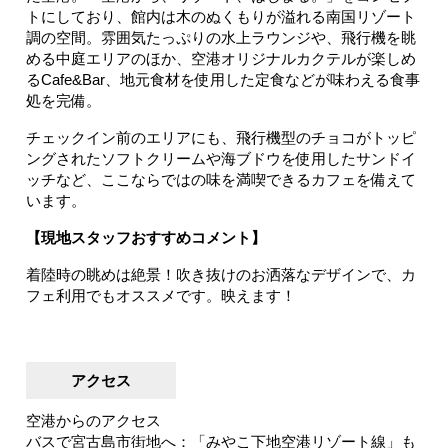
トにしており、館内は木のぬくもりが溢れる南国リゾート
調の空間。雰囲気たっぷりの水上ラウンジや、飛行機を眺
める中庭エリアのほか、空港オリジナルカクテルが楽しめ
るCafe&Bar、地元食材を使用した定食などが味わえる食事
処を完備。
チェックイン前のエリアにも、飛行機型のチョコがトッピ
ングされたソフトクリームや海ブドウを使用したサンドイ
ッチなど、ここならではの味を満喫できるカフェを備えて
います。
【現地スタッフおすすめコメント】
着陸時の眺めは絶景！吹き抜けのお洒落なデザインで、カ
フェ利用でもオススメです。映えます！
アクセス
空港からのアクセス
バスで宮古島市街地へ：「みやこ下地空港リゾート線」も