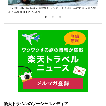
【全国】2025年 年間人気温泉地ランキング！2025年に最も人気を集
楽天ト
めた温泉地TOP20を発表
楽天トラベルのソーシャルメディア