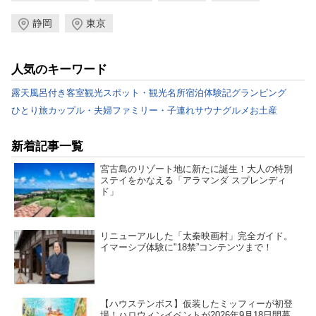
静岡
東京
人気のキーワード
露天風呂付き客室
観光スポット・観光名所
宿泊体験記
グランピング
ひとり旅
カップル・夫婦
ファミリー・子連れ
サウナ
グルメ
お土産
新着記事一覧
宮古島のリゾート地に新たに誕生！大人の特別
ステイをかなえる「アラマンダ スプレンディ
ド」
リニューアルした「太秦映画村」完全ガイド。
イマーシブ体験に"18禁”コンテンツまで！
【ハウステンボス】仮装したミッフィーが初登
場！ハロウィンイベントが2026年9月18日開幕