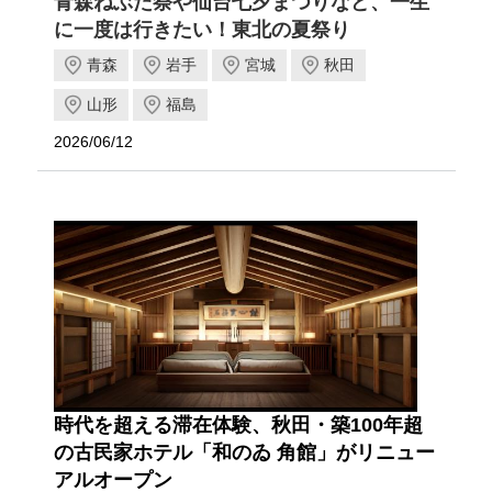
青森ねぶた祭や仙台七夕まつりなど、一生
に一度は行きたい！東北の夏祭り
青森
岩手
宮城
秋田
山形
福島
2026/06/12
時代を超える滞在体験、秋田・築100年超
の古民家ホテル「和のゐ 角館」がリニュー
アルオープン