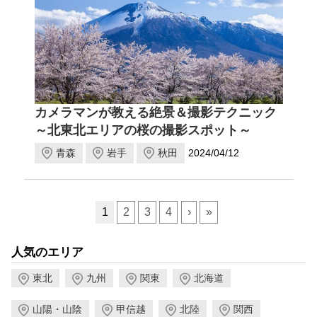
カメラマンが教える絶景＆撮影テクニック
～北東北エリアの桜の撮影スポット～
青森
岩手
秋田
2024/04/12
ページ送り
1
2
3
4
›
»
人気のエリア
東北
九州
関東
北海道
山陽・山陰
甲信越
北陸
関西