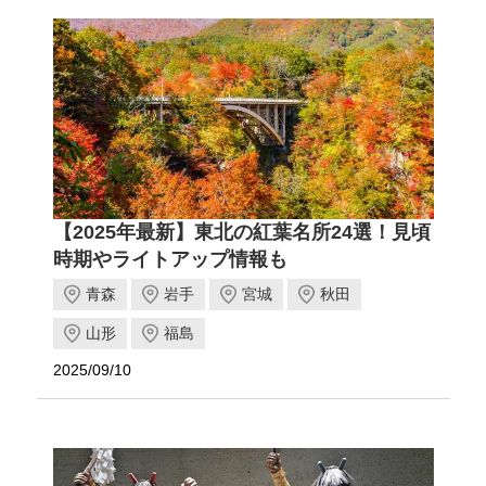
【2025年最新】東北の紅葉名所24選！見頃
時期やライトアップ情報も
青森
岩手
宮城
秋田
山形
福島
2025/09/10