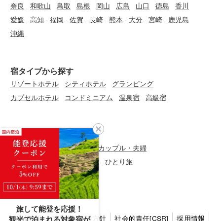
奈良
和歌山
鳥取
島根
岡山
広島
山口
徳島
香川
愛媛
高知
福岡
佐賀
長崎
熊本
大分
宮崎
鹿児島
沖縄
宿タイプから探す
リゾートホテル
シティホテル
グランピング
カプセルホテル
コンドミニアム
温泉宿
高級宿
旅のシーンから探す
三世代旅行
グループ旅行
カップル・夫婦
ファミリー・子連れ
女子旅
ひとり旅
旅して能登を応援！
会社情報
個人情報保護方針
社会的責任[CSR]
採用情報
観光で泊まれる対象宿が