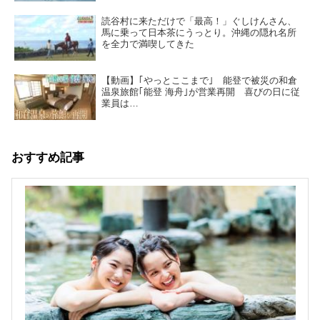
読谷村に来ただけで「最高！」ぐしけんさん、
馬に乗って日本茶にうっとり。沖縄の隠れ名所
を全力で満喫してきた
【動画】｢やっとここまで｣ 能登で被災の和倉
温泉旅館｢能登 海舟｣が営業再開 喜びの日に従
業員は…
おすすめ記事