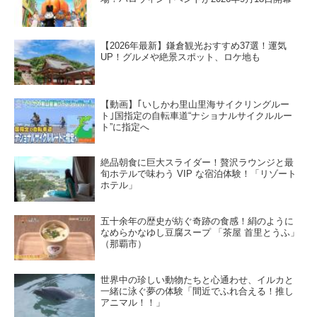
【2026年最新】鎌倉観光おすすめ37選！運気
UP！グルメや絶景スポット、ロケ地も
【動画】｢いしかわ里山里海サイクリングルー
ト｣国指定の自転車道“ナショナルサイクルルー
ト”に指定へ
絶品朝食に巨大スライダー！贅沢ラウンジと最
旬ホテルで味わう VIP な宿泊体験！「リゾート
ホテル」
五十余年の歴史が紡ぐ奇跡の食感！絹のように
なめらかなゆし豆腐スープ 「茶屋 首里とうふ」
（那覇市）
世界中の珍しい動物たちと心通わせ、イルカと
一緒に泳ぐ夢の体験「間近でふれ合える！推し
アニマル！！」