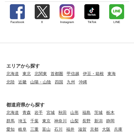
Facebook
X
Instagram
TikTok
LINE
エリアから探す
北海道
東北
北関東
首都圏
甲信越
伊豆・箱根
東海
北陸
近畿
山陽・山陰
四国
九州
沖縄
都道府県から探す
北海道
青森
岩手
宮城
秋田
山形
福島
茨城
栃木
群馬
埼玉
千葉
東京
神奈川
山梨
長野
新潟
静岡
愛知
岐阜
三重
富山
石川
福井
滋賀
京都
大阪
兵庫