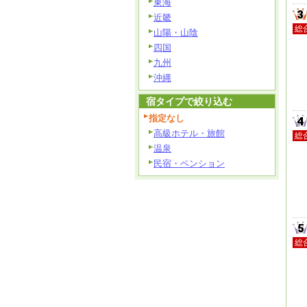
東海
近畿
総
山陽・山陰
四国
九州
沖縄
宿タイプで絞り込む
指定なし
高級ホテル・旅館
総
温泉
民宿・ペンション
総