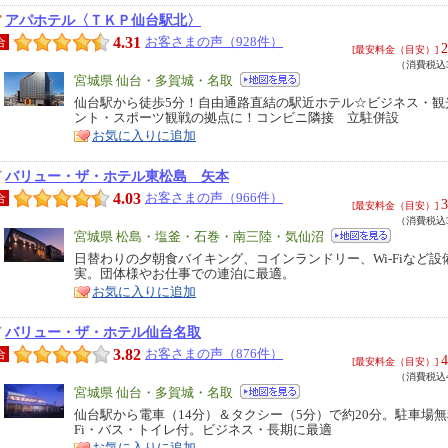
アパホテル〈ＴＫＰ仙台駅北〉
4.31
お客さまの声（928件）
合
2
[最安料金（目安）]
（消費税込3
エ
宮城県 仙台・多賀城・名取
リ
仙台駅から徒歩5分！自由通路直結の駅近ホテル☆ビジネス・観
特
ント・スポーツ観戦の拠点に！コンビニ隣接 立駐併設
ア
徴
お気に入りに追加
バリュー・ザ・ホテル東松島 矢本
4.03
お客さまの声（966件）
合
3
[最安料金（目安）]
（消費税込3
エ
宮城県 松島・塩釜・石巻・南三陸・気仙沼
リ
日替わりの夕朝食バイキング、コインランドリー、Wi-Fiなど設
特
実。団体様やお仕事での連泊に最適。
ア
徴
お気に入りに追加
バリュー・ザ・ホテル仙台名取
3.82
お客さまの声（876件）
合
4
[最安料金（目安）]
（消費税込4
エ
宮城県 仙台・多賀城・名取
リ
仙台駅から電車（14分）＆タクシー（5分）で約20分。駐車場無料
特
Fi・バス・トイレ付。ビジネス・長期に最適
ア
徴
お気に入りに追加