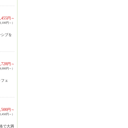
,455
円～
,100円～）
ーシブを
,728
円～
,000円～）
ッフェ
,500
円～
,450円～）
格で大満