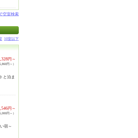
設で空室検索
室
10室以下
,328
円～
,860円～）
トと泊ま
,546
円～
,000円～）
しい宿～