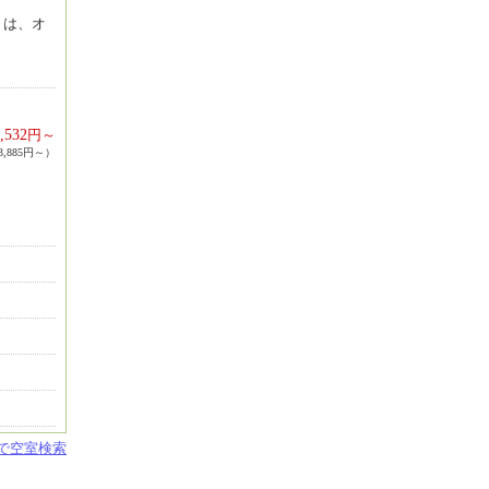
」は、オ
,532
円～
,885円～）
設で空室検索