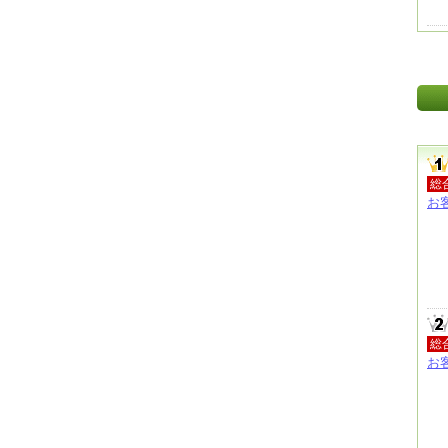
総
お
総
お