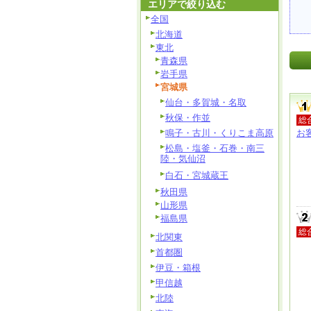
エリアで絞り込む
全国
北海道
東北
青森県
岩手県
宮城県
仙台・多賀城・名取
秋保・作並
総
鳴子・古川・くりこま高原
お
松島・塩釜・石巻・南三
陸・気仙沼
白石・宮城蔵王
秋田県
山形県
福島県
総
北関東
首都圏
伊豆・箱根
甲信越
北陸