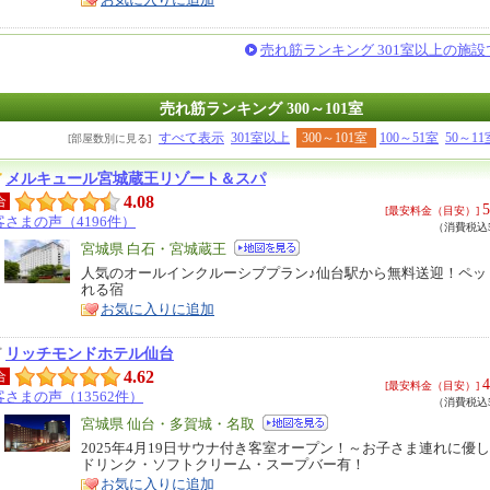
売れ筋ランキング 301室以上の施
売れ筋ランキング 300～101室
すべて表示
301室以上
300～101室
100～51室
50～11
[部屋数別に見る]
メルキュール宮城蔵王リゾート＆スパ
4.08
合
5
[最安料金（目安）]
客さまの声（4196件）
（消費税込5
エ
宮城県 白石・宮城蔵王
リ
人気のオールインクルーシブプラン♪仙台駅から無料送迎！ペッ
特
れる宿
ア
徴
お気に入りに追加
リッチモンドホテル仙台
4.62
合
4
[最安料金（目安）]
客さまの声（13562件）
（消費税込5
エ
宮城県 仙台・多賀城・名取
リ
2025年4月19日サウナ付き客室オープン！～お子さま連れに優
特
ドリンク・ソフトクリーム・スープバー有！
ア
徴
お気に入りに追加