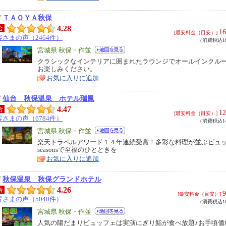
ＴＡＯＹＡ秋保
4.28
合
16
[最安料金（目安）]
客さまの声（2464件）
（消費税込18
エ
宮城県 秋保・作並
リ
クラシックなインテリアに囲まれたラウンジでオールインクル
特
お楽しみください。
ア
徴
お気に入りに追加
仙台 秋保温泉 ホテル瑞鳳
4.47
合
12
[最安料金（目安）]
客さまの声（6784件）
（消費税込14
エ
宮城県 秋保・作並
リ
楽天トラベルアワード１４年連続受賞！多彩な料理が並ぶビュ
特
seasonsで至福のひとときを
ア
徴
お気に入りに追加
秋保温泉 秋保グランドホテル
4.26
合
9
[最安料金（目安）]
客さまの声（5040件）
（消費税込10
エ
宮城県 秋保・作並
リ
人気の陽だまりビュッフェは実演にぎり鮨が食べ放題♪お手頃価
特