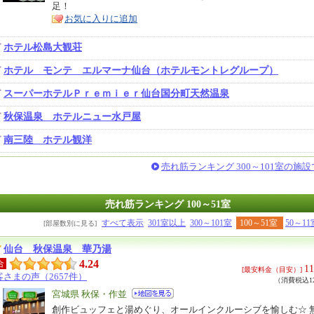
足！
ア
徴
お気に入りに追加
ホテル松島大観荘
ホテル モンテ エルマーナ仙台（ホテルモントレグループ）
スーパーホテルＰｒｅｍｉｅｒ仙台国分町天然温泉
秋保温泉 ホテルニュー水戸屋
南三陸 ホテル観洋
売れ筋ランキング 300～101室の施
売れ筋ランキング 100～51室
すべて表示
301室以上
300～101室
100～51室
50～11
[部屋数別に見る]
仙台 秋保温泉 華乃湯
4.24
合
11
[最安料金（目安）]
客さまの声（2657件）
（消費税込12
エ
宮城県 秋保・作並
リ
創作ビュッフェと湯めぐり、オールインクルーシブを愉しむ☆ 
特