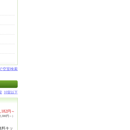
設で空室検索
室
10室以下
,182
円～
,300円～）
無料キッ