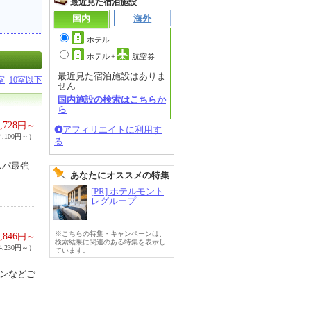
最近見た宿泊施設
国内
海外
ホテル
ホテル
+
航空券
最近見た宿泊施設はありま
室
10室以下
せん
国内施設の検索はこちらか
）
ら
,728
円～
アフィリエイトに利用す
,100円～）
る
スパ最強
あなたにオススメの特集
[PR] ホテルモント
レグループ
※こちらの特集・キャンペーンは、
,846
円～
検索結果に関連のある特集を表示し
,230円～）
ています。
タンなどご