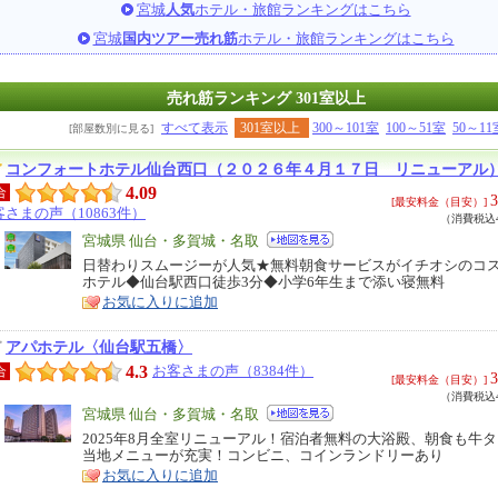
宮城
人気
ホテル・旅館ランキングはこちら
宮城
国内ツアー売れ筋
ホテル・旅館ランキングはこちら
売れ筋ランキング 301室以上
すべて表示
301室以上
300～101室
100～51室
50～11
[部屋数別に見る]
コンフォートホテル仙台西口（２０２６年４月１７日 リニューアル
4.09
合
3
[最安料金（目安）]
客さまの声（10863件）
（消費税込4
エ
宮城県 仙台・多賀城・名取
リ
日替わりスムージーが人気★無料朝食サービスがイチオシのコ
特
ホテル◆仙台駅西口徒歩3分◆小学6年生まで添い寝無料
ア
徴
お気に入りに追加
アパホテル〈仙台駅五橋〉
4.3
お客さまの声（8384件）
合
3
[最安料金（目安）]
（消費税込4
エ
宮城県 仙台・多賀城・名取
リ
2025年8月全室リニューアル！宿泊者無料の大浴殿、朝食も牛
特
当地メニューが充実！コンビニ、コインランドリーあり
ア
徴
お気に入りに追加