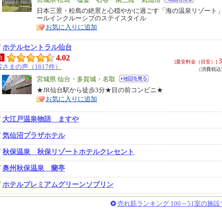
エ
リ
日本三景・松島の絶景と心穏やかに過ごす「海の温泉リゾート
特
ールインクルーシブのステイスタイル
ア
徴
お気に入りに追加
ホテルセントラル仙台
4.02
合
3
[最安料金（目安）]
客さまの声（1817件）
（消費税込3
エ
宮城県 仙台・多賀城・名取
リ
★JR仙台駅から徒歩3分★目の前コンビニ★
特
お気に入りに追加
ア
徴
大江戸温泉物語 ますや
気仙沼プラザホテル
秋保温泉 秋保リゾートホテルクレセント
奥州秋保温泉 蘭亭
ホテルプレミアムグリーンソブリン
売れ筋ランキング 100～51室の施