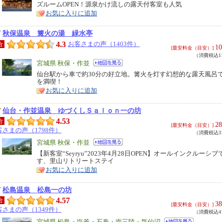
ズルームOPEN！源泉かけ流しの露天付客室も人気
ア
徴
お気に入りに追加
秋保温泉 篝火の湯 緑水亭
4.3
お客さまの声（1403件）
合
10
[最安料金（目安）]
（消費税込11
エ
宮城県 秋保・作並
リ
仙台駅から車で約30分の好立地。篝火を灯す幻想的な露天風呂
特
を満喫！
ア
徴
お気に入りに追加
仙台・作並温泉 ゆづくしＳａｌｏｎ一の坊
4.53
合
28
[最安料金（目安）]
客さまの声（1798件）
（消費税込31
エ
宮城県 秋保・作並
リ
【新客室“Seyryu”2023年4月28日OPEN】オールインクルーシ
特
す、里山リトリートステイ
ア
徴
お気に入りに追加
松島温泉 松島一の坊
4.57
合
38
[最安料金（目安）]
客さまの声（1349件）
（消費税込41
宮城県 松島・塩釜・石巻・南三陸・気仙沼