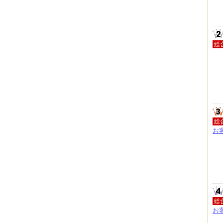
総
総
お
総
お