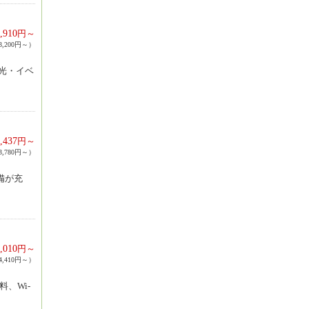
,910
円～
,200円～）
光・イベ
,437
円～
,780円～）
備が充
,010
円～
,410円～）
、Wi-