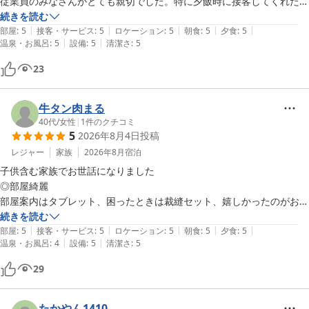
従業員のみなさんがとても親切でした。特に夕飯時に接客してくれた方
たちは笑顔で気持ちの良い接客でした。

続きを読む
|
|
|
|
|
朝食にお豆腐がなかったのが残念でしたが、麺のところにあった海藻の
部屋
:
5
接客・サービス
:
5
ロケーション
:
5
朝食
:
5
夕食
:
5
|
|
温泉・お風呂
:
5
設備
:
5
清潔さ
:
5
23
牛タン肉まる
40代
/
女性
|
1
件のクチコミ
5
2026年8月4日
投稿
レジャー
家族
2026年8月
宿泊
子供含む家族でお世話になりました

◎部屋綺麗

部屋案内はタブレット、困ったときは裁縫セット、嬉しかったのがお風
呂に行く用のバックがありました

続きを読む
|
|
|
|
|
毎回持参していたので地味にというかめっちゃ嬉しかった！

部屋
:
5
接客・サービス
:
5
ロケーション
:
5
朝食
:
5
夕食
:
5
|
|
温泉・お風呂
:
4
設備
:
5
清潔さ
:
5
わかってるぅー！

◎食事が豪華　

29
二日目の夕食の量が多かったけど完食

最後はさらに豪華絢爛、お造りについてたちいさい昆布みたら蘭亭の文
字のくりぬきが！感動～

たかやん1410