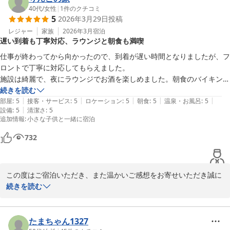
2026-04-18
しました。また、妹様の古希祝いという特別な機会に、事前のご連
40代
/
女性
|
1
件のクチコミ
5
2026年3月29日
投稿
絡により夕食を個室でご用意でき、ささやかではございますがプレ
ゼントもお喜びいただけたこと、私どもにとっても大変光栄でござ
レジャー
家族
2026年3月
宿泊
遅い到着も丁寧対応、ラウンジと朝食も満喫
います。

仕事が終わってから向かったので、到着が遅い時間となりましたが、フ
さらに、外国人スタッフの対応につきましても、言葉の不安なく快
ロントで丁寧に対応してもらえました。

適にサービスをお受けいただけたとのお言葉を頂戴し、安心いたし
施設は綺麗で、夜にラウンジでお酒を楽しめました。朝食のバイキング
ました。

も良かったです。

続きを読む
|
|
|
|
|
子供達も満足そうでした。

部屋
:
5
接客・サービス
:
5
ロケーション
:
5
朝食
:
5
温泉・お風呂
:
5
これからも、大切なご滞在のひとときに寄り添える宿であり続けら
|
設備
:
5
清潔さ
:
5
また今度泊まりに行きたいと思います。
追加情報
:
小さな子供と一緒に宿泊
れるよう、心を込めたおもてなしに努めてまいります。ぜひまた皆
様でお越しいただけますことを、心よりお待ち申し上げておりま
732
す。
奥州秋保温泉 蘭亭
2026-04-09
この度はご宿泊いただき、また温かいご感想をお寄せいただき誠に
ありがとうございます。

続きを読む
お仕事後の遅いご到着にもかかわらず、フロントスタッフの対応に
ご安心いただけたとのこと、大変嬉しく拝見いたしました。また、
たまちゃん1327