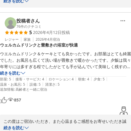
嬉しいご感想をお寄せいただき、心より御礼申し上げます。

続きを読む
「つい長居したくなっちゃうくらい気持ちいい湯」とのお言葉、温
マンガも沢山あって読み放題でした。

泉を大切にしている私どもにとって最高のお褒めの言葉です。旅の
お風呂やお部屋にご満足いただけたとのこと、大変嬉しく存じま
疲れをゆっくり癒していただけたのであれば幸いでございます。

店員さんや女将さんがみーんなほんとにいい方で、宿泊されている方も
す。

投稿者さん
いい方で、ほんっとに泊まってよかったと心から思いました！

76
件のクチコミ
【ラウンジ】

5
2026年4月12日
投稿
そして何より、朝食を「特に特に」とお褒めいただきありがとうご
カヌレをお持ちしたスタッフの対応についても、温かいお言葉をあ
設備もとても綺麗で、是非皆さんにおすすめしたいです！宮城旅行の素
ざいます。

レジャー
家族
2026年4月
宿泊
りがとうございます。笑顔でお応えできたこと、そしてお腹いっぱ
敵な一部に絶対なります！！！

ウェルカムドリンクと畳敷きの浴室が快適
白石温麺や玉こんにゃくの出汁、三角あぶらげ、笹かまなど、宮城
いお楽しみいただけたことは、本人にとっても何よりの励みになり
心からおすすめさせていただきます。

ならではの味覚を「大大満足」と感じていただけたことは、調理ス
ウエルカムドリンク＆ケーキとても良かったです。お部屋はとても綺麗
ます。マンガも含め、ラウンジでの時間が素敵な思い出になってお
お読み頂き、ありがとうございました！！！
タッフにとって何よりの励みでございます。特に玉こんにゃくの出
でした。お風呂も広くて洗い場が畳敷きで暖かかったです。夕飯は我々
りましたら嬉しい限りです。

汁までしっかり味わっていただけたこと、本当に嬉しく思います。

年寄りには多すぎる程でしたがとても手が込んでいて美味しく残すのが
もったいなかったです。外人のスタッフの対応も優しくて良かったで
続きを読む
また、スタッフや女将、さらには他のお客様の雰囲気まで含めて
これからも地元の美味しさを大切にし、朝から元気になっていただ
|
|
|
|
|
す。又是非また利用させて頂きたいと思います。ありがとうございまし
部屋
:
5
接客・サービス
:
4
ロケーション
:
4
朝食
:
4
夕食
:
5
「泊まってよかった」と感じていただけたこと、本当に光栄でござ
けるお食事をご用意してまいります。

|
|
温泉・お風呂
:
5
設備
:
5
清潔さ
:
5
た。
います。お客様のような温かい方にお越しいただけたことこそ、私
追加情報
:
高齢者と一緒に宿泊
どもにとって幸せなご縁でございます。

ぜひまた季節を変えてお越しくださいませ。

857
再びお会いできます日を、スタッフ一同心よりお待ちしておりま
「宮城旅行の素敵な一部に絶対なります」との力強いおすすめのお
す。
言葉まで頂戴し、心より感謝申し上げます。

奥州秋保温泉 蘭亭
この度はご宿泊いただき、また心温まるご感想をお寄せいただき誠
ぜひまた季節を変えて、ご友人と、あるいは大切な方とお越しくだ
2026-02-28
にありがとうございます。

続きを読む