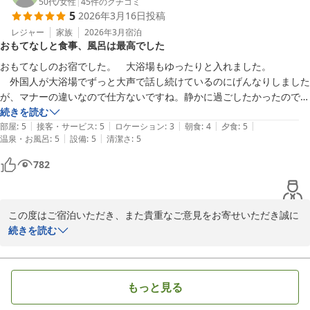
館内の清潔さや、夜のラウンジでのお酒、朝食バイキングもお楽し
50代
/
女性
|
45
件のクチコミ
5
2026年3月16日
投稿
みいただけたようで何よりでございます。さらに、お子様にもご満
足いただけたとのお言葉は、私どもにとって大きな励みでございま
レジャー
家族
2026年3月
宿泊
おもてなしと食事、風呂は最高でした
す。

おもてなしのお宿でした。　大浴場もゆったりと入れました。

「また泊まりに行きたい」とのお言葉をいただけたこと、大変光栄
　外国人が大浴場でずっと大声で話し続けているのにげんなりしました
に存じます。次回もご家族皆さまで快適にお過ごしいただけるよ
が、マナーの違いなので仕方ないですね。静かに過ごしたかったので残
う、より一層サービス向上に努めてまいります。

念です。食事の会場は別だったので、日本人は日本人で集めてるように
続きを読む
|
|
|
|
|
感じました。その配慮はありがたかったです。食事も美味しかったで
部屋
:
5
接客・サービス
:
5
ロケーション
:
3
朝食
:
4
夕食
:
5
またのお越しをスタッフ一同、心よりお待ち申し上げております。
|
|
温泉・お風呂
:
5
設備
:
5
清潔さ
:
5
す。
奥州秋保温泉 蘭亭
782
2026-04-09
この度はご宿泊いただき、また貴重なご意見をお寄せいただき誠に
ありがとうございます。

続きを読む
「おもてなしのお宿」とのお言葉を頂戴し、大変光栄に存じます。
また、大浴場でもゆったりとお過ごしいただけたとのこと、嬉しく
もっと見る
拝見いたしました。さらに、お食事についても「美味しかった」と
のお言葉をいただき、心より感謝申し上げます。
