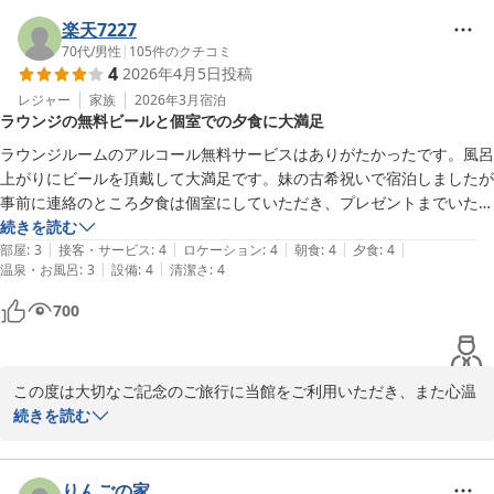
最上階のお部屋からの眺望や、広い窓から遠くまでご覧いただけた
点をお楽しみいただけたとのこと、大変嬉しく拝読いたしました。
楽天7227
また、夕食の創作料理につきましても「どれもおいしく」とのお言
70代
/
男性
|
105
件のクチコミ
4
2026年4月5日
投稿
葉を頂戴し、料理長をはじめスタッフ一同大変励みになっておりま
す。

レジャー
家族
2026年3月
宿泊
ラウンジの無料ビールと個室での夕食に大満足
さらに、朝食バイキングではお好きなものを自由にお選びいただ
ラウンジルームのアルコール無料サービスはありがたかったです。風呂
け、メニューの豊富さにもご満足いただけたとのこと、何よりでご
上がりにビールを頂戴して大満足です。妹の古希祝いで宿泊しましたが
ざいます。加えて、アルコールを含むドリンクやソフトクリーム、
事前に連絡のところ夕食は個室にしていただき、プレゼントまでいただ
ケーキのコーナーもお楽しみいただけたご様子を伺い、嬉しく思っ
きました。接客してくださったのは外国の方でしたが言葉等問題なくサ
続きを読む
ております。

|
|
|
|
|
ービスを受けました。
部屋
:
3
接客・サービス
:
4
ロケーション
:
4
朝食
:
4
夕食
:
4
|
|
温泉・お風呂
:
3
設備
:
4
清潔さ
:
4
立地につきましても、仙台駅からのライナーバスをご利用いただ
700
き、アクセスの良さを感じていただけたとのこと、安心いたしまし
た。

今後も皆さまによりご満足いただけるご滞在を提供できるよう、サ
この度は大切なご記念のご旅行に当館をご利用いただき、また心温
ービスの向上に努めてまいります。ぜひまた機会がございましたら
まるご感想をお寄せいただき誠にありがとうございます。

続きを読む
お越しくださいませ。スタッフ一同、心よりお待ちしております。
ラウンジでのアルコール無料サービスをお楽しみいただき、お風呂
奥州秋保温泉 蘭亭
上がりのビールにご満足いただけたとのこと、大変嬉しく拝見いた
りんごの家