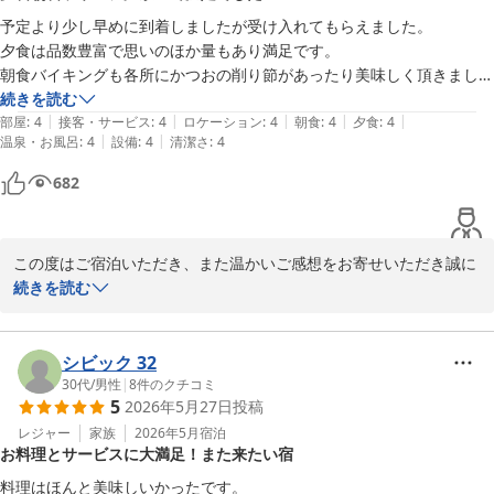
おかけしましたことをお詫び申し上げます。今後は確認・返信体制
予定より少し早めに到着しましたが受け入れてもらえました。

を見直し、迅速にご案内できるよう努めてまいります。

夕食は品数豊富で思いのほか量もあり満足です。

朝食バイキングも各所にかつおの削り節があったり美味しく頂きまし
「また利用したい」とのお言葉にお応えできるよう、より良いおも
た。

続きを読む
てなしを目指してまいります。またのお越しを、スタッフ一同心よ
|
|
|
|
|
ラウンジはアルコール、おつまみなどもあり良かったです。

部屋
:
4
接客・サービス
:
4
ロケーション
:
4
朝食
:
4
夕食
:
4
りお待ちしております。
|
|
温泉・お風呂
:
4
設備
:
4
清潔さ
:
4
温泉も温まりました。ゆっくり休ませて頂きありがとうございました。
奥州秋保温泉 蘭亭
682
2026-07-11
この度はご宿泊いただき、また温かいご感想をお寄せいただき誠に
ありがとうございます。

続きを読む
ご到着が予定より早かった中でも、スムーズにお迎えでき、ご安心
いただけたようで何よりでございます。

シビック 32
30代
/
男性
|
8
件のクチコミ
5
2026年5月27日
投稿
ご夕食につきましては、品数やボリュームにご満足いただけたとの
こと、大変嬉しく拝見いたしました。また、朝食バイキングではか
レジャー
家族
2026年5月
宿泊
お料理とサービスに大満足！また来たい宿
つお節をはじめとしたお料理を美味しくお召し上がりいただけたご
様子に、調理スタッフも大変励みになります。

料理はほんと美味しいかったです。
