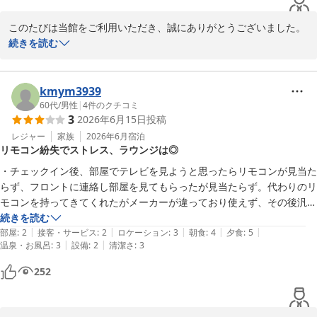
このたびは当館をご利用いただき、誠にありがとうございました。

続きを読む
「とても良い旅行になった」とのお言葉を頂戴し、大変うれしく存
じます。館内の雰囲気もお気に召していただけたようで、何よりで
ございます。建物の趣を大切にしながら、今後も快適にお過ごしい
kmym3939
ただける空間づくりに努めてまいります。

60代
/
男性
|
4
件のクチコミ
3
2026年6月15日
投稿
「また行きます」とのお言葉を励みに、次回も心を込めてお迎えい
レジャー
家族
2026年6月
宿泊
リモコン紛失でストレス、ラウンジは◎
たします。またのお越しを、スタッフ一同心よりお待ちしておりま
す。
・チェックイン後、部屋でテレビを見ようと思ったらリモコンが見当た
らず、フロントに連絡し部屋を見てもらったが見当たらず。代わりのリ
奥州秋保温泉 蘭亭
モコンを持ってきてくれたがメーカーが違っており使えず、その後汎用
2026-07-11
のリモコンで解決。その間小一時間、部屋を留守にするわけにもいかず
続きを読む
|
|
|
|
|
ストレスMAX。部屋清掃時のリスト見ながらの備品チェックはされて
部屋
:
2
接客・サービス
:
2
ロケーション
:
3
朝食
:
4
夕食
:
5
|
|
温泉・お風呂
:
3
設備
:
2
清潔さ
:
3
いないの？？

・部屋は古めのビジネスホテルといった感じ。ベッド周辺にAC100Vコ
252
ンセントが無いのはいただけない。

・宿泊者が自由に使えるラウンジがあり、飲み物、スイーツ等が無料な
のは◎。
