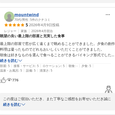
さいませ。

再びお会いできます日を、スタッフ一同心よりお待ちしておりま
ウエルカムドリンクやケーキをお楽しみいただけたこと、大変嬉し
す。本当にありがとうございました。
く存じます。また、お部屋の清潔さや、お風呂の広さ・畳敷きの洗
mountwind
奥州秋保温泉 蘭亭
い場の暖かさにもご満足いただけたとのこと、快適にお過ごしいた
70代
/
男性
|
5
件のクチコミ
5
2026年4月9日
投稿
だけたご様子が伝わり安心いたしました。

2026-02-28
レジャー
家族
2026年4月
宿泊
眺望の良い最上階の部屋と充実した食事
ご夕食につきましては、量が多く感じられたとのことですが、「手
が込んでいて美味しい」とのお言葉を頂戴し、料理長をはじめスタ
最上階の部屋で窓が広く遠くまで眺めることができました。夕食の創作
ッフ一同大変励みになっております。残すのがもったいないと感じ
料理は凝ったものでどれもおいしくいただくことができました。

ていただけたことも光栄でございます。

朝食は好きなものを選んで食べることができるバイキング形式でした
が、メニューも豊富で好きなものを食べることができました。無料でア
続きを読む
さらに、外国人スタッフの対応にも温かいお言葉をいただき、心よ
|
|
|
|
|
ルコールも含むドリンク類やソフトクリームやケーキを頂けるコーナー
部屋
:
5
接客・サービス
:
5
ロケーション
:
5
朝食
:
-
夕食
:
5
り感謝申し上げます。お客様に寄り添ったサービスを評価していた
|
|
温泉・お風呂
:
5
設備
:
5
清潔さ
:
5
があったのも満足でした。ほかの旅館やホテルとは少し離れた立地です
だけたことを大変嬉しく思います。

が、仙台駅からのライナーバスのバス停がホテルの前にあり、アクセス
776
も良好でした。
「また利用したい」とのお言葉を励みに、今後もよりご満足いただ
けるおもてなしに努めてまいります。ぜひまたのお越しをスタッフ
一同、心よりお待ちしております。ありがとうございました。
この度はご宿泊いただき、また丁寧なご感想をお寄せいただき誠に
ありがとうございます。

続きを読む
奥州秋保温泉 蘭亭
2026-04-18