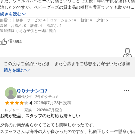
また、ウェルカムベビーのお宿ということで生後半年の子供を連れて宿
泊したのですが、ベビーグッズの貸出品の種類も豊富でとても助かりま
また、お部屋にご用意しておりますお風呂用バッグをお気に召して
した！

続きを読む
いただき、ご夫婦でご購入いただけたとのこと、大変光栄でござい
|
|
|
|
|
部屋
:
5
接客・サービス
:
4
ロケーション
:
4
朝食
:
4
夕食
:
5
ます。実際にご滞在の中で便利にご利用いただけたことを嬉しく思
|
|
温泉・お風呂
:
3
設備
:
4
清潔さ
:
4
今回は部屋食のプランを選択したので夕飯は部屋でいただきましたが、
追加情報
:
小さな子供と一緒に宿泊
います。

赤ちゃんの泣き声や周囲に迷惑をかけてしまうことなど気にせずゆっく
りご飯を楽しめることができて良かったです。

594
お風呂につきましては、畳敷きの床をお楽しみいただけた一方で、
湯温が少しぬるく感じられたとのご意見もありがとうございます。
朝食はバイキングで少し心配だったのですが、ベビーチェアも貸出品と
今後の施設管理の参考とさせていただき、より快適にご利用いただ
して置いてあり、赤ちゃんも大人と一緒にご飯を食べることができる環
この度はご宿泊いただき、また心温まるご感想をお寄せいただき誠
けるよう努めてまいります。

境でした。

にありがとうございます。

続きを読む
そして、子供用に離乳食やお菓子を1つ無料でプレゼントとして貰うこ
さらに、女将のお見送りやスタッフによるマジックショーもお楽し
とができたのはとても嬉しかったです！
お部屋の窓から秋保の美しい景色をお楽しみいただけたとのこと、
みいただけたとのこと、大変嬉しく思います。特にお子様に喜んで
大変嬉しく拝見いたしました。また、ウェルカムベビーのお宿とし
QＱナナンコ7
いただけたことは、私どもにとって何よりの喜びでございます。

て、ご家族皆様に安心してお過ごしいただけたご様子がうかがえ、
60代
/
女性
|
2
件のクチコミ
4
2026年7月28日
投稿
スタッフ一同大変励みになっております。

これからも「お値段以上」と感じていただけるおもてなしを目指
レジャー
家族
2026年7月
宿泊
し、スタッフ一同努めてまいります。またご家族皆様にお会いでき
お肉が絶品、スタッフのた対応も清々しい
生後半年のお子様とのご旅行で、ベビーグッズの貸出品がお役に立
ます日を心よりお待ちしております。
てたこと、さらにお部屋食プランにより周囲を気にすることなくご
夕食のお肉が柔らかくてとても美味しかったです。

奥州秋保温泉 蘭亭
家族でゆっくりお食事をお楽しみいただけたとのお言葉をいただ
スタッフさんは海外の人が多かったのですが、礼儀正しく一生懸命が伝