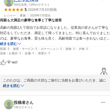
そしてなによりスタッフさんたちが素晴らしいです

50代
/
女性
|
12
件のクチコミ
5
2026年7月3日
投稿
ほぼ外人の方でしたが丁寧に優しく接していただきました

帰りはおかみさんにも挨拶していただきました

レジャー
家族
2026年7月
宿泊
両親も大満足の豪華な食事と丁寧な接客
あいにくの天気でプールは入れず…唯一残念でした

いつかリベンジしたいな

高齢の両親2人で宿泊でお世話になりました。従業員の皆さんが丁寧な
家族連れにおすすめです

対応をしていただき、満足して帰ってきました。特に喜んでおりました
のは、豪華なお食事。質も味も良く、高齢両親では食べきれないほどの
ご馳走だったとのこと。よほど嬉しかったようで、お品書きと写真を楽
続きを読む
|
|
|
|
|
しそうに見せてくれました。

部屋
:
5
接客・サービス
:
5
ロケーション
:
5
朝食
:
5
夕食
:
5
|
|
温泉・お風呂
:
5
設備
:
5
清潔さ
:
5
送迎バスも仙台駅との往復があり、大変助かりましたし、バスの運転手
さんも親切な対応をしていただき、安心して送り出すことができまし
447
た。

『いい思い出ができた』と喜んでおりますが、今度は両親と家族みんな
このたびは、ご両親の大切なご旅行に当館をお選びいただき、誠に
ありがとうございました。

続きを読む
ご両親がご満足され、「いい思い出ができた」とお喜びいただけた
ことを、大変うれしく拝読いたしました。お品書きやお写真を楽し
投稿者さん
そうにご覧になっていたとのお話は、私どもにとりましても心温ま
1
件のクチコミ