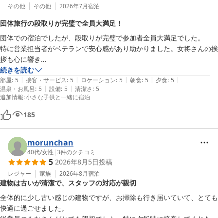
その他
その他
2026年7月
宿泊
団体旅行の段取りが完璧で全員大満足！
団体での宿泊でしたが、段取りが完璧で参加者全員大満足でした。

特に営業担当者がベテランで安心感があり助かりました。女将さんの挨
拶も心に響き

ました。東北が初めての人が多くまた行きたい仙台が好きになったとの
続きを読む
|
|
|
|
|
事です
部屋
:
5
接客・サービス
:
5
ロケーション
:
5
朝食
:
5
夕食
:
5
|
|
温泉・お風呂
:
5
設備
:
5
清潔さ
:
5
追加情報
:
小さな子供と一緒に宿泊
185
morunchan
40代
/
女性
|
3
件のクチコミ
5
2026年8月5日
投稿
レジャー
家族
2026年8月
宿泊
建物は古いが清潔で、スタッフの対応が親切
全体的に少し古い感じの建物ですが、お掃除も行き届いていて、とても
快適に過ごせました。
