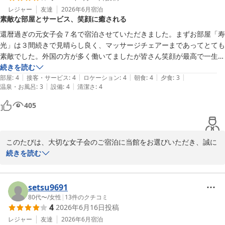
にご利用いただけるよう、今後の改善に役立ててまいります。

レジャー
友達
2026年6月
宿泊
素敵な部屋とサービス、笑顔に癒される
お部屋でのご夕食にもご満足いただき、うれしく存じます。「また
還暦過ぎの元女子会７名で宿泊させていただきました。まずお部屋「寿
来年も」とのお言葉を励みに、ご家族皆様にさらに心地よくお過ご
光」は３間続きで見晴らし良く、マッサージチェアーまであってとても
しいただけるよう努めてまいります。来年のお越しを、スタッフ一
素敵でした。外国の方が多く働いてましたが皆さん笑顔が最高で一生懸
同心よりお待ちしております。
命さが伝わってきました。夕食はお安いプランだったのかちょっと残念
続きを読む
|
|
|
|
|
かな〜、でもラウンジで11時までアルコール、コーヒー、スイーツま
部屋
:
4
接客・サービス
:
4
ロケーション
:
4
朝食
:
4
夕食
:
3
奥州秋保温泉 蘭亭
|
|
温泉・お風呂
:
3
設備
:
4
清潔さ
:
4
で飲み放題食べ放題なのは凄くうれしいサービスでした😊ソフトクリ
2026-07-11
ームは美味しかったです〜
405
このたびは、大切な女子会のご宿泊に当館をお選びいただき、誠に
ありがとうございました。

続きを読む
お部屋「寿光」からの眺望やマッサージチェアをお楽しみいただけ
たこと、またスタッフの笑顔や応対に温かいお言葉を頂戴し、大変
setsu9691
うれしく存じます。スタッフにとって何よりの励みになります。

80代〜
/
女性
|
13
件のクチコミ
4
2026年6月16日
投稿
ラウンジのアルコールやコーヒー、スイーツ、ソフトクリームにも
レジャー
友達
2026年6月
宿泊