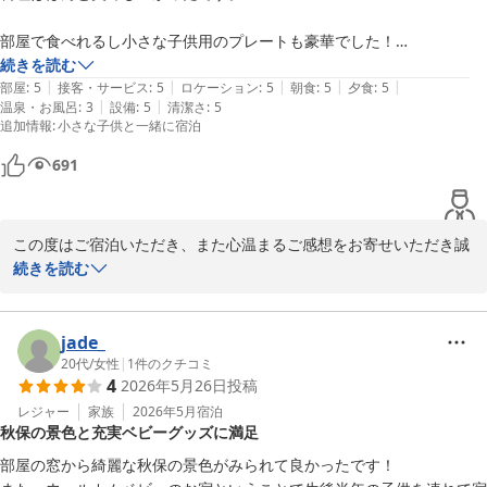
ラウンジのアルコールやおつまみもお楽しみいただけたとのこと、
部屋で食べれるし小さな子供用のプレートも豪華でした！

ゆったりとした時間をお過ごしいただくお手伝いができましたこと
続きを読む
を嬉しく思います。

|
|
|
|
|
配膳係の外国人の方もとても丁寧でした。

部屋
:
5
接客・サービス
:
5
ロケーション
:
5
朝食
:
5
夕食
:
5
|
|
温泉・お風呂
:
3
設備
:
5
清潔さ
:
5
追加情報
:
小さな子供と一緒に宿泊
さらに、温泉でしっかりと温まっていただき、ゆっくりお休みいた
部屋に備えてあるお風呂用のバックも使いやすく夫婦で購入してしまい
だけたとのお言葉を頂戴し、スタッフ一同大変光栄に存じます。

ました。

691
これからも皆様に心からお寛ぎいただける宿を目指し、サービス向
お風呂は、畳床がいい感じ！温度がぬるめで星3つ！

上に努めてまいります。またのお越しを心よりお待ちしておりま
この度はご宿泊いただき、また心温まるご感想をお寄せいただき誠
す。
お見送りに女将さんも！お値段以上のサービスありがとうございま
にありがとうございます。

続きを読む
す!！！

奥州秋保温泉 蘭亭
スタッフの方のマジックショー楽しかったです♪子供が意外と喜んでい
2026-06-07
お料理を「本当に美味しかった」とお褒めいただき、大変嬉しく拝
ました。

見いたしました。お部屋食でご家族皆様がゆっくりとお食事を楽し
jade_
んでいただけたこと、またお子様用プレートにもご満足いただけた
20代
/
女性
|
1
件のクチコミ
4
2026年5月26日
投稿
とのこと、調理スタッフにとっても大きな励みとなります。

レジャー
家族
2026年5月
宿泊
秋保の景色と充実ベビーグッズに満足
配膳を担当したスタッフへの温かいお言葉もありがとうございま
す。本人にも共有させていただきます。お客様のお言葉は、スタッ
部屋の窓から綺麗な秋保の景色がみられて良かったです！

フの何よりの励みになります。
