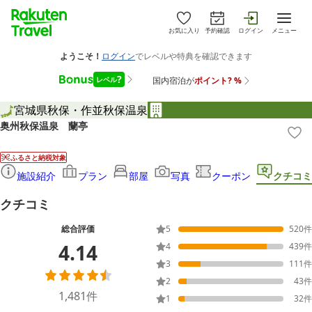
お気に入り
予約確認
ログイン
メニュー
宮城県
秋保・作並
秋保温泉
奥州秋保温泉 蘭亭
ふるさと納税対象
施設紹介
プラン
部屋
写真
クーポン
クチコミ
クチコミ
総合評価
5
520
件
4.14
4
439
件
3
111
件
2
43
件
1,481
件
1
32
件