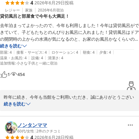
4
2026年6月29日
投稿
る喜びでございます。お料理の質や味、スタッフの応対にも温かい
お言葉をいただき、心より御礼申し上げます。

レジャー
家族
2026年6月
宿泊
貸切風呂と部屋食で今年も大満足！
また、仙台駅との送迎バスを安心してご利用いただけたとのこと、
去年泊まってよかったので、今年も利用しました！今年は貸切風呂がで
何よりでございます。運転手にも、いただいたお言葉を共有させて
きていて、子どもたちとのんびりお風呂に入れました！貸切風呂はドア
いただきます。

の開閉時の上からの水滴が気になるのと、お家のお風呂かなくらいの狭
さですが、木のいい香りがしてゆったり過ごせました！夕飯は部屋食で
続きを読む
次回はぜひ、ご両親とご家族皆様でお越しくださいませ。皆様の新
|
|
|
|
|
ありがたいです！また来年も利用します！
部屋
:
4
接客・サービス
:
4
ロケーション
:
4
朝食
:
4
夕食
:
4
たな思い出づくりのお手伝いができますことを、スタッフ一同心よ
|
|
温泉・お風呂
:
4
設備
:
4
清潔さ
:
4
追加情報
:
小さな子供と一緒に宿泊
り楽しみにお待ちしております。
奥州秋保温泉 蘭亭
1
454
2026-07-11
昨年に続き、今年も当館をご利用いただき、誠にありがとうござい
ました。

続きを読む
新しく設けた貸切風呂で、お子様とゆっくりお過ごしいただけたと
のこと、大変うれしく拝読いたしました。木の香りもお楽しみいた
ノンタンママ
だけたようで何よりでございます。一方、ドア開閉時の水滴や浴室
60代
/
女性
|
2
件のクチコミ
4
2026年6月28日
投稿
の広さについて、貴重なご意見をありがとうございます。より快適