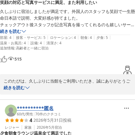
笑顔の対応と写真サービスに満足、また利用したい
ご満足いただけたようで何よりでございます。一方、ご夕食がご期
待に十分お応えできなかったことを残念に思っております。プラン
久しぶりに宿泊しましたが満足です。外国人のスタッフも笑顔で一生懸
にかかわらずお食事を楽しんでいただけるよう、内容と品質の向上
命日本語で説明、大変好感が持てました。

に努めてまいります。

チェックアウト後スタッフが記念写真を撮ってくれるのも嬉しいサービ
ス。少し残念だったのはメールでの問い合わせに対する返事の遅さ等に
続きを読む
ぜひまた皆様おそろいで、楽しいひとときを過ごしにお越しくださ
|
|
|
|
|
は困りました。又利用したいと思います。
部屋
:
4
接客・サービス
:
5
ロケーション
:
4
朝食
:
4
夕食
:
5
いませ。スタッフ一同、心よりお待ちしております。
|
|
温泉・お風呂
:
4
設備
:
4
清潔さ
:
4
追加情報
:
高齢者と一緒に宿泊
奥州秋保温泉 蘭亭
515
2026-07-11
このたびは、久しぶりに当館をご利用いただき、誠にありがとうご
ざいました。ご滞在にご満足いただけたとのこと、大変うれしく拝
続きを読む
読いたしました。

スタッフの笑顔やご案内、チェックアウト後の記念撮影についても
**********匿名
温かいお言葉をいただき、心より感謝申し上げます。担当スタッフ
60代
/
男性
|
70
件のクチコミ
4
2026年5月31日
投稿
にとっても大きな励みになります。

レジャー
家族
2026年5月
宿泊
夕食朝食ラウンジ温泉全て満足でした
一方、メールでのお問い合わせへの返信が遅く、ご不便とご心配を