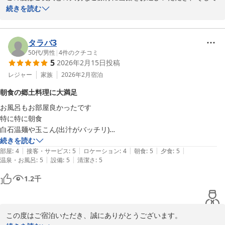
ませんでした。いただいたご指摘を真摯に受け止め、より安心して
心のこもった素敵なレビューをお寄せいただき、誠にありがとうご
続きを読む
が大優勝でした♩♩♩

快適にお過ごしいただける宿を目指して改善に努めてまいります。
ざいます。

朝食はビュッフェで、色んな種類のご飯が置いてあって、おなかいっぱ
奥州秋保温泉 蘭亭
「ほんっとに最高のお宿」とのお言葉に、スタッフ一同胸が熱くな
いになれました！特にお米がほんとに美味しくて、明太子と一緒に食べ
2026-07-11
っております。

タラバ3
ました。

50代
/
男性
|
4
件のクチコミ
5
2026年2月15日
投稿
【ご夕食・ご朝食】

〇客室

しゃぶしゃぶのお肉の肉厚さや、茶碗蒸し、そして「釜飯が大優
レジャー
家族
2026年2月
宿泊
お部屋は、和室にしたのですが、とても畳が綺麗で、清掃もほんとに行
勝」とのお言葉まで…本当に嬉しく拝見いたしました。釜飯は私ど
き届いていて、心地よかったです！

朝食の郷土料理に大満足
もも自慢の一品でございますので、そのように感じていただけて光
トイレやお風呂もついています！

お風呂もお部屋良かったです

栄です。

窓からの眺めも綺麗で、嬉しかったです。

特に特に朝食

朝食ビュッフェでは、お米の美味しさを実感していただき、明太子
白石温麺や玉こん(出汁がバッチリ)

と一緒に楽しまれたとのこと、想像するだけで嬉しくなります。お
〇温泉

三角あぶらげ

続きを読む
腹いっぱいお召し上がりいただけたようで何よりでございます。

温泉は、暖かくて肌にもいい栄養が渡っている感じで、つい長居したく
|
|
|
|
|
笹かま　大大満足しました
部屋
:
4
接客・サービス
:
5
ロケーション
:
4
朝食
:
5
夕食
:
5
なっちゃうくらいに気持ちいい湯でした！

|
|
温泉・お風呂
:
5
設備
:
5
清潔さ
:
5
【客室】

和室の畳の状態や清掃についてお褒めいただき、ありがとうござい
〇ラウンジ

1.2
千
ます。快適にお過ごしいただけたこと、窓からの景色もお楽しみい
ラウンジでデザートが食べ放題なのですが、ミャンマー人の店員さんの
ただけたこと、大変嬉しく思います。

方にカヌレが食べたいと伝えると、笑顔で持ってきてくれて、おなかい
っぱい食べることができました！

この度はご宿泊いただき、誠にありがとうございます。

【温泉】

本当にありがとうございました（ ;  ; ）
