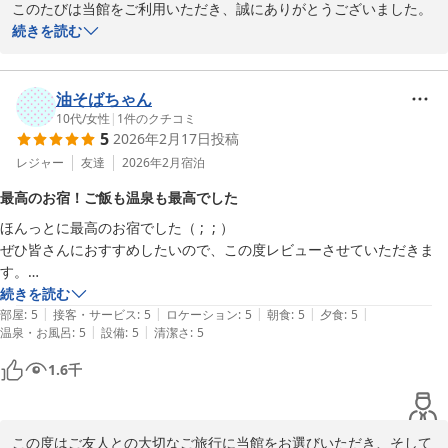
このたびは当館をご利用いただき、誠にありがとうございました。

・風呂は畳が敷いてあり、滑らないので高齢者でも安心と思う。

続きを読む
・夕食は特別料理プランだったので個室で落ち着いていただけた。内
テレビのリモコンが客室に用意されておらず、さらに代替品も使用
容、味ともに満足。量もちょうど良い感じ。

できなかったため、解決まで長時間お待たせしてしまいましたこ
・朝食はメニューも豊富で満足。

と、心よりお詫び申し上げます。ご到着後のおくつろぎの時間に、
油そばちゃん
※リモコンの件は非常に残念でしたが、それを除けば可もなく不可もな
ご不便と大きなストレスをおかけしたことを重く受け止めておりま
10代
/
女性
|
1
件のクチコミ
くという感じのお宿でした。
5
2026年2月17日
投稿
す。今後このようなことがないよう、清掃後の備品確認手順と、貸
出備品の動作確認を改めて徹底してまいります。

レジャー
友達
2026年2月
宿泊
最高のお宿！ご飯も温泉も最高でした
また、ベッド周辺のコンセントにつきましても、貴重なご意見をあ
ほんっとに最高のお宿でした（ ;  ; ）

りがとうございます。設備上すぐに改善が難しい点もございます
ぜひ皆さんにおすすめしたいので、この度レビューさせていただきま
が、今後の設備改修やサービス向上に向けた課題として検討してま
す。

いります。

続きを読む
|
|
|
|
|
友達とふたりで訪れたのですが、早めに予約をしたからか、1人1万
部屋
:
5
接客・サービス
:
5
ロケーション
:
5
朝食
:
5
夕食
:
5
一方で、ラウンジや畳敷きのお風呂、夕食、朝食についてお褒めの
|
|
温泉・お風呂
:
5
設備
:
5
清潔さ
:
5
3000円程度で泊まれました。夕食と朝食込みなのが本当に嬉しかった
お言葉をいただき、大変うれしく存じます。特にお食事の内容や
です！！！

味、量にご満足いただけたことは、調理・接客スタッフにとって大
1.6
千
きな励みとなります。

〇ご飯

夕食はしゃぶしゃぶのセットにしました。お肉は肉厚で美味しくて、茶
せっかくのご滞在に残念なお気持ちを残してしまい、申し訳ござい
この度はご友人との大切なご旅行に当館をお選びいただき、そして
碗蒸しなどのその他のご飯もとっても美味しかったです！個人的に釜飯