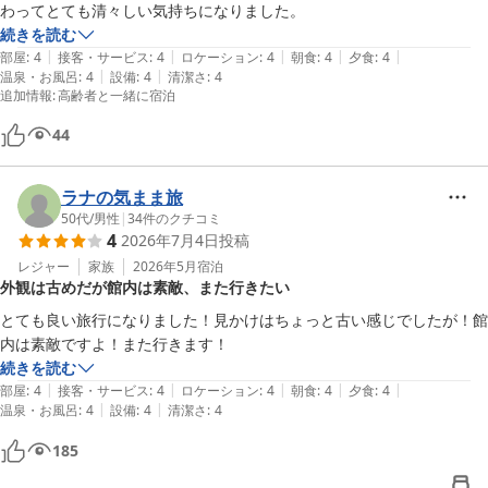
2026-06-07
き、何より嬉しく思います。

わってとても清々しい気持ちになりました。
続きを読む
また、朝食会場ではベビーチェアをご利用いただき、ご家族皆様で
|
|
|
|
|
部屋
:
4
接客・サービス
:
4
ロケーション
:
4
朝食
:
4
夕食
:
4
お食事の時間をお楽しみいただけたとのこと、安心いたしました。
|
|
温泉・お風呂
:
4
設備
:
4
清潔さ
:
4
追加情報
:
高齢者と一緒に宿泊
離乳食やお菓子のプレゼントにつきましても、お喜びいただけて大
変光栄でございます。

44
これからも小さなお子様連れのお客様にも安心してご利用いただけ
ラナの気まま旅
る宿を目指し、サービスや設備の充実に努めてまいります。ぜひま
50代
/
男性
|
34
件のクチコミ
たご家族皆様でお越しくださいませ。

4
2026年7月4日
投稿
レジャー
家族
2026年5月
宿泊
スタッフ一同、心よりお待ちしております。
外観は古めだが館内は素敵、また行きたい
奥州秋保温泉 蘭亭
とても良い旅行になりました！見かけはちょっと古い感じでしたが！館
2026-06-07
内は素敵ですよ！また行きます！
続きを読む
|
|
|
|
|
部屋
:
4
接客・サービス
:
4
ロケーション
:
4
朝食
:
4
夕食
:
4
|
|
温泉・お風呂
:
4
設備
:
4
清潔さ
:
4
185