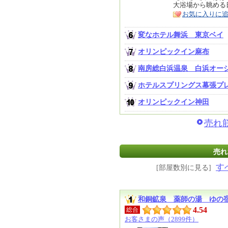
大浴場から眺める
ア
徴
お気に入りに
変なホテル舞浜 東京ベイ
オリンピックイン麻布
南房総白浜温泉 白浜オー
ホテルスプリングス幕張プ
オリンピックイン神田
売れ筋
売れ
す
[部屋数別に見る]
和銅鉱泉 薬師の湯 ゆの
4.54
総合
お客さまの声（2899件）