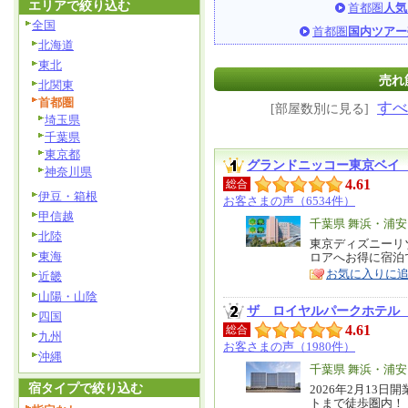
エリアで絞り込む
首都圏
人気
全国
首都圏
国内ツアー
北海道
東北
売れ
北関東
首都圏
すべ
[部屋数別に見る]
埼玉県
千葉県
東京都
グランドニッコー東京ベイ
神奈川県
4.61
総合
伊豆・箱根
お客さまの声（6534件）
甲信越
エ
千葉県 舞浜・浦
北陸
リ
東京ディズニーリ
特
東海
ロアへお得に宿泊
ア
徴
お気に入りに
近畿
山陽・山陰
ザ ロイヤルパークホテル
四国
4.61
総合
九州
お客さまの声（1980件）
沖縄
エ
千葉県 舞浜・浦
宿タイプで絞り込む
リ
2026年2月13
特
トまで徒歩圏内！