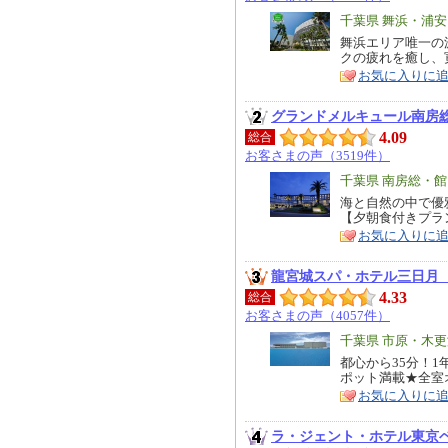
エ
千葉県 舞浜・浦
リ
舞浜エリア唯一の
特
クの疲れを癒し、
ア
徴
お気に入りに
グランドメルキュール南房
4.09
総合
お客さまの声（3519件）
エ
千葉県 南房総・
リ
海と自然の中で優
特
【夕朝食付きプラ
ア
徴
お気に入りに
龍宮城スパ・ホテル三日月
4.33
総合
お客さまの声（4057件）
エ
千葉県 市原・木
リ
都心から35分！
特
ポット満載★全室
ア
徴
お気に入りに
ラ・ジェント・ホテル東京