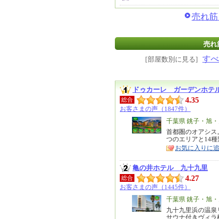
売れ筋
売れ
すべ
[部屋数別に見る]
ドゥカーレ ガーデンホテ
4.35
総合
お客さまの声（1847件）
エ
千葉県 銚子・旭
リ
首都圏のオアシス
特
つのエリアと14
ア
徴
お気に入りに
亀の井ホテル 九十九里
4.27
総合
お客さまの声（1445件）
エ
千葉県 銚子・旭
リ
九十九里浜の温泉
特
サウナ付きヴィラ