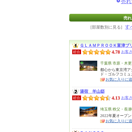
売れ
売れ
す
[部屋数別に見る]
ＧＬＡＭＰＲＯＯＫ富津ブ
4.78
お客さ
総合
エ
千葉県 市原・木
リ
都心から東京湾ア
特
ド・ゴルフコミュ
ア
徴
お気に入りに
湯宿 羊山邸
4.13
お客さ
総合
エ
埼玉県 秩父・長瀞
リ
2022年夏オー
特
お気に入りに
ア
徴