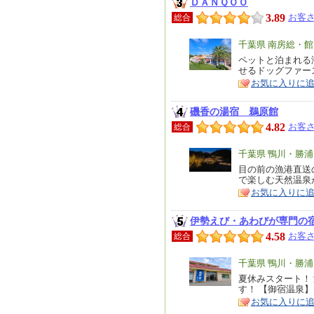
ＤＡＮＱＯＯ
3.89
お客さ
総合
エ
千葉県 南房総・
リ
ペットと泊まれる
特
せるドッグファー
ア
徴
お気に入りに
磯香の湯宿 鵜原館
4.82
お客さ
総合
エ
千葉県 鴨川・勝
リ
目の前の漁港直送
特
で楽しむ天然温泉
ア
徴
お気に入りに
伊勢えび・あわびが専門の
4.58
お客さ
総合
エ
千葉県 鴨川・勝
リ
夏休みスタート！
特
す！ 【御宿温泉】
ア
徴
お気に入りに