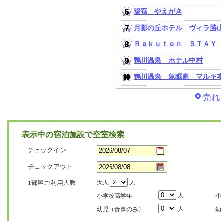
湯宿 やえがき
月影の丘ホテル ヴィラ勝
Ｒａｋｕｔｅｎ ＳＴＡＹ
鴨川温泉 ホテル中村
鴨川温泉 魚眠庵 マルキ
売れ
表示中の宿泊施設で空室検索
チェックイン
チェックアウト
1部屋ご利用人数
大人
人
人
小学校高学年
小
人
幼児（食事のみ）
幼