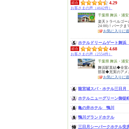
4.29
総合
お客さまの声（4642件）
エ
千葉県 舞浜・浦
リ
楽天トラベルゴール
特
24:00)！パー
ア
徴
お気に入りに
ホテルドリームゲート舞浜
4.68
総合
お客さまの声（2554件）
エ
千葉県 舞浜・浦
リ
舞浜駅直結◆全室
特
部屋◆充実のアメ
ア
徴
お気に入りに
龍宮城スパ・ホテル三日月
ホテルニューグリーン御徒
亀の井ホテル 鴨川
鴨川グランドホテル
三日月シーパークホテル安