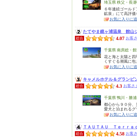
エ
埼玉県 秩父・長瀞
リ
６年連続ゴールド
特
鉱泉」にて高評価
ア
徴
お気に入りに
たてやま鏡ヶ浦温泉 館山
4.07
お客さ
総合
エ
千葉県 南房総・
リ
花と海と太陽と四
特
くすぐる潮風に包
ア
徴
お気に入りに
キャメルホテル＆グランピ
4.3
お客さま
総合
エ
千葉県 鴨川・勝
リ
都心から９０分、
特
愛犬と泊まれるグ
ア
徴
お気に入りに
ＴＡＵＴＡＵ Ｔｅｒｒａ
4.58
お客さ
総合