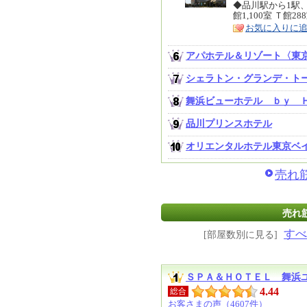
リ
◆品川駅から1駅
特
館1,100室 Ｔ館
ア
徴
お気に入りに
アパホテル＆リゾート〈東
シェラトン・グランデ・ト
舞浜ビューホテル ｂｙ 
品川プリンスホテル
オリエンタルホテル東京ベ
売れ
売れ筋
すべ
[部屋数別に見る]
ＳＰＡ＆ＨＯＴＥＬ 舞浜
4.44
総合
お客さまの声（4607件）