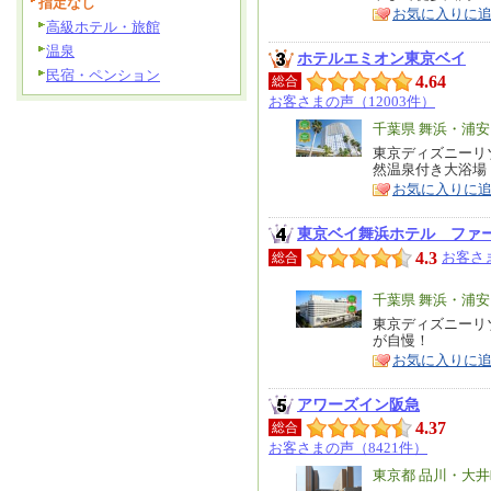
ア
徴
指定なし
お気に入りに
高級ホテル・旅館
温泉
ホテルエミオン東京ベイ
民宿・ペンション
4.64
総合
お客さまの声（12003件）
エ
千葉県 舞浜・浦
リ
東京ディズニーリ
特
然温泉付き大浴場
ア
徴
お気に入りに
東京ベイ舞浜ホテル ファ
4.3
お客さま
総合
エ
千葉県 舞浜・浦
リ
東京ディズニーリ
特
が自慢！
ア
徴
お気に入りに
アワーズイン阪急
4.37
総合
お客さまの声（8421件）
エ
東京都 品川・大