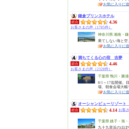
ア
徴
お気に入りに
鎌倉プリンスホテル
4.36
総合
お客さまの声（1785件）
エ
神奈川県 湘南・
リ
果てしない海と空
特
お気に入りに
ア
徴
満ちてくる心の宿 吉夢
4.46
総合
お客さまの声（2328件）
エ
千葉県 鴨川・勝
リ
8/1～17迄開催
特
場、朝食会場大幅
ア
徴
お気に入りに
オーシャンビューリゾート
4.14
お客さ
総合
エ
千葉県 銚子・旭
リ
九十九里浜のほぼ
特