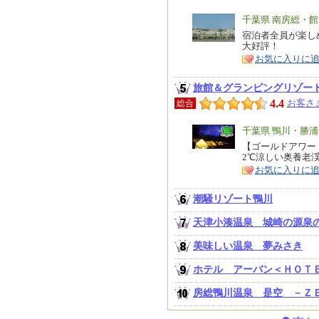
エ
千葉県 南房総・
リ
宿泊者全員が楽し
特
大好評！
ア
徴
お気に入りに
旅館＆グランピングリゾー
4.4
お客さま
総合
エ
千葉県 鴨川・勝
リ
【ゴールドアワード
特
2℃涼しい奥養老渓
ア
徴
お気に入りに
潮騒リゾート鴨川
天津小湊温泉 城崎の源泉
美味しい温泉 夢みさき
ホテル アーバン＜ＨＯＴ
房総鴨川温泉 是空 －Ｚ