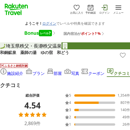
お気に入り
予約確認
ログイン
メニュー
埼玉県
秩父・長瀞
秩父温泉
和銅鉱泉 薬師の湯 ゆの宿 和どう
ふるさと納税対象
施設紹介
プラン
部屋
写真
クーポン
クチコミ
クチコミ
総合評価
5
1,354
件
4.54
4
807
件
3
140
件
2
49
件
2,869
件
1
26
件