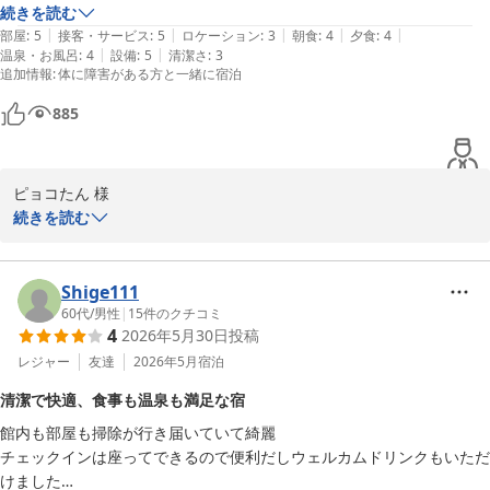
接待に感激しました。

続きを読む
摯に受け止め、現時点でできる限りの対策に努めてまいります。

|
|
|
|
|
又、行きたいです。部屋には露天風呂が24時間お湯が沸いていた為、
部屋
:
5
接客・サービス
:
5
ロケーション
:
3
朝食
:
4
夕食
:
4
|
|
温泉・お風呂
:
4
設備
:
5
清潔さ
:
3
何回も入ってしまいました。
いただいたご意見はすべてしっかりと受け止め、より快適にお過ご
追加情報
:
体に障害がある方と一緒に宿泊
しいただける空間とサービスを目指してまいります。

885
この度は貴重なお時間を割いてご感想をお寄せいただき、誠にあり
がとうございました。

ピョコたん 様

ゆの宿和どう
続きを読む
和銅鉱泉 薬師の湯 ゆの宿 和どう
このたびは大切な記念日のお祝いに当館をお選びいただき、誠にあ
りがとうございます。  

2026-08-02
ホールケーキ、シャンパン、和銅タオルのプレゼント、ディナー時
Shige111
の写真、翌朝の朝食時のフレーム付き写真といったお心遣いを喜ん
60代
/
男性
|
15
件のクチコミ
4
2026年5月30日
投稿
でいただけて、私たちも大変嬉しく思います。  

露天風呂を24時間ご利用いただける空間をお楽しみいただけたとの
レジャー
友達
2026年5月
宿泊
こと、何度もお入りいただけたと伺い光栄です。  

清潔で快適、食事も温泉も満足な宿
またぜひお越しください。次回もご期待以上のおもてなしでお迎え
館内も部屋も掃除が行き届いていて綺麗

できるよう、スタッフ一同努めてまいります。

チェックインは座ってできるので便利だしウェルカムドリンクもいただ
けました

ゆの宿和どう