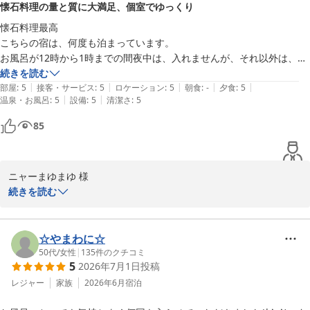
懐石料理の量と質に大満足、個室でゆっくり
ご投稿誠にありがとうございました。

懐石料理最高

こちらの宿は、何度も泊まっています。

ゆの宿和どう
お風呂が12時から1時までの間夜中は、入れませんが、それ以外は、い
和銅鉱泉 薬師の湯 ゆの宿 和どう
つでも入れます😊懐石料理は、食べきれないほどの量

続きを読む
2026-06-15
|
|
|
|
|
見て楽しみながらの食事が最高です。

部屋
:
5
接客・サービス
:
5
ロケーション
:
5
朝食
:
-
夕食
:
5
|
|
温泉・お風呂
:
5
設備
:
5
清潔さ
:
5
個室での食事なので、ゆっくり食事ができます。またご利用させて頂き
ます。
85
ニャーまゆまゆ 様

続きを読む
いつもご利用ありがとうございます。懐石料理をお褒めいただき、
スタッフ一同大変嬉しく思います。

☆やまわに☆
お写真映えもする盛り付けと、見て楽しみながら召し上がっていた
50代
/
女性
|
135
件のクチコミ
5
2026年7月1日
投稿
だけるお食事を心掛けております。

レジャー
家族
2026年6月
宿泊
お風呂の時間について、深夜12時から1時の間はご利用いただけま