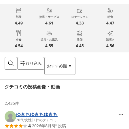
部屋
接客・サービス
ロケーション
朝食
4.49
4.61
4.33
4.47
夕食
温泉・お風呂
設備
清潔さ
4.54
4.55
4.45
4.56
絞り込み
おすすめ順
クチコミの投稿画像・動画
2,435
件
ゆきちゆきちゆきち
20代
/
女性
|
1
件のクチコミ
4
2026年8月6日
投稿