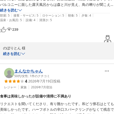
いと思いました。

バルコニーに面した露天風呂からは森と川が見え、鳥の囀りが聞こえま
した。懐石料理は季節のものが美しく並べられ、美味しく量も十二分で
続きを読む
行ったときには猛暑だったため、廊下には冷房が入っていないので、少
|
|
|
|
|
した。素晴らしいおもてなしで至福の時間をありがとうございました。
部屋
:
5
接客・サービス
:
5
ロケーション
:
5
朝食
:
5
夕食
:
4
し暑さを感じましたが、お部屋は涼しかったです。廊下も涼しかった
|
|
温泉・お風呂
:
5
設備
:
4
清潔さ
:
5
ら、なおよかったです。

239
今回は行きませんでしたが、無料で星が観に行けるそうだったので、ぜ
ひ次回は観に行けたら良いなと思いました！

ありがとうございました。
のぼりとん 様

続きを読む
このたびはご宿泊いただき、誠にありがとうございました。  

スタッフ一同の繊細なお心遣いを感じていただけたとのお言葉、私
たちも大変嬉しく拝読しました。  

まんなかちゃん
お部屋の広さと清潔さ、バルコニーに面した露天風呂からの森と川
50代
/
女性
|
1
件のクチコミ
4
2026年7月19日
投稿
の眺め、鳥の囀りまでお楽しみいただけたとのこと、嬉しく思いま
す。  

レジャー
家族
2026年7月
宿泊
懐石料理も季節感が美しく、量もご満足いただけたと伺い、何より
食事は美味しかったが設備や清掃に不満あり
でございます。  

リクエストを聞いてくださり、有り難かったです。和どう懐石はとても
また機会がありましたら、是非お越しくださいませ。スタッフ一
美味しかったです。ハーフボトルの辛口スパークリングがなくて残念で
同、心よりお待ちしております。
