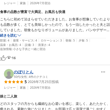
レジャー
家族
2026年7月
宿泊
食事の品数が豊富で大満足、お風呂も快適
こちらに初めて泊まらせていただきました。お食事が想像していたより
も品数が多く、とても美味しかったので、もう一泊したかったと夫と話
していました。朝食もかなりボリュームがありました。パンやデザート
などバイキングがありましたが、ほとんどそれにたどりつかないほどた
続きを読む
|
|
|
|
|
くさんの品数があり、大満足でした。

部屋
:
4
接客・サービス
:
4
ロケーション
:
3
朝食
:
5
夕食
:
5
|
|
温泉・お風呂
:
4
設備
:
3
清潔さ
:
4
追加情報
:
小さな子供と一緒に宿泊
7ヶ月の赤ちゃんがいたため、貸切風呂のプランを予約しました。お風
呂のお湯加減はちょうどよく、外の自然の景色も見られてよかったで
16
す。

赤ちゃんが寝転がるマットや椅子がなく、少し洗いづらかったので、お
のぼりとん
風呂の中で使える椅子などがあればよかったなと思いました。大浴場に
50代
/
女性
|
4
件のクチコミ
もバンボやベビーベッドがありましたが、お風呂の中で使えると便利だ
5
2026年7月25日
投稿
と思いました。

レジャー
家族
2026年7月
宿泊
お部屋は、和室で広く過ごしやすかったです。ベビーベッドも貸してい
娘と二人旅
ただきとても助かりました。

どのスタッフの方からも繊細なお心遣いを感じ、楽しく、あたたかく、
壺がいくつも廊下や部屋にあるので、子どもがいたら気をつけた方が良
癒される、素敵な旅になりました。お部屋は広々清潔で過ごしやすく、