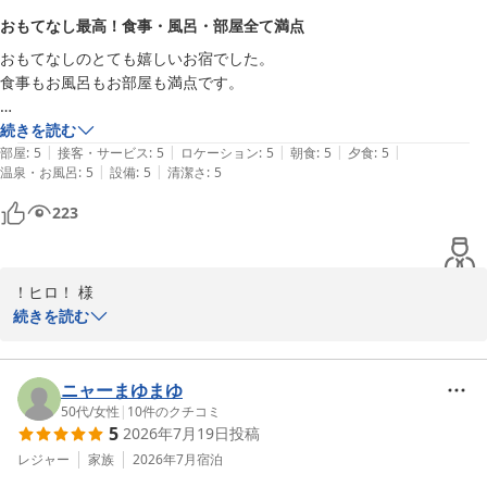
だき、日頃の疲れを癒やすお手伝いができたのであれば、私どもに
おもてなし最高！食事・風呂・部屋全て満点
とってもこれ以上の喜びはございません。

おもてなしのとても嬉しいお宿でした。

食事もお風呂もお部屋も満点です。

そして「秩父の定宿にしたい」という最高の褒め言葉をいただき、
スタッフ一同大変感激しております。これからもお客様に「我が
近いうちにまた利用させていただきます。
続きを読む
家」のようにいつでも安心して、心地よくお過ごしいただける宿で
|
|
|
|
|
部屋
:
5
接客・サービス
:
5
ロケーション
:
5
朝食
:
5
夕食
:
5
あり続けられるよう、より一層のサービス向上に努めてまいりま
|
|
温泉・お風呂
:
5
設備
:
5
清潔さ
:
5
す。

223
秩父は四季折々で美しい自然の表情を楽しめる魅力的な土地でござ
います。また季節を変えて、いつでも羽を伸ばしにお帰りください
ませ。

！ヒロ！ 様

続きを読む
お客様のまたのご来館を、スタッフ一同心よりお待ち申し上げてお
この度はご宿泊いただき、誠にありがとうございました。

ります。

おもてなしをお褒めいただき、スタッフ一同大変うれしく思いま
す。

ニャーまゆまゆ
ゆの宿和どう
お食事・お風呂・お部屋を満点と評価してくださり、光栄です。

50代
/
女性
|
10
件のクチコミ
和銅鉱泉 薬師の湯 ゆの宿 和どう
5
2026年7月19日
投稿
近いうちのご来訪を心よりお待ちしております。次回も変わらずの
2026-06-18
おもてなしでお迎えいたします。

レジャー
家族
2026年7月
宿泊