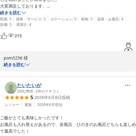
大変満足しております。

続きを読む
ゆの宿和どう
|
|
|
|
|
朝食は大変豪華で、提供されたお料理の他、バイキングコーナーもあり
部屋
:
5
接客・サービス
:
5
ロケーション
:
5
朝食
:
5
温泉・お風呂
:
4
和銅鉱泉 薬師の湯 ゆの宿 和どう
|
設備
:
5
清潔さ
:
4
ました。

2026-06-18
洋食のものが食べたい子供にはちょうど良かったです。

215
どれも美味しく、またゆったりいただくことが出来ました。

ありがとうございました。
pom5256 様

続きを読む
この度はご宿泊いただき、誠にありがとうございました。

星空観察ではスタッフの詳しい解説をお楽しみいただけたとのこと
たいたいが
で、私たちも大変嬉しく思います。空や景色をゆっくりと眺められ
20代
/
男性
|
2
件のクチコミ
5
2026年6月8日
投稿
たことが、何よりの励みになります。

レジャー
家族
2026年6月
宿泊
朝食は洋食をお好みのお子様にもぴったりだったとのご感想、嬉し
ご飯がとても美味しかったです！

く拝読しました。どれも美味しく、ゆっくりお過ごしいただけたと
お風呂も入れ替えがあるので、岩風呂、ひのきのお風呂どちらも楽しめ
のこと、私たちも光栄です。

て最高でした！