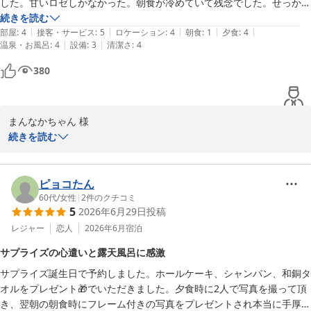
した。甘いロゼしかなかった。朝食が冷めていて残念でした。せっかく
の角部屋なのにお部屋の障子を開けたらカビ臭かったので景色が楽しめ
続きを読む
ゆの宿和どう
|
|
|
|
|
なかった。洗面所の水の水圧が弱く改善してほしい。エレベーターのに
部屋
:
4
接客・サービス
:
5
ロケーション
:
4
朝食
:
1
夕食
:
4
和銅鉱泉 薬師の湯 ゆの宿 和どう
|
|
温泉・お風呂
:
4
設備
:
3
清潔さ
:
4
おいがキツく暑かったのでエアコン入れてほしかったです。
2026-08-02
380
まんなかちゃん 様

続きを読む
この度はご宿泊いただき、また貴重なご意見をお寄せいただき誠に
ありがとうございます。

ピョコたん
「和どう懐石」の味わいにつきまして、お褒めの言葉をいただき大
60代
/
女性
|
2
件のクチコミ
5
2026年6月29日
投稿
変嬉しく拝読いたしました。その一方で、ドリンクのラインナップ
やご朝食の温度、お部屋の障子を開けた際のカビ臭さ、洗面所の水
レジャー
恋人
2026年6月
宿泊
圧、さらにエレベーター内の臭いや暑さなど、多くの点でご不快と
サプライズの心遣いと露天風呂に感激
ご迷惑をおかけしましたことを深くお詫び申し上げます。

サプライズ誕生日で予約しました。ホールケーキ、シャンパン、和銅タ
オルをプレゼント🎁でいただきました。夕食時に2人で写真を撮って頂
特にエレベーターの設備につきましては、すぐに新しいものへと入
き、翌朝の朝食時にフレーム付きの写真をプレゼントされ本当に手厚い
れ替えることが難しい状況ではございますが、いただいたお声を真