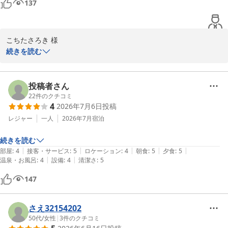
137
ゆの宿和どう
和銅鉱泉 薬師の湯 ゆの宿 和どう
こちたさろき 様

2026-08-02
続きを読む
この度はご宿泊と素敵なご感想をありがとうございます。  

部屋からの自然を感じる景色をお楽しみいただけたとのこと、大変
嬉しく拝見しました。  

投稿者さん
お部屋でお召し上がりいただけるお料理もご満足いただけたようで
22
件のクチコミ
4
2026年7月6日
投稿
何よりです。追加料金でご利用いただける貸切風呂も、次回ぜひお
試しください。  

レジャー
一人
2026年7月
宿泊
またのご来館をスタッフ一同心よりお待ちしております。

続きを読む
|
|
|
|
|
部屋
:
4
接客・サービス
:
5
ロケーション
:
4
朝食
:
5
夕食
:
5
ゆの宿和どう
|
|
温泉・お風呂
:
4
設備
:
4
清潔さ
:
5
和銅鉱泉 薬師の湯 ゆの宿 和どう
147
2026-07-14
さえ32154202
50代
/
女性
|
3
件のクチコミ