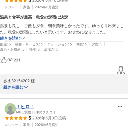
5
2026年6月16日
投稿
レジャー
家族
2026年6月
宿泊
温泉と食事が最高！秩父の定宿に決定
温泉も良し、ご飯も夕食、朝食美味しかったです。ゆっくり出来まし
た。秩父の定宿にしたいと思います。おせわになりました。
続きを読む
|
|
|
|
|
部屋
:
5
接客・サービス
:
5
ロケーション
:
5
朝食
:
5
夕食
:
5
|
|
温泉・お風呂
:
5
設備
:
5
清潔さ
:
5
221
さえ32154202 様

続きを読む
この度は「ゆの宿 和どう」をご利用いただき、誠にありがとうござ
いました。また、大変励みになる温かい口コミをご投稿いただき、
重ねて御礼申し上げます。

！ヒロ！
60代
/
男性
|
8
件のクチコミ
5
2026年6月9日
投稿
当館の温泉やお食事（夕食・朝食）にご満足いただけたとのこと、
何よりでございます。「ゆっくり出来ました」というお言葉をいた
レジャー
家族
2026年6月
宿泊