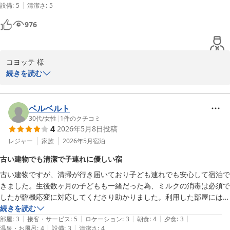
|
設備
:
5
清潔さ
:
5
けれど、しょうがないな」と、ユーモアを交えながら当館への愛着
を綴ってくださったクチコミに、ただただ感謝を申し上げるばかり
976
でございます。

「これだからまた和どうに行こう」と毎回新鮮な感動をお持ち帰り
コヨッテ 様

いただけるよう、これからも驕ることなく、温かいおもてなしとお
続きを読む
料理に磨きをかけてまいります。

この度は当館をご利用いただき、誠にありがとうございました。

「温泉もお宿も最高でした」との大変嬉しいお言葉をいただき、ス
またお会いできるとのこと、今から楽しみで仕方がありません。お
タッフ一同感激いたしております。

ベルベルト
気に入りの温泉とお料理をご用意して、スタッフ一同、お帰りを心
30代
/
女性
|
1
件のクチコミ
よりお待ち申し上げております。今回も本当にありがとうございま
4
2026年5月8日
投稿
館内に配してございます絵画や調度品、そして全体の雰囲気をお気
した。

に召していただき、私どもが心掛けている接客についても温かい評
レジャー
家族
2026年5月
宿泊
価をいただけて何よりの励みになります。

ゆの宿和どう
古い建物でも清潔で子連れに優しい宿
和銅鉱泉 薬師の湯 ゆの宿 和どう
古い建物ですが、清掃が行き届いており子ども連れでも安心して宿泊で
また、夜の「星空＆秩父夜景鑑賞イベント」への熱いおすすめのお
きました。生後数ヶ月の子どもも一緒だった為、ミルクの消毒は必須で
2026-06-08
言葉、誠にありがとうございます！「絶対に参加すべき」と太鼓判
したが臨機応変に対応してくださり助かりました。利用した部屋には電
を押していただき、大変嬉しく存じます。秩父の澄んだ空気の中で
子レンジがなかったので、これから利用される方は電子レンジタイプの
続きを読む
見上げる星空と、高台から一望する夜景の美しさは、この土地なら
|
|
|
|
|
消毒ではないものを持参されるとよいと思います。
部屋
:
3
接客・サービス
:
5
ロケーション
:
3
朝食
:
4
夕食
:
3
ではの特別な思い出になりますので、お客さまにとって印象深いひ
|
|
温泉・お風呂
:
4
設備
:
3
清潔さ
:
4