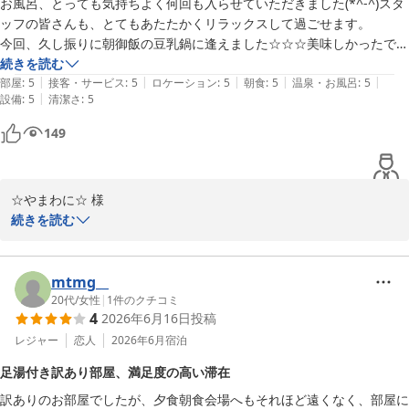
お風呂、とっても気持ちよく何回も入らせていただきました(*^-^)スタ
せんが、それ以外の時間はご入浴いただけます。

ッフの皆さんも、とてもあたたかくリラックスして過ごせます。

今回、久し振りに朝御飯の豆乳鍋に逢えました☆☆☆美味しかったです
個室での食事なので、ゆっくりとお過ごしいただけたとのこと、何
♪朝からテンションあがりました＼(^^)／

続きを読む
よりでございます。

|
|
|
|
|
部屋
:
5
接客・サービス
:
5
ロケーション
:
5
朝食
:
5
温泉・お風呂
:
5
|
設備
:
5
清潔さ
:
5
またのご利用を心よりお待ちしております。次回のご予約もお気軽
にどうぞ。

149
ご投稿ありがとうございました。

ゆの宿和どう
☆やまわに☆ 様

和銅鉱泉 薬師の湯 ゆの宿 和どう
続きを読む
2026-08-02
この度はご宿泊のご感想をお寄せいただき、誠にありがとうござい
ます。

mtmg__
お風呂を何度もお楽しみいただけたとのこと、そしてスタッフの対
20代
/
女性
|
1
件のクチコミ
4
2026年6月16日
投稿
応をお褒めいただき大変光栄です。温かいお言葉に心が温まりまし
た。

レジャー
恋人
2026年6月
宿泊
足湯付き訳あり部屋、満足度の高い滞在
久しぶりに朝食の豆乳鍋を召し上がっていただけて嬉しいです。美
訳ありのお部屋でしたが、夕食朝食会場へもそれほど遠くなく、部屋に
味しいとのご感想も頂戴し、朝からテンションが上がるとのお言葉