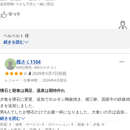
とときとなりましたなら幸いでございます。

追加情報
:
小さな子供と一緒に宿泊
「またリピートさせていただきます」というありがたいお言葉を胸
1
千
に、これからも何度お越しいただいても新鮮な感動と癒やしをお届
けできるよう、おもてなしに磨きをかけてまいります。

ベルベルト 様

また季節を変えて、秩父の美しい景色と温泉を愉しまれにいつでも
続きを読む
お帰りくださいませ。次のお越しを、スタッフ一同心よりお待ち申
この度は当館をご利用いただき、誠にありがとうございました。

し上げております。

小さなお子さまとのご旅行は荷物やご準備も多く、何かとご不安な
桜さく1104
ゆの宿和どう
点もあったかと存じますが、「安心して宿泊できた」とのお言葉を
60代
/
男性
|
4
件のクチコミ
4
和銅鉱泉 薬師の湯 ゆの宿 和どう
2026年5月7日
投稿
いただき、私どももホッと胸をなでおろしております。館内の清掃
や、ミルクの消毒に関する対応がお役に立てたようで大変嬉しく思
レジャー
仕事仲間
2026年4月
宿泊
2026-06-08
います。

懐石と朝食は満足、温泉は期待外れ
夕食を懐石に変更、追加でホルモン陶板焼き、猪三昧、国産牛の鉄板焼
また、電子レンジの設置状況について、これからお越しになるお客
きを追加しました。

さまへの親切なアドバイスを添えていただき、重ねて御礼申し上げ
男4人でしたが懐石だけでお腹一杯になりました。大食いの方は追加あ
ます。

りでいいと思います。

続きを読む
|
|
|
|
|
懐石は満足、ホルモン陶板焼きは想像していたホルモンでは無く硬い肉
部屋
:
4
接客・サービス
:
4
ロケーション
:
4
朝食
:
4
夕食
:
4
当館では、小さなお子さま連れのご家族さまにも、我が家のように
|
|
温泉・お風呂
:
4
設備
:
4
清潔さ
:
4