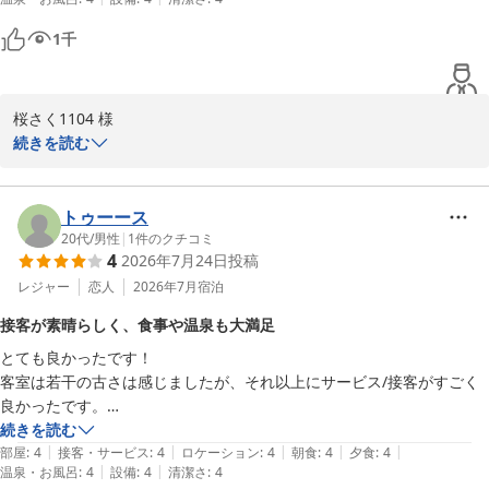
でした。

気兼ねなく温泉や旅をお楽しみいただけるよう、これからも臨機応
最後の写真が朝食、朝食はご飯、味噌汁、パン、ヨーグルト等はおかわ
変で温かいサポートを心掛けてまいります。

1
千
り出来たので、

お腹一杯になりました。朝食も大満足

お子さまの健やかなご成長をスタッフ一同お祈り申し上げますとと
温泉は硫黄の匂いはせず、お湯も透明でした。余り温泉感は無かった。

もに、また一回り大きくなられたお子さまとご一緒に、賑やかにお
桜さく1104 様

出かけいただける日を心よりお待ち申し上げております。

続きを読む
この度は当館をご利用いただき、誠にありがとうございました。

ゆの宿和どう
和銅鉱泉 薬師の湯 ゆの宿 和どう
ご夕食の懐石料理や、おかわり自由の朝食にご満足いただき、男4
トゥーース
2026-06-08
名さまでのご旅行でお腹いっぱいお召し上がりいただけたとのこ
20代
/
男性
|
1
件のクチコミ
4
2026年7月24日
投稿
と、何よりでございます。

レジャー
恋人
2026年7月
宿泊
一方で、追加でご注文いただきました「ホルモン陶板焼き」に関し
接客が素晴らしく、食事や温泉も大満足
ましては、お客様のご期待に沿う食感や味わいではなかったとのこ
とても良かったです！

と、大変失礼いたしました。また、温泉の泉質につきましても、お
客室は若干の古さは感じましたが、それ以上にサービス/接客がすごく
客さまのお好みのタイプ（白濁・硫黄泉）とは異なり、少し物足り
良かったです。

なさを感じさせてしまいましたこと、真摯に受け止めております。
食事も美味しく、部屋風呂や大浴場も自然を感じられて良い思い出にな
続きを読む
当館の温泉は「和銅の湯」と呼ばれる無色透明の自家源泉でござい
|
|
|
|
|
りました。
部屋
:
4
接客・サービス
:
4
ロケーション
:
4
朝食
:
4
夕食
:
4
ますが、どなた様にもより心地よくご入浴いただけるよう、事前の
|
|
温泉・お風呂
:
4
設備
:
4
清潔さ
:
4
情報発信やご案内の工夫に努めてまいります。
