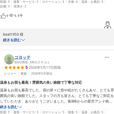
|
|
|
|
|
これなんです✨

部屋
:
5
接客・サービス
:
5
ロケーション
:
3
夕食
:
4
温泉・お風呂
:
5
満足いただけたとのこと、安心しました。ご飯が進むとのお言葉も
|
設備
:
3
清潔さ
:
3
料理　温泉　居心地

大変嬉しいです。  

埼玉県ではピカイチの宿泊施設です。

1
1.1
千
口コミすると更に予約しずらくなりますが

スタッフの対応や、駅までの送迎をご評価いただき、感謝申し上げ
しょうがないな。

ます。  

また来月お邪魔させて頂きますのでよろしくお願いします。
beat1953 様

また行きたくなる宿とのお言葉、私たちにとって最高の褒め言葉で
続きを読む
す。次回のご来訪を、スタッフ一同心よりお待ちしております。  

何年にもわたり当館を大切な「我が家」のようにお選びいただき、
今後もご期待に添えるよう、サービス向上に努めて参ります。

誠にありがとうございます。また、これ以上ないほどの素晴らしい
極上のお褒めの言葉をいただき、スタッフ一同感激と嬉しさで胸が
コヨッテ
またのご利用お待ちしております。

いっぱいでございます。

30代
/
男性
|
3
件のクチコミ
5
2026年5月17日
投稿
ゆの宿和どう
「飽きもせず利用してる理由は、今回も、感動！！！」という、も
レジャー
家族
2026年5月
宿泊
和銅鉱泉 薬師の湯 ゆの宿 和どう
ったいなくも大変光栄なお言葉、そしてお部屋の担当スタッフの笑
温泉もお宿も最高！雰囲気の良い旅館で丁寧な対応
2026-06-09
顔や対応をこれほどまでに高く評価していただけましたことは、接
温泉もお宿も最高でした。宿の所々に壺や絵がたくさんあり、とても雰
客を生業とする私どもにとっても何よりの誇りであり、最高の励み
囲気の良い旅館でした。スタッフの方も皆さん、とても丁寧なご対応を
になります。

していただき、ありがとうございました。夜8時からの星空アンド秩父
夜景鑑賞イベントは絶対に参加すべきです！！

続きを読む
温泉、お料理、そして居心地。そのすべてにおいて「埼玉県ではピ
|
|
|
|
|
また、リピートさせていただきます。
部屋
:
5
接客・サービス
:
5
ロケーション
:
5
朝食
:
5
温泉・お風呂
:
5
カイチ」と太鼓判を押していただき、さらに「予約がしづらくなる