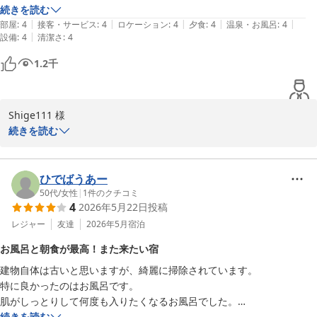
食事は十分な量があり、地のものをいかした料理で美味しかった

続きを読む
和銅鉱泉 薬師の湯 ゆの宿 和どう
|
|
|
|
|
温泉も広くてのんびりできたし、入れる時間も長いのでよかった

部屋
:
4
接客・サービス
:
4
ロケーション
:
4
夕食
:
4
温泉・お風呂
:
4
2026-07-02
|
設備
:
4
清潔さ
:
4
ただお湯は温泉感の少ない泉質でした
1.2
千
Shige111 様

続きを読む
この度はご宿泊と温かいご感想をお寄せいただき、誠にありがとう
ございます。

ひでばうあー
館内も部屋も清掃が行き届いており、綺麗とお褒めいただけて大変
50代
/
女性
|
1
件のクチコミ
4
2026年5月22日
投稿
嬉しく思います。

レジャー
友達
2026年5月
宿泊
チェックインは座ってできる点やウェルカムドリンクをお楽しみい
お風呂と朝食が最高！また来たい宿
ただけたとのことで、便利と感じていただけて何よりです。

建物自体は古いと思いますが、綺麗に掃除されています。

特に良かったのはお風呂です。

お食事は地のものを活かした料理をお楽しみいただき、量にもご満
肌がしっとりして何度も入りたくなるお風呂でした。

足いただけたとのお言葉、大変励みになります。

朝食のみの2泊で宿泊しましたがメニューも変えてもらえて味も良くご
続きを読む