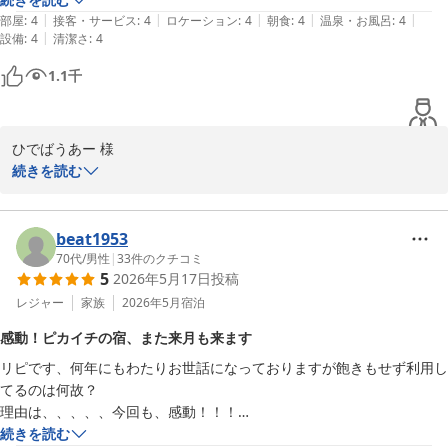
|
|
|
|
|
飯が進みました。スタッフの方もみんな親切で駅までの送り迎えを何度
部屋
:
4
接客・サービス
:
4
ロケーション
:
4
朝食
:
4
温泉・お風呂
:
4
温泉も広く、のんびりお過ごしいただけ、入浴時間も長い点を評価
|
設備
:
4
清潔さ
:
4
もありがとうございました。

してくださりありがとうございます。

また、行きたくなる宿です。
1.1
千
ただお湯の泉質について温泉感が少ないとのご指摘、貴重なご意見
として今後に活かしてまいります。

ひでばうあー 様

ご宿泊ご投稿ありがとうございました。

続きを読む
この度はご宿泊と温かいご感想をお寄せくださり、誠にありがとう
ゆの宿和どう
ございます。  

和銅鉱泉 薬師の湯 ゆの宿 和どう
beat1953
2026-06-12
建物自体は古さを感じる箇所もあるかと思いますが、清潔さには特
70代
/
男性
|
33
件のクチコミ
5
2026年5月17日
投稿
に気を配り、皆さまに心地よくお過ごしいただけるよう努めており
ます。  

レジャー
家族
2026年5月
宿泊
感動！ピカイチの宿、また来月も来ます
お風呂をお気に召していただけたうえ、肌がしっとりと感じていた
リピです、何年にもわたりお世話になっておりますが飽きもせず利用し
だけたとのお言葉、大変嬉しく拝見しました。何度も入りたくなる
てるのは何故？

お風呂であるとのコメントは、私たちの励みになります。  

理由は、、、、、今回も、感動！！！

部屋ご担当頂いた方の対応＆笑顔の素晴らしいこと！

続きを読む
朝食は2泊というご滞在でもメニューを変えてご用意し、味にもご