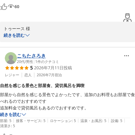
60
お料理に関する貴重なご意見は調理場とも共有し、今後のメニュー
改善やクオリティ向上に活かしてまいります。

トゥーース 様

また機会がございましたら、皆さまで賑やかにお寛ぎのひとときを
続きを読む
過ごしに当館へお出かけくださいませ。スタッフ一同、心よりお待
この度はご宿泊くださいまして、誠にありがとうございました。

ち申し上げております。

客室の設備についてご不便をお掛けした点があったかと存じます
こちたさろき
ゆの宿和どう
が、サービス・接客をお褒めいただき大変嬉しく思います。

20代
/
男性
|
1
件のクチコミ
和銅鉱泉 薬師の湯 ゆの宿 和どう
5
2026年7月11日
投稿
2026-06-08
お食事もお口に合い、部屋風呂や大浴場を自然を感じられると感じ
レジャー
恋人
2026年7月
宿泊
ていただけたとのこと、私どもにとって大きな励みです。

自然を感じる景色と部屋食、貸切風呂を満喫
部屋から自然を感じる景色でよかったです、追加のお料理もお部屋で食
今後も快適にお過ごしいただけるよう、設備のメンテナンス・清潔
べれるのでおすすめです

感の向上に努めてまいります。

追加料金で貸切風呂もあるのでおすすめです。
続きを読む
またのお越しを心よりお待ちしております。

|
|
|
|
|
部屋
:
5
接客・サービス
:
5
ロケーション
:
5
温泉・お風呂
:
5
設備
:
5
清潔さ
:
5
ご投稿誠にありがとうございました。
