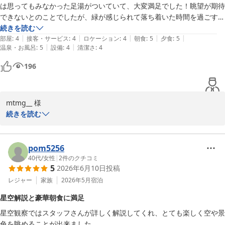
は思ってもみなかった足湯がついていて、大変満足でした！眺望が期待
にも励まされます。

できないとのことでしたが、緑が感じられて落ち着いた時間を過ごすこ
とができました。

続きを読む
またお越しいただける日を、心よりお待ちしております。次回もご
|
|
|
|
|
ありがとうございました！
部屋
:
4
接客・サービス
:
4
ロケーション
:
4
朝食
:
5
夕食
:
5
満足いただけるよう、努めてまいります。

|
|
温泉・お風呂
:
5
設備
:
4
清潔さ
:
4
ゆの宿和どう
196
和銅鉱泉 薬師の湯 ゆの宿 和どう
2026-07-02
mtmg__ 様

続きを読む
この度はご利用くださいまして、誠にありがとうございました。  

訳ありのお部屋でしたが、夕食・朝食会場までの距離もそれほど遠
くなく、部屋の足湯もご満足いただけたとのこと、大変嬉しく拝読
pom5256
しました。  

40代
/
女性
|
2
件のクチコミ
5
2026年6月10日
投稿
眺望が期待できないとのコメントにもかかわらず、緑が感じられて
落ち着くお時間をお過ごしいただけたとのこと、私どもも安堵して
レジャー
家族
2026年5月
宿泊
おります。  

星空解説と豪華朝食に満足
またのお越しを心よりお待ちしております。

星空観察ではスタッフさんが詳しく解説してくれ、とても楽しく空や景
色を眺めることが出来ました。

ご投稿誠にありがとうございました。
