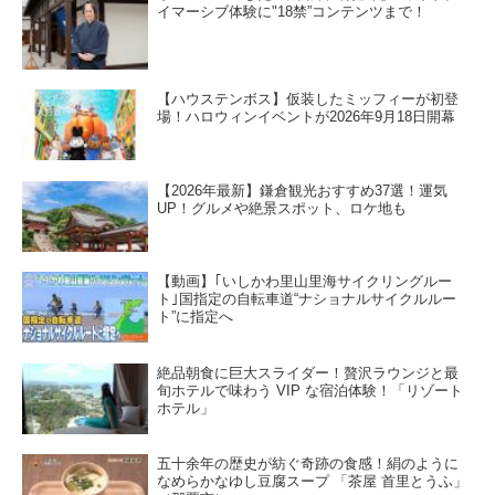
イマーシブ体験に"18禁”コンテンツまで！
【ハウステンボス】仮装したミッフィーが初登
場！ハロウィンイベントが2026年9月18日開幕
【2026年最新】鎌倉観光おすすめ37選！運気
UP！グルメや絶景スポット、ロケ地も
【動画】｢いしかわ里山里海サイクリングルー
ト｣国指定の自転車道“ナショナルサイクルルー
ト”に指定へ
絶品朝食に巨大スライダー！贅沢ラウンジと最
旬ホテルで味わう VIP な宿泊体験！「リゾート
ホテル」
五十余年の歴史が紡ぐ奇跡の食感！絹のように
なめらかなゆし豆腐スープ 「茶屋 首里とうふ」