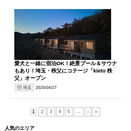
愛犬と一緒に宿泊OK！絶景プール＆サウナ
もあり！埼玉・秩父にコテージ「kieto 秩
父」オープン
埼玉
2025/04/27
ページ送り
1
2
3
4
5
…
›
»
人気のエリア