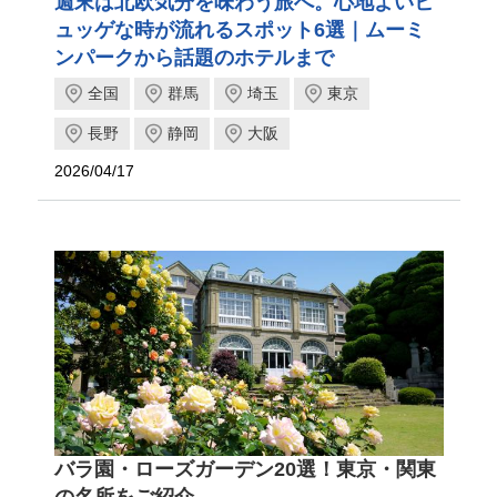
週末は北欧気分を味わう旅へ。心地よいヒ
ュッゲな時が流れるスポット6選｜ムーミ
ンパークから話題のホテルまで
全国
群馬
埼玉
東京
長野
静岡
大阪
2026/04/17
バラ園・ローズガーデン20選！東京・関東
の名所をご紹介