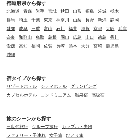
都道府県から探す
北海道
青森
岩手
宮城
秋田
山形
福島
茨城
栃木
群馬
埼玉
千葉
東京
神奈川
山梨
長野
新潟
静岡
愛知
岐阜
三重
富山
石川
福井
滋賀
京都
大阪
兵庫
奈良
和歌山
鳥取
島根
岡山
広島
山口
徳島
香川
愛媛
高知
福岡
佐賀
長崎
熊本
大分
宮崎
鹿児島
沖縄
宿タイプから探す
リゾートホテル
シティホテル
グランピング
カプセルホテル
コンドミニアム
温泉宿
高級宿
旅のシーンから探す
三世代旅行
グループ旅行
カップル・夫婦
ファミリー・子連れ
女子旅
ひとり旅