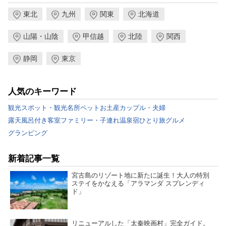
東北
九州
関東
北海道
山陽・山陰
甲信越
北陸
関西
静岡
東京
人気のキーワード
観光スポット・観光名所
ペット
お土産
カップル・夫婦
露天風呂付き客室
ファミリー・子連れ
温泉宿
ひとり旅
グルメ
グランピング
新着記事一覧
宮古島のリゾート地に新たに誕生！大人の特別
ステイをかなえる「アラマンダ スプレンディ
ド」
リニューアルした「太秦映画村」完全ガイド。