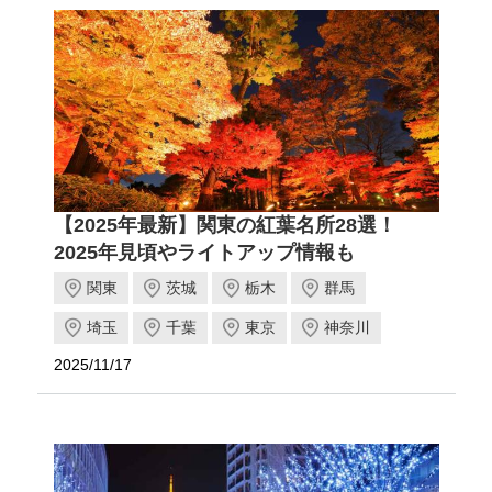
【2025年最新】関東の紅葉名所28選！
2025年見頃やライトアップ情報も
関東
茨城
栃木
群馬
埼玉
千葉
東京
神奈川
2025/11/17