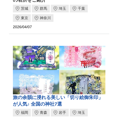
茨城
群馬
埼玉
千葉
東京
神奈川
2026/04/07
旅の余韻に浸れる美しい「切り絵御朱印」
が人気♪ 全国の神社7選
福岡
青森
岩手
埼玉