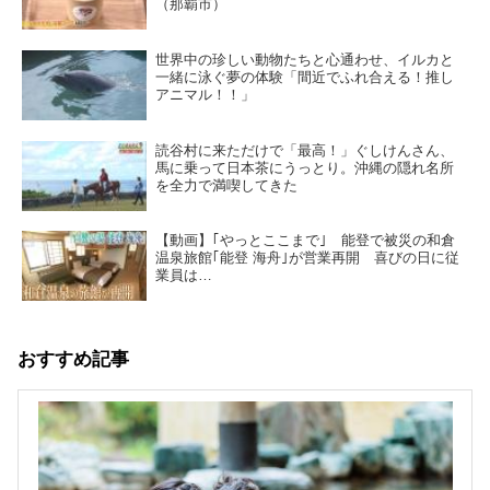
（那覇市）
世界中の珍しい動物たちと心通わせ、イルカと
一緒に泳ぐ夢の体験「間近でふれ合える！推し
アニマル！！」
読谷村に来ただけで「最高！」ぐしけんさん、
馬に乗って日本茶にうっとり。沖縄の隠れ名所
を全力で満喫してきた
【動画】｢やっとここまで｣ 能登で被災の和倉
温泉旅館｢能登 海舟｣が営業再開 喜びの日に従
業員は…
おすすめ記事