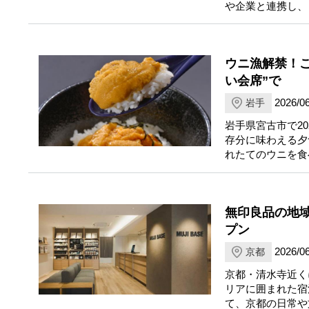
や企業と連携し、
ウニ漁解禁！こ
い会席”で
2026/06
岩手
岩手県宮古市で2
存分に味わえる夕
れたてのウニを食
無印良品の地域
プン
2026/06
京都
京都・清水寺近くに誕
リアに囲まれた宿
て、京都の日常や