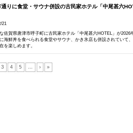
通りに食堂・サウナ併設の古民家ホテル「中尾甚六HOT
/21
佐賀県唐津市呼子町に古民家ホテル「中尾甚六HOTEL」が2026年
に海鮮丼を食べられる食堂やサウナ、かき氷店も併設されていて、
在を楽しめます。
3
4
5
…
›
»