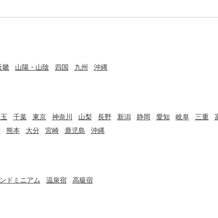
近畿
山陽・山陰
四国
九州
沖縄
埼玉
千葉
東京
神奈川
山梨
長野
新潟
静岡
愛知
岐阜
三重
崎
熊本
大分
宮崎
鹿児島
沖縄
ンドミニアム
温泉宿
高級宿