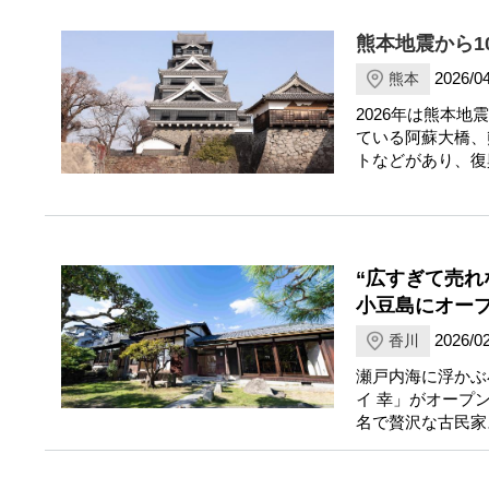
熊本地震から1
2026/04
熊本
2026年は熊本
ている阿蘇大橋、熊
トなどがあり、復
“広すぎて売れ
小豆島にオー
2026/02
香川
瀬戸内海に浮かぶ
イ 幸」がオープ
名で贅沢な古民家