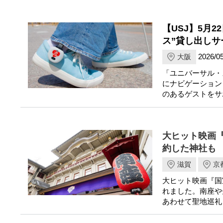
【USJ】5月
ス”貸し出しサ
2026/05
大阪
「ユニバーサル・
にナビゲーション
のあるゲストをサ
大ヒット映画『
約した神社も
滋賀
京
大ヒット映画『国
れました。南座や
あわせて聖地巡礼