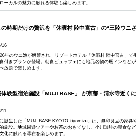
ローカルの魅力に触れる体験も楽しめます。
の時期だけの贅沢を「休暇村 陸中宮古」の“三陸ウニ
/16
026年のウニ漁が解禁され、リゾートホテル「休暇村 陸中宮古」で
食付きプランが登場。朝食ビュッフェにも地元名物の瓶ドンなどが
べ放題で楽しめます。
体験型宿泊施設「MUJI BASE」 が京都・清水寺近く
/11
生した「MUJI BASE KYOTO kiyomizu」は、無印良品の家
泊施設。地域周遊ツアーやお茶のおもてなし、小川珈琲の朝食など
文化に触れる滞在を楽しめます。