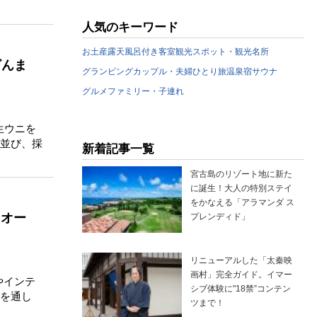
人気のキーワード
お土産
露天風呂付き客室
観光スポット・観光名所
ざんま
グランピング
カップル・夫婦
ひとり旅
温泉宿
サウナ
グルメ
ファミリー・子連れ
生ウニを
並び、採
新着記事一覧
宮古島のリゾート地に新た
に誕生！大人の特別ステイ
をかなえる「アラマンダ ス
にオー
プレンディド」
リニューアルした「太秦映
画村」完全ガイド。イマー
具やインテ
シブ体験に"18禁”コンテン
を通し
ツまで！