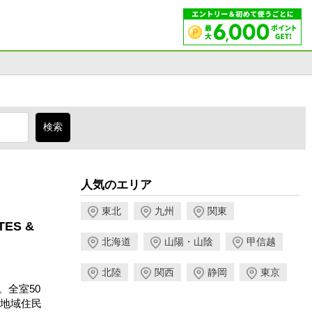
人気のエリア
東北
九州
関東
ES &
北海道
山陽・山陰
甲信越
北陸
関西
静岡
東京
。全室50
地域住民