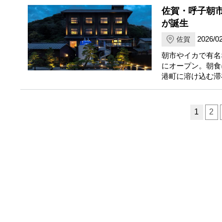
佐賀・呼子朝市
が誕生
2026/02
佐賀
朝市やイカで有名な
にオープン。朝食
港町に溶け込む滞
ページ送り
1
2