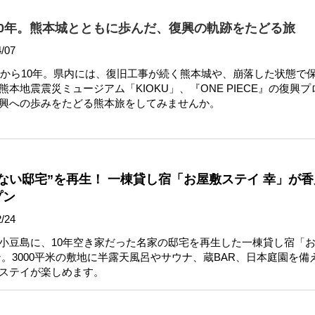
0年。熊本城とともに歩んだ、復興の軌跡をたどる旅
/07
地震から10年。県内には、復旧工事が続く熊本城や、崩落した状態で
本地震震災ミュージアム「KIOKU」、『ONE PIECE』の復興
興への歩みをたどる熊本旅をしてみませんか。
ない邸宅”を再生！ 一棟貸し宿「お屋敷ステイ 幸」が香
プン
/24
小豆島に、10年空き家だった名家の邸宅を再生した一棟貸し宿「
ン。3000平米の敷地に半露天風呂やサウナ、蔵BAR、日本庭園を備
ステイが楽しめます。