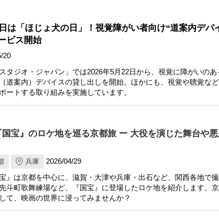
22日は「ほじょ犬の日」！視覚障がい者向け“道案内デバ
ービス開始
/20
スタジオ・ジャパン」では2026年5月22日から、視覚に障がいのあ
（道案内）デバイスの貸し出しを開始。ほかにも、視覚や聴覚など
ポートする取り組みを実施しています。
国宝』のロケ地を巡る京都旅 ー 大役を演じた舞台や悪
2026/04/29
都
兵庫
宝』は京都を中心に、滋賀・大津や兵庫・出石など、関西各地で撮
先斗町歌舞練場など、『国宝』に登場したロケ地を紹介します。京
して、映画の世界に浸ってみませんか？