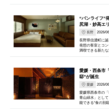
“バンライフ”
尻湖・妙高エ
2026/06
長野
長野県信濃町に誕生し
発想の客室とコン
満喫できる新たな
愛媛・西条市「I
邸”が誕生
2026/06
愛媛
愛媛県西条市の「I
青山緑水」として
能できる“食の別