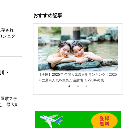
おすすめ記事
保存され
プロジェク
川・
【全国】2025年 年間人気温泉地ランキング！2025
楽天ト
年に最も人気を集めた温泉地TOP20を発表
入
お屋敷ステ
え、最大9