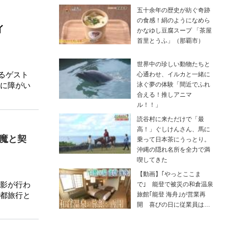
五十余年の歴史が紡ぐ奇跡
の食感！絹のようになめら
イ
かなゆし豆腐スープ 「茶屋
首里とうふ」（那覇市）
世界中の珍しい動物たちと
るゲスト
心通わせ、イルカと一緒に
泳ぐ夢の体験「間近でふれ
に障がい
合える！推しアニマ
ル！！」
読谷村に来ただけで「最
高！」ぐしけんさん、馬に
魔と契
乗って日本茶にうっとり。
沖縄の隠れ名所を全力で満
喫してきた
【動画】｢やっとここま
影が行わ
で｣ 能登で被災の和倉温泉
都旅行と
旅館｢能登 海舟｣が営業再
開 喜びの日に従業員は…