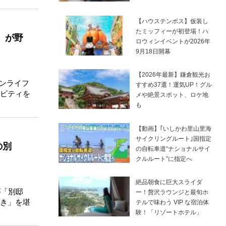
【ハウステンボス】仮装し
たミッフィーが初登場！ハ
」が野
ロウィンイベントが2026年
9月18日開幕
【2026年最新】鎌倉観光お
バンライフ
すすめ37選！運気UP！グル
ビティを
メや絶景スポット、ロケ地
も
【動画】｢いしかわ里山里海
サイクリングルート｣国指定
の別
の自転車道“ナショナルサイ
クルルート”に指定へ
絶品朝食に巨大スライダ
が「別邸
ー！贅沢ラウンジと最旬ホ
き」を堪
テルで味わう VIP な宿泊体
験！「リゾートホテル」