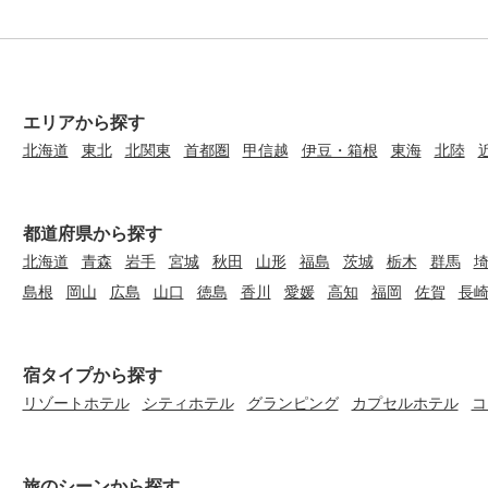
エリアから探す
北海道
東北
北関東
首都圏
甲信越
伊豆・箱根
東海
北陸
都道府県から探す
北海道
青森
岩手
宮城
秋田
山形
福島
茨城
栃木
群馬
島根
岡山
広島
山口
徳島
香川
愛媛
高知
福岡
佐賀
長
宿タイプから探す
リゾートホテル
シティホテル
グランピング
カプセルホテル
コ
旅のシーンから探す