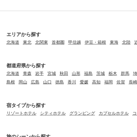
エリアから探す
北海道
東北
北関東
首都圏
甲信越
伊豆・箱根
東海
北陸
都道府県から探す
北海道
青森
岩手
宮城
秋田
山形
福島
茨城
栃木
群馬
島根
岡山
広島
山口
徳島
香川
愛媛
高知
福岡
佐賀
長
宿タイプから探す
リゾートホテル
シティホテル
グランピング
カプセルホテル
コ
旅のシーンから探す