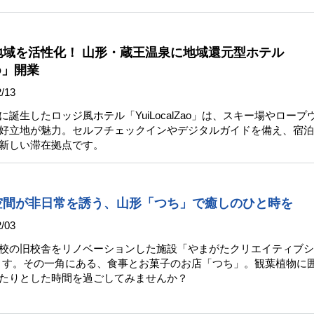
地域を活性化！ 山形・蔵王温泉に地域還元型ホテル
ao」開業
/13
誕生したロッジ風ホテル「YuiLocalZao」は、スキー場やロープ
好立地が魅力。セルフチェックインやデジタルガイドを備え、宿泊
新しい滞在拠点です。
空間が非日常を誘う、山形「つち」で癒しのひと時を
/03
校の旧校舎をリノベーションした施設「やまがたクリエイティブシ
ます。その一角にある、食事とお菓子のお店「つち」。観葉植物に
たりとした時間を過ごしてみませんか？