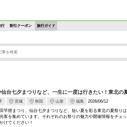
メインコンテンツに移動
旅行
割引クーポン
旅行ガイド
や仙台七夕まつりなど、一生に一度は行きたい！東北の
2026/06/12
手
宮城
秋田
山形
福島
田竿燈まつり、仙台七夕まつりなど、短い夏を彩る東北の夏祭りは
光客を集めています。それぞれのお祭りの魅力や開催情報をチェッ
かけてください！