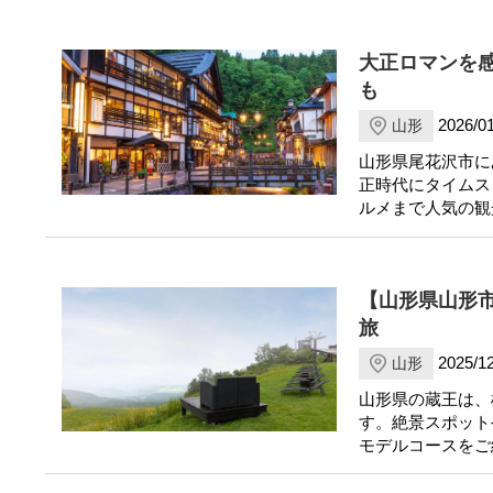
大正ロマンを
も
2026/01
山形
山形県尾花沢市に
正時代にタイムス
ルメまで人気の観
【山形県山形
旅
2025/12
山形
山形県の蔵王は、
す。絶景スポット
モデルコースをご