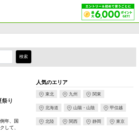
人気のエリア
東北
九州
関東
夏祭り
北海道
山陽・山陰
甲信越
例年、国
北陸
関西
静岡
東京
クして、