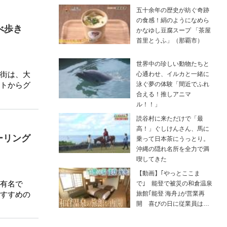
五十余年の歴史が紡ぐ奇跡
の食感！絹のようになめら
べ歩き
かなゆし豆腐スープ 「茶屋
首里とうふ」（那覇市）
世界中の珍しい動物たちと
街は、大
心通わせ、イルカと一緒に
泳ぐ夢の体験「間近でふれ
トからグ
合える！推しアニマ
ル！！」
読谷村に来ただけで「最
高！」ぐしけんさん、馬に
ーリング
乗って日本茶にうっとり。
沖縄の隠れ名所を全力で満
喫してきた
【動画】｢やっとここま
有名で
で｣ 能登で被災の和倉温泉
すすめの
旅館｢能登 海舟｣が営業再
開 喜びの日に従業員は…