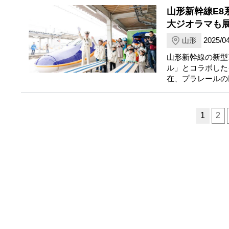
山形新幹線E8
大ジオラマも
2025/04
山形
山形新幹線の新型
ル」とコラボした
在、プラレールの
ページ送り
1
2