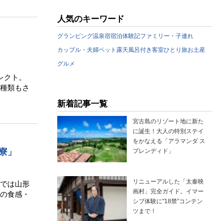
人気のキーワード
グランピング
温泉宿
宿泊体験記
ファミリー・子連れ
カップル・夫婦
ペット
露天風呂付き客室
ひとり旅
お土産
グルメ
レクト。
種類もさ
新着記事一覧
宮古島のリゾート地に新た
に誕生！大人の特別ステイ
をかなえる「アラマンダ ス
寮」
プレンディド」
リニューアルした「太秦映
では山形
画村」完全ガイド。イマー
の食感・
シブ体験に"18禁”コンテン
ツまで！