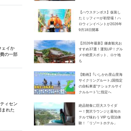
【ハウステンボス】仮装し
たミッフィーが初登場！ハ
ロウィンイベントが2026年
9月18日開幕
【2026年最新】鎌倉観光お
ウェイか
すすめ37選！運気UP！グル
費の一部
メや絶景スポット、ロケ地
も
【動画】｢いしかわ里山里海
サイクリングルート｣国指定
の自転車道“ナショナルサイ
クルルート”に指定へ
ティセン
絶品朝食に巨大スライダ
囲まれた
ー！贅沢ラウンジと最旬ホ
テルで味わう VIP な宿泊体
験！「リゾートホテル」