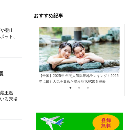
おすすめ記事
グや登山
ポット、
選
【全国】2025年 年間人気温泉地ランキング！2025
楽天ト
年に最も人気を集めた温泉地TOP20を発表
入
蔵王温
いる穴場