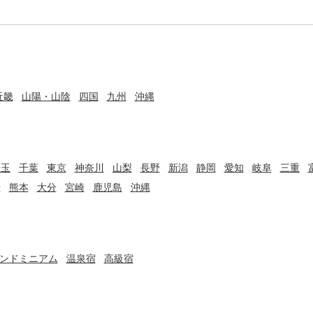
近畿
山陽・山陰
四国
九州
沖縄
埼玉
千葉
東京
神奈川
山梨
長野
新潟
静岡
愛知
岐阜
三重
崎
熊本
大分
宮崎
鹿児島
沖縄
ンドミニアム
温泉宿
高級宿