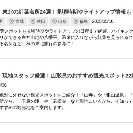
新】東北の紅葉名所24選！見頃時期やライトアップ情報も
2025/09/10
手
宮城
秋田
山形
福島
の紅葉スポットを見頃時期やライトアップの日程まで網羅。ハイキン
りができる白神山地や八幡平、温泉に入りながら紅葉を見られるス
る名所など、秋の東北旅行の参考に！
新】現地スタッフ厳選！山形県のおすすめ観光スポット22
/06
絶対に外せない観光スポットをご紹介！「山寺」や「銀山温泉」「
所から、「玉簾の滝」や「若松寺」など現地にいるからこそ知って
すすめの観光地をご案内します。