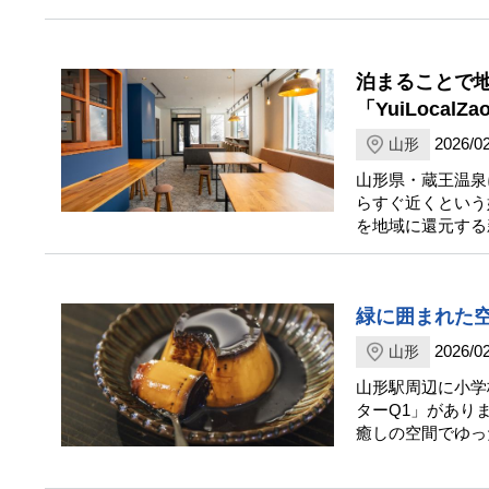
泊まることで
「YuiLocalZ
2026/02
山形
山形県・蔵王温泉に
らすぐ近くという
を地域に還元する
緑に囲まれた
2026/02
山形
山形駅周辺に小学
ターQ1」があり
癒しの空間でゆっ