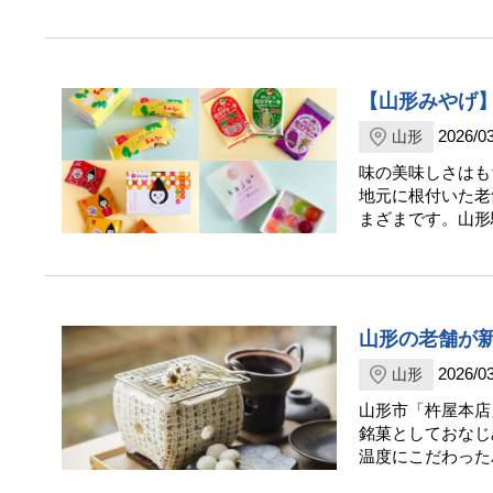
【山形みやげ
2026/03
山形
味の美味しさはも
地元に根付いた老
まざまです。山形
山形の老舗が
2026/03
山形
山形市「杵屋本店
銘菓としておなじ
温度にこだわった