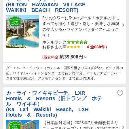
(HILTON HAWAIIAN VILLAGE
WAIKIKI BEACH RESORT)
5つのタワーに5つのプール！ホテルの中に
すべてが揃う！遊び・癒し・美味しさ満喫
の夢広がるハワイアンパラダイスへようこ
そ！
ホテルランク
お客さまの声
4 全668件）
約
39,806
円～
[最安料金]
ダニエル・K・イノウエ（ホノルル）国際空港より車で約25分。ビーチ目の
前、ロイヤルハワイアンセンターまで徒歩約12分、アラモアナビーチパー
クまで徒歩約12分、アラモアナセンターまで徒歩約18分。
カ・ライ・ワイキキビーチ, LXR
Hotels & Resorts（旧トランプ ホテ
ル ワイキキ）
(Ka La'i Waikiki Beach, LXR
Hotels & Resorts)
【日本語対応可】2026年7月全館改装＆リ
ニューアルオープン！2世代・3世代でのご