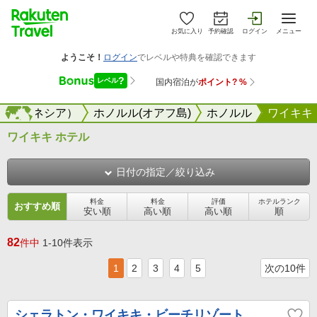
お気に入り
予約確認
ログイン
メニュー
（ミクロネシア）
海外
ホノルル(オアフ島)
ホノルル
ワイキキ
ワイキキ ホテル
日付の指定／絞り込み
料金
料金
評価
ホテルランク
おすすめ順
安い順
高い順
高い順
順
82
件中
1-10件表示
1
2
3
4
5
次の10件
シェラトン・ワイキキ・ビーチリゾート