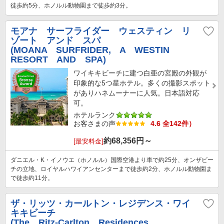
徒歩約5分、ホノルル動物園まで徒歩約3分。
モアナ サーフライダー ウェスティン リ
ゾート アンド スパ
(MOANA SURFRIDER, A WESTIN
RESORT AND SPA)
ワイキキビーチに建つ白亜の宮殿の外観が
印象的な5つ星ホテル。多くの撮影スポット
がありハネムーナーに人気。日本語対応
可。
ホテルランク
お客さまの声
4.6 全142件）
約
68,356
円～
[最安料金]
ダニエル・K・イノウエ（ホノルル）国際空港より車で約25分、オンザビー
チの立地、ロイヤルハワイアンセンターまで徒歩約2分、ホノルル動物園ま
で徒歩約11分。
ザ・リッツ・カールトン・レジデンス・ワイ
キキビーチ
(The Ritz-Carlton Residences