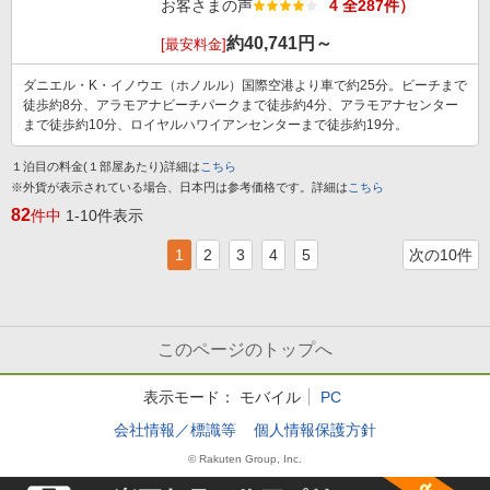
お客さまの声
4 全287件）
約
40,741
円～
[最安料金]
ダニエル・K・イノウエ（ホノルル）国際空港より車で約25分。ビーチまで
徒歩約8分、アラモアナビーチパークまで徒歩約4分、アラモアナセンター
まで徒歩約10分、ロイヤルハワイアンセンターまで徒歩約19分。
１泊目の料金(１部屋あたり)詳細は
こちら
※外貨が表示されている場合、日本円は参考価格です。詳細は
こちら
82
件中
1-10件表示
1
2
3
4
5
次の10件
このページのトップへ
表示モード：
モバイル
PC
会社情報／標識等
個人情報保護方針
© Rakuten Group, Inc.