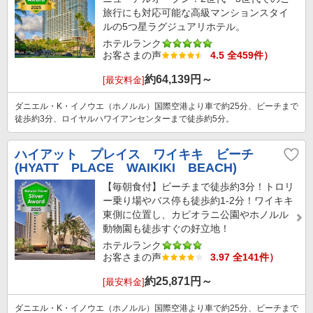
旅行にも対応可能な高級マンションスタイ
ルの5つ星ラグジュアリホテル。
ホテルランク
お客さまの声
4.5 全459件）
約
64,139
円～
[最安料金]
ダニエル・K・イノウエ（ホノルル）国際空港より車で約25分、ビーチまで
徒歩約3分、ロイヤルハワイアンセンターまで徒歩約5分。
ハイアット プレイス ワイキキ ビーチ
(HYATT PLACE WAIKIKI BEACH)
【毎朝食付】ビーチまで徒歩約3分！トロリ
ー乗り場やバス停も徒歩約1-2分！ワイキキ
東側に位置し、カピオラニ公園やホノルル
動物園も徒歩すぐの好立地！
ホテルランク
お客さまの声
3.97 全141件）
約
25,871
円～
[最安料金]
ダニエル・K・イノウエ（ホノルル）国際空港より車で約25分、ビーチまで