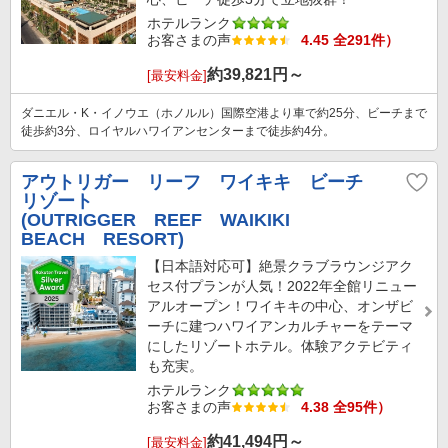
ホテルランク
お客さまの声
4.45 全291件）
約
39,821
円～
[最安料金]
ダニエル・K・イノウエ（ホノルル）国際空港より車で約25分、ビーチまで
徒歩約3分、ロイヤルハワイアンセンターまで徒歩約4分。
アウトリガー リーフ ワイキキ ビーチ
リゾート
(OUTRIGGER REEF WAIKIKI
BEACH RESORT)
【日本語対応可】絶景クラブラウンジアク
セス付プランが人気！2022年全館リニュー
アルオープン！ワイキキの中心、オンザビ
ーチに建つハワイアンカルチャーをテーマ
にしたリゾートホテル。体験アクテビティ
も充実。
ホテルランク
お客さまの声
4.38 全95件）
約
41,494
円～
[最安料金]