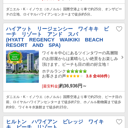
ダニエル・K・イノウエ（ホノルル）国際空港より車で約25分、オンザビー
チの立地、ロイヤルハワイアンセンターまで徒歩約5分。
ハイアット リージェンシー ワイキキ ビ
ーチ リゾート アンド スパ
(HYATT REGENCY WAIKIKI BEACH
RESORT AND SPA)
ワイキキ中心にあるツインタワーの高層階
のお部屋からは素晴らしい絶景をお楽しみ
頂けます。ビーチも目の前の好立地！
ホテルランク
お客さまの声
3.8 全408件）
約
36,936
円～
[最安料金]
ダニエル・K・イノウエ（ホノルル）国際空港より車で約25分、ビーチ目の
前、ロイヤルハワイアンセンターまで徒歩約7分、ホノルル動物園まで徒歩
約9分、ワイキキ水族館まで徒歩約15分。
ヒルトン ハワイアン ビレッジ ワイキ
キ ビーチ リゾート