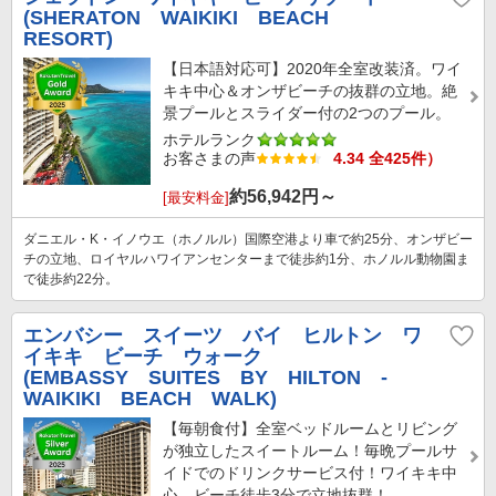
(SHERATON WAIKIKI BEACH
RESORT)
【日本語対応可】2020年全室改装済。ワイ
キキ中心＆オンザビーチの抜群の立地。絶
景プールとスライダー付の2つのプール。
ホテルランク
お客さまの声
4.34 全425件）
約
56,942
円～
[最安料金]
ダニエル・K・イノウエ（ホノルル）国際空港より車で約25分、オンザビー
チの立地、ロイヤルハワイアンセンターまで徒歩約1分、ホノルル動物園ま
で徒歩約22分。
エンバシー スイーツ バイ ヒルトン ワ
イキキ ビーチ ウォーク
(EMBASSY SUITES BY HILTON -
WAIKIKI BEACH WALK)
【毎朝食付】全室ベッドルームとリビング
が独立したスイートルーム！毎晩プールサ
イドでのドリンクサービス付！ワイキキ中
心、ビーチ徒歩3分で立地抜群！