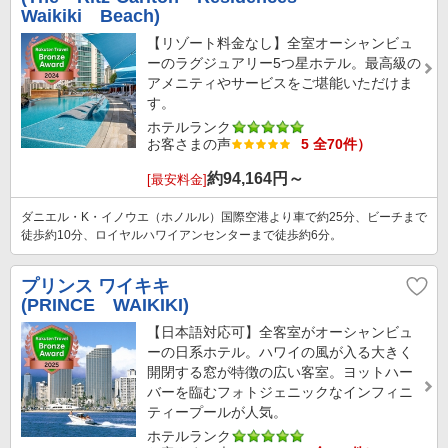
Waikiki Beach)
【リゾート料金なし】全室オーシャンビュ
ーのラグジュアリー5つ星ホテル。最高級の
アメニティやサービスをご堪能いただけま
す。
ホテルランク
お客さまの声
5 全70件）
約
94,164
円～
[最安料金]
ダニエル・K・イノウエ（ホノルル）国際空港より車で約25分、ビーチまで
徒歩約10分、ロイヤルハワイアンセンターまで徒歩約6分。
プリンス ワイキキ
(PRINCE WAIKIKI)
【日本語対応可】全客室がオーシャンビュ
ーの日系ホテル。ハワイの風が入る大きく
開閉する窓が特徴の広い客室。ヨットハー
バーを臨むフォトジェニックなインフィニ
ティープールが人気。
ホテルランク