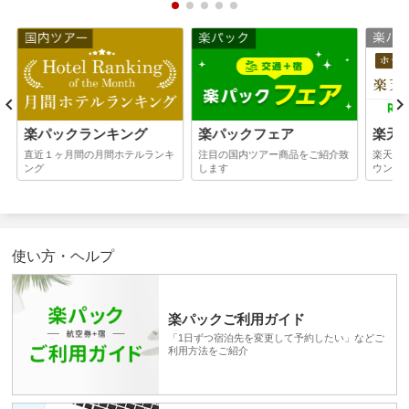
楽パックランキング
楽パックフェア
楽天
ラ
直近１ヶ月間の月間ホテルランキ
注目の国内ツアー商品をご紹介致
楽天ト
ング
します
ウンジ
使い方・ヘルプ
楽パックご利用ガイド
「1日ずつ宿泊先を変更して予約したい」などご
利用方法をご紹介