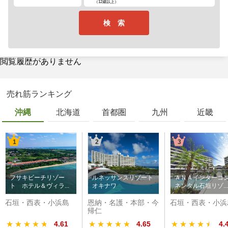
（12歳以上）
検 索
閲覧履歴がありません
売れ筋ランキング
沖縄
北海道
首都圏
九州
近畿
1
2
3
フサキビーチリゾー
ルネッサンスリゾート
ＡＮＡインターコ
ト ホテル＆ヴィラ...
オキナワ
ネンタル石垣リゾ...
石垣・西表・小浜島
恩納・名護・本部・今
石垣・西表・小浜
帰仁
★★★★★
★★★★★
4.61
★★★★★
★★★★★
4.65
★★★★★
★★★★★
4.