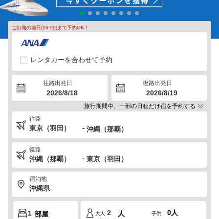
ご出発の前日(16:59)まで予約OK！
レンタカーを合わせて予約
往路出発日
復路出発日
2026/8/18
2026/8/19
旅行期間中、一部の日程だけ宿を予約する
往路
-
復路
-
宿泊地
0
人
人
部屋
大人
子供