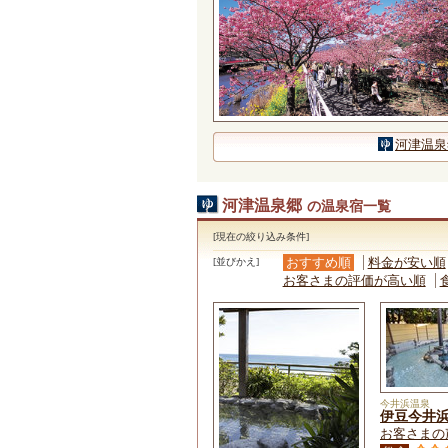
河津温泉
河津温泉郷
の温泉宿一覧
[現在の絞り込み条件]
おすすめ順
料金が安い順
[並びかえ]
お客さまの評価が高い順
今井浜温泉
伊豆今井
お客さまの