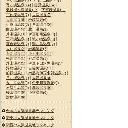
堂ヶ島温泉郷(15)
稲取温泉(15)
弓ヶ浜温泉(14)
雲見温泉(14)
天城湯ヶ島温泉(12)
下賀茂温泉(11)
宇佐美温泉(7)
大室温泉(7)
大川温泉(6)
松崎温泉(6)
伊豆山温泉(6)
戸田温泉(5)
白田温泉(4)
北川温泉(3)
片瀬温泉(3)
伊豆畑毛温泉(3)
三津浜温泉(3)
城ヶ崎温泉(3)
蓮台寺温泉(2)
湯ヶ島温泉(2)
大仁温泉(2)
岩地温泉(2)
石部温泉(1)
小土肥温泉(1)
横川温泉(1)
谷津温泉(1)
浮山温泉(1)
伊豆下田河内温泉(1)
浮島温泉(1)
吉佐美温泉(1)
船原温泉(1)
南熱海伊豆多賀温泉(1)
月ヶ瀬温泉(1)
大沢温泉(0)
今井浜温泉(0)
伊東川奈温泉(0)
河津浜温泉(0)
赤沢温泉(0)
桜田温泉(0)
小室温泉(0)
対島温泉(0)
全国の人気温泉地ランキング
関東の人気温泉地ランキング
関西の人気温泉地ランキング