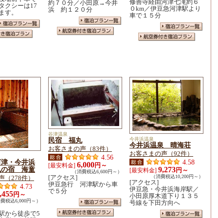
修善寺経由河津七滝約６
約７０分／小田原→今井
タクシーは17
０km／伊豆急河津駅より
浜 約１２０分
ます。
車で１５分
谷津温泉
民宿 福丸
今井浜温泉
今井浜温泉 晴海荘
お客さまの声（83件）
お客さまの声（92件）
4.56
河津・今井浜
4.58
6,000
円～
[最安料金]
風の宿 海童
9,273
円～
[最安料金]
（消費税込6,600円～）
[アクセス]
（消費税込10,200円～）
声（278件）
[アクセス]
伊豆急行 河津駅から車
4.73
伊豆急・今井浜海岸駅／
で５分
,455
円～
小田原厚木道下り１３５
費税込6,000円～）
号線を下田方向へ
駅から徒歩で5