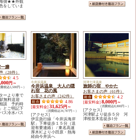
海側★★外観
色をしていま
宿一膳
声（28件）
4.5
,000
今井浜温泉
河津七滝温泉
円～
今井浜温泉 大人の隠
旅師の宿 やかた
費税込5,500円～）
れ宿 花の風
お客さまの声（61件）
ターより車で
お客さまの声（242件）
4.2
津駅無料送迎
4.86
8,000
円～
[最安料金]
相談 予約時
31,625
円～
（消費税込8,800円～）
[最安料金]
」とご明記下
[アクセス]
（消費税込34,787円～）
バス冷水バス
河津駅より徒歩５分 河
[アクセス]
津桜並木迄徒歩1分
伊豆急行線「今井浜海岸
駅」下車徒歩１５分（送
迎有要連絡） / 東名高速
厚木ICより小田原・熱海
経由今井浜へ