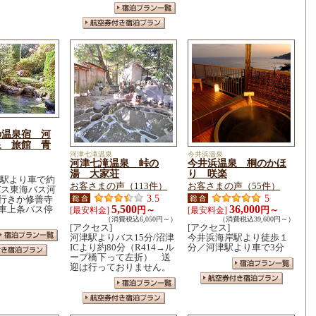
の温泉宿 河
泉 旅館 青
河津七滝温泉
今井浜温泉
河津七滝温泉 峠の
今井浜温泉 桐のかほ
湯 大家荘
り 咲楽
津駅より車で約
お客さまの声（113件）
お客さまの声（55件）
バス東海バス河
3.5
5
行きか修善寺
5,500
36,000
車上条バス停
円～
円～
[最安料金]
[最安料金]
（消費税込6,050円～）
（消費税込39,600円～）
[アクセス]
[アクセス]
河津駅よりバス15分/沼津
今井浜海岸駅より徒歩１
ICより約80分（R414→ル
分／河津駅より車で3分
ープ橋下って左折） 送
迎は行っておりません。