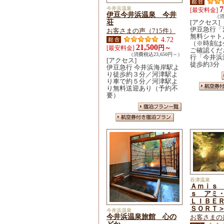
7
今井浜温泉
[最安料金]
伊豆今井浜温泉 今井
（消
荘
[アクセス]
伊豆急行「
お客さまの声（715件）
無料シャト
4.72
（※時刻は
21,500
円～
[最安料金]
ご確認くだ
（消費税込23,650円～）
行「今井浜
[アクセス]
徒歩約3分
伊豆急行 今井浜海岸駅よ
り徒歩約３分／河津駅よ
り車で約５分／河津駅よ
り無料送迎あり（予約不
要）
谷津温泉
Ａｍｉｓ
ｓ アミ
ＬＩＢＥ
ＳＯＲＴ
今井浜温泉
今井浜温泉旅館 心の
お客さまの