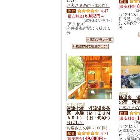
どか
お客さまの声（356件）
8
[最安料金]
4.47
（消
[アクセス]
6,682
円～
[最安料金]
伊豆急 河
（消費税込7,350円～）
にて約5分
[アクセス]
分
今井浜海岸駅より徒歩５
分
峰温泉
峰温泉 
の宿 河
河津七滝温泉
お客さまの
河津七滝 渓流温泉茶
寮 水鞠（ＭＩＺＵＭ
ＡＲＩ）（旧：旬彩つ
1
[最安料金]
りばし）
（消費
[アクセス]
お客さまの声（100件）
河津駅から
4.71
ｍ タクシ
49,000
円～
[最安料金]
ス（河津町