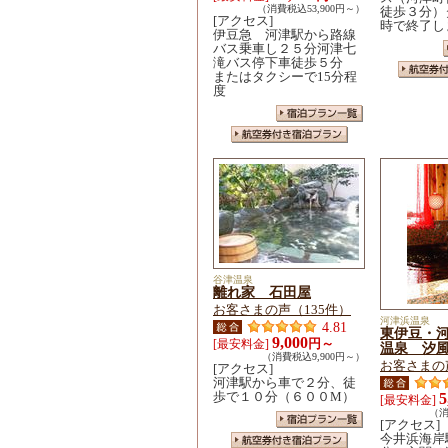
（消費税込53,900円～）
徒歩３分）
[アクセス]
時で終了し
伊豆急 河津駅から路線
バス乗車し２５分河津七
滝バス停下車徒歩５分
またはタクシーで15分程
度
谷津温泉
離れ家 石田屋
お客さまの声（135件）
河津浜温泉
4.81
東伊豆・
9,000
円～
[最安料金]
温泉 汐
（消費税込9,900円～）
お客さまの
[アクセス]
河津駅から車で２分、徒
歩で１０分（６００M）
5
[最安料金]
（消
[アクセス]
今井浜海岸