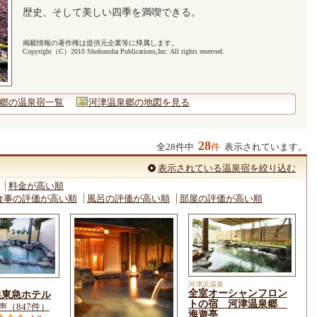
歴史、そして美しい四季を満喫できる。
掲載情報の著作権は提供元企業等に帰属します。
Copyright（C）2010 Shobunsha Publications,Inc. All rights reserved.
郷の温泉宿一覧
河津温泉郷の地図を見る
28
全28件中
件
表示されています。
表示されている温泉宿を絞り込む
料金が高い順
食事の評価が高い順
風呂の評価が高い順
部屋の評価が高い順
河津浜温泉
全室オーシャンフロン
浜東急ホテル
トの宿 河津温泉郷
声（847件）
海遊亭