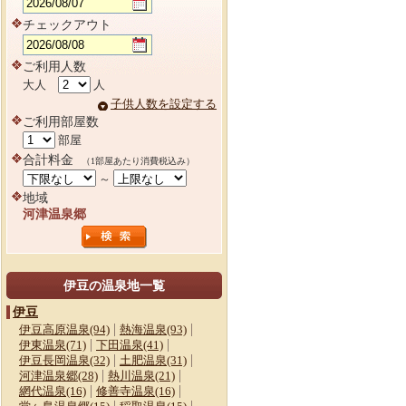
チェックアウト
ご利用人数
大人
人
子供人数を設定する
ご利用部屋数
部屋
合計料金
（1部屋あたり消費税込み）
～
地域
河津温泉郷
伊豆の温泉地一覧
伊豆
伊豆高原温泉(94)
熱海温泉(93)
伊東温泉(71)
下田温泉(41)
伊豆長岡温泉(32)
土肥温泉(31)
河津温泉郷(28)
熱川温泉(21)
網代温泉(16)
修善寺温泉(16)