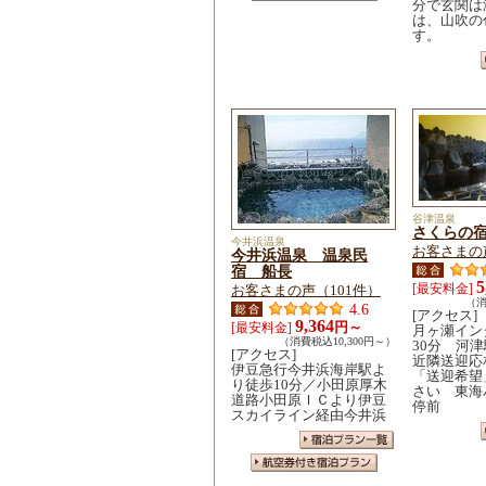
分で玄関は
は、山吹の
す。
谷津温泉
さくらの
今井浜温泉
お客さまの
今井浜温泉 温泉民
宿 船長
5
[最安料金]
お客さまの声（101件）
（消
4.6
[アクセス]
9,364
円～
[最安料金]
月ヶ瀬イン
（消費税込10,300円～）
30分 河
[アクセス]
近隣送迎応
伊豆急行今井浜海岸駅よ
「送迎希望
り徒歩10分／小田原厚木
さい 東海
道路小田原ＩＣより伊豆
停前
スカイライン経由今井浜