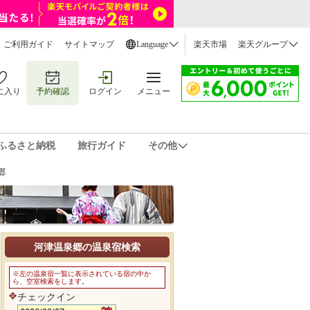
ご利用ガイド
サイトマップ
Language
楽天市場
楽天グループ
に入り
予約確認
ログイン
メニュー
ふるさと納税
旅行ガイド
その他
郷
河津温泉郷の温泉宿検索
※左の温泉宿一覧に表示されている宿の中か
ら、空室検索をします。
チェックイン