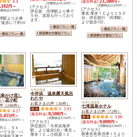
23,500
4.4
円～
[最安料金]
（消費税込36,500円～）
,182
（消費税込25,850円～）
円～
[アクセス]
[アクセス]
費税込9,000円～）
伊豆急 河津駅より車で
東名 厚木ＩＣより１５０
５分、送迎も行っており
分。伊豆急行「河津駅」
津駅よりお車
ます。
より徒歩3分。
／徒歩にて約16
今井浜温泉
今井浜 温泉露天風呂
源泉かけ流し
わたや
津・花小町
河津七滝温泉
お客さまの声（36件）
声（246件）
七滝温泉ホテル
3.93
4.27
お客さまの声（72件）
8,500
円～
[最安料金]
1,455
円～
3.88
（消費税込9,350円～）
税込12,600円～）
9,000
[アクセス]
円～
[最安料金]
伊豆急行「今井浜海岸
（消費税込9,900円～）
約１．５ｋ
[アクセス]
駅」より徒歩5分／東京→
ーで３分・バ
新東名長泉沼津ＩＣより
厚木ＩＣ→小田原ＩＣ
役場前下車で