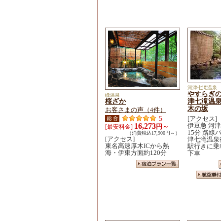
河津七滝温泉
やすらぎ
峰温泉
桜ざか
津七滝温
木の坂
お客さまの声（4件）
5
[アクセス]
16,273
伊豆急 河
円～
[最安料金]
15分 路線
（消費税込17,900円～）
[アクセス]
津七滝温泉
東名高速厚木ICから熱
駅行きに乗
海・伊東方面約120分
下車