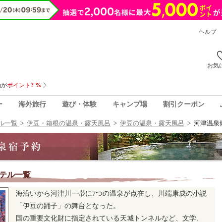
ヘルプ
お気
ー
海外旅行
遊び・体験
キャンプ場
割引クーポン
ル一覧
>
伊豆・箱根の温泉・露天風呂
>
伊豆の温泉・露天風呂
>
河津温泉
テル一覧
海沿いから河津川一帯に7つの温泉が点在し、川端康成の小説
「伊豆の踊子」の舞台となった。
国の重要文化財に指定されている天城トンネルなど、文学、