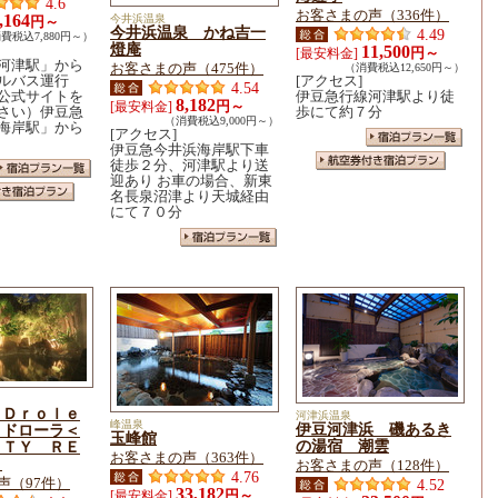
4.6
お客さまの声（336件）
,164
今井浜温泉
円～
今井浜温泉 かね吉一
4.49
費税込7,880円～）
燈庵
11,500
円～
[最安料金]
河津駅」から
お客さまの声（475件）
（消費税込12,650円～）
ルバス運行
[アクセス]
4.54
公式サイトを
伊豆急行線河津駅より徒
8,182
円～
[最安料金]
さい）伊豆急
歩にて約７分
（消費税込9,000円～）
海岸駅」から
[アクセス]
伊豆急今井浜海岸駅下車
徒歩２分、河津駅より送
迎あり お車の場合、新東
名長泉沼津より天城経由
にて７０分
 Ｄｒｏｌｅ
河津浜温泉
峰温泉
伊豆河津浜 磯あるき
・ドローラ＜
玉峰館
の湯宿 潮雲
ＲＴＹ ＲＥ
お客さまの声（363件）
＞
お客さまの声（128件）
4.76
声（97件）
4.52
33,182
円～
[最安料金]