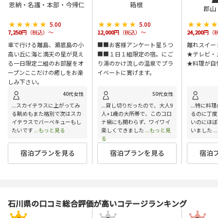
恩納・名護・本部・今帰仁
箱根
郡山
★★★★★
★★★★★
★★★★★
★★★★★
★★★
★★★
5.00
5.00
7,250
円（税込）～
12,000
円（税込）～
24,200
円（
車で行ける離島、瀬底島の小
■■お客様アンケート星５つ
離れスイー
高い丘に海と満天の星が見え
■■１日１組限定の宿。にご
★テレビ・
る一日限定二組のお部屋をオ
り湯のかけ流しの温泉でプラ
★料理が自
ープンここだけの癒しをお楽
イベートに寛げます。
しみ下さい。
40代女性
50代女性
...スカイテラスに上がってみ
...貸し切りだったので、大人9
...特に
る眺めもまた格別で次はスカ
人+1歳の大所帯で、このコロ
るのに丁度
イテラスでバーベキューもし
ナ禍にも関わらず、ワイワイ
いのにほぼ
たいです
...もっと見る
楽しくできました
...もっと見
いました
.
る
宿泊プランを見る
宿泊プランを見る
宿泊
石川県の口コミ総合評価が高いコテージランキング