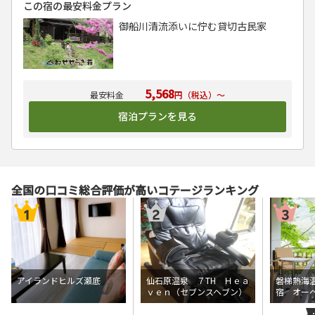
この宿の最安料金プラン
御船川清流添いに佇む貸切古民家
5,568
円（税込）～
宿泊プランを見る
全国の口コミ総合評価が高いコテージランキング
アイランドヒルズ瀬底
仙石原温泉 ７TH Ｈｅａ
磐梯熱海
ｖｅｎ（セブンスヘブン）
宿 オー