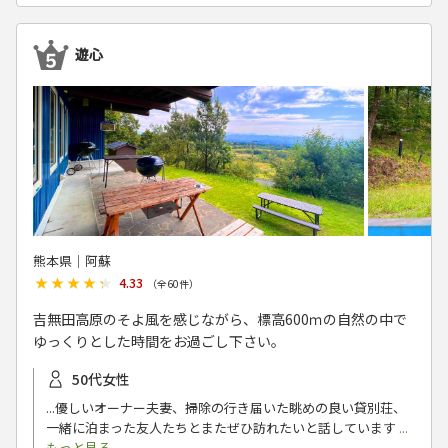
遊心
熊本県│阿蘇
★★★★★
★★★★★
4.33
（全
60
件）
吉無田高原のそよ風を感じながら、標高600ｍの自然の中で
ゆっくりとした時間をお過ごし下さい。
50代女性
...優しいオーナー夫妻、掃除の行き届いた眺めの良い貸別荘、
一緒に泊まった友人たちとまたぜひ訪れたいと話しています
...
もっと見る