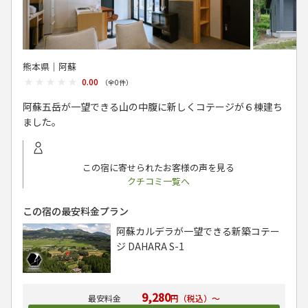
熊本県│阿蘇
★★★★★
★★★★★
0.00
（全
0
件）
阿蘇五岳が一望できる山の中腹に新しくコテージが６棟建ち
ました。
この宿に寄せられたお客様の声を見る
クチコミ一覧へ
この宿の最安料金プラン
阿蘇カルデラが一望できる新築コテー
ジ DAHARA S-1
9,280
円（税込）～