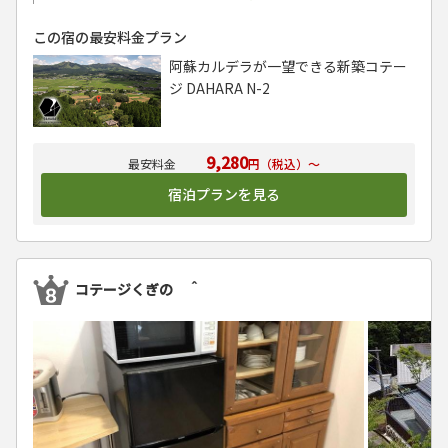
この宿の最安料金プラン
阿蘇カルデラが一望できる新築コテー
ジ DAHARA N-2
9,280
円（税込）～
宿泊プランを見る
コテージくぎの ＾