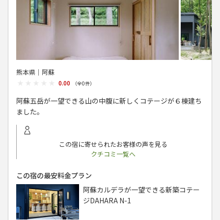
熊本県│阿蘇
★★★★★
★★★★★
0.00
（全
0
件）
阿蘇五岳が一望できる山の中腹に新しくコテージが６棟建ち
ました。
この宿に寄せられたお客様の声を見る
クチコミ一覧へ
この宿の最安料金プラン
阿蘇カルデラが一望できる新築コテー
ジDAHARA N-1