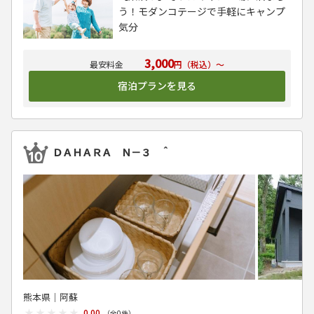
う！モダンコテージで手軽にキャンプ
気分
3,000
円（税込）～
宿泊プランを見る
ＤＡＨＡＲＡ Ｎ－３ ＾
熊本県│阿蘇
★★★★★
★★★★★
0.00
（全
0
件）