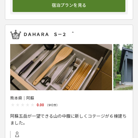
宿泊プランを見る
ＤＡＨＡＲＡ Ｓ－２ ＾
熊本県│阿蘇
★★★★★
★★★★★
0.00
（全
0
件）
阿蘇五岳が一望できる山の中腹に新しくコテージが６棟建ち
ました。