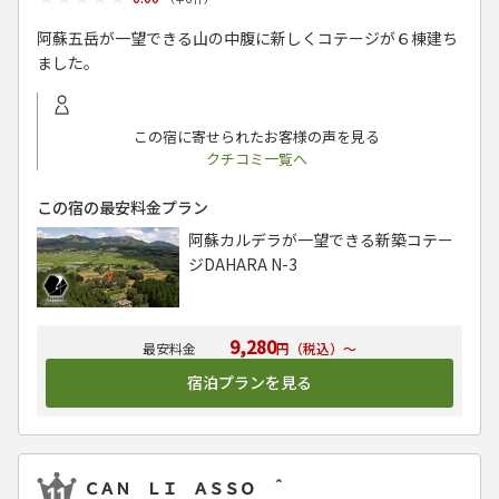
阿蘇五岳が一望できる山の中腹に新しくコテージが６棟建ち
ました。
この宿に寄せられたお客様の声を見る
クチコミ一覧へ
この宿の最安料金プラン
阿蘇カルデラが一望できる新築コテー
ジDAHARA N-3
9,280
円（税込）～
宿泊プランを見る
ＣＡＮ ＬＩ ＡＳＳＯ ＾