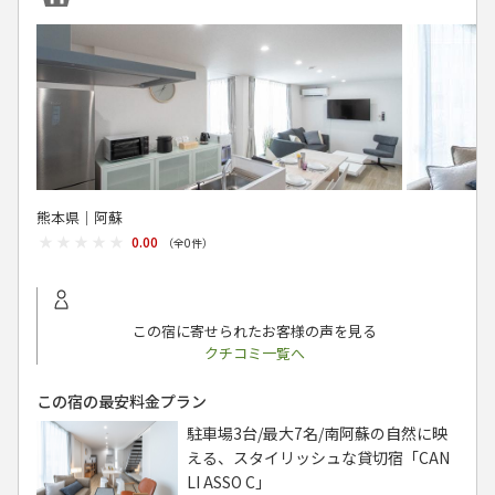
熊本県│阿蘇
★★★★★
★★★★★
0.00
（全
0
件）
この宿に寄せられたお客様の声を見る
クチコミ一覧へ
この宿の最安料金プラン
駐車場3台/最大7名/南阿蘇の自然に映
える、スタイリッシュな貸切宿「CAN
LI ASSO C」