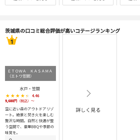
茨城県の口コミ総合評価が高いコテージランキング
ＥＴＯＷＡ ＫＡＳＡＭＡ
（エトワ笠間）
水戸・笠間
★★★★★
★★★★★
4.46
9,680
円（税込）～
空に近い森のアウトドアリゾ
詳しく見る
ート。絶景と焚き火を楽しむ
贅沢な時間。自然と快適が整
う空間で、豪華BBQや季節の
味覚を。