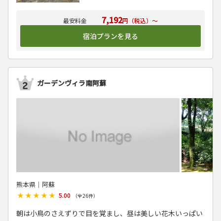
7,192
円（税込）～
宿泊プランを見る
ガーデンヴィラ南阿蘇
熊本県│阿蘇
★★★★★
★★★★★
5.00
（全
26
件）
朝は小鳥のさえずりで目を覚まし、昼は美しい花木いっぱい