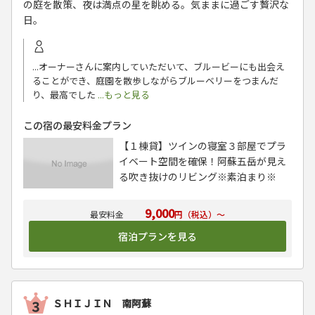
の庭を散策、夜は満点の星を眺める。気ままに過ごす贅沢な
日。
...オーナーさんに案内していただいて、ブルービーにも出会え
ることができ、庭園を散歩しながらブルーベリーをつまんだ
り、最高でした
...もっと見る
この宿の最安料金プラン
【１棟貸】ツインの寝室３部屋でプラ
イベート空間を確保！阿蘇五岳が見え
る吹き抜けのリビング※素泊まり※
9,000
円（税込）～
宿泊プランを見る
ＳＨＩＪＩＮ 南阿蘇