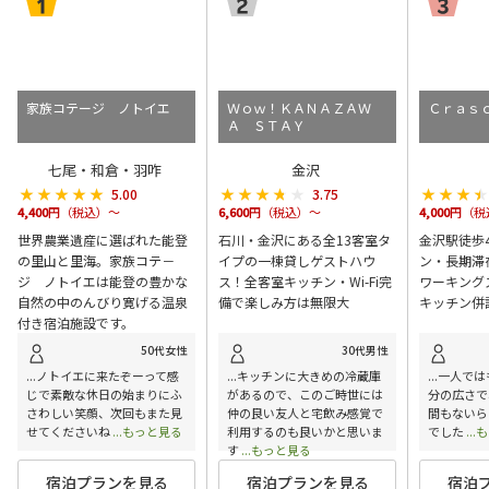
家族コテージ ノトイエ
Ｗｏｗ！ＫＡＮＡＺＡＷ
Ｃｒａｓ
Ａ ＳＴＡＹ
七尾・和倉・羽咋
金沢
★★★★★
★★★★★
★★★★★
★★★★★
★★★
★★★
5.00
3.75
4,400
円（税込）～
6,600
円（税込）～
4,000
円（税
世界農業遺産に選ばれた能登
石川・金沢にある全13客室タ
金沢駅徒歩
の里山と里海。家族コテ－
イプの一棟貸しゲストハウ
ン・長期滞
ジ ノトイエは能登の豊かな
ス！全客室キッチン・Wi-Fi完
ワーキング
自然の中のんびり寛げる温泉
備で楽しみ方は無限大
キッチン併
付き宿泊施設です。
50代女性
30代男性
...ノトイエに来たぞーって感
...キッチンに大きめの冷蔵庫
...一人で
じで素敵な休日の始まりにふ
があるので、このご時世には
分の広さで
さわしい笑顔、次回もまた見
仲の良い友人と宅飲み感覚で
間もないら
せてくださいね
...もっと見る
利用するのも良いかと思いま
でした
..
す
...もっと見る
宿泊プランを見る
宿泊プランを見る
宿泊