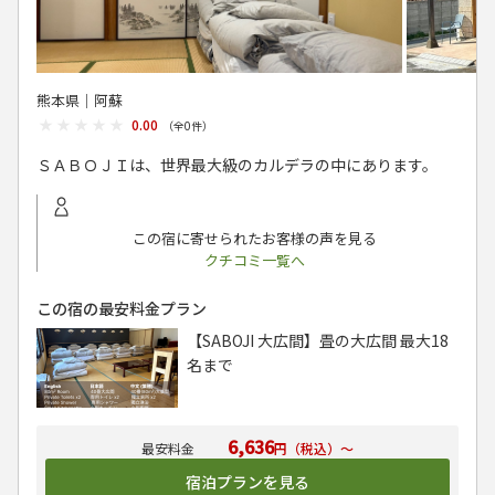
熊本県│阿蘇
★★★★★
★★★★★
0.00
（全
0
件）
ＳＡＢＯＪＩは、世界最大級のカルデラの中にあります。
この宿に寄せられたお客様の声を見る
クチコミ一覧へ
この宿の最安料金プラン
【SABOJI 大広間】畳の大広間 最大18
名まで
6,636
円（税込）～
宿泊プランを見る