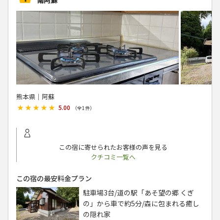
南阿蘇 ＾
熊本県│阿蘇
★★★★★
★★★★★
5.00
（全
1
件）
この宿に寄せられたお客様の声を見る
クチコミ一覧へ
この宿の最安料金プラン
駐車場3台/道の駅「あそ望の郷 くぎ
の」から車で約5分/森に包まれる癒し
の隠れ家