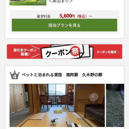
＜素泊まり＞
5,600
円（税込）～
宿泊プランを見る
ペットと泊まれる貸宿 南阿蘇 久木野の郷