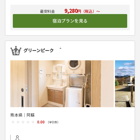
9,280
円（税込）～
宿泊プランを見る
グリーンピーク ＾
熊本県│阿蘇
★★★★★
★★★★★
0.00
（全
0
件）