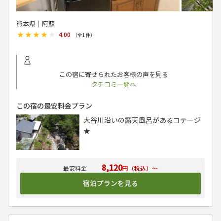
熊本県│阿蘇
★★★★★
★★★★★
4.00
（全
1
件）
この宿に寄せられたお客様の声を見る
クチコミ一覧へ
この宿の最安料金プラン
大谷川沿いの露天風呂があるコテージ
★
8,120
円（税込）～
宿泊プランを見る