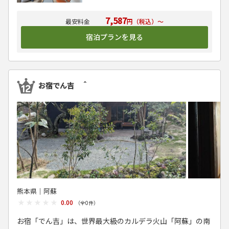
7,587
円（税込）～
宿泊プランを見る
お宿でん吉 ＾
熊本県│阿蘇
★★★★★
★★★★★
0.00
（全
0
件）
お宿「でん吉」は、世界最大級のカルデラ火山「阿蘇」の南