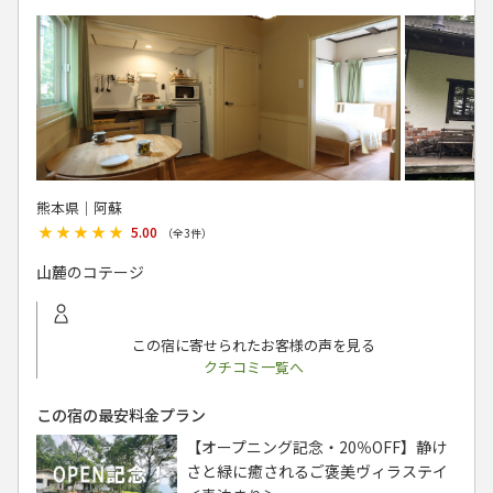
熊本県│阿蘇
★★★★★
★★★★★
5.00
（全
3
件）
山麓のコテージ
この宿に寄せられたお客様の声を見る
クチコミ一覧へ
この宿の最安料金プラン
【オープニング記念・20％OFF】静け
さと緑に癒されるご褒美ヴィラステイ