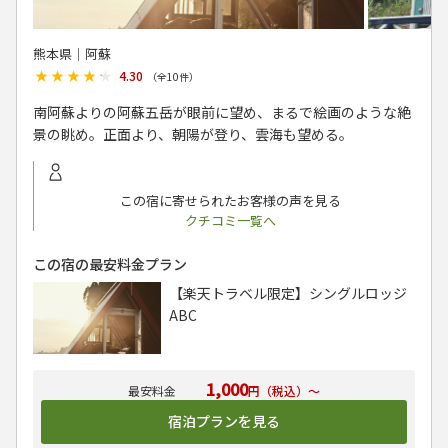
熊本県│阿蘇
★★★★★
★★★★★
4.30
（全
10
件）
南阿蘇よりの阿蘇五岳が眼前に望め、まるで絵画のような絶
景の眺め。正面より、朝陽が登り、雲海も望める。
この宿に寄せられたお客様の声を見る
クチコミ一覧へ
この宿の最安料金プラン
【楽天トラベル限定】シングルロッジ
ABC
1,000
円（税込）～
宿泊プランを見る