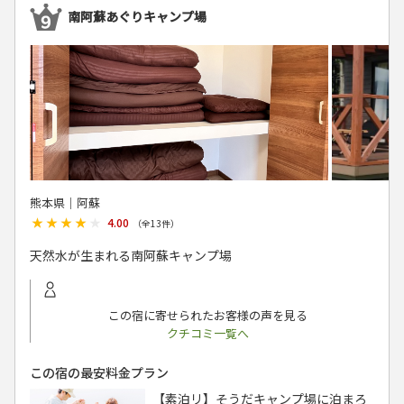
南阿蘇あぐりキャンプ場
熊本県│阿蘇
★★★★★
★★★★★
4.00
（全
13
件）
天然水が生まれる南阿蘇キャンプ場
この宿に寄せられたお客様の声を見る
クチコミ一覧へ
この宿の最安料金プラン
【素泊リ】そうだキャンプ場に泊まろ