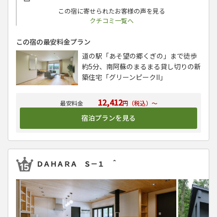
この宿に寄せられたお客様の声を見る
クチコミ一覧へ
この宿の最安料金プラン
道の駅「あそ望の郷くぎの」まで徒歩
約5分、南阿蘇のまるまる貸し切りの新
築住宅「グリーンピークII」
12,412
円（税込）～
宿泊プランを見る
ＤＡＨＡＲＡ Ｓ－１ ＾