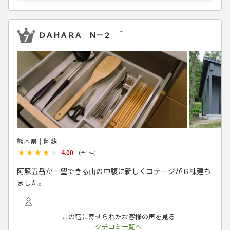
ＤＡＨＡＲＡ Ｎ－２ ＾
熊本県│阿蘇
★★★★★
★★★★★
4.00
（全
1
件）
阿蘇五岳が一望できる山の中腹に新しくコテージが６棟建ち
ました。
この宿に寄せられたお客様の声を見る
クチコミ一覧へ