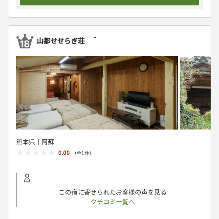
山都せせらぎ荘 ＾
熊本県│阿蘇
★★★★★
★★★★★
0.00
（全
1
件）
この宿に寄せられたお客様の声を見る
クチコミ一覧へ