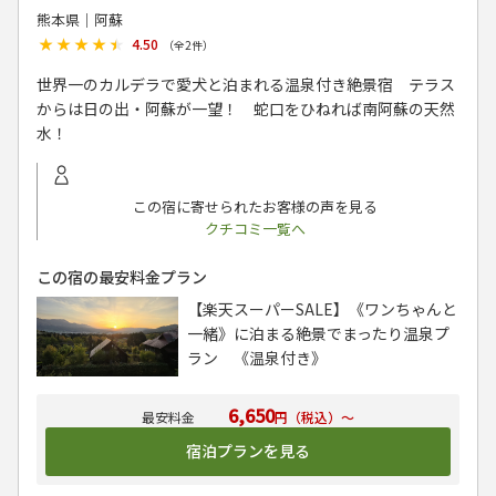
熊本県│阿蘇
★★★★★
★★★★★
4.50
（全
2
件）
世界一のカルデラで愛犬と泊まれる温泉付き絶景宿 テラス
からは日の出・阿蘇が一望！ 蛇口をひねれば南阿蘇の天然
水！
この宿に寄せられたお客様の声を見る
クチコミ一覧へ
この宿の最安料金プラン
【楽天スーパーSALE】《ワンちゃんと
一緒》に泊まる絶景でまったり温泉プ
ラン 《温泉付き》
6,650
円（税込）～
宿泊プランを見る