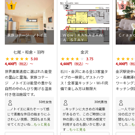
家族コテージ ノトイエ
Ｗｏｗ！ＫＡＮＡＺＡＷ
Ｃｒａｓ
Ａ ＳＴＡＹ
七尾・和倉・羽咋
金沢
★★★★★
★★★★★
★★★★★
★★★★★
★★★
★★★
5.00
3.75
4,400
円（税込）～
6,600
円（税込）～
4,000
円（税
世界農業遺産に選ばれた能登
石川・金沢にある全13客室タ
金沢駅徒歩
の里山と里海。家族コテ－
イプの一棟貸しゲストハウ
ン・長期滞
ジ ノトイエは能登の豊かな
ス！全客室キッチン・Wi-Fi完
ワーキング
自然の中のんびり寛げる温泉
備で楽しみ方は無限大
キッチン併
付き宿泊施設です。
50代女性
30代男性
...ノトイエに来たぞーって感
...キッチンに大きめの冷蔵庫
...一人で
じで素敵な休日の始まりにふ
があるので、このご時世には
分の広さで
さわしい笑顔、次回もまた見
仲の良い友人と宅飲み感覚で
間もないら
せてくださいね
...もっと見る
利用するのも良いかと思いま
でした
..
す
...もっと見る