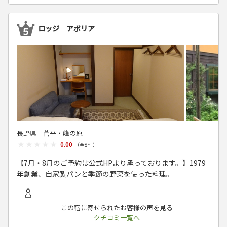
ロッジ アボリア
長野県│菅平・峰の原
★★★★★
★★★★★
0.00
（全
8
件）
【7月・8月のご予約は公式HPより承っております。】1979
年創業、自家製パンと季節の野菜を使った料理。
この宿に寄せられたお客様の声を見る
クチコミ一覧へ