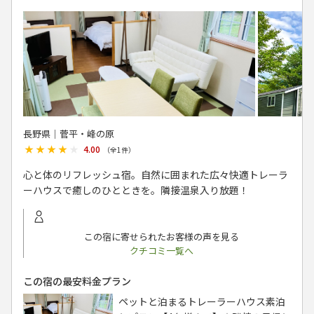
長野県│菅平・峰の原
★★★★★
★★★★★
4.00
（全
1
件）
心と体のリフレッシュ宿。自然に囲まれた広々快適トレーラ
ーハウスで癒しのひとときを。隣接温泉入り放題！
この宿に寄せられたお客様の声を見る
クチコミ一覧へ
この宿の最安料金プラン
ペットと泊まるトレーラーハウス素泊