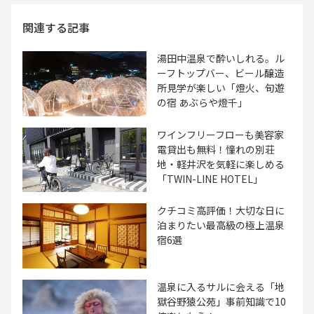
関連する記事
湯田中温泉で酔いしれる。ル
ーフトップバー、ビール醸造
所見学が楽しい「燈火、旬遊
の宿 あぶらや燈千」
ワインフリーフローも美容家
電貸出も無料！憧れの別荘
地・軽井沢を気軽に楽しめる
「TWIN-LINE HOTEL」
クチコミ高評価！大切な日に
泊まりたい最高級の極上温泉
宿6選
温泉に入るサルに会える「地
獄谷野猿公苑」事前知識で10