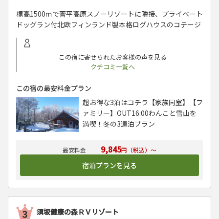
標高1500ｍで菅平高原スノーリゾートに隣接、プライベート
ドッグラン付北欧フィンランド製本格ログハウスのコテージ
この宿に寄せられたお客様の声を見る
クチコミ一覧へ
この宿の最安料金プラン
超お得な3泊はコチラ【家族同室】【フ
ァミリー】OUT16:00わんこと雪山を
満喫！冬の3連泊プラン
9,845
円（税込）～
宿泊プランを見る
須坂健康の森ＲＶリゾート