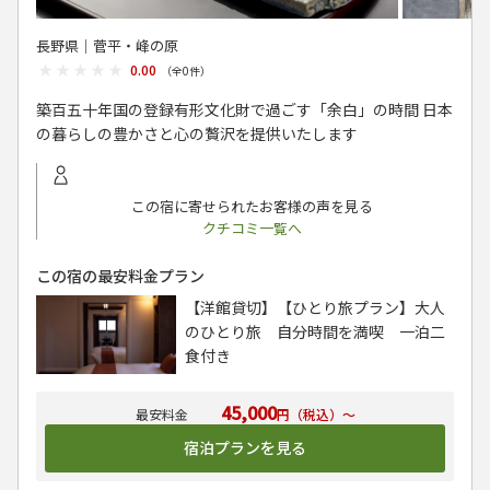
長野県│菅平・峰の原
★★★★★
★★★★★
0.00
（全
0
件）
築百五十年国の登録有形文化財で過ごす「余白」の時間 日本
の暮らしの豊かさと心の贅沢を提供いたします
この宿に寄せられたお客様の声を見る
クチコミ一覧へ
この宿の最安料金プラン
【洋館貸切】【ひとり旅プラン】大人
のひとり旅 自分時間を満喫 一泊二
食付き
45,000
円（税込）～
宿泊プランを見る