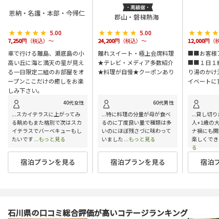
恩納・名護・本部・今帰仁
郡山・磐梯熱海
★★★★★
★★★★★
★★★★★
★★★★★
★★★
★★★
5.00
5.00
7,250
円（税込）～
24,200
円（税込）～
12,000
円（
車で行ける離島、瀬底島の小
離れスイート・極上会席料理
■■お客様
高い丘に海と満天の星が見え
★テレビ・メディア多数紹介
■■１日１
る一日限定二組のお部屋をオ
★料理が自慢★クーポンあり
り湯のかけ
ープンここだけの癒しをお楽
イベートに
しみ下さい。
40代女性
60代男性
...スカイテラスに上がってみ
...特に料理の分量が母が食べ
...貸し切
る眺めもまた格別で次はスカ
るのに丁度良い量で種類は多
人+1歳の
イテラスでバーベキューもし
いのにほぼ残さづに味わって
ナ禍にも関
たいです
...もっと見る
いました
...もっと見る
楽しくでき
る
宿泊プランを見る
宿泊プランを見る
宿泊
石川県の口コミ総合評価が高いコテージランキング