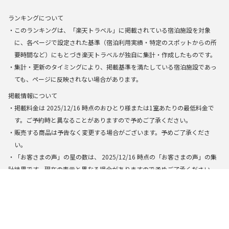
ランキングについて
・このランキングは、「楽天トラベル」に掲載されている宿泊施設を対象
に、各ページで設定された基準（宿泊利用実績・特定のスポットからの所
要時間など）にもとづき楽天トラベルが独自に集計・作成したものです。
・集計・更新のタイミングにより、掲載基準を満たしている宿泊施設であっ
ても、ページに反映されない場合があります。
掲載情報について
・掲載料金は
2025/12/16
時点のおひとり様または1室あたりの最低料金で
す。ご予約時と異なることがありますので予めご了承ください。
・販売する商品は予告なく変更する場合がございます。予めご了承くださ
い。
・「お客さまの声」の星の数は、
2025/12/16
時点の「お客さまの声」の集
計結果です。現在の表示と異なる場合がありますので予めご了承ください。
・一部のページでは、「楽天トラベル」に掲載されている宿泊施設から、AI
によって検索・生成された結果を基に表示しています。できる限り正確な
情報を提供するように努めておりますが、万全の正確性を保証するもので
はありません。実際にお申し込みの際は掲載の施設情報やプラン内容を必