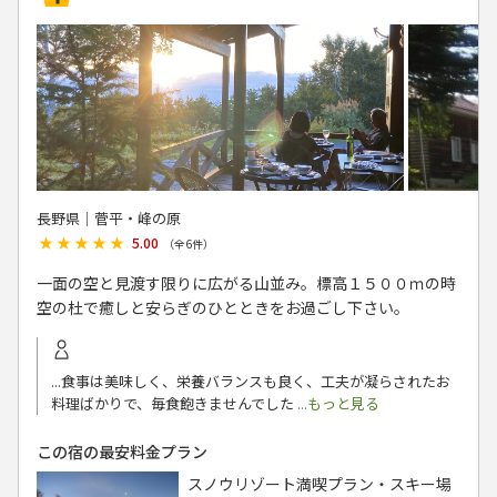
長野県│菅平・峰の原
★★★★★
★★★★★
5.00
（全
6
件）
一面の空と見渡す限りに広がる山並み。標高１５００ｍの時
空の杜で癒しと安らぎのひとときをお過ごし下さい。
...食事は美味しく、栄養バランスも良く、工夫が凝らされたお
料理ばかりで、毎食飽きませんでした
...もっと見る
この宿の最安料金プラン
スノウリゾート満喫プラン・スキー場