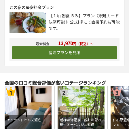
この宿の最安料金プラン
【１泊 朝食 のみ】プラン《現地カード
決済可能 》公式HPにて直接予約も可能
です。
13,970
円（税込）～
宿泊プランを見る
全国の口コミ総合評価が高いコテージランキング
アイランドヒルズ瀬底
磐梯熱海温泉 離れの隠れ
仙石原温
宿 オーベルジュ鈴鐘
ｖｅｎ（