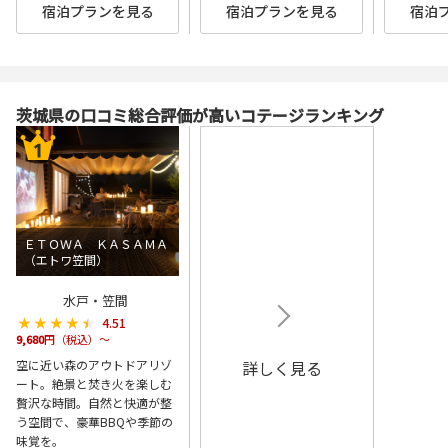
宿泊プランを見る
宿泊プランを見る
宿泊
茨城県の口コミ総合評価が高いコテージランキング
ＥＴＯＷＡ ＫＡＳＡＭＡ
（エトワ笠間）
水戸・笠間
★★★★★
★★★★★
4.51
9,680
円（税込）～
空に近い森のアウトドアリゾ
詳しく見る
ート。絶景と焚き火を楽しむ
贅沢な時間。自然と快適が整
う空間で、豪華BBQや季節の
味覚を。