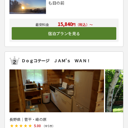
も目の前
15,840
円（税込）～
宿泊プランを見る
Ｄｏｇコテージ ＪＡＭ’ｓ ＷＡＮ！
長野県│菅平・峰の原
★★★★★
★★★★★
5.00
（全
5
件）