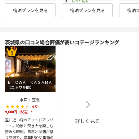
す
...もっと見る
宿泊プランを見る
宿泊プランを見る
宿泊
茨城県の口コミ総合評価が高いコテージランキング
ＥＴＯＷＡ ＫＡＳＡＭＡ
（エトワ笠間）
水戸・笠間
★★★★★
★★★★★
4.51
9,680
円（税込）～
空に近い森のアウトドアリゾ
詳しく見る
ート。絶景と焚き火を楽しむ
贅沢な時間。自然と快適が整
う空間で、豪華BBQや季節の