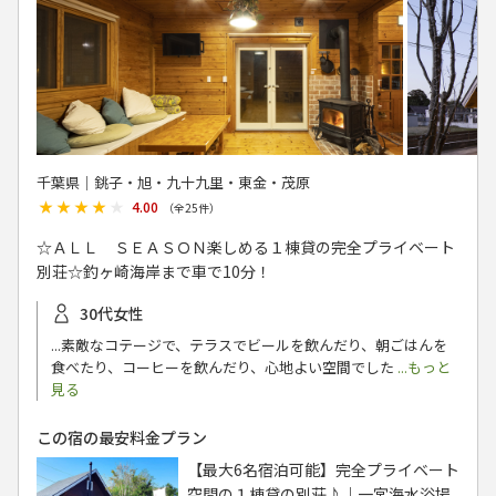
千葉県│銚子・旭・九十九里・東金・茂原
★★★★★
★★★★★
4.00
（全
25
件）
☆ＡＬＬ ＳＥＡＳＯＮ楽しめる１棟貸の完全プライベート
別荘☆釣ヶ崎海岸まで車で10分！
30代女性
...素敵なコテージで、テラスでビールを飲んだり、朝ごはんを
食べたり、コーヒーを飲んだり、心地よい空間でした
...もっと
見る
この宿の最安料金プラン
【最大6名宿泊可能】完全プライベート
空間の１棟貸の別荘♪｜一宮海水浴場