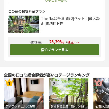
クチコミ一覧へ
この宿の最安料金プラン
The No.10千葉|BBQ|ペット可|最大25
名|長柄町上野
23,293
円（税込）～
宿泊プランを見る
全国の口コミ総合評価が高いコテージランキング
アイランドヒルズ瀬底
磐梯熱海温泉 離れの隠れ
仙石原温