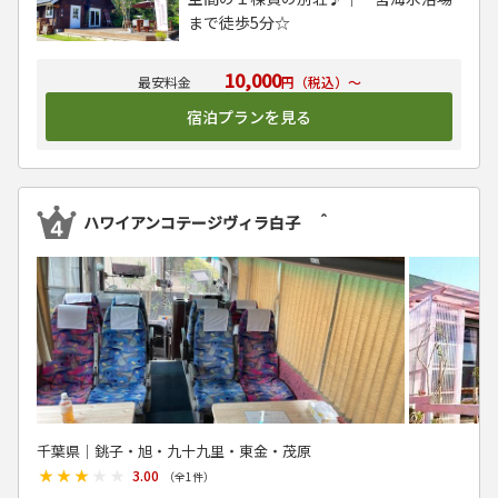
まで徒歩5分☆
10,000
円（税込）～
宿泊プランを見る
ハワイアンコテージヴィラ白子 ＾
千葉県│銚子・旭・九十九里・東金・茂原
★★★★★
★★★★★
3.00
（全
1
件）