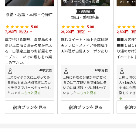
宿 オーベルジュ鈴鐘
ｖｅｎ（
恩納・名護・本部・今帰仁
郡山・磐梯熱海
★★★★★
★★★★★
★★★★★
★★★★★
★★★
★★★
5.00
5.00
7,250
円（税込）～
24,200
円（税込）～
2,500
円（税
車で行ける離島、瀬底島の小
離れスイート・極上会席料理
■■お客様
高い丘に海と満天の星が見え
★テレビ・メディア多数紹介
■■１日１
る一日限定二組のお部屋をオ
★料理が自慢★クーポンあり
り湯のかけ
ープンここだけの癒しをお楽
イベートに
しみ下さい。
40代女性
60代男性
...スカイテラスに上がってみ
...特に料理の分量が母が食べ
...貸し切
る眺めもまた格別で次はスカ
るのに丁度良い量で種類は多
人+1歳の
イテラスでバーベキューもし
いのにほぼ残さづに味わって
ナ禍にも関
たいです
...もっと見る
いました
...もっと見る
楽しくでき
る
宿泊プランを見る
宿泊プランを見る
宿泊