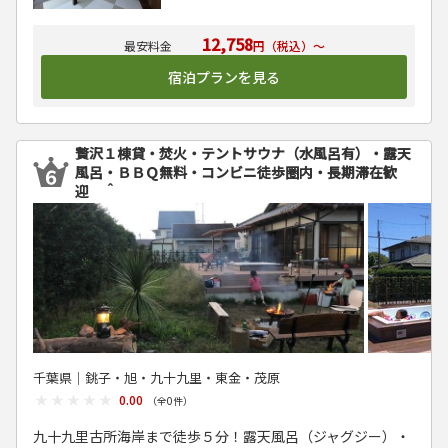
12,758
円（税込）～
宿泊プランを見る
贅沢１棟貸・焚火・テントサウナ（水風呂有）・露天
風呂・ＢＢＱ無料・コンビニ徒歩圏内・長期滞在歓
迎 ＾
千葉県│銚子・旭・九十九里・東金・茂原
★★★★★
★★★★★
0.00
（全
0
件）
九十九里古所海岸まで徒歩５分！露天風呂（ジャグジー）・