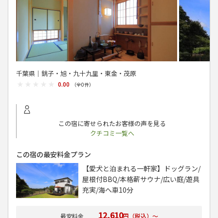
千葉県│銚子・旭・九十九里・東金・茂原
★★★★★
★★★★★
0.00
（全
0
件）
この宿に寄せられたお客様の声を見る
クチコミ一覧へ
この宿の最安料金プラン
【愛犬と泊まれる一軒家】ドッグラン/
屋根付BBQ/本格薪サウナ/広い庭/遊具
充実/海へ車10分
12,610
円（税込）～