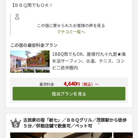
【ＢＢＱ雨でもＯＫ！
この宿に寄せられたお客様の声を見る
クチコミ一覧へ
この宿の最安料金プラン
1BBQ雨でもOK、屋根付九十九里★海
水浴サーフィン、♨️温、テニス、コン
ビ二徒歩圏内
4,640
円（税込）～
宿泊プランを見る
古民家の宿「紋七」／ＢＢＱグリル／茂原駅から徒歩
５分／併設店舗で飲食可／ペット可 ＾