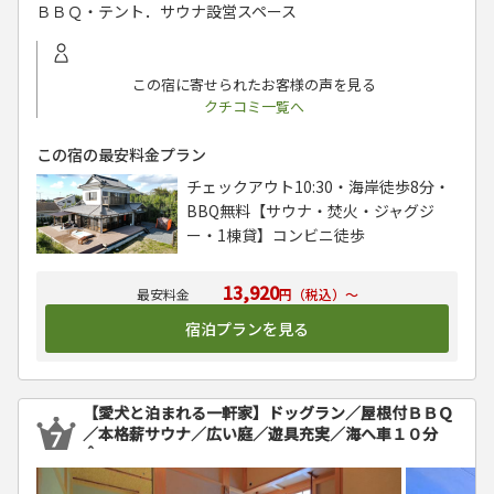
ＢＢＱ・テント．サウナ設営スペース
この宿に寄せられたお客様の声を見る
クチコミ一覧へ
この宿の最安料金プラン
チェックアウト10:30・海岸徒歩8分・
BBQ無料【サウナ・焚火・ジャグジ
ー・1棟貸】コンビニ徒歩
13,920
円（税込）～
宿泊プランを見る
【愛犬と泊まれる一軒家】ドッグラン／屋根付ＢＢＱ
／本格薪サウナ／広い庭／遊具充実／海へ車１０分
＾