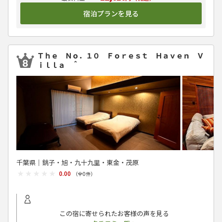
宿泊プランを見る
Ｔｈｅ Ｎｏ．１０ Ｆｏｒｅｓｔ Ｈａｖｅｎ Ｖ
ｉｌｌａ ＾
千葉県│銚子・旭・九十九里・東金・茂原
★★★★★
★★★★★
0.00
（全
0
件）
この宿に寄せられたお客様の声を見る