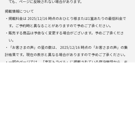
ても、ページに反映されない場合があります。
掲載情報について
・掲載料金は
2025/12/16
時点のおひとり様または1室あたりの最低料金で
す。ご予約時と異なることがありますので予めご了承ください。
・販売する商品は予告なく変更する場合がございます。予めご了承くださ
い。
・「お客さまの声」の星の数は、
2025/12/16
時点の「お客さまの声」の集
計結果です。現在の表示と異なる場合がありますので予めご了承ください。
・一部のページでは、「楽天トラベル」に掲載されている宿泊施設から、AI
によって検索・生成された結果を基に表示しています。できる限り正確な
情報を提供するように努めておりますが、万全の正確性を保証するもので
はありません。実際にお申し込みの際は掲載の施設情報やプラン内容を必
ずご確認の上、お申し込み下さい。
楽天トラベルトップ
>
全国
>
千葉県
>
茂原の口コミ総合評価が高いコテ