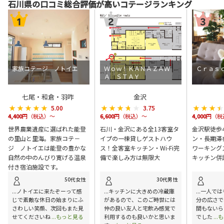
石川県の口コミ総合評価が高いコテージランキング
家族コテージ ノトイエ
Ｗｏｗ！ＫＡＮＡＺＡＷ
Ｃｒａｓ
Ａ ＳＴＡＹ
七尾・和倉・羽咋
金沢
★★★★★
★★★★★
★★★★★
★★★★★
★★★
★★★
5.00
3.75
4,400
円（税込）～
6,600
円（税込）～
4,000
円（税
世界農業遺産に選ばれた能登
石川・金沢にある全13客室タ
金沢駅徒歩
の里山と里海。家族コテ－
イプの一棟貸しゲストハウ
ン・長期滞
ジ ノトイエは能登の豊かな
ス！全客室キッチン・Wi-Fi完
ワーキング
自然の中のんびり寛げる温泉
備で楽しみ方は無限大
キッチン併
付き宿泊施設です。
50代女性
30代男性
...ノトイエに来たぞーって感
...キッチンに大きめの冷蔵庫
...一人で
じで素敵な休日の始まりにふ
があるので、このご時世には
分の広さで
さわしい笑顔、次回もまた見
仲の良い友人と宅飲み感覚で
間もないら
せてくださいね
...もっと見る
利用するのも良いかと思いま
でした
..