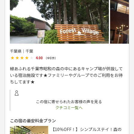
千葉県│千葉
★★★★★
★★★★★
4.00
（全
8
件）
緑あふれる千葉市昭和の森の中にあるキャンプ場が併設して
いる宿泊施設です★ファミリーやグループでのご利用をお待
ちしてます★
この宿に寄せられたお客様の声を見る
クチコミ一覧へ
この宿の最安料金プラン
【10％OFF！】シンプルステイ！森の