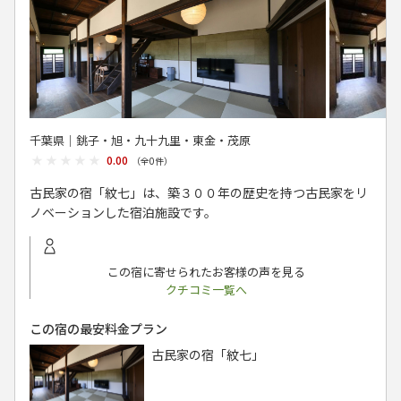
千葉県│銚子・旭・九十九里・東金・茂原
★★★★★
★★★★★
0.00
（全
0
件）
古民家の宿「紋七」は、築３００年の歴史を持つ古民家をリ
ノベーションした宿泊施設です。
この宿に寄せられたお客様の声を見る
クチコミ一覧へ
この宿の最安料金プラン
古民家の宿「紋七」