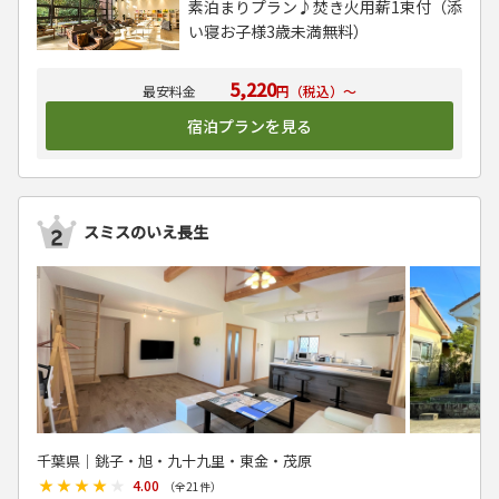
素泊まりプラン♪焚き火用薪1束付（添
い寝お子様3歳未満無料）
5,220
円（税込）～
宿泊プランを見る
スミスのいえ長生
千葉県│銚子・旭・九十九里・東金・茂原
★★★★★
★★★★★
4.00
（全
21
件）