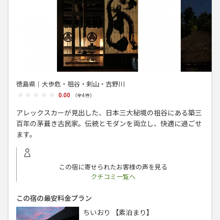
徳島県│大歩危・祖谷・剣山・吉野川
★★★★★
★★★★★
0.00
（全
4
件）
アレックスカーが見出した、日本三大秘境の祖谷にある築三
百年の茅葺き古民家。伝統とモダンを両立し、快適に過ごせ
ます。
この宿に寄せられたお客様の声を見る
クチコミ一覧へ
この宿の最安料金プラン
ちいおり 【素泊まり】