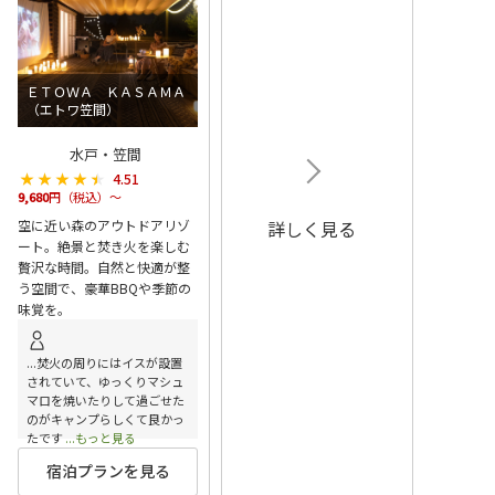
ＥＴＯＷＡ ＫＡＳＡＭＡ
（エトワ笠間）
水戸・笠間
★★★★★
★★★★★
4.51
9,680
円（税込）～
空に近い森のアウトドアリゾ
詳しく見る
ート。絶景と焚き火を楽しむ
贅沢な時間。自然と快適が整
う空間で、豪華BBQや季節の
味覚を。
...焚火の周りにはイスが設置
されていて、ゆっくりマシュ
マロを焼いたりして過ごせた
のがキャンプらしくて良かっ
たです
...もっと見る
宿泊プランを見る