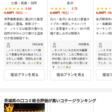
七尾・和倉・羽咋
金沢
★★★★★
★★★★★
★★★★★
★★★★★
★★★
★★★
5.00
3.75
4,400
円（税込）～
6,600
円（税込）～
4,000
円（税
世界農業遺産に選ばれた能登
石川・金沢にある全13客室タ
金沢駅徒歩
の里山と里海。家族コテ－
イプの一棟貸しゲストハウ
ン・長期滞
ジ ノトイエは能登の豊かな
ス！全客室キッチン・Wi-Fi完
ワーキング
自然の中のんびり寛げる温泉
備で楽しみ方は無限大
キッチン併
付き宿泊施設です。
50代女性
30代男性
...ノトイエに来たぞーって感
...キッチンに大きめの冷蔵庫
...一人で
じで素敵な休日の始まりにふ
があるので、このご時世には
分の広さで
さわしい笑顔、次回もまた見
仲の良い友人と宅飲み感覚で
間もないら
せてくださいね
...もっと見る
利用するのも良いかと思いま
でした
..
す
...もっと見る
宿泊プランを見る
宿泊プランを見る
宿泊
茨城県の口コミ総合評価が高いコテージランキング