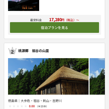
17,280
円（税込）～
宿泊プランを見る
桃源郷 祖谷の山里
徳島県│大歩危・祖谷・剣山・吉野川
★★★★★
★★★★★
0.00
（全
20
件）