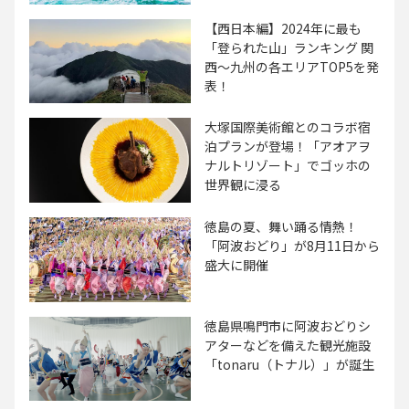
【西日本編】2024年に最も
「登られた山」ランキング 関
西～九州の各エリアTOP5を発
表！
大塚国際美術館とのコラボ宿
泊プランが登場！「アオアヲ
ナルトリゾート」でゴッホの
世界観に浸る
徳島の夏、舞い踊る情熱！
「阿波おどり」が8月11日から
盛大に開催
徳島県鳴門市に阿波おどりシ
アターなどを備えた観光施設
「tonaru（トナル）」が誕生