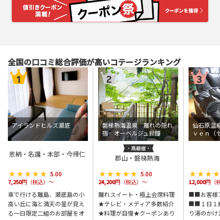
全国の口コミ総合評価が高いコテージランキング
アイランドヒルズ瀬底
磐梯熱海温泉 離れの隠れ
仙石原温
宿 オーベルジュ鈴鐘
ｖｅｎ（
恩納・名護・本部・今帰仁
郡山・磐梯熱海
★★★★★
★★★★★
★★★★★
★★★★★
★★★
★★★
5.00
5.00
7,250
円（税込）～
24,200
円（税込）～
12,000
円（
車で行ける離島、瀬底島の小
離れスイート・極上会席料理
■■お客様
高い丘に海と満天の星が見え
★テレビ・メディア多数紹介
■■１日１
る一日限定二組のお部屋をオ
★料理が自慢★クーポンあり
り湯のかけ