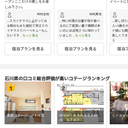
ープンここだけの癒しをお楽
イベートに
しみ下さい。
40代女性
60代男性
...スカイテラスに上がってみ
...特に料理の分量が母が食べ
...貸し切
る眺めもまた格別で次はスカ
るのに丁度良い量で種類は多
人+1歳の
イテラスでバーベキューもし
いのにほぼ残さづに味わって
ナ禍にも関
たいです
...もっと見る
いました
...もっと見る
楽しくでき
る
宿泊プランを見る
宿泊プランを見る
宿泊
石川県の口コミ総合評価が高いコテージランキング
家族コテージ ノトイエ
Ｗｏｗ！ＫＡＮＡＺＡＷ
Ｃｒａｓ
Ａ ＳＴＡＹ