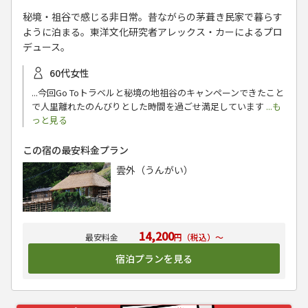
秘境・祖谷で感じる非日常。昔ながらの茅葺き民家で暮らす
ように泊まる。東洋文化研究者アレックス・カーによるプロ
デュース。
60代女性
...今回Go Toトラベルと秘境の地祖谷のキャンペーンできたこと
で人里離れたのんびりとした時間を過ごせ満足しています
...も
っと見る
この宿の最安料金プラン
雲外（うんがい）
14,200
円（税込）～
宿泊プランを見る