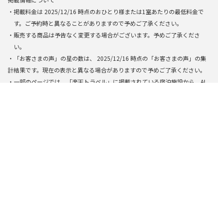
・掲載料金は
2025/12/16
時点のおひとり様または1室あたりの最低料金で
す。ご予約時と異なることがありますので予めご了承ください。
・販売する商品は予告なく変更する場合がございます。予めご了承くださ
い。
・「お客さまの声」の星の数は、
2025/12/16
時点の「お客さまの声」の集
計結果です。現在の表示と異なる場合がありますので予めご了承ください。
・一部のページでは、「楽天トラベル」に掲載されている宿泊施設から、AI
によって検索・生成された結果を基に表示しています。できる限り正確な
情報を提供するように努めておりますが、万全の正確性を保証するもので
はありません。実際にお申し込みの際は掲載の施設情報やプラン内容を必
ずご確認の上、お申し込み下さい。
楽天トラベルトップ
>
全国
>
徳島県
>
祖谷の口コミ総合評価が高いコテ