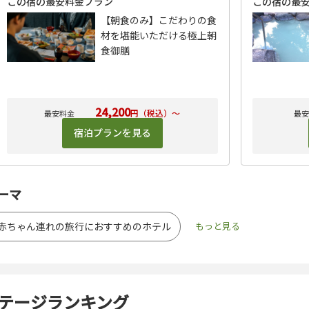
この宿の最安料金プラン
この宿の最
【朝食のみ】こだわりの食
材を堪能いただける極上朝
食御膳
24,200
円（税込）～
宿泊プランを見る
ーマ
と赤ちゃん連れの旅行におすすめのホテル
テージランキング