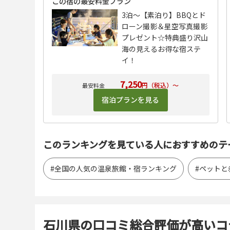
この宿の最安料金プラン
3泊〜【素泊り】BBQとド
ローン撮影＆星空写真撮影
プレゼント☆特典盛り沢山
海の見えるお得な宿ステ
イ！
7,250
円（税込）～
宿泊プランを見る
このランキングを見ている人におすすめのテ
#全国の人気の温泉旅館・宿ランキング
#ペット
石川県の口コミ総合評価が高いコ