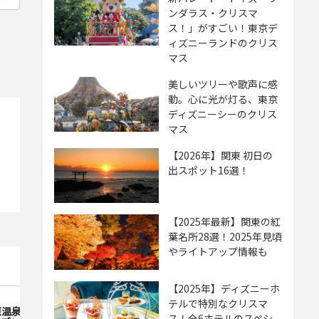
ンダラス・クリスマ
ス！」がすごい！東京デ
ィズニーランドのクリス
マス
美しいツリーや歌声に感
動。心に光が灯る、東京
ディズニーシーのクリス
マス
【2026年】関東 初日の
出スポット16選！
【2025年最新】関東の紅
葉名所28選！2025年見頃
やライトアップ情報も
【2025年】ディズニーホ
テルで特別なクリスマ
原温泉 ７TH Ｈｅａｖｅｎ（セブ
コテージ・パラディ
ス！全6ホテルのスペシ