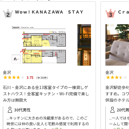
Ｗｏｗ！ＫＡＮＡＺＡＷＡ ＳＴＡＹ
Ｃｒ
金沢
金沢
★★★★★
★★★★★
★★★★★
★★★★★
3.75
（全
36
件）
石川・金沢にある全13客室タイプの一棟貸しゲ
金沢駅徒歩
ストハウス！全客室キッチン・Wi-Fi完備で楽し
すすめ。コ
み方は無限大
併設のホテ
30代男性
20代
...キッチンに大きめの冷蔵庫があるので、このご
...一人
時世には仲の良い友人と宅飲み感覚で利用するの
ームして間