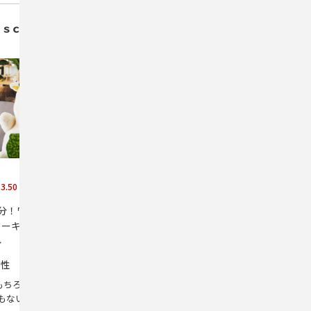
ａｓｃｏ 旅音
3.50
（全
36
件）
4分！ワーケーション・長期滞在にお
ワーキングスペース＆シェアキッチン
ル
詳しく
男性
ではもちろん4人でも充分の広さで、リフォ
もないらしくとてもキレイでした
...も