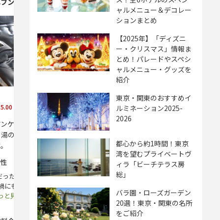
ヘブン）
ャルメニュー＆デコレー
ションまとめ
【2025年】「ディズニ
ー・クリスマス」情報ま
とめ！パレードやスペシ
ャルメニュー・グッズを
紹介
東京・関東のおすすめイ
恩納・名護・本部・今帰仁
★★★★★
★★★★★
5.00
4.91
ルミネーション2025-
（全
152
件）
（全
295
件）
2026
アンケート星５つ■■１日１組限定
一日二組限定。。どのお部
り湯のかけ流しの温泉でプライベー
す！！
都心から約1時間！東京
す。
湾を望むプライベートヴ
女性
ィラ「ビーチテラス房
総」
りだったので、大人9人+1歳の大所帯で、
...リビングで寛ぐことも
禍にも関わらず、ワイワイ楽しくでき
に出てサッカーやバドミン
バラ園・ローズガーデン
.もっと見る
た
...もっと見る
20選！東京・関東の名所
をご紹介