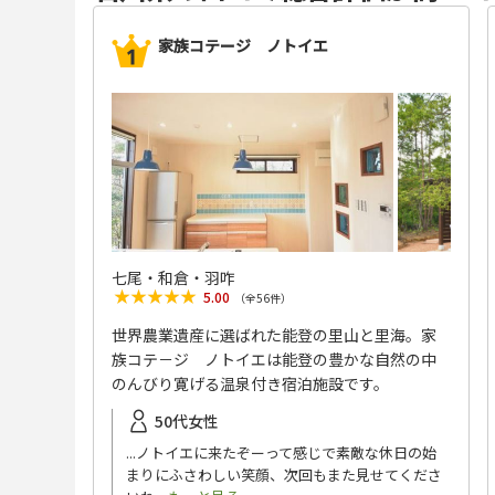
家族コテージ ノトイエ
七尾・和倉・羽咋
★★★★★
★★★★★
5.00
（全
56
件）
世界農業遺産に選ばれた能登の里山と里海。家
族コテ－ジ ノトイエは能登の豊かな自然の中
のんびり寛げる温泉付き宿泊施設です。
50代女性
...ノトイエに来たぞーって感じで素敵な休日の始
まりにふさわしい笑顔、次回もまた見せてくださ