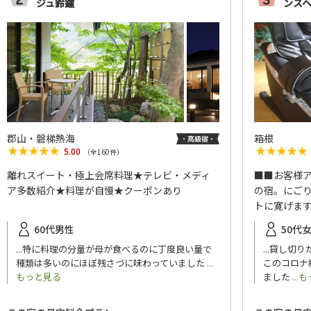
ジュ鈴鐘
ンス
郡山・磐梯熱海
箱根
★★★★★
★★★★★
★★★★★
★★★★★
5.00
（全
160
件）
離れスイート・極上会席料理★テレビ・メディ
■■お客様
ア多数紹介★料理が自慢★クーポンあり
の宿。にご
トに寛げま
60代男性
50代
...特に料理の分量が母が食べるのに丁度良い量で
...貸し切
種類は多いのにほぼ残さづに味わっていました
...
このコロナ
もっと見る
ました
..