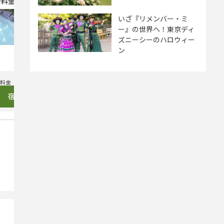
安料金プラン
この宿の最安料金プラン
【訳アリ特価】でも１棟貸
【4
いざ『リメンバー・ミ
し切り！＆連泊も可能！お
食キ
ー』の世界へ！東京ディ
手軽に素泊まりプラン♪
ズニーシーのハロウィー
ン
2,500
3,90
円（税込）～
宿泊プランを見る
宿泊プラン