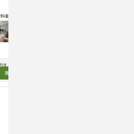
安料金プラン
【基本プラン】金沢駅徒歩
5分♪最大2名(ダブルベッ
ド1台）・Crasco旅音207
号室
4,000
円（税込）～
宿泊プランを見る