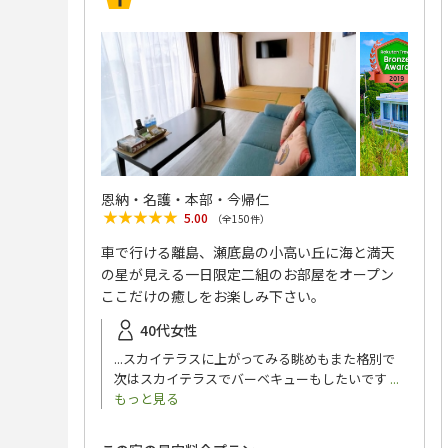
恩納・名護・本部・今帰仁
★★★★★
★★★★★
5.00
（全
150
件）
車で行ける離島、瀬底島の小高い丘に海と満天
の星が見える一日限定二組のお部屋をオープン
ここだけの癒しをお楽しみ下さい。
40代女性
...スカイテラスに上がってみる眺めもまた格別で
次はスカイテラスでバーベキューもしたいです
...
もっと見る