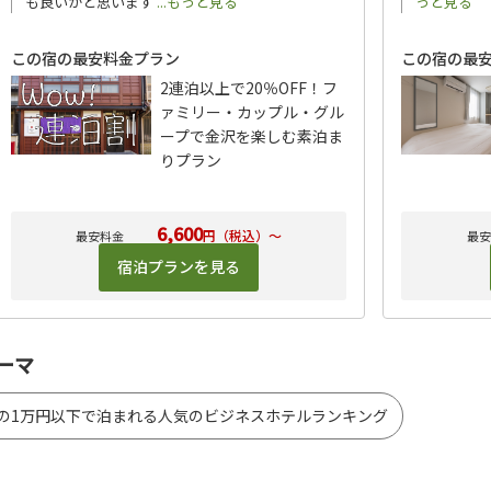
も良いかと思います
...もっと見る
っと見る
この宿の最安料金プラン
この宿の最
2連泊以上で20％OFF！フ
ァミリー・カップル・グル
ープで金沢を楽しむ素泊ま
りプラン
6,600
円（税込）～
宿泊プランを見る
ーマ
県の1万円以下で泊まれる人気のビジネスホテルランキング