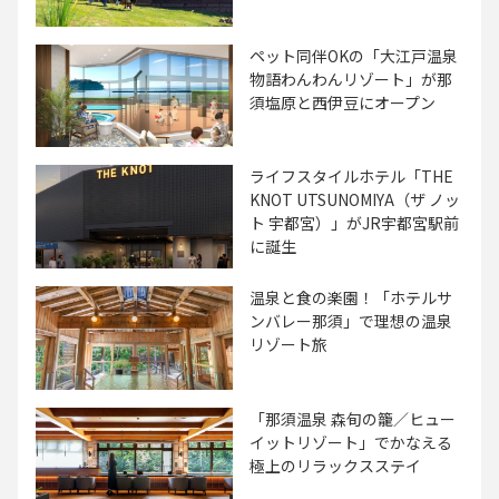
ペット同伴OKの「大江戸温泉
物語わんわんリゾート」が那
須塩原と西伊豆にオープン
ライフスタイルホテル「THE
KNOT UTSUNOMIYA（ザ ノッ
ト 宇都宮）」がJR宇都宮駅前
に誕生
温泉と食の楽園！「ホテルサ
ンバレー那須」で理想の温泉
リゾート旅
「那須温泉 森旬の籠／ヒュー
イットリゾート」でかなえる
極上のリラックスステイ