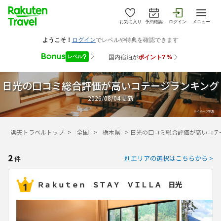
お気に入り
予約確認
ログイン
メニュー
日光の口コミ総合評価が高いコテージランキング
2026/08/04
更新
楽天トラベルトップ
>
全国
>
栃木県
>
日光の口コミ総合評価が高いコテ
2
別エリアの選択はこちらから >
件
Ｒａｋｕｔｅｎ ＳＴＡＹ ＶＩＬＬＡ 日光