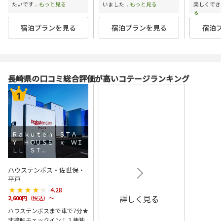
たいです
...もっと見る
いました
...もっと見る
楽しくでき
る
宿泊プランを見る
宿泊プランを見る
宿泊
長崎県の口コミ総合評価が高いコテージランキング
Ｒａｋｕｔｅｎ ＳＴＡ
Ｙ ＨＯＵＳＥ ｘ ＷＩ
ＬＬ ＳＴ...
ハウステンボス・佐世保・
平戸
★★★★★
★★★★★
4.28
詳しく見る
2,600
円（税込）～
ハウステンボスまで車で7分★
非接触チェックイン！１棟独