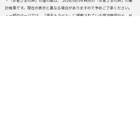
・「お客さまの声」の星の数は、
2026/08/04
時点の「お客さまの声」の集
計結果です。現在の表示と異なる場合がありますので予めご了承ください。
・一部のページでは、「楽天トラベル」に掲載されている宿泊施設から、AI
によって検索・生成された結果を基に表示しています。できる限り正確な
情報を提供するように努めておりますが、万全の正確性を保証するもので
はありません。実際にお申し込みの際は掲載の施設情報やプラン内容を必
ずご確認の上、お申し込み下さい。
楽天トラベルトップ
>
全国
>
栃木県
>
日光の口コミ総合評価が高いコテ
開催中のポイントキャンペーン