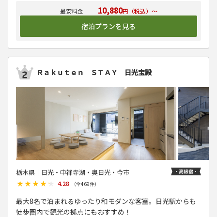
10,880
円（税込）～
宿泊プランを見る
Ｒａｋｕｔｅｎ ＳＴＡＹ 日光宝殿
栃木県│日光・中禅寺湖・奥日光・今市
★★★★★
★★★★★
4.28
（全
469
件）
最大8名で泊まれるゆったり和モダンな客室。日光駅からも
徒歩圏内で観光の拠点にもおすすめ！