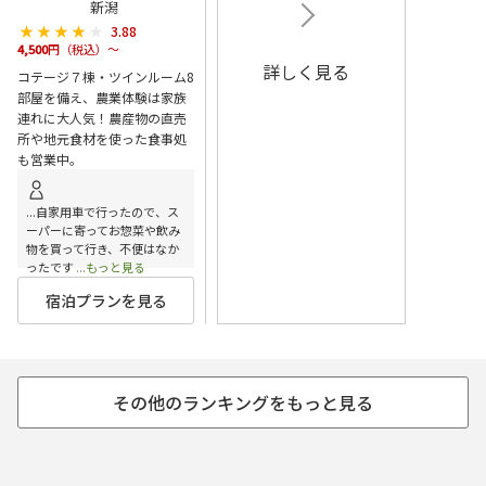
新潟
★★★★★
★★★★★
3.88
4,500
円（税込）～
詳しく見る
コテージ７棟・ツインルーム8
部屋を備え、農業体験は家族
連れに大人気！農産物の直売
所や地元食材を使った食事処
も営業中。
...自家用車で行ったので、ス
ーパーに寄ってお惣菜や飲み
物を買って行き、不便はなか
ったです
...もっと見る
宿泊プランを見る