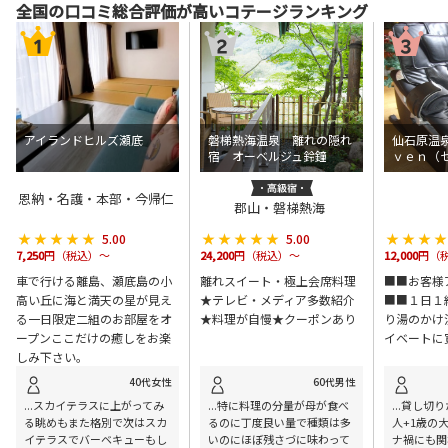
全国の口コミ総合評価が高いコテージランキング
アイランドヒルズ瀬底
磐梯熱海温泉 離れの隠れ
仙石原温
宿 オーベルジュ鈴鐘
ｖｅｎ（
恩納・名護・本部・今帰仁
郡山・磐梯熱海
★★★★★
★★★★★
★★★★★
★★★★★
★★★
★★★
5.00
5.00
7,250
円（税込）～
24,200
円（税込）～
12,000
円（
車で行ける離島、瀬底島の小
離れスイート・極上会席料理
■■お客様
高い丘に海と満天の星が見え
★テレビ・メディア多数紹介
■■１日１
る一日限定二組のお部屋をオ
★料理が自慢★クーポンあり
り湯のかけ
ープンここだけの癒しをお楽
イベートに
しみ下さい。
40代女性
60代男性
...スカイテラスに上がってみ
...特に料理の分量が母が食べ
...貸し切
る眺めもまた格別で次はスカ
るのに丁度良い量で種類は多
人+1歳の
イテラスでバーベキューもし
いのにほぼ残さづに味わって
ナ禍にも関