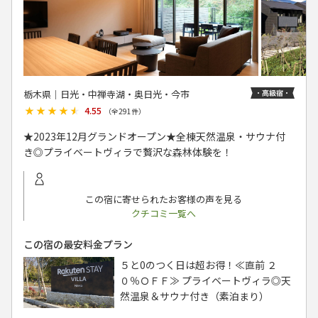
栃木県│日光・中禅寺湖・奥日光・今市
★★★★★
★★★★★
4.55
（全
291
件）
★2023年12月グランドオープン★全棟天然温泉・サウナ付
き◎プライベートヴィラで贅沢な森林体験を！
この宿に寄せられたお客様の声を見る
クチコミ一覧へ
この宿の最安料金プラン
５と0のつく日は超お得！≪直前 ２
０％ＯＦＦ≫ プライベートヴィラ◎天
然温泉＆サウナ付き（素泊まり）