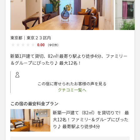
東京都│東京２３区内
★★★★★
★★★★★
0.00
（全
0
件）
新築1戸建て貸切、82㎡! 最寄り駅より徒歩4分、ファミリ－
＆グル－プにぴったり♪ 最大12名！
この宿に寄せられたお客様の声を見る
クチコミ一覧へ
この宿の最安料金プラン
新築一戸建て（82㎡）を貸切りで! 最
大12名！ファミリ−＆グル−プにぴった
り♪ 最寄駅より徒歩4分