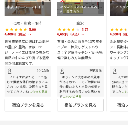
家族コテージ ノトイエ
Ｗｏｗ！ＫＡＮＡＺＡＷ
Ｃｒａｓ
Ａ ＳＴＡＹ
七尾・和倉・羽咋
金沢
★★★★★
★★★★★
★★★★★
★★★★★
★★★
★★★
5.00
3.75
4,400
円（税込）～
6,600
円（税込）～
4,000
円（税
世界農業遺産に選ばれた能登
石川・金沢にある全13客室タ
金沢駅徒歩
の里山と里海。家族コテ－
イプの一棟貸しゲストハウ
ン・長期滞
ジ ノトイエは能登の豊かな
ス！全客室キッチン・Wi-Fi完
ワーキング
自然の中のんびり寛げる温泉
備で楽しみ方は無限大
キッチン併
付き宿泊施設です。
50代女性
30代男性
...ノトイエに来たぞーって感
...キッチンに大きめの冷蔵庫
...一人で
じで素敵な休日の始まりにふ
があるので、このご時世には
分の広さで
さわしい笑顔、次回もまた見
仲の良い友人と宅飲み感覚で
間もないら
せてくださいね
...もっと見る
利用するのも良いかと思いま
でした
..
す
...もっと見る
宿泊プランを見る
宿泊プランを見る
宿泊