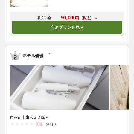
50,000
円（税込）～
宿泊プランを見る
ホテル優雅 ＾
東京都│東京２３区内
★★★★★
★★★★★
0.00
（全
0
件）