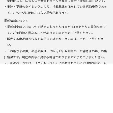
要時間など）にもとづき楽天トラベルが独自に集計・作成したものです。
・集計・更新のタイミングにより、掲載基準を満たしている宿泊施設であっ
ても、ページに反映されない場合があります。
掲載情報について
・掲載料金は
2025/12/16
時点のおひとり様または1室あたりの最低料金で
す。ご予約時と異なることがありますので予めご了承ください。
・販売する商品は予告なく変更する場合がございます。予めご了承くださ
い。
・「お客さまの声」の星の数は、
2025/12/16
時点の「お客さまの声」の集
計結果です。現在の表示と異なる場合がありますので予めご了承ください。
・一部のページでは、「楽天トラベル」に掲載されている宿泊施設から、AI
によって検索・生成された結果を基に表示しています。できる限り正確な
情報を提供するように努めておりますが、万全の正確性を保証するもので
はありません。実際にお申し込みの際は掲載の施設情報やプラン内容を必
ずご確認の上、お申し込み下さい。
楽天トラベルトップ
>
全国
>
東京都
>
池袋の口コミ総合評価が高いコテ