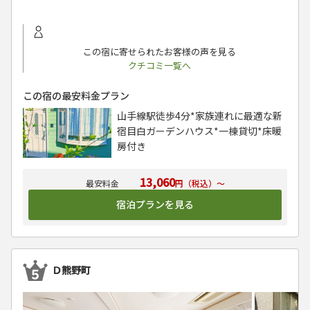
この宿に寄せられたお客様の声を見る
クチコミ一覧へ
この宿の最安料金プラン
山手線駅徒歩4分*家族連れに最適な新
宿目白ガーデンハウス*一棟貸切*床暖
房付き
13,060
円（税込）～
宿泊プランを見る
Ｄ熊野町