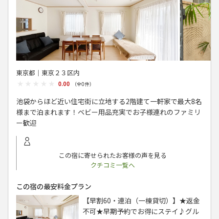
東京都│東京２３区内
★★★★★
★★★★★
0.00
（全
0
件）
池袋からほど近い住宅街に立地する2階建て一軒家で最大8名
様まで泊まれます！ベビー用品充実でお子様連れのファミリ
ー歓迎
この宿に寄せられたお客様の声を見る
クチコミ一覧へ
この宿の最安料金プラン
【早割60・連泊（一棟貸切）】★返金
不可★早期予約でお得にステイ♪グル