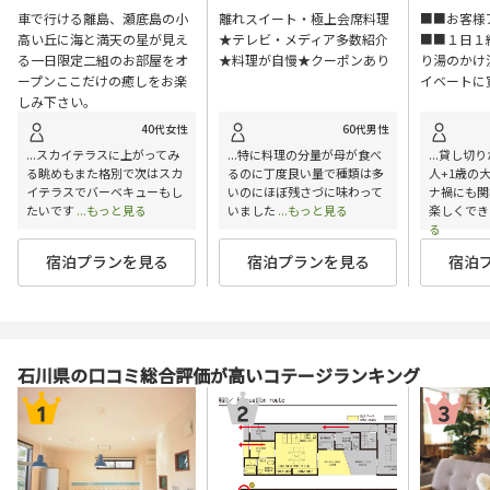
車で行ける離島、瀬底島の小
離れスイート・極上会席料理
■■お客様
高い丘に海と満天の星が見え
★テレビ・メディア多数紹介
■■１日１
る一日限定二組のお部屋をオ
★料理が自慢★クーポンあり
り湯のかけ
ープンここだけの癒しをお楽
イベートに
しみ下さい。
40代女性
60代男性
...スカイテラスに上がってみ
...特に料理の分量が母が食べ
...貸し切
る眺めもまた格別で次はスカ
るのに丁度良い量で種類は多
人+1歳の
イテラスでバーベキューもし
いのにほぼ残さづに味わって
ナ禍にも関
たいです
...もっと見る
いました
...もっと見る
楽しくでき
る
宿泊プランを見る
宿泊プランを見る
宿泊
石川県の口コミ総合評価が高いコテージランキング