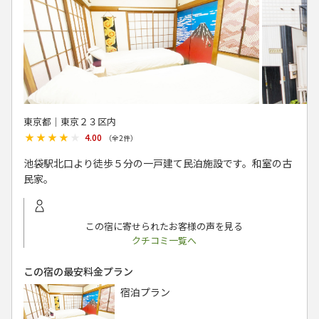
東京都│東京２３区内
★★★★★
★★★★★
4.00
（全
2
件）
池袋駅北口より徒歩５分の一戸建て民泊施設です。和室の古
民家。
この宿に寄せられたお客様の声を見る
クチコミ一覧へ
この宿の最安料金プラン
宿泊プラン