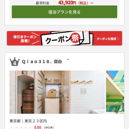
43,920
円（税込）～
宿泊プランを見る
Ｑｉａｏ３１８．目白 ＾
東京都│東京２３区内
★★★★★
★★★★★
0.00
（全
0
件）