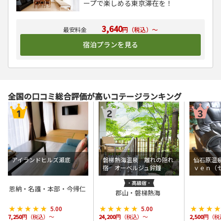
ープで楽しめる東京滞在を！
3,640
円（税込）～
宿泊プランを見る
全国の口コミ総合評価が高いコテージランキング
アイランドヒルズ瀬底
磐梯熱海温泉 離れの隠れ
仙石原温
宿 オーベルジュ鈴鐘
ｖｅｎ（
恩納・名護・本部・今帰仁
郡山・磐梯熱海
★★★★★
★★★★★
★★★★★
★★★★★
★★★
★★★
5.00
5.00
7,250
円（税込）～
24,200
円（税込）～
2,500
円（税