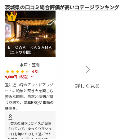
茨城県の口コミ総合評価が高いコテージランキング
ＥＴＯＷＡ ＫＡＳＡＭＡ
（エトワ笠間）
水戸・笠間
★★★★★
★★★★★
4.51
9,680
円（税込）～
空に近い森のアウトドアリゾ
詳しく見る
ート。絶景と焚き火を楽しむ
贅沢な時間。自然と快適が整
う空間で、豪華BBQや季節の
味覚を。
...焚火の周りにはイスが設置
されていて、ゆっくりマシュ
マロを焼いたりして過ごせた
のがキャンプらしくて良かっ