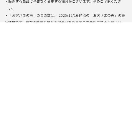
・販売する商品は予告なく変更する場合がございます。予めご了承くださ
い。
・「お客さまの声」の星の数は、
2025/12/16
時点の「お客さまの声」の集
計結果です。現在の表示と異なる場合がありますので予めご了承ください。
・一部のページでは、「楽天トラベル」に掲載されている宿泊施設から、AI
によって検索・生成された結果を基に表示しています。できる限り正確な
情報を提供するように努めておりますが、万全の正確性を保証するもので
はありません。実際にお申し込みの際は掲載の施設情報やプラン内容を必
ずご確認の上、お申し込み下さい。
楽天トラベルトップ
>
全国
>
茨城県
>
つくばの口コミ総合評価が高いコ
開催中のポイントキャンペーン