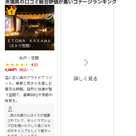
茨城県の口コミ総合評価が高いコテージランキング
ＥＴＯＷＡ ＫＡＳＡＭＡ
（エトワ笠間）
水戸・笠間
★★★★★
★★★★★
4.51
9,680
円（税込）～
空に近い森のアウトドアリゾ
詳しく見る
ート。絶景と焚き火を楽しむ
贅沢な時間。自然と快適が整
う空間で、豪華BBQや季節の
味覚を。
...焚火の周りにはイスが設置
されていて、ゆっくりマシュ
マロを焼いたりして過ごせた
のがキャンプらしくて良かっ
たです
...もっと見る