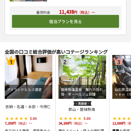
11,438
円（税込）～
宿泊プランを見る
全国の口コミ総合評価が高いコテージランキング
アイランドヒルズ瀬底
磐梯熱海温泉 離れの隠れ
仙石原温
宿 オーベルジュ鈴鐘
ｖｅｎ（
恩納・名護・本部・今帰仁
郡山・磐梯熱海
★★★★★
★★★★★
★★★★★
★★★★★
★★★
★★★
5.00
5.00
7,250
円（税込）～
24,200
円（税込）～
12,000
円（
車で行ける離島、瀬底島の小
離れスイート・極上会席料理
■■お客様