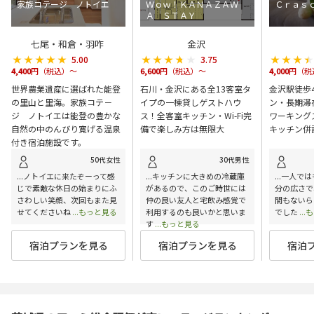
家族コテージ ノトイエ
Ｗｏｗ！ＫＡＮＡＺＡＷ
Ｃｒａｓ
Ａ ＳＴＡＹ
七尾・和倉・羽咋
金沢
★★★★★
★★★★★
★★★★★
★★★★★
★★★
★★★
5.00
3.75
4,400
円（税込）～
6,600
円（税込）～
4,000
円（税
世界農業遺産に選ばれた能登
石川・金沢にある全13客室タ
金沢駅徒歩
の里山と里海。家族コテ－
イプの一棟貸しゲストハウ
ン・長期滞
ジ ノトイエは能登の豊かな
ス！全客室キッチン・Wi-Fi完
ワーキング
自然の中のんびり寛げる温泉
備で楽しみ方は無限大
キッチン併
付き宿泊施設です。
50代女性
30代男性
...ノトイエに来たぞーって感
...キッチンに大きめの冷蔵庫
...一人で
じで素敵な休日の始まりにふ
があるので、このご時世には
分の広さで
さわしい笑顔、次回もまた見
仲の良い友人と宅飲み感覚で
間もないら
せてくださいね
...もっと見る
利用するのも良いかと思いま
でした
..
す
...もっと見る
宿泊プランを見る
宿泊プランを見る
宿泊