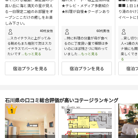
高い丘に海と満天の星が見え
★テレビ・メディア多数紹介
■■１日１
る一日限定二組のお部屋をオ
★料理が自慢★クーポンあり
り湯のかけ
ープンここだけの癒しをお楽
イベートに
しみ下さい。
40代女性
60代男性
...スカイテラスに上がってみ
...特に料理の分量が母が食べ
...貸し切
る眺めもまた格別で次はスカ
るのに丁度良い量で種類は多
人+1歳の
イテラスでバーベキューもし
いのにほぼ残さづに味わって
ナ禍にも関
たいです
...もっと見る
いました
...もっと見る
楽しくでき
る
宿泊プランを見る
宿泊プランを見る
宿泊
石川県の口コミ総合評価が高いコテージランキング