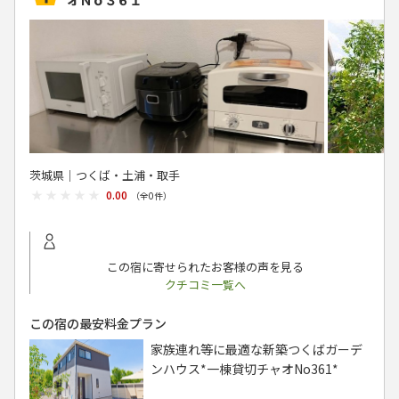
オＮｏ３６１ ＾
茨城県│つくば・土浦・取手
★★★★★
★★★★★
0.00
（全
0
件）
この宿に寄せられたお客様の声を見る
クチコミ一覧へ
この宿の最安料金プラン
家族連れ等に最適な新築つくばガーデ
ンハウス*一棟貸切チャオNo361*