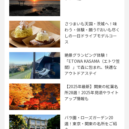
さつまいも天国・茨城へ！味
わう・体験・願う!?おいも尽く
しの一日ドライブモデルコー
ス
絶景グランピング体験！
「ETOWA KASAMA（エトワ笠
間）」で森に包まれ、快適な
アウトドアステイ
【2025年最新】関東の紅葉名
所28選！2025年見頃やライト
アップ情報も
バラ園・ローズガーデン20
選！東京・関東の名所をご紹