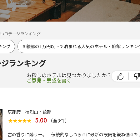
いコテージランキング
キング
＃綾部の1万円以下で泊まれる人気のホテル・旅館ランキン
ージランキング
お探しのホテルは見つかりましたか？
ご意見・要望を書く
京都府│福知山・綾部
5.00
★★★★★
★★★★★
（全
3
件）
古の香りに酔うー。 伝統的なしつらえに最新の設備を兼ね備えた