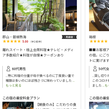
郡山・磐梯熱海
箱根
★★★★★
★★★★★
★★★★★
★★★★★
5.00
（全
160
件）
離れスイート・極上会席料理★テレビ・メディ
■■お客様
ア多数紹介★料理が自慢★クーポンあり
の宿。にご
トに寛げま
60代男性
50代
...特に料理の分量が母が食べるのに丁度良い量で
...貸し切
種類は多いのにほぼ残さづに味わっていました
...
このコロナ
もっと見る
ました
..
この宿の最安料金プラン
この宿の最
【朝食のみ】こだわりの食