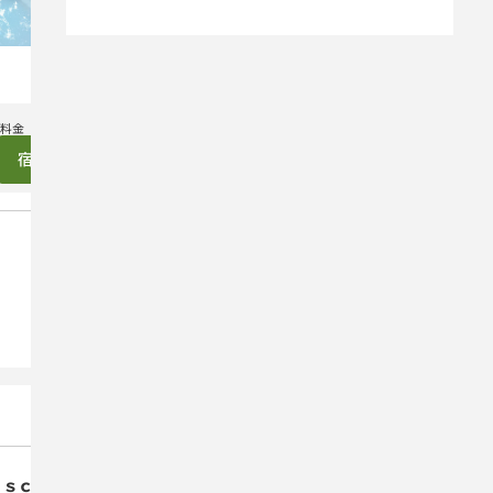
し切り！＆連泊も可能！お
食キ
手軽に素泊まりプラン♪
2,500
3,90
円（税込）～
宿泊プランを見る
宿泊プラン
ａｓｃｏ 旅音