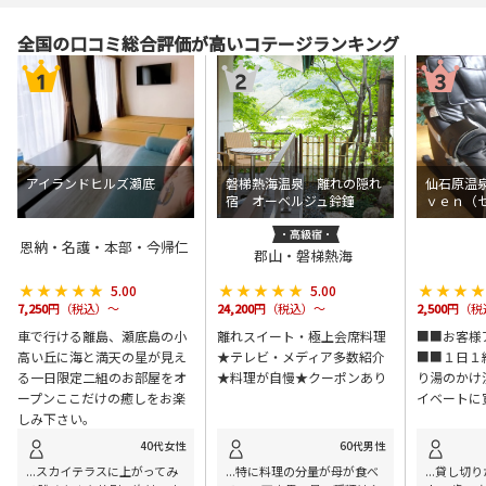
全国の口コミ総合評価が高いコテージランキング
アイランドヒルズ瀬底
磐梯熱海温泉 離れの隠れ
仙石原温
宿 オーベルジュ鈴鐘
ｖｅｎ（
恩納・名護・本部・今帰仁
郡山・磐梯熱海
★★★★★
★★★★★
★★★★★
★★★★★
★★★
★★★
5.00
5.00
7,250
円（税込）～
24,200
円（税込）～
2,500
円（税
車で行ける離島、瀬底島の小
離れスイート・極上会席料理
■■お客様
高い丘に海と満天の星が見え
★テレビ・メディア多数紹介
■■１日１
る一日限定二組のお部屋をオ
★料理が自慢★クーポンあり
り湯のかけ
ープンここだけの癒しをお楽
イベートに
しみ下さい。
40代女性
60代男性
...スカイテラスに上がってみ
...特に料理の分量が母が食べ
...貸し切