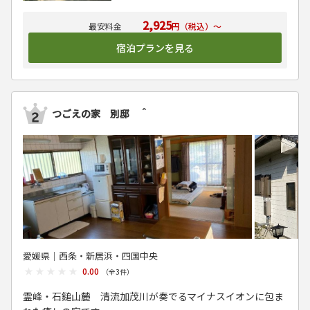
2,925
円（税込）～
宿泊プランを見る
つごえの家 別邸 ＾
愛媛県│西条・新居浜・四国中央
★★★★★
★★★★★
0.00
（全
3
件）
霊峰・石鎚山麓 清流加茂川が奏でるマイナスイオンに包ま