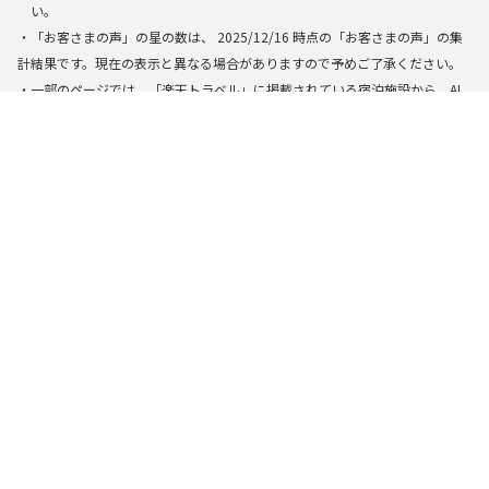
い。
・「お客さまの声」の星の数は、
2025/12/16
時点の「お客さまの声」の集
計結果です。現在の表示と異なる場合がありますので予めご了承ください。
・一部のページでは、「楽天トラベル」に掲載されている宿泊施設から、AI
によって検索・生成された結果を基に表示しています。できる限り正確な
情報を提供するように努めておりますが、万全の正確性を保証するもので
はありません。実際にお申し込みの際は掲載の施設情報やプラン内容を必
ずご確認の上、お申し込み下さい。
楽天トラベルトップ
>
全国
>
愛媛県
>
西条の口コミ総合評価が高いコテ
開催中のポイントキャンペーン