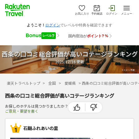
お気に入り
予約確認
ログイン
メニュー
西条の口コミ総合評価が高いコテージランキング
2025/12/16
更新
楽天トラベルトップ
>
全国
>
愛媛県
>
西条の口コミ総合評価が高いコテ
西条の口コミ総合評価が高いコテージランキング
お探しのホテルは見つかりましたか？
ご意見・要望を書く
石鎚ふれあいの里