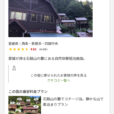
愛媛県│西条・新居浜・四国中央
★★★★★
★★★★★
4.60
（全
6
件）
愛媛が誇る石鎚山の麓にある自然体験宿泊施設。
この宿に寄せられたお客様の声を見る
クチコミ一覧へ
この宿の最安料金プラン
石鎚山の麓でコテージ泊。静かな山で
素泊まりプラン