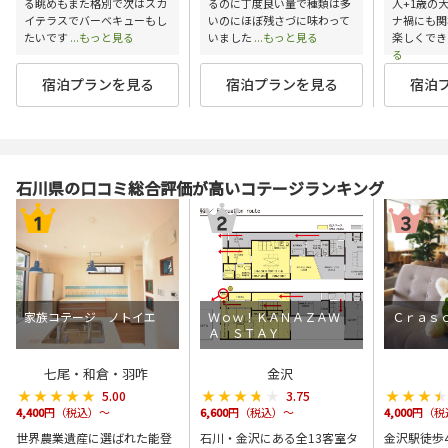
る眺めもまた格別で次はスカ
るのに丁度良い量で種類は多
人+1歳の
イテラスでバーベキューもし
いのにほぼ残さづに味わって
ナ禍にも関
たいです
...もっと見る
いました
...もっと見る
楽しくでき
る
宿泊プランを見る
宿泊プランを見る
宿泊
石川県の口コミ総合評価が高いコテージランキング
家族コテージ ノトイエ
Ｗｏｗ！ＫＡＮＡＺＡＷ
Ｃｒａｓ
Ａ ＳＴＡＹ
七尾・和倉・羽咋
金沢
★★★★★
★★★★★
★★★★★
★★★★★
★★★
★★★
5.00
3.75
4,400
円（税込）～
6,600
円（税込）～
4,000
円（税
世界農業遺産に選ばれた能登
石川・金沢にある全13客室タ
金沢駅徒歩