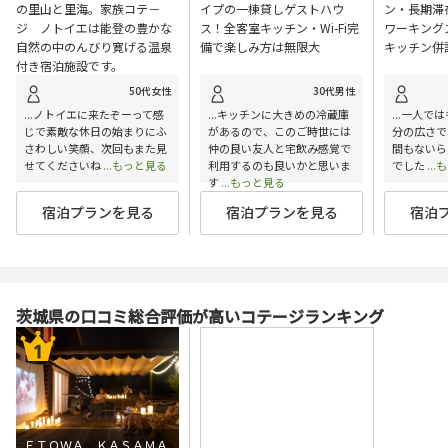
の里山と里海。家族コテ－
イプの一棟貸しゲストハウ
ン・長期滞
ジ ノトイエは能登の豊かな
ス！全客室キッチン・Wi-Fi完
ワーキング
自然の中のんびり寛げる温泉
備で楽しみ方は無限大
キッチン併
付き宿泊施設です。
50代女性
30代男性
...ノトイエに来たぞーって感
...キッチンに大きめの冷蔵庫
...一人で
じで素敵な休日の始まりにふ
があるので、このご時世には
分の広さで
さわしい笑顔、次回もまた見
仲の良い友人と宅飲み感覚で
間もないら
せてくださいね
...もっと見る
利用するのも良いかと思いま
でした
..
す
...もっと見る
宿泊プランを見る
宿泊プランを見る
宿泊
茨城県の口コミ総合評価が高いコテージランキング
ＥＴＯＷＡ ＫＡＳＡＭＡ