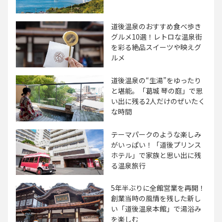
道後温泉のおすすめ食べ歩き
グルメ10選！レトロな温泉街
を彩る絶品スイーツや映えグ
ルメ
道後温泉の“生湯”をゆったり
と堪能。「葛城 琴の庭」で思
い出に残る2人だけのぜいたく
な時間
テーマパークのような楽しみ
がいっぱい！「道後プリンス
ホテル」で家族と思い出に残
る温泉旅行
5年半ぶりに全館営業を再開！
創業当時の風情を残した新し
い「道後温泉本館」で湯浴み
を楽しむ