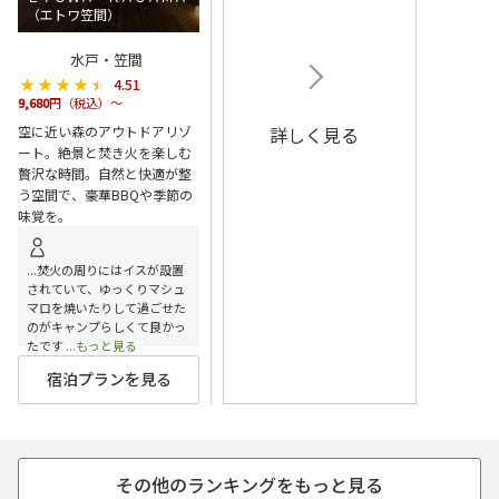
（エトワ笠間）
水戸・笠間
★★★★★
★★★★★
4.51
9,680
円（税込）～
空に近い森のアウトドアリゾ
詳しく見る
ート。絶景と焚き火を楽しむ
贅沢な時間。自然と快適が整
う空間で、豪華BBQや季節の
味覚を。
...焚火の周りにはイスが設置
されていて、ゆっくりマシュ
マロを焼いたりして過ごせた
のがキャンプらしくて良かっ
たです
...もっと見る
宿泊プランを見る