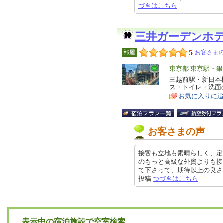
づきはこちら
三井ガーデンホ
5
部屋
お客さまの
エ
東京都 東京駅・
リ
三越前駅・新日本
特
ス・トイレ・洗面
ア
徴
お気に入りに
お客さまの声
接客も立地も素晴らしく、定
のもっと高級な外資よりも接
て下さって、期待以上の良さに正直
投稿
つづきはこちら
表示中の宿泊施設で空室検索