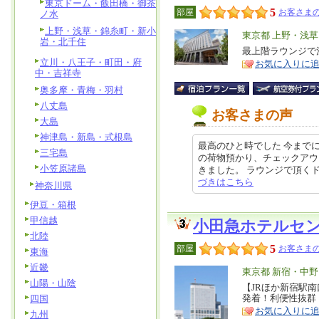
東京ドーム・飯田橋・御茶
5
部屋
お客さまの
ノ水
上野・浅草・錦糸町・新小
エ
東京都 上野・浅
岩・北千住
リ
最上階ラウンジで
特
立川・八王子・町田・府
お気に入りに
ア
徴
中・吉祥寺
奥多摩・青梅・羽村
八丈島
お客さまの声
大島
神津島・新島・式根島
最高のひと時でした 今まで
三宅島
の荷物預かり、チェックアウ
小笠原諸島
きました。 ラウンジで頂くドリン
づきはこちら
神奈川県
伊豆・箱根
甲信越
小田急ホテルセ
北陸
5
部屋
お客さまの
東海
近畿
エ
東京都 新宿・中
山陽・山陰
リ
【JRほか新宿駅南
特
発着！利便性抜群
四国
ア
徴
お気に入りに
九州