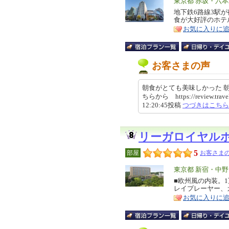
エ
東京都 赤坂・六
リ
地下鉄6路線3駅
特
食が大好評のホテ
ア
徴
お気に入りに
お客さまの声
朝食がとても美味しかった 
ちらから https://review.travel.
12:20:45投稿
つづきはこちら
リーガロイヤル
5
部屋
お客さまの
エ
東京都 新宿・中
リ
■欧州風の内装。1
特
レイプレーヤー、
ア
徴
お気に入りに