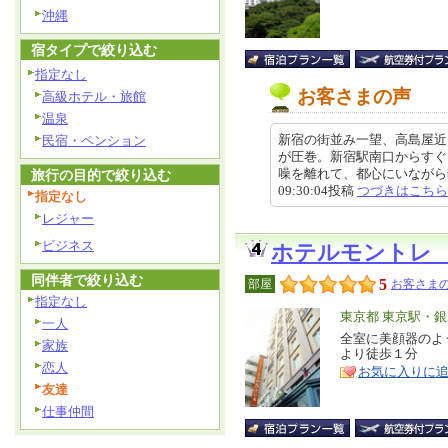
沖縄
宿タイプで絞り込む
指定なし
お客さまの声
高級ホテル・旅館
温泉
新宿の街並み一望、高島屋近
民宿・ペンション
が圧巻。新宿駅南口からすぐ
噪を離れて、都心にいながら静か
旅行の目的で絞り込む
09:30:04投稿
つづきはこちら
指定なし
レジャー
ビジネス
ホテルモントレ
同伴者で絞り込む
5
部屋
お客さまの
指定なし
エ
東京都 東京駅・
一人
リ
全室に美顔器のよ
特
家族
より徒歩１分
ア
徴
恋人
お気に入りに
友達
仕事仲間