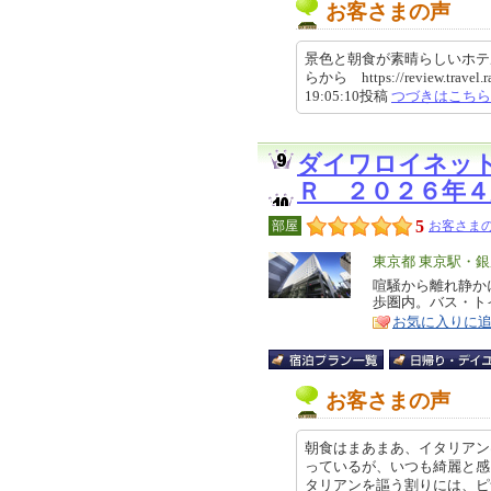
お客さまの声
景色と朝食が素晴らしいホテ
らから https://review.travel.r
19:05:10投稿
つづきはこちら
ダイワロイネッ
Ｒ ２０２６年
5
部屋
お客さまの
エ
東京都 東京駅・
リ
喧騒から離れ静か
特
歩圏内。バス・ト
ア
徴
お気に入りに
お客さまの声
朝食はまあまあ、イタリアン
っているが、いつも綺麗と感
タリアンを謳う割りには、ピザの種