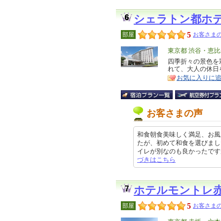
シェラトン都ホ
5
部屋
お客さまの
エ
東京都 渋谷・恵
リ
四季折々の景色を
特
れて、大人の休日
ア
徴
お気に入りに
お客さまの声
和食朝食美味しく満足、お風
たが、初めて和食を選びまし
イレが別なのも良かったですが、ド
づきはこちら
ホテルモントレ
5
部屋
お客さまの