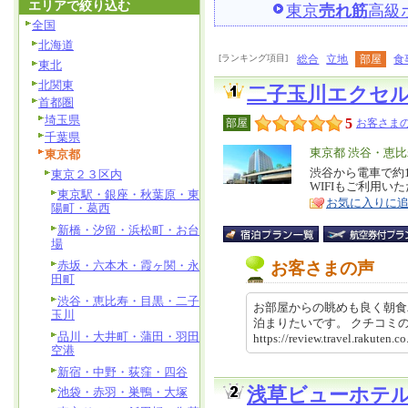
エリアで絞り込む
東京
売れ筋
高級
全国
北海道
[ランキング項目]
総合
立地
部屋
食
東北
北関東
二子玉川エクセ
首都圏
埼玉県
5
部屋
お客さまの
千葉県
エ
東京都 渋谷・恵
東京都
リ
渋谷から電車で約
特
東京２３区内
WIFIもご利用い
ア
徴
東京駅・銀座・秋葉原・東
お気に入りに
陽町・葛西
新橋・汐留・浜松町・お台
場
赤坂・六本木・霞ヶ関・永
お客さまの声
田町
渋谷・恵比寿・目黒・二子
お部屋からの眺めも良く朝食
玉川
泊まりたいです。 クチコ
品川・大井町・蒲田・羽田
https://review.travel.rakute
空港
新宿・中野・荻窪・四谷
浅草ビューホテ
池袋・赤羽・巣鴨・大塚