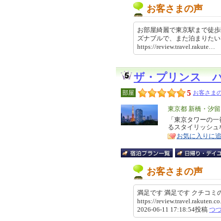
お客さまの声
お部屋綺麗で東京駅まで徒歩
ズナブルで、また泊まりた
https://review.travel.rakut
ザ・プリンス 
5
部屋
お客さまの
エ
東京都 新橋・汐
リ
「東京タワーの一
特
るスタイリッシュ
ア
徴
お気に入りに
お客さまの声
満足です 満足です クチコ
https://review.travel.rakute
2026-06-11 17:18:54投稿
つ