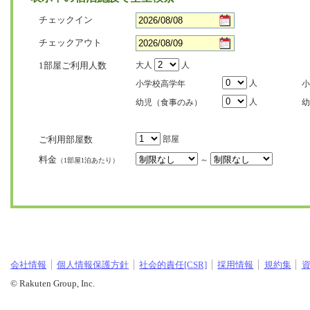
チェックイン
チェックアウト
1部屋ご利用人数
大人
人
人
小学校高学年
小
人
幼児（食事のみ）
幼
ご利用部屋数
部屋
料金
～
（1部屋1泊あたり）
会社情報
個人情報保護方針
社会的責任[CSR]
採用情報
規約集
© Rakuten Group, Inc.