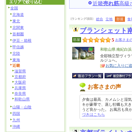
エリアで絞り込む
近畿
売れ筋
高級
全国
北海道
[ランキング項目]
総合
立地
部屋
食
東北
北関東
ブランシェット
首都圏
5
部屋
お客さまの
伊豆・箱根
甲信越
エ
和歌山県 南紀白
北陸
リ
全邸独立型ヴィラ
特
東海
ルジュへ。
ア
徴
近畿
お気に入りに
滋賀県
京都府
大阪府
お客さまの声
兵庫県
奈良県
和歌山県
夕食は最高、カメムシと湿気
キが豪華で、蒸し牡蠣も大き
山陽・山陰
うど良かった。 お風呂も良かった
四国
づきはこちら
九州
沖縄