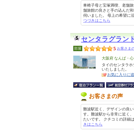
車椅子母と宝塚満喫、老舗旅
舗旅館の良さと手の込んだ和
伺いました。 母上の希望に沿って
つづきはこちら
センタラグラン
5
部屋
お客さまの
エ
大阪府 なんば・
リ
タイのセンタラホ
特
いたしました。
ア
徴
お気に入りに
お客さまの声
難波駅近く、デザインの良い
す。難波駅から非常に近く、
たいです。 クチコミの詳細はこちらか
きはこちら