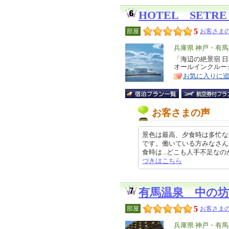
HOTEL SET
5
部屋
お客さまの
エ
兵庫県 神戸・有
リ
「海辺の絶景宿 
特
オールインクルー
ア
徴
お気に入りに
お客さまの声
景色は最高、夕食時は多忙な
です。働いている方みなさん
食時は...どこも人手不足なのかと
づきはこちら
有馬温泉 中の坊
5
部屋
お客さまの
エ
兵庫県 神戸・有