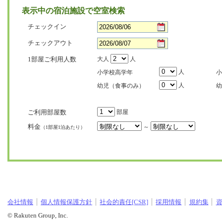
表示中の宿泊施設で空室検索
チェックイン
チェックアウト
1部屋ご利用人数
大人
人
人
小学校高学年
小
人
幼児（食事のみ）
幼
ご利用部屋数
部屋
料金
～
（1部屋1泊あたり）
会社情報
個人情報保護方針
社会的責任[CSR]
採用情報
規約集
© Rakuten Group, Inc.