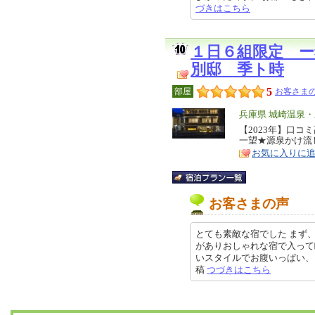
づきはこちら
１日６組限定 
別邸 季ト時
5
部屋
お客さまの
エ
兵庫県 城崎温泉
リ
【2023年】口
特
一望★源泉かけ流
ア
徴
お気に入りに
お客さまの声
とても素敵な宿でした まず
がありおしゃれな宿で入って
いスタイルでお腹いっぱい、ドリン
稿
つづきはこちら