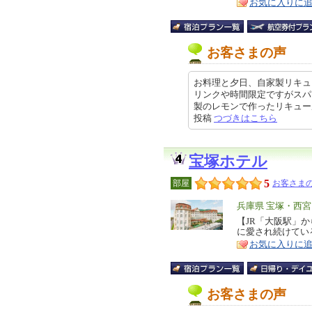
お気に入りに
お客さまの声
お料理と夕日、自家製リキュ
リンクや時間限定ですがスパ
製のレモンで作ったリキュールの炭
投稿
つづきはこちら
宝塚ホテル
5
部屋
お客さまの
エ
兵庫県 宝塚・西
リ
【JR「大阪駅」
特
に愛され続けてい
ア
徴
お気に入りに
お客さまの声