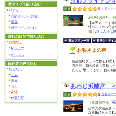
京都ブライトン
宿タイプで絞り込む
5
部屋
お客さまの
指定なし
高級ホテル・旅館
エ
京都府 河原町・
温泉
リ
【楽天アワード連
特
付バスルーム付き
民宿・ペンション
ア
徴
お気に入りに
旅行の目的で絞り込む
指定なし
レジャー
お客さまの声
ビジネス
感謝価格プランで懐石料理と
同伴者で絞り込む
石料理、朝の和食も美味しく
指定なし
たらと 思ってます。 他の画像やクチ
一人
家族
あわじ浜離宮 
恋人
友達
5
部屋
お客さまの
仕事仲間
エ
兵庫県 淡路島
リ
日本の夕陽百選・
特
万葉集にも詠まれ
ア
徴