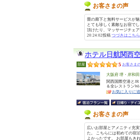
お客さまの声
畳の廊下と無料サービスが魅
とても珍しく素敵なお宿でし
頂けたり、マッサージチェアや足
20:24:02投稿
つづきはこちら
ホテル日航関西
5
部屋
お客さまの
エ
大阪府 堺・岸和
リ
関西国際空港とJ
特
＆全レストランWi
ア
徴
お気に入りに
お客さまの声
広いお部屋とアメニティ充実
た。 こちらには初めての宿
よかったです。 お部屋もきれいで