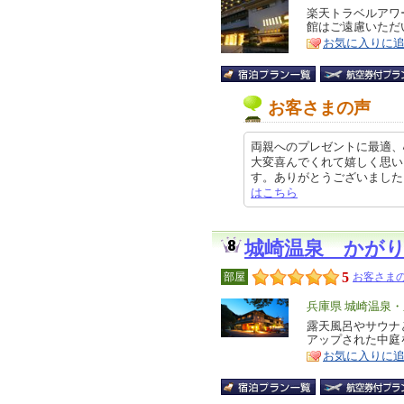
リ
楽天トラベルアワ
特
館はご遠慮いただ
ア
徴
お気に入りに
お客さまの声
両親へのプレゼントに最適、
大変喜んでくれて嬉しく思い
す。ありがとうございました。 クチ
はこちら
城崎温泉 かが
5
部屋
お客さまの
エ
兵庫県 城崎温泉
リ
露天風呂やサウナ
特
アップされた中庭
ア
徴
お気に入りに