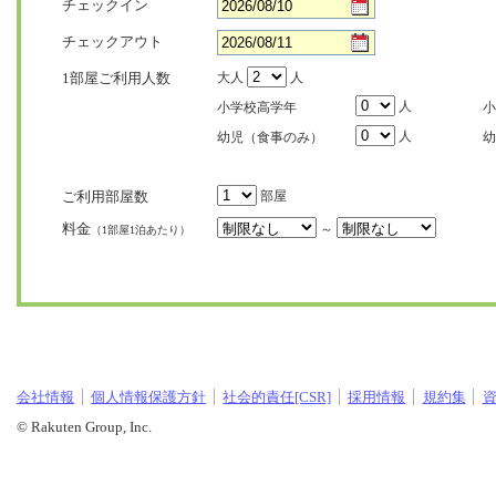
チェックイン
チェックアウト
1部屋ご利用人数
大人
人
人
小学校高学年
小
人
幼児（食事のみ）
幼
ご利用部屋数
部屋
料金
～
（1部屋1泊あたり）
会社情報
個人情報保護方針
社会的責任[CSR]
採用情報
規約集
© Rakuten Group, Inc.