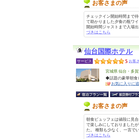
お客さまの声
チェックイン開始時間まで待
て助かりました夕食の瓶ワイ
開始時間ジャストまで入場出来なか
づきはこちら
仙台国際ホテル
5
サービス
お客さ
エ
宮城県 仙台・多
リ
◆話題の豪華朝食ビ
特
お気に入りに
ア
徴
お客さまの声
朝食ビュッフェは値段に見合
で楽しみにしておりましたが
た。 種類も少なく、一言でいえばシ
づきはこちら