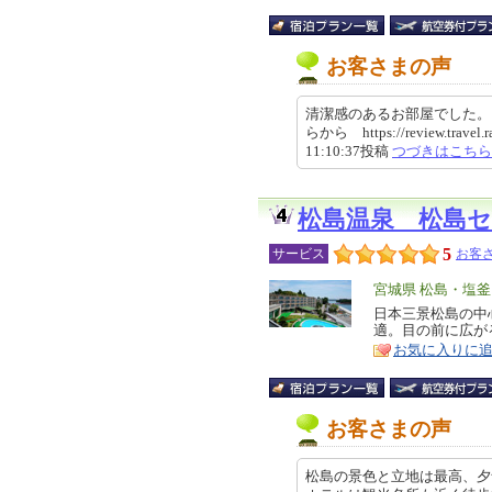
お客さまの声
清潔感のあるお部屋でした。
らから https://review.travel.r
11:10:37投稿
つづきはこちら
松島温泉 松島
5
サービス
お客さ
エ
宮城県 松島・塩
リ
日本三景松島の中
特
適。目の前に広が
ア
徴
お気に入りに
お客さまの声
松島の景色と立地は最高、夕