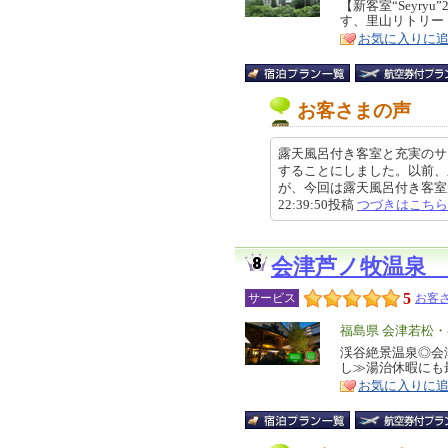
リ
【新客室“Seyry
特
す、里山リトリー
ア
徴
お気に入りに
お客さまの声
露天風呂付き客室と充実のサ
することにしました。以前、
が、今回は露天風呂付き客室があ
22:39:50投稿
つづきはこちら
会津芦ノ牧温泉 
5
サービス
お客さ
エ
福島県 会津若松
リ
渓谷絶景温泉◎会
特
し≫湯治休暇にも
ア
徴
お気に入りに