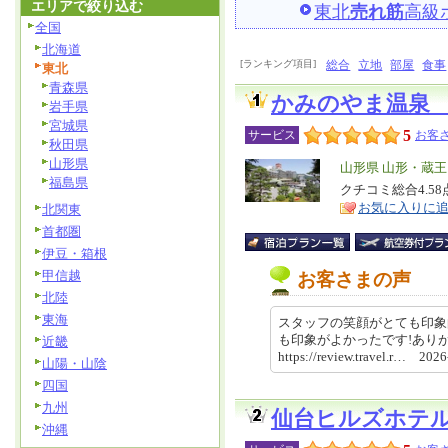
エリアで絞り込む
東北
売れ筋
高級
全国
北海道
[ランキング項目]
総合
立地
部屋
食事
東北
青森県
かみのやま温泉
岩手県
宮城県
5
サービス
お客さ
秋田県
山形県
エ
山形県 山形・蔵
福島県
リ
クチコミ総合4.5
特
お気に入りに
北関東
ア
徴
首都圏
伊豆・箱根
甲信越
お客さまの声
北陸
東海
スタッフの笑顔がとても印象
も印象がよかったです!あり
近畿
https://review.travel.r… 20
山陽・山陰
四国
九州
仙台ヒルズホテ
沖縄