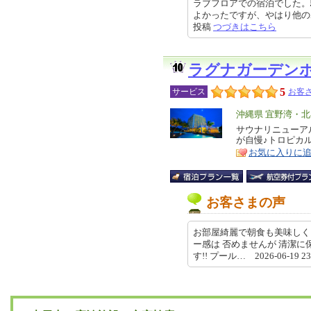
ラブフロアでの宿泊でした。
よかったですが、やはり他のホテル
投稿
つづきはこちら
ラグナガーデン
5
サービス
お客さ
エ
沖縄県 宜野湾・
リ
サウナリニューア
特
が自慢♪トロピカ
ア
徴
お気に入りに
お客さまの声
お部屋綺麗で朝食も美味しくプ
ー感は 否めませんが 清潔に
す!! プール… 2026-06-19 2