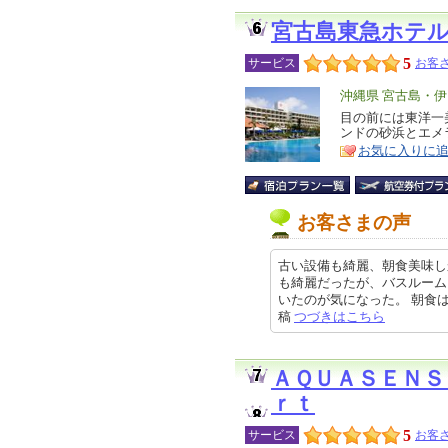
宮古島東急ホテ
5
サービス
お客さ
エ
沖縄県 宮古島・
リ
目の前には東洋一
特
ンドの砂浜とエメ
ア
徴
お気に入りに
お客さまの声
古い設備も綺麗、朝食美味し
も綺麗だったが、バスルーム
いたのが気になった。 朝食はとて
稿
つづきはこちら
ＡＱＵＡＳＥＮＳ
ｒｔ
5
サービス
お客さ