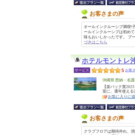
お客さまの声
オールインクルーシブ満喫!
ールインクルーシブは初めて
味もおいしかったです。 プールは4
づきはこちら
ホテルモントレ
5
サービス
お客さ
エ
沖縄県 恩納・名
リ
【楽パック賞20
特
室に、通年使える
ア
徴
お気に入りに
お客さまの声
クラブフロアは期待外れ、消