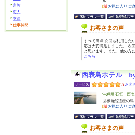
ル
ア
徴
家族
お気に入りに
恋人
友達
仕事仲間
お客さまの声
すべて満点!次回も利用した
応は大変満足しました。 次
と思います。 また、他の方にも第一
こちら
西表島ホテル b
5
サービス
お客さ
エ
沖縄県 石垣・西
リ
世界自然遺産の島
特
お気に入りに
ア
徴
お客さまの声