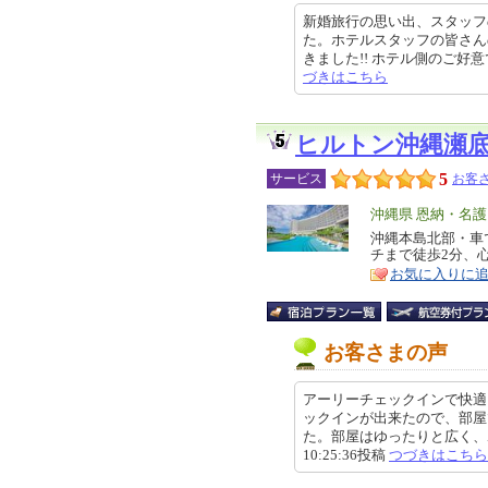
新婚旅行の思い出、スタッフ
た。ホテルスタッフの皆さん
きました!! ホテル側のご好意でウ
づきはこちら
ヒルトン沖縄瀬
5
サービス
お客さ
エ
沖縄県 恩納・名
リ
沖縄本島北部・車
特
チまで徒歩2分、
ア
徴
お気に入りに
お客さまの声
アーリーチェックインで快適
ックインが出来たので、部屋
た。部屋はゆったりと広く、ホテ
10:25:36投稿
つづきはこちら