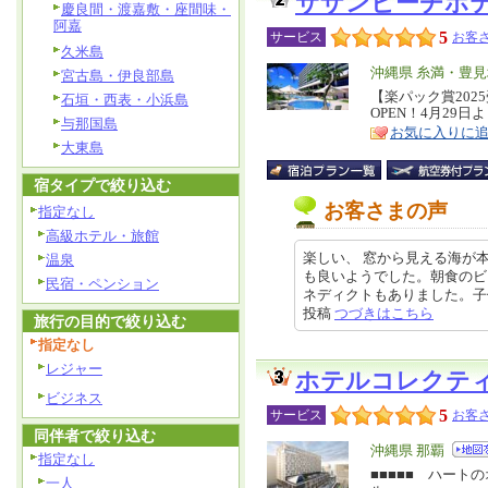
サザンビーチホ
慶良間・渡嘉敷・座間味・
阿嘉
5
サービス
お客さ
久米島
エ
沖縄県 糸満・豊
宮古島・伊良部島
リ
【楽パック賞202
特
石垣・西表・小浜島
OPEN！4月29
ア
徴
与那国島
お気に入りに
大東島
宿タイプで絞り込む
お客さまの声
指定なし
高級ホテル・旅館
楽しい、 窓から見える海が
温泉
も良いようでした。朝食のビ
民宿・ペンション
ネディクトもありました。子供用の
投稿
つづきはこちら
旅行の目的で絞り込む
指定なし
レジャー
ホテルコレクテ
ビジネス
5
サービス
お客さ
同伴者で絞り込む
エ
沖縄県 那覇
指定なし
リ
■■■■■ ハー
特
一人