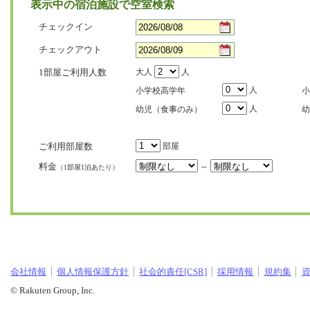
表示中の宿泊施設で空室検索
チェックイン
チェックアウト
1部屋ご利用人数
大人
人
人
小学校高学年
小
人
幼児（食事のみ）
幼
ご利用部屋数
部屋
料金
～
（1部屋1泊あたり）
会社情報
個人情報保護方針
社会的責任[CSR]
採用情報
規約集
© Rakuten Group, Inc.