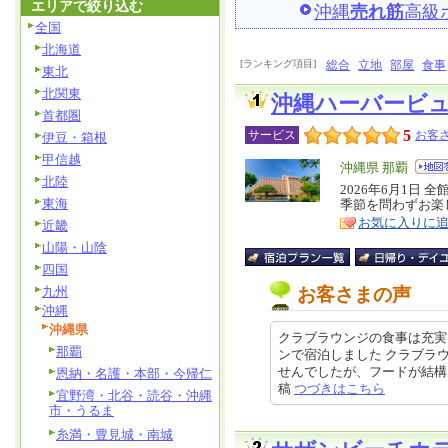
エリアで絞り込む
沖縄
売れ筋
高級
全国
北海道
[ランキング項目]
総合
立地
部屋
食事
東北
北関東
沖縄ハーバービ
首都圏
5
サービス
お客さ
伊豆・箱根
甲信越
エ
沖縄県 那覇
北陸
リ
2026年6月1日
特
東海
季節を問わずお楽
ア
徴
お気に入りに
近畿
山陽・山陰
四国
九州
お客さまの声
沖縄
沖縄県
クラブラウンジの食事は充実
那覇
ンで宿泊しました クラブラ
せんでしたが、フードが結構しっか
恩納・名護・本部・今帰仁
稿
つづきはこちら
宜野湾・北谷・読谷・沖縄
市・うるま
糸満・豊見城・南城