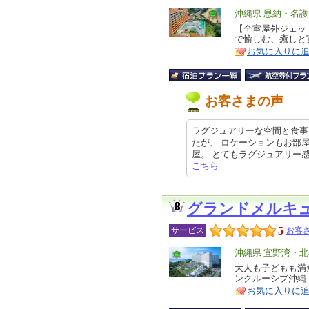
エ
沖縄県 恩納・名
リ
【全室屋外ジェッ
特
で愉しむ、癒しと
ア
徴
お気に入りに
お客さまの声
ラグジュアリーな空間と食事
たが、 ロケーションもお部
屋。 とてもラグジュアリー感があっ
こちら
グランドメルキ
5
サービス
お客さ
エ
沖縄県 宜野湾・
リ
大人も子どもも満
特
ンクルーシブ沖縄
ア
徴
お気に入りに