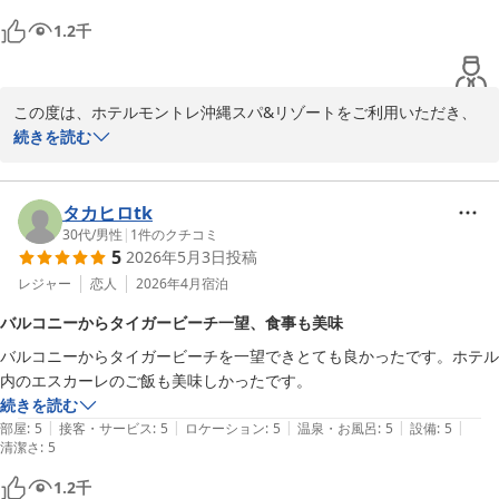
ご投稿ありがとうございました。
1.2
千
ホテルモントレ沖縄 スパ＆リゾート
2026-06-28
この度は、ホテルモントレ沖縄スパ&リゾートをご利用いただき、
また雰囲気や清潔感、接客、設備にご満足いただけたとのお言葉を
続きを読む
頂戴し誠にありがとうございます。

素敵な旅のお手伝いができたことを大変嬉しく思います。

タカヒロtk
30代
/
男性
|
1
件のクチコミ
5
2026年5月3日
投稿
また沖縄へお越しの際にも当館をお選びいただけるとのこと、スタ
ッフ一同大きな励みになります。

レジャー
恋人
2026年4月
宿泊
次回も心地よくお過ごしいただけるよう、より良いサービスを目指
バルコニーからタイガービーチ一望、食事も美味
して努めてまいります。

バルコニーからタイガービーチを一望できとても良かったです。ホテル
内のエスカーレのご飯も美味しかったです。
ご投稿ありがとうございました。
続きを読む
ホテルモントレ沖縄 スパ＆リゾート
|
|
|
|
|
部屋
:
5
接客・サービス
:
5
ロケーション
:
5
温泉・お風呂
:
5
設備
:
5
清潔さ
2026-05-17
:
5
1.2
千