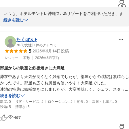
ビーチタオル無料貸し出しもとてもありがたいですが、貸出返却場所を
ご投稿ありがとうございました。
増やしていただけるとなおよいです。

ホテルモントレ沖縄 スパ＆リゾート
いつも、ホテルモントレ沖縄スパ&リゾートをご利用いただき、ま
またお世話になります！
たチャペルでの大切な挙式以来、毎年お越しいただいていることに
続きを読む
2026-06-28
心より御礼申し上げます。

今回は広々としたコーナールームやクラブルーム特典をお得にご利
たくぼんF
用いただき、ご満足いただけたとのお言葉は大変励みになります。

70代
/
女性
|
1
件のクチコミ
5
2026年6月14日
投稿
また、ロビーからエレベーターを使わずにお部屋へ向かえる点が、
レジャー
家族
2026年6月
宿泊
お子様連れのお客様にとって便利と感じていただけたことも嬉しく
部屋からの眺望と鉄板焼きに大満足
拝読いたしました。

滞在中あまり天気が良くなく残念でしたが、部屋からの眺望は素晴らし
かったです。部屋も広くお風呂も使いやすく大満足でした。

一方で、朝食の沖縄そばが提供されていなかった点、ランドリー設
連泊の特典は鉄板焼きにしましたが、大変美味しく、シェフ、スタッフ
備の少なさ、ビーチタオルの貸出・返却場所についてのご不便をお
の接客が心地良く楽しい時間でした。

続きを読む
かけし、誠に申し訳ございません。いただいたご意見は、今後の改
|
|
|
|
|
朝食も美味しく、次回は、ぜひ梅雨以外の季節に来たいねと息子と話し
部屋
:
5
接客・サービス
:
5
ロケーション
:
5
朝食
:
5
温泉・お風呂
:
5
善に向けて真摯に検討してまいります。

|
設備
:
5
清潔さ
:
5
ています。
「またお世話になります」とのお言葉が何よりの励みです。次回も
467
より快適にお過ごしいただけるよう、スタッフ一同努めてまいりま
す。
