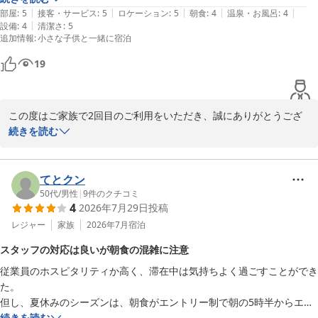
|
|
|
|
|
います。

部屋
:
5
接客・サービス
:
5
ロケーション
:
5
朝食
:
4
温泉・お風呂
:
4
|
設備
:
4
清潔さ
:
5
スパ施設には小さいながら温泉もあります。

追加情報
:
小さな子供と一緒に宿泊
朝食ビュッフェは時間予約を取るタイミングが難しいですが、レストラ
ン前で待つ必要がないのは助かります。

19
今回は打ち上げ花火が見られてよかったです。
この度はご家族で2回目のご利用をいただき、誠にありがとうござ
います。

続きを読む
オーシャンビューのお部屋やビーチ、プール、周辺の利便性など、
ファミリーで快適にお過ごしいただけたとのこと、大変うれしく拝
読いたしました。

てとクン
また、花火もご覧いただけたとのこと、夏の思い出になっていれば
50代
/
男性
|
9
件のクチコミ
4
2026年7月29日
投稿
幸いです。

レジャー
家族
2026年7月
宿泊
朝食ビュッフェにつきまして、コメントをいただきありがとうござ
スタッフの対応は良いが朝食の混雑に注意
います。

従業員のホスピタリティか高く、滞在中は気持ちよく過ごすことができ
口コミでは「時間予約」と記載いただいておりますが、当館の朝食
た。

は 時間指定ではなく“順番待ち制” となっております。

但し、夏休みのシーズンは、朝食がエントリー制で朝の5時半からエン
QRコードを読み取っていただくと番号が発行され、

トリー開始。エントリーが少しでも遅れると、朝食開始時間が1時間か
続きを読む