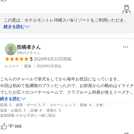
れば幸いです。

またご家族皆さまでお越しいただける日を心よりお待ちしておりま
す。

この度は、ホテルモントレ沖縄スパ&リゾートをご利用いただき、
誠にありがとうございました。

続きを読む
ご投稿ありがとうございました。
2年続けてお越しいただけたこと、スタッフ一同大変嬉しく拝読い
ホテルモントレ沖縄 スパ＆リゾート
たしました。

投稿者さん
2026-07-11
美しいビーチでのお子様のヤドカリ探しや、お食事、そしてスタッ
5
件のクチコミ
5
2026年6月22日
投稿
フのホスピタリティにご満足いただけたとのお言葉は、何よりの励
みでございます。

レジャー
家族
2026年6月
宿泊
また、3連泊特典や小学生以下のお子様も楽しめるアクティビティ
こちらのチャペルで挙式をしてから毎年お世話になっています。

についてもお喜びいただけたようで、大変光栄に存じます。

今回は初めて低層階のプランだったので、お部屋からの眺めはイマイチ
でしたが広々のコーナールームで、クラブルーム特典が使えリーズナブ
「また次回のために1年間仕事を頑張ります」とのお言葉に、私ど
ルに泊まれて満足です！

続きを読む
もも思わず笑顔になりました。

|
|
|
|
|
エレベーターに乗らずにロビーからお部屋へ向かえるのも子連れには便
部屋
:
5
接客・サービス
:
5
ロケーション
:
5
朝食
:
4
夕食
:
-
次回もご家族皆さまにとって素敵な思い出となるご滞在をご提供で
|
|
温泉・お風呂
:
5
設備
:
4
清潔さ
:
5
利でした。

きるよう、より一層努めてまいります。

追加情報
:
小さな子供と一緒に宿泊
朝食に沖縄そばがなくなっていたことは残念でした。

毎度のことですが、客室数に対してのランドリーが少なくしかも1階2
またお会いできます日を心よりお待ちしております。

368
階にしかないので洗濯物を持っての移動が面倒です。
