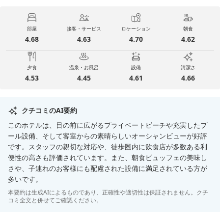
部屋
接客・サービス
ロケーション
朝食
4.68
4.63
4.70
4.62
夕食
温泉・お風呂
設備
清潔さ
4.53
4.45
4.61
4.66
クチコミのAI要約
このホテルは、目の前に広がるプライベートビーチや充実したプ
ール設備、そして客室からの素晴らしいオーシャンビューが好評
です。スタッフの親切な対応や、徒歩圏内に飲食店が多数ある利
便性の高さも評価されています。また、朝食ビュッフェの美味し
さや、子連れのお客様にも配慮された設備に満足されている方が
多いです。
本要約は生成AIによるものであり、正確性や適切性は保証されません。クチ
コミ全文と併せてご確認ください。