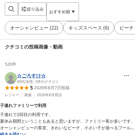
絞り込み
おすすめ順
オーシャンビュー
(
22
)
キッズスペース
(
6
)
ビーチ
クチコミの投稿画像・動画
520
件
☆ごろすけ☆
40代
/
女性
|
3
件のクチコミ
5
2026年8月7日
投稿
レジャー
家族
2026年8月
宿泊
子連れファミリーで利用
子連れで2回目の利用です。

夏休み期間ということもあると思いますが、ファミリー客が多いです。

オーシャンビューの客室、きれいなビーチ、小さい子が遊べるプール、
コンビニや飲食店が徒歩圏内にある立地、と求めるものが一通り揃って
続きを読む