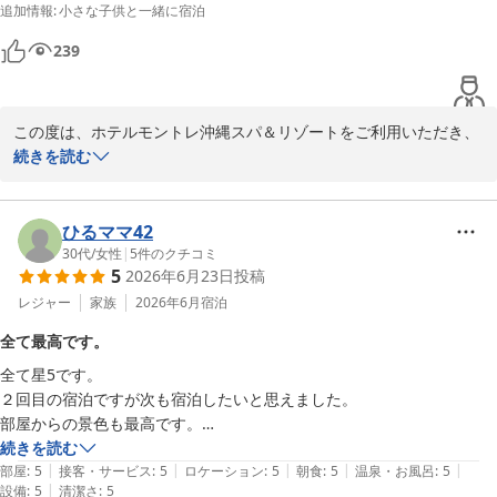
追加情報
:
小さな子供と一緒に宿泊
ご投稿ありがとうございました。
239
ホテルモントレ沖縄 スパ＆リゾート
2026-07-23
この度は、ホテルモントレ沖縄スパ＆リゾートをご利用いただき、
誠にありがとうございます。

続きを読む
お部屋からのオーシャンビューをお楽しみいただけたとのこと、大
変うれしく拝見いたしました。

また、プールではお子さまにもたくさん遊んでいただけたとのこと
ひるママ42
で、スタッフ一同とても励みになります。

30代
/
女性
|
5
件のクチコミ
5
2026年6月23日
投稿
朝食・夕食のビュッフェにつきましても「とてもおいしかった」と
レジャー
家族
2026年6月
宿泊
のお言葉をいただき、心より感謝申し上げます。

全て最高です。
今後も皆さまに快適で楽しい時間をお過ごしいただけるよう、より
全て星5です。

一層サービス向上に努めてまいります。

２回目の宿泊ですが次も宿泊したいと思えました。

部屋からの景色も最高です。

またのご来館をスタッフ一同、心よりお待ちしております。

朝食のヨーグルトのトッピングがたくさんあったのが印象的でした。
続きを読む
|
|
|
|
|
部屋
:
5
接客・サービス
:
5
ロケーション
:
5
朝食
:
5
温泉・お風呂
:
5
ご投稿ありがとうございました。
|
設備
:
5
清潔さ
:
5