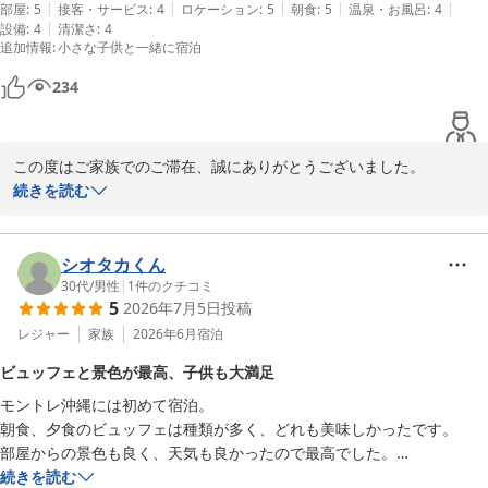
|
|
|
|
|
しめました。ビーチもきれいで沖縄の海を満喫できました。そして何よ
部屋
:
5
接客・サービス
:
4
ロケーション
:
5
朝食
:
5
温泉・お風呂
:
4
ホテルモントレ沖縄 スパ＆リゾート
|
設備
:
4
清潔さ
:
4
り、お部屋からのオーシャンビューも、1日の時間の中で美しい景色を
追加情報
:
小さな子供と一緒に宿泊
2026-07-28
展望できてとてもリフレッシュできました。

234
しいてあげるとすると、エレベーターのアクセスや、館内のルートがわ
かりにくく、慣れるまでに時間を要しました。
この度はご家族でのご滞在、誠にありがとうございました。

続きを読む
沖縄の美しい景色とプール、ビーチを楽しんでいただけたとのこ
と、大変嬉しく思います。そのようなリフレッシュのひとときを提
供できたことに感謝いたします。

シオタカくん
30代
/
男性
|
1
件のクチコミ
5
2026年7月5日
投稿
エレベーターのアクセスや館内のルートについてのご指摘、貴重な
ご意見として伺いました。今後の改善に活かしてまいります。

レジャー
家族
2026年6月
宿泊
ビュッフェと景色が最高、子供も大満足
またのご来館を心よりお待ちしております。

モントレ沖縄には初めて宿泊。

朝食、夕食のビュッフェは種類が多く、どれも美味しかったです。

ホテルモントレ沖縄 スパ＆リゾート
部屋からの景色も良く、天気も良かったので最高でした。

ホテルモントレ沖縄 スパ＆リゾート
プールは子どもも楽しめる仕様で小さい子でも楽しめました。

続きを読む