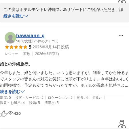
またお会いできます日を心よりお待ちしております。

この度はホテルモントレ沖縄スパ&リゾートにご宿泊いただき、誠
にありがとうございます。

続きを読む
ご投稿ありがとうございました。
あいにくのお天気ではございましたが、お部屋からの眺望や広さ、
ホテルモントレ沖縄 スパ＆リゾート
お風呂の使い心地にご満足いただけたとのこと、大変嬉しく拝読い
2026-06-28
たしました。

hawaiann_g
50代
/
女性
|
25
件のクチコミ
5
2026年6月14日
投稿
また、連泊特典としてお選びいただいた鉄板焼きもお楽しみいただ
けたようで、シェフ・スタッフへの温かいお言葉は何よりの励みで
レジャー
家族
2026年6月
宿泊
ございます。

娘との沖縄旅行。
朝食についてもご評価いただき、重ねて御礼申し上げます。

今年もまた、娘と伺いました。いつも思いますが、到着してから帰るま
でスタッフの皆さんの対応と笑顔には頭が下がります。今年はあいにく
次回はぜひ、より過ごしやすい季節の沖縄をお楽しみいただければ
の雨模様で、予定も立てづらかったですが、ホテルの温泉も気持ちよ
と存じます。

く、立地も何処へでも行ける場所ですので、今年も沖縄を満喫しまし
続きを読む
お客様と息子様にまたお会いできます日を、スタッフ一同心よりお
|
|
|
|
|
た。また、来年も同じ時期に伺いたいと思います♪

部屋
:
5
接客・サービス
:
5
ロケーション
:
5
朝食
:
4
夕食
:
-
待ちしております。

|
|
温泉・お風呂
:
4
設備
:
5
清潔さ
:
5
よろしくお願いいたします。

沖縄モントレスパリゾート大好きな親子です。
ご投稿ありがとうございました。
420
ホテルモントレ沖縄 スパ＆リゾート
2026-06-28