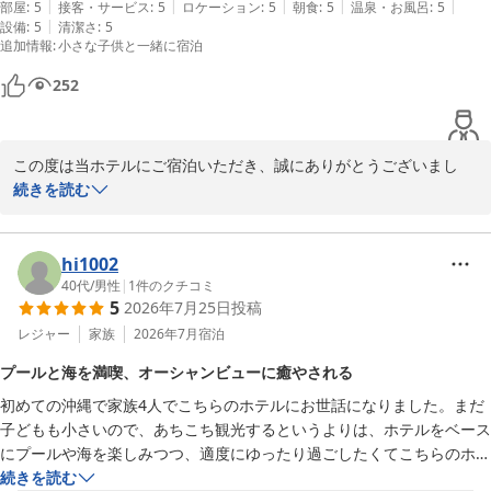
|
|
|
|
|
選ぶと館内で使えるサービス券に交換出来るのはとてもいいサービスだ
部屋
:
5
接客・サービス
:
5
ロケーション
:
5
朝食
:
5
温泉・お風呂
:
5
|
設備
:
5
清潔さ
:
5
と思いました。屋外プールが想像していたより小さかったですが、子供
ご投稿ありがとうございました。
追加情報
:
小さな子供と一緒に宿泊
たちは満足していたようです。今後も利用していきたいホテルになりま
ホテルモントレ沖縄 スパ＆リゾート
した。
252
2026-07-30
この度は当ホテルにご宿泊いただき、誠にありがとうございまし
た。

続きを読む
リゾート感あふれるロビーや、素晴らしいオーシャンビューにご満
足いただけたとのこと、とても嬉しく思います。また、花火やお掃
hi1002
除のサービス券についてもお楽しみいただけたようで何よりです。

40代
/
男性
|
1
件のクチコミ
5
2026年7月25日
投稿
屋外プールに関してはご期待に添えなかった部分があったかもしれ
レジャー
家族
2026年7月
宿泊
ませんが、お子様が満足されたとのご感想は大変励みになります。

プールと海を満喫、オーシャンビューに癒やされる
初めての沖縄で家族4人でこちらのホテルにお世話になりました。まだ
今後もお客様にご満足いただけるよう努めてまいりますので、ぜひ
子どもも小さいので、あちこち観光するというよりは、ホテルをベース
またのご利用をお待ちしております。

にプールや海を楽しみつつ、適度にゆったり過ごしたくてこちらのホテ
ルにしました。お天気も良く、プールは清潔感もあり子どもも大人も楽
続きを読む
ホテルモントレ沖縄 スパ＆リゾート