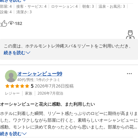
・現在の待ち状況

|
|
|
|
|
ら2時間後になるので注意。

部屋
:
4
接客・サービス
:
4
ロケーション
:
4
朝食
:
3
温泉・お風呂
:
3
・呼び出しまでのおおよその時間  

|
設備
:
4
清潔さ
:
3
また、外国籍の方の割合が高く、伺った時にはフロントの方と揉めて大
をスマートフォンで確認できる仕組みです。

声出してました。
182
そのため、レストラン前で長く並ぶ必要がなく、混雑しやすい夏休
み期間でもご家族でゆったりお過ごしいただきながら朝食の順番を
待つことができます。

この度は、ホテルモントレ沖縄スパ＆リゾートをご利用いただき、
これからご利用を検討される皆さまにも、ぜひ知っていただきたい
誠にありがとうございます。

続きを読む
ポイントです。

ご滞在を通してスタッフのホスピタリティを感じていただけたとの
こと、大変嬉しく拝読いたしました。快適にお過ごしいただけたこ
またのお越しをスタッフ一同心よりお待ちしております。
とは、私たちにとって何よりの励みです。

オーシャンビュー99
ホテルモントレ沖縄 スパ＆リゾート
40代
/
男性
|
1
件のクチコミ
5
2026年7月26日
投稿
2026-08-08
一方で、朝食のエントリー制につきましては、混雑時にご不便をお
かけし申し訳ございません。特に夏休み期間は多くのお客様にご利
レジャー
家族
2026年7月
宿泊
用いただくため、よりスムーズにご案内できるよう運用改善に努め
オーシャンビューと花火に感動、また利用したい
てまいります。

ホテルに到着した瞬間、リゾート感たっぷりのロビーに期待が高まりま
した。ワクワクしながら部屋に行くと、素晴らしいオーシャンビューに
貴重なご意見をお寄せいただき、心より感謝申し上げます。

感動。モントレに決めて良かったと心から思いました。部屋からの花火
次回お越しいただける際には、より快適で心地よい滞在をご提供で
も本当に素晴らしかったです。サービス面は、お部屋のお掃除の種類を
続きを読む
きるよう、スタッフ一同努めてまいります。
