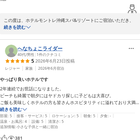
0歳でも過ごせるミストスペースも素敵ですね。

子連れのお客さんも多く、だからといって子供だらけでうるさいとか

部屋からは海が見渡せてうまく撮れてませんが夕日も綺麗です。

この度は、ホテルモントレ沖縄スパ&リゾートにご宿泊いただき、
台風が来てた時なので、もっと天気が良ければ綺麗なんだろうなあ〜
またご家族でのご滞在について素敵な口コミをご投稿いただき誠に
続きを読む
と。また来たいです。
ありがとうございます。

0歳と2歳のお子さまとご一緒でのご宿泊とのこと、館内のプールや
へなちょこライダー
プライベートビーチ、キッズスペースなどを安心して楽しんでいた
40代
/
男性
|
1
件のクチコミ
5
2026年6月23日
投稿
だけたと伺い、大変嬉しく存じます。

特に2歳のお子さまの“初めての海とプール”が良い思い出になったと
レジャー
家族
2026年6月
宿泊
のこと、スタッフ一同も心温まる気持ちで拝見いたしました。

やっぱり良いホテルです
2年連続でお世話になりました。

また、0歳のお子さまでも過ごしやすいミストスペースや、館内で
ビーチも綺麗で朝夕にはヤドカリ探しに子どもは大喜び。

一日ゆっくりお過ごしいただける充実した施設についてお褒めの言
ご飯も美味しくホテルの方も皆さんホスピタリティに溢れており大満足
葉を頂戴し、励みになります。

です。

続きを読む
お部屋からの夕日もご覧いただけたとのこと、台風の影響がありな
|
|
|
|
|
3連泊での特典や小学生以下でもシュノーケリングが行えるアクティビ
部屋
:
5
接客・サービス
:
5
ロケーション
:
5
朝食
:
5
夕食
:
-
がらも少しでも沖縄らしい景色を楽しんでいただけて何よりでござ
|
|
温泉・お風呂
:
4
設備
:
5
清潔さ
:
5
ティがあったりと大変ありがたいです。

います。

追加情報
:
小さな子供と一緒に宿泊
また次回のために1年間仕事頑張ります　笑
次回はぜひ、より良い天候の中で美しい海と夕日をご堪能いただけ
381