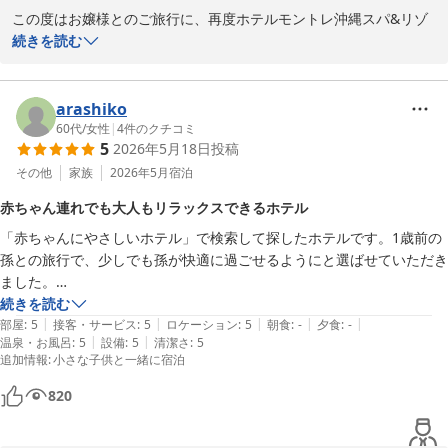
この度はお嬢様とのご旅行に、再度ホテルモントレ沖縄スパ&リゾ
ートをお選びいただき誠にありがとうございます。

続きを読む
毎年変わらずお越しいただけること、スタッフ一同心より嬉しく思
っております。

arashiko
60代
/
女性
|
4
件のクチコミ
5
2026年5月18日
投稿
あいにくのお天気ではございましたが、温泉や立地の利便性などを
ご活用いただき、沖縄での時間をお楽しみいただけたとのこと、大
その他
家族
2026年5月
宿泊
変安心いたしました。

赤ちゃん連れでも大人もリラックスできるホテル
また、スタッフへの温かいお言葉まで頂戴し、励みになる思いで拝
「赤ちゃんにやさしいホテル」で検索して探したホテルです。1歳前の
読いたしました。

孫との旅行で、少しでも孫が快適に過ごせるようにと選ばせていただき
ました。

来年もお会いできますことを、心より楽しみにお待ちしておりま
宿泊前からメールで相談に乗っていただき、不安をあまり感じず出発で
続きを読む
す。

|
|
|
|
|
きました。

部屋
:
5
接客・サービス
:
5
ロケーション
:
5
朝食
:
-
夕食
:
-
|
|
温泉・お風呂
:
5
設備
:
5
清潔さ
:
5
ホテルのスタッフの方はみなさん明るく優しく、ホスピタリティに溢れ
今後とも、沖縄モントレスパリゾートを親子で愛していただける存
追加情報
:
小さな子供と一緒に宿泊
ていました。

在であり続けられるよう、より一層努めてまいります。

赤ちゃん連れでのレストラン食事も、予約していいのか躊躇しました
820
が、笑顔で「もちろん大丈夫です！」と言ってくださり、楽しく食事を
ご投稿ありがとうございました。
させていただきました。食事中寝ていた孫にも感謝ですが（笑）

ホテルモントレ沖縄 スパ＆リゾート