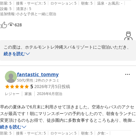
2026-07-28
|
|
|
|
|
また、沖縄へ旅行する際は利用したいと思います。
部屋
:
5
接客・サービス
:
5
ロケーション
:
5
朝食
:
5
温泉・お風呂
:
-
|
設備
:
5
清潔さ
:
5
追加情報
:
小さな子供と一緒に宿泊
628
この度は、ホテルモントレ沖縄スパ＆リゾートにご宿泊いただき、
また素敵な口コミをご投稿いただき誠にありがとうございます。

続きを読む
初めてのご宿泊とのことですが、朝食・夕食のビュッフェを美味し
くお召し上がりいただき、またお部屋からの景色もお楽しみいただ
fantastic_tommy
けたと伺い、大変嬉しく拝見いたしました。

50代
/
男性
|
2
件のクチコミ
5
2026年7月5日
投稿
お天気にも恵まれ、最高の眺望をご覧いただけたことは、スタッフ
にとっても喜ばしい限りです。

レジャー
家族
2026年6月
宿泊
早めの夏休みで6月末に利用させて頂きました。空港からバスのアクセ
プールにつきましても、お子さまに楽しんでいただけたとのこと、
スが最高です！朝にマリンスポーツの予約をしたので、朝食をランチに
安心して遊べる環境づくりを心がけておりますので、そのようなお
変更頂けるのもお得で、徒歩圏内に多数食事するところもあり、晩御飯
声を頂戴でき大変励みになります。

にも困りません（迷います）。ハンドクラフトは夜も営業されていて、
続きを読む
|
|
|
|
|
こちらも利用させて頂きました。また、スパも利用しましたが、お部屋
部屋
:
5
接客・サービス
:
5
ロケーション
:
5
朝食
:
5
夕食
:
-
「また沖縄へ旅行する際は利用したい」とのお言葉をいただき、ス