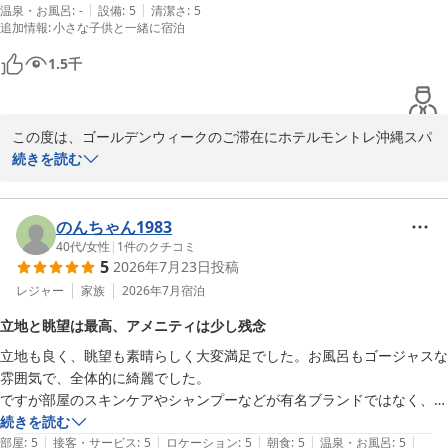
|
|
温泉・お風呂
:
-
設備
:
5
清潔さ
:
5
ベビーベッドもご用意頂き、0歳の子どもも安心して眠れました。

一方で、3階フロントまでの動線やエレベーターの使い勝手につい
追加情報
:
小さな子供と一緒に宿泊
周辺には徒歩圏内にたくさん飲食店もあり、便利でした。駐車場までも
てご不便をおかけし申し訳ございません。

カートでお送りいただけて、こどもたちもとても喜んでいました。あり
いただいたご意見は、より快適にご滞在いただけるホテルづくりの
1.5
千
がとうございました。

参考として共有し、改善に努めてまいります。

また是非沖縄旅行の際にはお世話になりたいです。
またお越しいただける日をスタッフ一同、心よりお待ちしておりま
この度は、ゴールデンウィークのご滞在にホテルモントレ沖縄スパ
す。

＆リゾートをお選びいただき、誠にありがとうございます。

続きを読む
ご投稿ありがとうございました。
また、数々の温かいお言葉をお寄せいただき、スタッフ一同大変う
ホテルモントレ沖縄 スパ＆リゾート
れしく拝読いたしました。

のんちゃん1983
40代
/
女性
|
1
件のクチコミ
2026-07-11
5
2026年7月23日
投稿
おもてなしやスタッフの対応、そしてロビー雰囲気やお部屋からの
景色をお楽しみいただけたとのこと、何よりの励みでございます。

レジャー
家族
2026年7月
宿泊
立地と眺望は最高、アメニティは少し残念
周辺環境の利便性や、駐車場までのカート送迎もお子さまに喜んで
立地も良く、眺望も素晴らしく大変満足でした。お風呂もゴージャスな
いただけたとのことで、私たちも大変光栄です。

雰囲気で、全体的に綺麗でした。

ですが部屋のスキンケアやシャンプーなどが有名ブランドではなく、少
ぜひ次回はゆっくりと2泊以上でのご滞在をお楽しみいただければ
し残念でした。
続きを読む
幸いです。

|
|
|
|
|
部屋
:
5
接客・サービス
:
5
ロケーション
:
5
朝食
:
5
温泉・お風呂
:
5