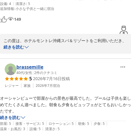
|
設備
:
4
清潔さ
:
5
また沖縄へお越しの際には、当ホテルへお帰りいただけることを心
追加情報
:
小さな子供と一緒に宿泊
よりお待ちしております。

149
ご投稿ありがとうございました．
ホテルモントレ沖縄 スパ＆リゾート
この度は、ホテルモントレ沖縄スパ＆リゾートをご利用いただき、
2026-06-06
誠にありがとうございます。

続きを読む
立地や眺望につきまして「最高」とのお言葉を頂戴し、またお部屋
や大浴場の雰囲気をお楽しみいただけたこと、大変うれしく拝見い
たしました。

brassemille
40代
/
女性
|
2
件のクチコミ
5
2026年7月16日
投稿
一方で、お部屋のスキンケア用品やシャンプー類がご期待に沿え
ず、残念なお気持ちにさせてしまいましたこと、心よりお詫び申し
レジャー
家族
2026年7月
宿泊
上げます。

オーシャンビューで部屋からの景色が最高でした。プールは子供も楽し
いただいたご意見は真摯に受け止め、より快適にお過ごしいただけ
めてたくさん遊べました。朝食も夕食もビュッフェがとてもおいしかっ
るよう努めてまいります。

たです。
続きを読む
また機会がございましたら、ぜひ当ホテルへお越しいただけますと
|
|
|
|
|
部屋
:
5
接客・サービス
:
5
ロケーション
:
5
朝食
:
5
夕食
:
5
幸いです。

|
|
温泉・お風呂
:
3
設備
:
5
清潔さ
:
5
スタッフ一同、心よりお待ちしております。
