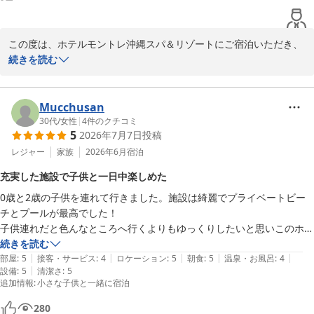
この度は、ホテルモントレ沖縄スパ＆リゾートにご宿泊いただき、
また温かいお言葉をお寄せくださり誠にありがとうございます。

続きを読む
バルコニーからのタイガービーチの眺望をお楽しみいただけたとの
こと、大変うれしく拝読いたしました。

Mucchusan
30代
/
女性
|
4
件のクチコミ
5
2026年7月7日
投稿
館内レストラン「エスカーレ」のお食事についてもご満足いただけ
たようで、シェフをはじめスタッフ一同の励みになります。

レジャー
家族
2026年6月
宿泊
充実した施設で子供と一日中楽しめた
これからも皆さまに心地よい時間をお過ごしいただけるよう、より
0歳と2歳の子供を連れて行きました。施設は綺麗でプライベートビー
良いサービスを目指してまいります。またお会いできます日を心よ
チとプールが最高でした！

りお待ちしております。

子供連れだと色んなところへ行くよりもゆっくりしたいと思いこのホテ
ルを選びました。

続きを読む
ご投稿ありがとうございました。
|
|
|
|
|
ホテル内で1日過ごしても、室内プール？屋外プール？ビーチ？カフ
部屋
:
5
接客・サービス
:
4
ロケーション
:
5
朝食
:
5
温泉・お風呂
:
4
ホテルモントレ沖縄 スパ＆リゾート
|
設備
:
5
清潔さ
:
5
ェ？キッズスペース？どこいこー！ってなるくらい充実してました。

追加情報
:
小さな子供と一緒に宿泊
2026-05-05
2歳は初めての海とプールでしたが、安心して遊ばせられました。本人
も積極的に楽しんでいて良かったです。

280