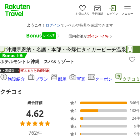
お気に入り
予約確認
ログイン
メニュー
沖縄県
恩納・名護・本部・今帰仁
タイガービーチ温泉
ホテルモントレ沖縄 スパ＆リゾート
ふるさと納税対象
施設紹介
プラン
部屋
写真
クーポン
クチコミ
クチコミ
総合評価
5
346
件
4.62
4
132
件
3
24
件
2
9
件
762
件
1
9
件