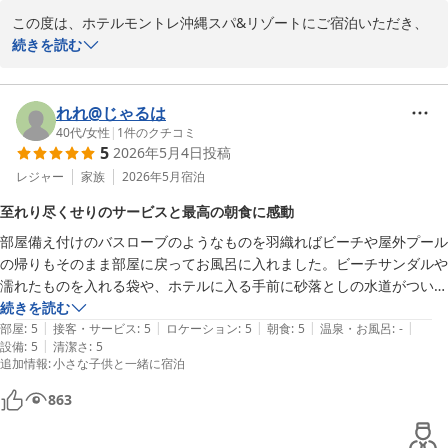
去年宿泊して良かったルネッサンスリゾートに再訪するか迷ったうえ、
ます。

この度は、ホテルモントレ沖縄スパ&リゾートにご宿泊いただき、
今回はモントレを選びました。ルネッサンスと異なり、こちらは徒歩圏
またお会いできます日をスタッフ一同、心よりお待ち申し上げてお
またご丁寧な口コミをお寄せくださり誠にありがとうございます。

続きを読む
内にコンビニや飲食店が多数あり、レンタカーなしの我が家にはこの点
ります。

魅力でした。

ロビーの香りや館内の雰囲気、お子さま向けのスタンプラリーや室
その他良かった点は以下の通りです。

ご投稿ありがとうございました。
内プールなど、ご家族で快適にお過ごしいただけたと伺い大変嬉し
れれ@じゃるは
・子ども用のビーチサンダルやパジャマが用意されていました。サイズ
ホテルモントレ沖縄 スパ＆リゾート
く存じます。

40代
/
女性
|
1
件のクチコミ
は90・110・130があり、事前に電話でお願いしていたため、お部屋に
5
2026年5月4日
投稿
2026-05-20
準備してくださっていて助かりました。

お部屋からの景色や立地、備品の使いやすさ、朝食、ランドリー設
レジャー
家族
2026年5月
宿泊
・エントランス横に貸し出し用のビニール傘がありました。折りたたみ
備など、多くの点をご評価いただき光栄です。

傘を持参していましたが、滞在中はこちらを利用できて便利でした。

至れり尽くせりのサービスと最高の朝食に感動
・朝食がとても美味しかったです。特に、その場で焼いてくださるオム
部屋備え付けのバスローブのようなものを羽織ればビーチや屋外プール
一方で、エレベーターの分かりづらさにつきましてはご不便をおか
レツは具材を選べて大満足でした。会場はかなり混雑していましたが、
の帰りもそのまま部屋に戻ってお風呂に入れました。ビーチサンダルや
けし申し訳ございません。改善の参考とさせていただきます。

朝7時からのWeb予約や、5時半からレストラン前で紙チケットを発券
濡れたものを入れる袋や、ホテルに入る手前に砂落としの水道がついた
できるシステムがあり、スムーズに利用できました。

り、ビーチではタオル使い放題と至れり尽くせり。マリンアクティビテ
続きを読む
数あるホテルの中から当館をお選びいただき、「また泊まりたい」
・ランドリーがあり便利でした。洗剤を持参していませんでしたが、1
|
|
|
|
|
ィも建物内にあり数ヶ月前に事前予約して行きました。朝食は評価高い
部屋
:
5
接客・サービス
:
5
ロケーション
:
5
朝食
:
5
温泉・お風呂
:
-
とのお言葉まで頂戴し心より感謝申し上げます。

回分100円で購入できる自販機があり助かりました。

|
設備
:
5
清潔さ
:
5
と知らずに食べるとすべて美味しすぎて感動。リピートしたいと思いま
・ブルーリーフに備え付けのドライヤーがリファです。風量があり速乾
追加情報
:
小さな子供と一緒に宿泊
した。子どもたちも喜んでいました。梅雨前だったので湿気もなくてベ
次回も心地よい滞在をご提供できるよう、スタッフ一同努めてまい
で快適でした。

ランダで缶ビール最高。
ります。

863
一点だけ注意が必要だと感じたのは、館内のエレベーターです。複数あ
りますが、5階のレストランフロアまで直通でないものもあり、乗り換
ご投稿ありがとうございました。