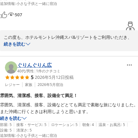
ホテルモントレ沖縄 スパ＆リゾート
追加情報
:
小さな子供と一緒に宿泊
2026-07-23
507
この度も、ホテルモントレ沖縄スパ&リゾートをご利用いただき、
誠にありがとうございます。

続きを読む
「全て最高」「全て星5」とのお言葉を頂戴し、スタッフ一同大変
嬉しく拝読いたしました。

ぐりんぐりん広
2回目のご宿泊でも「次も泊まりたい」と思っていただけたこと、
40代
/
男性
|
1
件のクチコミ
5
2026年5月12日
投稿
そしてお部屋からの景色をお楽しみいただけたことは、私どもにと
って何よりの励みです。

レジャー
家族
2026年5月
宿泊
また、朝食のヨーグルトトッピングを印象に残るポイントとして挙
雰囲気、清潔感、接客、設備全て満足！
げていただき、嬉しい限りです。

雰囲気、清潔感、接客、設備などとても満足で素敵な旅になりました。
また沖縄に行くときは利用しようと思います。
今後もご期待にお応えできるよう、より良いサービスを目指して努
続きを読む
めてまいります。

|
|
|
|
|
部屋
:
5
接客・サービス
:
5
ロケーション
:
5
朝食
:
4
温泉・お風呂
:
5
またお会いできます日を心よりお待ちしております。

|
設備
:
5
清潔さ
:
5
追加情報
:
小さな子供と一緒に宿泊