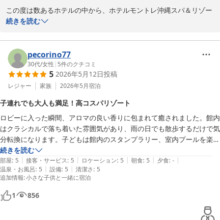
ホテル周辺にも沖縄らしいお店がたくさんあり、気分に合わせて食事な
この度は数あるホテルの中から、ホテルモントレ沖縄スパ＆リゾー
2026-06-28
どできる点も良かったです♪

トをお選びいただき、誠にありがとうございました。

続きを読む
3泊4日の旅でしたが、長期ステイしたいと思いました。女子3世代の
また、心温まるご感想をお寄せいただき重ねて御礼申し上げます。

旅、ゆっくり楽しむことができたのは、ホテルスタッフの方々のおかげ
です。是非また宿泊したいホテルです！赤ちゃんにもやさしいですが、
「赤ちゃんにやさしいホテル」として当館をお選びいただき、ご宿
pecorino77
大人もしっかりリラックスしてホテルステイを満喫できたいい滞在でし
泊前のご相談からご滞在中まで安心してお過ごしいただけたとのこ
30代
/
女性
|
5
件のクチコミ
た♪

5
2026年5月12日
投稿
と、大変嬉しく拝見いたしました。

スタッフの対応やホスピタリティにつきましても温かいお言葉を頂
レジャー
家族
2026年5月
宿泊
戴し、何よりの励みとなります。

子連れでも大人も満足！高コスパリゾート
レストランのご利用についてもご不安があった中、楽しくお食事の
ロビーに入った瞬間、アロマの良い香りに包まれて癒されました。館内
時間をお過ごしいただけたとのこと、そしてお孫様にもゆったりと
はクラシカルで落ち着いた雰囲気があり、雨の日でも散歩するだけで気
お過ごしいただけたご様子に、スタッフ一同心より安堵しておりま
分転換になります。子どもは館内のスタンプラリー、室内プールを楽し
す。

んでいて、天候に関係なく充実して過ごせました。

続きを読む
また、周辺環境にもご満足いただけたこと、さらに三世代でのご旅
|
|
|
|
|
お部屋からの景色も素晴らしく、オンザビーチの立地も魅力的です。子
部屋
:
5
接客・サービス
:
5
ロケーション
:
5
朝食
:
5
夕食
:
-
行をゆっくりお楽しみいただけたとのお言葉は、私どもにとって大
|
|
温泉・お風呂
:
5
設備
:
5
清潔さ
:
5
どもに優しい設備が整っている一方で、大人もゆったり楽しめるバラン
きな喜びでございます。

追加情報
:
小さな子供と一緒に宿泊
スの良さがありました。敷地も広すぎず、移動だけで疲れてしまうこと
これからも小さなお子様から大人の方まで、皆様に快適で心に残る
がないので、子連れ旅行には特にちょうど良い規模感だと思います。料
ご滞在をご提供できますよう努めてまいります。

1
856
金とのバランスも良く、かなりコストパフォーマンスの高いホテルだと
ぜひまたご家族皆様でお越しくださいませ。

感じました。

改めまして、この度のご宿泊と温かいお言葉に心より感謝申し上げ