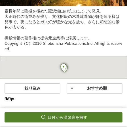
慶長年間に隆盛を極めた延沢銀山の坑夫によって発見。
大正時代の街並みが残り、文化財級の木造建造物が軒を連る様は
見事で、夜になるとガス灯が暖かな光を放ち、さらに幻想的な景
色が広がる。
掲載情報の著作権は提供元企業等に帰属します。
Copyright（C）2010 Shobunsha Publications,Inc. All rights reserv
ed.
絞り込み
9
/
9
件
銀山温泉
日付から温泉宿を探す
銀山温泉 伝統の宿 古山閣