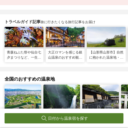
トラベルガイド記事
旅に行きたくなる旅行記事をお届け
青森ねぶた祭や仙台七
大正ロマンを感じる銀
【山形県山形市】自然
夕まつりなど、一生に
山温泉のおすすめ観光
に抱かれた温泉地・蔵
一度は行きたい！東北
スポット13選！散策
王で過ごす、スローな
の夏祭り
や食べ歩きも
ヒーリング旅
全国のおすすめの温泉地
北海道
宮城県
栃木県
神
函館温泉
秋保温泉
那須温泉
湯
日付から温泉宿を探す