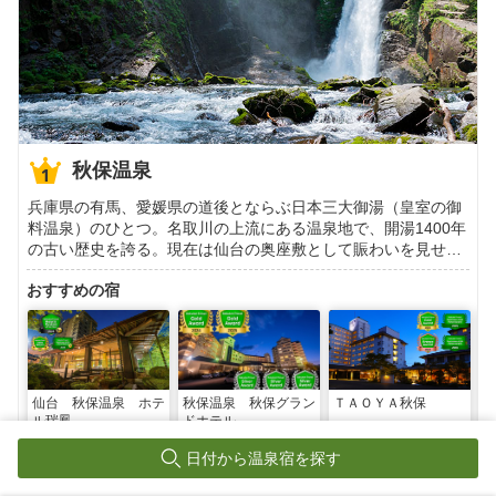
秋保温泉
兵庫県の有馬、愛媛県の道後とならぶ日本三大御湯（皇室の御
料温泉）のひとつ。名取川の上流にある温泉地で、開湯1400年
の古い歴史を誇る。現在は仙台の奥座敷として賑わいを見せて
いる。掲載情報の著作権は提供元企業等に帰属します。Copyri
おすすめの宿
ght（C）2010 Shobunsha Publications,Inc. All rights reserved.
仙台 秋保温泉 ホテ
秋保温泉 秋保グラン
ＴＡＯＹＡ秋保
ル瑞鳳
ドホテル
4.42
4.43
4.25
日付から温泉宿を探す