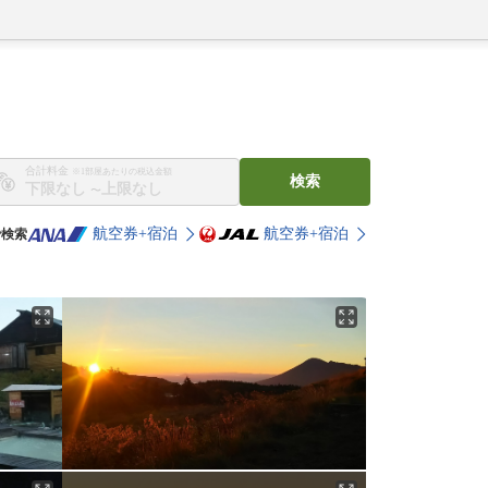
合計料金
※1部屋あたりの税込金額
検索
〜
航空券+宿泊
航空券+宿泊
で検索