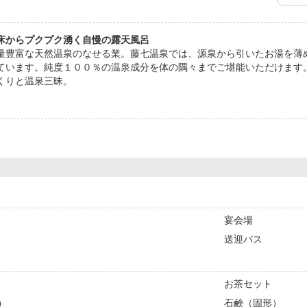
床からプクプク湧く自慢の露天風呂
量豊富な天然温泉のなせる業。藤七温泉では、源泉から引いたお湯を薄
ています。純度１００％の温泉成分を体の隅々までご堪能いただけます
くりと温泉三昧。
宴会場
送迎バス
お茶セット
)
石鹸（固形）