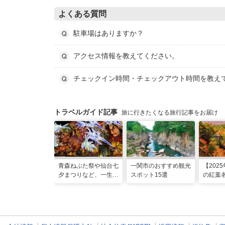
よくある質問
駐車場はありますか？
アクセス情報を教えてください。
チェックイン時間・チェックアウト時間を教え
トラベルガイド記事
旅に行きたくなる旅行記事をお届け
青森ねぶた祭や仙台七
一関市のおすすめ観光
【202
夕まつりなど、一生に
スポット15選
の紅葉名
一度は行きたい！東北
頃時期
の夏祭り
情報も