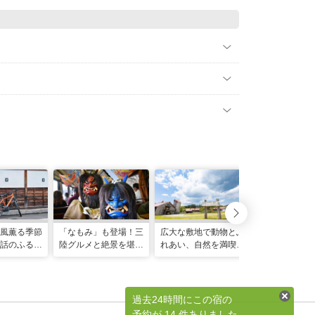
風薫る季節
「なもみ」も登場！三
広大な敷地で動物とふ
話のふるさ
陸グルメと絶景を堪能
れあい、自然を満喫！
イクリング
する、ぬくぬく快適
大人も子どもも楽しめ
「こたつ列車」の旅
る「小岩井農場」ガイ
ド
過去24時間にこの宿の
予約が 14 件ありました。