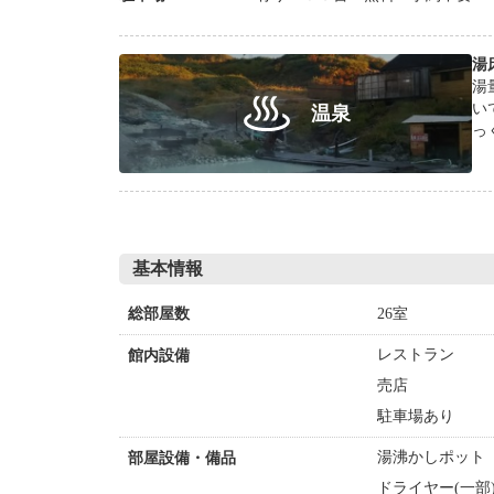
湯
湯
い
温泉
っ
基本情報
26室
総部屋数
レストラン
館内設備
売店
駐車場あり
湯沸かしポット
部屋設備・備品
ドライヤー(一部