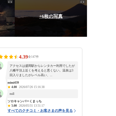
+6枚の写真
4.39
全147件
アクセスは盛岡駅からレンタカー利用でしたが
八幡平頂上近くを考えると悪くない。温泉は3
回入りましたがレベル高い、...
mimi439
4.00
2026/07/26 15:16:38
null
ソロキャンパーくまっち
5.00
2026/05/31 13:51:17
すべてのクチコミ・お客さまの声を見る