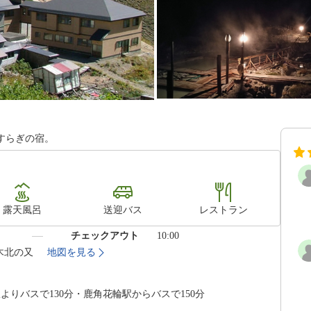
すらぎの宿。
露天風呂
送迎バス
レストラン
）
チェックアウト
10:00
寄木北の又
地図を見る
よりバスで130分・鹿角花輪駅からバスで150分