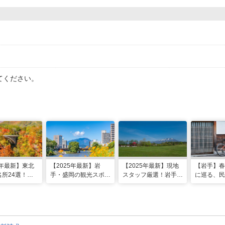
てください。
5年最新】東北
【2025年最新】岩
【2025年最新】現地
【岩手】春
所24選！見
手・盛岡の観光スポッ
スタッフ厳選！岩手県
に巡る、民
やライトアップ
ト20選！モデルコー
のおすすめ観光スポッ
と・遠野サ
スのほか、ご当地グル
トBEST19
コース
メや穴場の名所もご紹
介