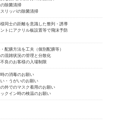
室の除菌清掃
室スリッパの除菌清掃
客様同士の距離を意識した整列・誘導
ロントにアクリル板設置等で飛沫予防
供・配膳方法を工夫（個別配膳等）
場の混雑状況の管理と分散化
調不良のお客様の入場制限
館時の消毒のお願い
洗い・うがいのお願い
室の外でのマスク着用のお願い
ェックイン時の検温のお願い