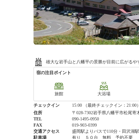
雄大な岩手山と八幡平の景勝が目前に広がるや
宿の注目ポイント
旅館
大浴場
チェックイン
15:00 （最終チェックイン：21:00
住所
〒028-7302岩手県八幡平市松尾
TEL
090-1495-0950
FAX
019-903-0399
交通アクセス
盛岡駅よりバスで110分・田沢湖駅
駐車場
有り ５０台 無料 予約不要