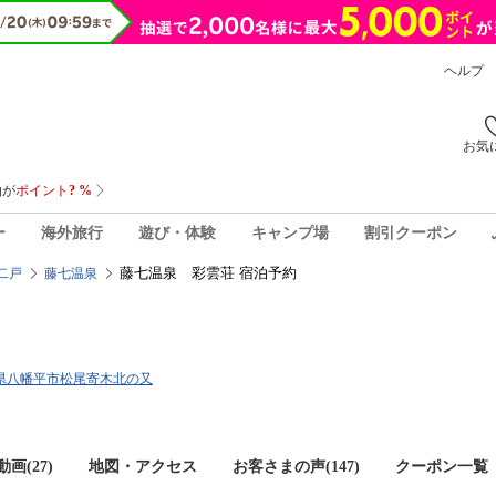
ヘルプ
お気
ー
海外旅行
遊び・体験
キャンプ場
割引クーポン
藤七温泉 彩雲荘 宿泊予約
二戸
藤七温泉
岩手県八幡平市松尾寄木北の又
画(27)
地図・アクセス
お客さまの声(
147
)
クーポン一覧