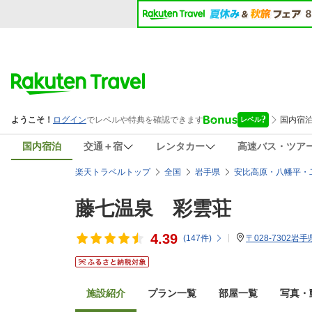
国内宿泊
交通＋宿
レンタカー
高速バス・ツア
楽天トラベルトップ
全国
岩手県
安比高原・八幡平・
藤七温泉 彩雲荘
4.39
(
147
件)
〒028-7302
施設紹介
プラン一覧
部屋一覧
写真・動