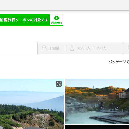
1
0
1
大人
子供
パッケージ