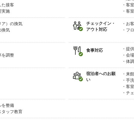
した接客
客
迎実施
客
チェックイン・
リア）の換気
お
アウト対応
の換気
フ
提
食事対応
率を調整
会
体
宿泊者へのお願
来
い
手
客
チ
ルを整備
スタッフ教育