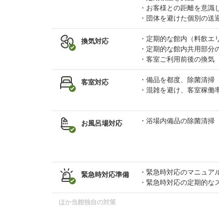
お客様との距離を意識
団体を避けた個別の送
定期的な館内（料飲エ
換気対応
定期的な館内共用部分
客室ご利用前後の換気
備品を都度、除菌清掃
客室対応
混雑を避け、客室稼働
浴場内備品の除菌清掃
お風呂場対応
緊急時対応のマニュア
緊急時対応準備
緊急時対応の定期的な
ほか当館独自の対策