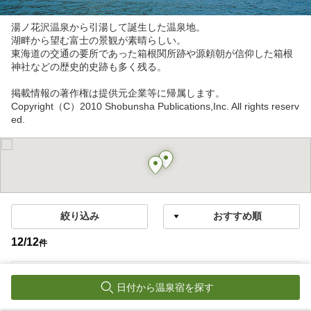
湯ノ花沢温泉から引湯して誕生した温泉地。
湖畔から望む富士の景観が素晴らしい。
東海道の交通の要所であった箱根関所跡や源頼朝が信仰した箱根
神社などの歴史的史跡も多く残る。
掲載情報の著作権は提供元企業等に帰属します。
Copyright（C）2010 Shobunsha Publications,Inc. All rights reserv
ed.
絞り込み
12
/
12
件
芦ノ湖温泉
日付から温泉宿を探す
箱根・芦ノ湖 はなをり（オリックスホテルズ＆