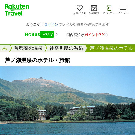
お気に入り
予約確認
ログイン
メニュー
天トラベル
首都圏の温泉
神奈川県の温泉
芦ノ湖温泉のホテル
芦ノ湖温泉のホテル・旅館