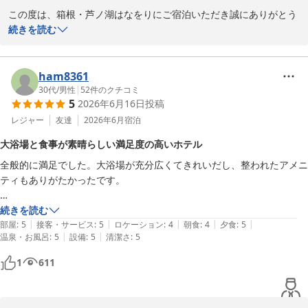
この度は、箱根・芦ノ湖はなをりにご宿泊いただき誠にありがとう
またお客様とお会いできる日を心よりお待ち申し上げております。

ございます。

続きを読む
ご滞在をお楽しみいただけた様子が伺え、大変嬉しく存じます。

箱根・芦ノ湖　はなをり
お食事は季節によってメニューを変更しておりますので、またお越
箱根・芦ノ湖 はなをり（オリックスホテルズ＆リゾーツ）
しの際にはその季節ならではのお食事を芦ノ湖の雄大な景色ととも
ham8361
2026-07-10
にお楽しみいただけますと幸いです。

30代
/
男性
|
52
件のクチコミ
5
2026年6月16日
投稿
またのお越しを心よりお待ちしております。
レジャー
友達
2026年6月
宿泊
箱根・芦ノ湖 はなをり（オリックスホテルズ＆リゾーツ）
大浴場と食事が素晴らしい満足度の高いホテル
2026-06-21
全般的に満足でした。大浴場が充分広くてきれいだし、整われたアメニ
ティもありがたかったです。

食事も美味しかったですし、晩ご飯は専門店と比べて負けないくらいで
続きを読む
|
|
|
|
|
量と質も優れていました。
部屋
:
5
接客・サービス
:
5
ロケーション
:
4
朝食
:
4
夕食
:
5
|
|
温泉・お風呂
:
5
設備
:
5
清潔さ
:
5
1
611