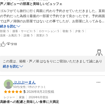
芦ノ湖ビューの部屋と美味しいビュッフェ
すと幸いです。

貴重なお時間をいただきクチコミをご投稿していただき誠にありが
ゴルフがてら旅行に行く両親に代わり予約させていただきました。直前
とうございます。

の予約だった為残り最後の一部屋で予約できて良かったです。予約画面
またお越しいただけることをスタッフ一同、心よりお待ちしており
では芦ノ湖側のお部屋ではないとの事でしたが、お部屋に入ってみると
ます。
なんと♪芦ノ湖ビュー！！だったそうでとてもラッキーだと喜んだおり
続きを読む
|
|
|
|
|
ました。ビュッフェも色々と選びきれない程あっておいしかったそうで
部屋
:
5
接客・サービス
:
5
ロケーション
:
5
朝食
:
5
夕食
:
5
箱根・芦ノ湖 はなをり（オリックスホテルズ＆リゾーツ）
|
|
温泉・お風呂
:
5
設備
:
5
清潔さ
:
5
す。帰ってきていいホテルだったよと申しておりました。今度は私もい
2026-06-01
ってみたいなぁー(^^)
510
この度は、箱根・芦ノ湖 はなをりにご宿泊いただきまして誠にあり
がとうございます。数ある施設の中から当館をお選びいただき、詳
続きを読む
細にレビューを記載していただきましたこと重ねて御礼申し上げま
す。ご滞在中、ごゆっくりお過ごしいただけた様子が伺え私共も大
変嬉しく存じます。箱根の名湯と芦ノ湖の雄大な眺望とのコラボレ
ぷぷぷーまん
ーションが望める温泉や、旬の食材を使用した料理を堪能していた
50代
/
女性
|
1
件のクチコミ
5
2026年8月2日
投稿
だけたら幸いでございます。当館のビュッフェのメニューは季節に
応じて変わってまいりますので、次回のご来館もきっとお楽しみい
レジャー
家族
2026年6月
宿泊
高齢者への配慮と美味しい食事に大満足
ただけるかと思います。またのご来館をスタッフ一同心よりお待ち