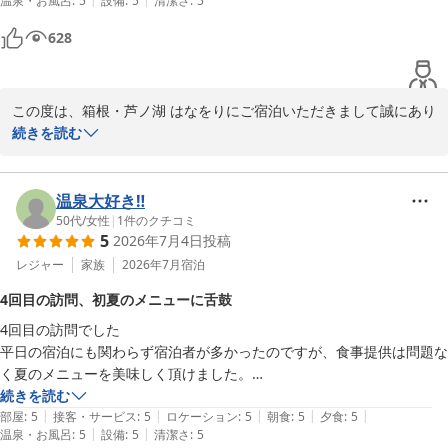
温泉・お風呂
:
5
設備
:
5
清潔さ
:
5
温泉も丁度良い湯加減で露天風呂も景色を眺めながらゆっくり入ること
が出来ました。また、子どもや孫と一緒に行きたいと思っています。
628
この度は、箱根・芦ノ湖 はなをりにご宿泊いただきまして誠にあり
がとうございます。数ある施設の中から当館をお選びいただき、詳
続きを読む
細にレビューを記載していただきましたこと重ねて御礼申し上げま
す。ご滞在中、ごゆっくりお過ごしいただけた様子が伺え私共も大
変嬉しく存じます。箱根の名湯と芦ノ湖の雄大な眺望とのコラボレ
温泉大好き‼️
ーションが望める温泉や、旬の食材を使用した料理を堪能していた
50代
/
女性
|
1
件のクチコミ
5
2026年7月4日
投稿
だけたら幸いでございます。当館のビュッフェのメニューは季節に
応じて変わってまいりますので、次回のご来館もきっとお楽しみい
レジャー
家族
2026年7月
宿泊
ただけるかと思います。またのご来館をスタッフ一同心よりお待ち
4回目の訪問、初夏のメニューに舌鼓
申し上げております。ご投稿ありがとうございました。
4回目の訪問でした

箱根・芦ノ湖 はなをり（オリックスホテルズ＆リゾーツ）
平日の宿泊にも関わらず宿泊者が多かったのですが、食事提供は問題な
2026-07-07
く夏のメニューを美味しく頂けました。

バイキングで使用したお皿を直ぐに下げてくださって有り難く、朝食、
続きを読む
|
|
|
|
|
夕食時のバイキングにお酒メニューも沢山あるのでお料理に合わせて好
部屋
:
5
接客・サービス
:
5
ロケーション
:
5
朝食
:
5
夕食
:
5
|
|
温泉・お風呂
:
5
設備
:
5
清潔さ
:
5
きなお酒を頂けるのでとってもありがたいです。
