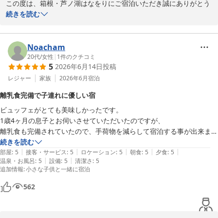
この度は、箱根・芦ノ湖はなをりにご宿泊いただき誠にありがとう
ございます。

続きを読む
ご滞在をお楽しみいただけた様子が伺え、大変嬉しく存じます。

また、お食事や大浴場についてお褒めのお言葉をいただき、恐縮で
ございます。

Noacham
お食事は季節によってメニューを変更しておりますので、またお越
20代
/
女性
|
1
件のクチコミ
5
2026年6月14日
投稿
しの際にはその季節ならではのお食事を芦ノ湖の雄大な景色ととも
にお楽しみいただけますと幸いです。

レジャー
家族
2026年6月
宿泊
またのお越しを心よりお待ちしております。
離乳食完備で子連れに優しい宿
箱根・芦ノ湖 はなをり（オリックスホテルズ＆リゾーツ）
ビュッフェがとても美味しかったです。

2026-06-16
1歳4ヶ月の息子とお伺いさせていただいたのですが、

離乳食も完備されていたので、手荷物を減らして宿泊する事が出来まし
た。大浴場にはベビーバスもあったので、温泉には入れませんでした
続きを読む
|
|
|
|
|
が、息子も温泉気分を味わえたと思います！再度お伺いしたいと思える
部屋
:
5
接客・サービス
:
5
ロケーション
:
5
朝食
:
5
夕食
:
5
|
|
温泉・お風呂
:
5
設備
:
5
清潔さ
:
5
素敵な施設でした！
追加情報
:
小さな子供と一緒に宿泊
562