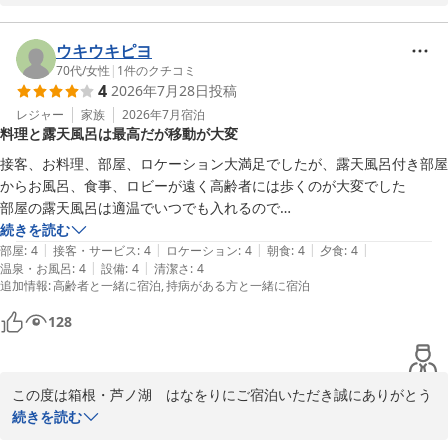
当館をお楽しみいただけた様子が伺え、大変嬉しく存じます。

しかしながら、朝食や大浴場に関しましては、ご不便をおかけして
しまい申し訳ございません。

ウキウキピヨ
いただいたご意見はスタッフ内で共有し、改善に努めてまいりま
70代
/
女性
|
1
件のクチコミ
4
2026年7月28日
投稿
す。

今後もお客様のご期待にお応えできるよう、スタッフ一同努力して
レジャー
家族
2026年7月
宿泊
料理と露天風呂は最高だが移動が大変
まいります。

またのお越しを心よりお待ちしております。

接客、お料理、部屋、ロケーション大満足でしたが、露天風呂付き部屋
クチコミのご投稿ありがとうございました。
からお風呂、食事、ロビーが遠く高齢者には歩くのが大変でした

部屋の露天風呂は適温でいつでも入れるので

箱根・芦ノ湖 はなをり（オリックスホテルズ＆リゾーツ）
凄く気に入りました

続きを読む
2026-08-06
|
|
|
|
|
お料理やデザートのクオリティが高くお刺身などの新鮮さにも大満足で
部屋
:
4
接客・サービス
:
4
ロケーション
:
4
朝食
:
4
夕食
:
4
|
|
温泉・お風呂
:
4
設備
:
4
清潔さ
:
4
した

追加情報
:
高齢者と一緒に宿泊
持病がある方と一緒に宿泊
又是非行きたいと思っています

お世話になり有り難うございました
128
この度は箱根・芦ノ湖　はなをりにご宿泊いただき誠にありがとう
ございます。

続きを読む