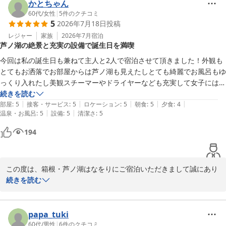
この度は大涌谷観光の拠点として当館をお選びいただいたにもかか
かとちゃん
わらず、周辺のご案内や館内の導線につきまして、ご不便をおかけ
60代
/
女性
|
5
件のクチコミ
5
2026年7月18日
投稿
してしまい誠に申し訳ございませんでした。

レジャー
家族
2026年7月
宿泊
芦ノ湖の絶景と充実の設備で誕生日を満喫
桃源台駅へのアクセスにつきましては、ご案内が不足しており、お
客様にご足労をおかけしたこと、深く反省しております。また、館
今回は私の誕生日も兼ねて主人と2人で宿泊させて頂きました！外観も
内の構造が分かりにくく、ご移動の際に迷わせてしまいましたこ
とてもお洒落でお部屋からは芦ノ湖も見えたしとても綺麗でお風呂もゆ
と、重ねてお詫び申し上げます。いただいたご指摘は、今後の館内
っくり入れたし美観スチーマーやドライヤーなども充実して女子にはあ
案内やスタッフの接客改善に向けた重要な課題として今後の参考に
りがたいです食事も美味しかったし何より飲み放題のアルコールも種類
続きを読む
させていただきます。

|
|
|
|
|
が豊富で満足でした。スタッフさんも写真を撮ってくれたり対応も良く
部屋
:
5
接客・サービス
:
5
ロケーション
:
5
朝食
:
5
夕食
:
4
|
|
温泉・お風呂
:
5
設備
:
5
清潔さ
:
5
て又ぜひ行きたいと思っています。
一方で、お食事やアルコール飲み放題のサービスにつきましては、
194
お喜びいただけたようで大変嬉しく存じます。また、お部屋の露天
風呂のカーテンに関しましても、具体的な改善案をいただきありが
とうございます。より快適にお過ごしいただける空間づくりについ
て、今後の設備検討の参考とさせていただきます。

この度は、箱根・芦ノ湖はなをりにご宿泊いただきまして誠にあり
がとうございます。

続きを読む
またのお越しをスタッフ一同、心よりお待ち申し上げております。

当館でのご滞在をご満喫していただけた様子が伺え、大変嬉しく存
じます。ビュッフェの内容は季節に応じて変わりますので、次回お
箱根・芦ノ湖　はなをり
越しいただいた際にもお楽しみいただけると思います。

papa_tuki
今後もお客様のご期待にお応えできるよう、スタッフ一同さらに努
60代
/
男性
|
6
件のクチコミ