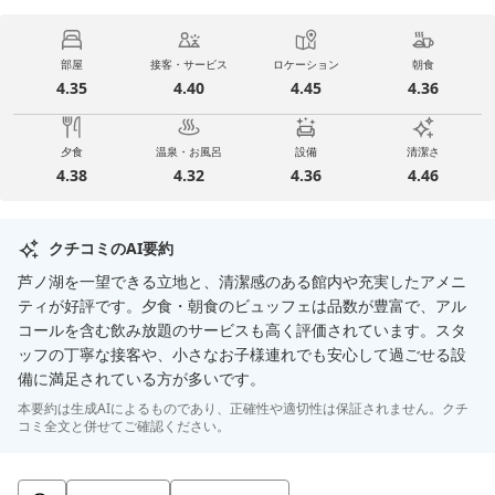
部屋
接客・サービス
ロケーション
朝食
4.35
4.40
4.45
4.36
夕食
温泉・お風呂
設備
清潔さ
4.38
4.32
4.36
4.46
クチコミのAI要約
芦ノ湖を一望できる立地と、清潔感のある館内や充実したアメニ
ティが好評です。夕食・朝食のビュッフェは品数が豊富で、アル
コールを含む飲み放題のサービスも高く評価されています。スタ
ッフの丁寧な接客や、小さなお子様連れでも安心して過ごせる設
備に満足されている方が多いです。
本要約は生成AIによるものであり、正確性や適切性は保証されません。クチ
コミ全文と併せてご確認ください。