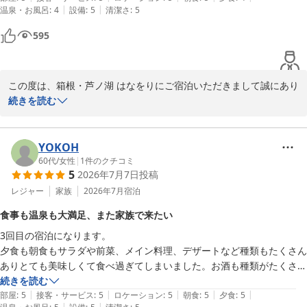
|
|
温泉・お風呂
:
4
設備
:
5
清潔さ
:
5
２台用意いただき、親子水入らず楽しめました。

ブッフェのお料理も美味しく子ども達は満足していました。私は、レス
595
トランの席にもう少し余裕があれば隣席を気にせずグループでの会話が
弾んだかなと思い、そこだけ残念でした。
この度は、箱根・芦ノ湖 はなをりにご宿泊いただきまして誠にあり
がとうございます。数ある施設の中から当館をお選びいただき、詳
続きを読む
細にレビューを記載していただきましたこと重ねて御礼申し上げま
す。ご滞在中、ごゆっくりお過ごしいただけた様子が伺え私共も大
変嬉しく存じます。箱根の名湯と芦ノ湖の雄大な眺望とのコラボレ
YOKOH
ーションが望める温泉や、旬の食材を使用した料理を堪能していた
60代
/
女性
|
1
件のクチコミ
5
2026年7月7日
投稿
だけたら幸いでございます。当館のビュッフェのメニューは季節に
応じて変わってまいりますので、次回のご来館もきっとお楽しみい
レジャー
家族
2026年7月
宿泊
ただけるかと思います。またのご来館をスタッフ一同心よりお待ち
食事も温泉も大満足、また家族で来たい
申し上げております。ご投稿ありがとうございました。
3回目の宿泊になります。

箱根・芦ノ湖 はなをり（オリックスホテルズ＆リゾーツ）
夕食も朝食もサラダや前菜、メイン料理、デザートなど種類もたくさん
2026-07-13
ありとても美味しくて食べ過ぎてしまいました。お酒も種類がたくさん
あり飲み放題でとても満足できます。子どもも大人も十分楽しめる内容
続きを読む
|
|
|
|
|
だと思います。

部屋
:
5
接客・サービス
:
5
ロケーション
:
5
朝食
:
5
夕食
:
5
|
|