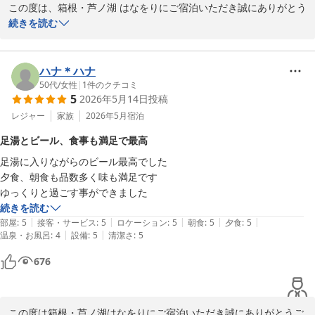
この度は、箱根・芦ノ湖 はなをりにご宿泊いただき誠にありがとう
めの時間を仮押さえしてくださったのもありがたかったです)

ございます。

続きを読む
大浴場は広く、清掃も行き届いており快適でした。 

数ある施設の中から当館をお選びいただき、また、ご家族にとって
サウナもドライサウナとミストサウナがあり、楽しむ事ができました。

特別なご旅行に当館をお選びいただきましたこと重ねて御礼申し上
1つだけ気になったと言えば、循環式なので微かに塩素臭を感じる時も
げます。スタッフの対応に関してお褒めの言葉をいただき大変嬉し
ハナ＊ハナ
ありますが、規模が大きいので仕方がないかなという感じです。

く存じます。お客様が安心して快適にお過ごしいただけた様子を伺
50代
/
女性
|
1
件のクチコミ
またスタッフの皆さまが親切なのも、大変印象的でした。

5
2026年5月14日
投稿
うことができ、私共も安心いたしました。箱根の名湯と芦ノ湖の雄
国内外からたくさんの宿泊客の方が見えられるので賑やかではあります
大な眺望とのコラボレーションが望める温泉や、旬の食材を使用し
レジャー
家族
2026年5月
宿泊
が、全体的に落ち着いていて想像よりもずっとのんびりすることが出来
た料理を堪能していただけたら幸いでございます。当館のビュッフ
ました。
足湯とビール、食事も満足で最高
ェのメニューは季節に応じて変わってまいりますので、次回のご来
足湯に入りながらのビール最高でした

館もきっとお楽しみいただけるかと思います。またのご来館をスタ
夕食、朝食も品数多く味も満足です

ッフ一同心よりお待ち申し上げております。ご投稿ありがとうござ
ゆっくりと過ごす事ができました
いました。
続きを読む
箱根・芦ノ湖 はなをり（オリックスホテルズ＆リゾーツ）
|
|
|
|
|
部屋
:
5
接客・サービス
:
5
ロケーション
:
5
朝食
:
5
夕食
:
5
2026-05-08
|
|
温泉・お風呂
:
4
設備
:
5
清潔さ
:
5
676
この度は箱根・芦ノ湖はなをりにご宿泊いただき誠にありがとうご