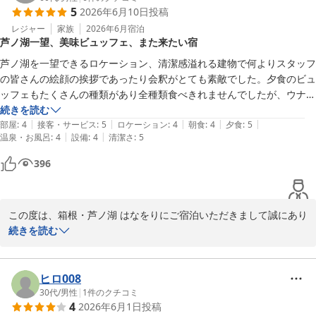
箱根・芦ノ湖 はなをり（オリックスホテルズ＆リゾーツ）
5
2026年6月10日
投稿
力してまいります。

2026-07-28
またのお越しを心よりお待ちしております。

レジャー
家族
2026年6月
宿泊
芦ノ湖一望、美味ビュッフェ、また来たい宿
ご投稿ありがとうございました。
芦ノ湖を一望できるロケーション、清潔感溢れる建物で何よりスタッフ
箱根・芦ノ湖 はなをり（オリックスホテルズ＆リゾーツ）
の皆さんの絵顔の挨拶であったり会釈がとても素敵でした。夕食のビュ
2026-07-17
ッフェもたくさんの種類があり全種類食べきれませんでしたが、ウナギ
やマグロとブリのお刺身、羊と鶏のステーキ、ローストビーフなどなど
続きを読む
|
|
|
|
|
とても美味しくいただきました。生憎の雨模様で富士山が見られません
部屋
:
4
接客・サービス
:
5
ロケーション
:
4
朝食
:
4
夕食
:
5
|
|
温泉・お風呂
:
4
設備
:
4
清潔さ
:
5
でしたので、リベンジで晴れの日にまた利用したいと思います。
396
この度は、箱根・芦ノ湖 はなをりにご宿泊いただきまして誠にあり
がとうございます。数ある施設の中から当館をお選びいただき、詳
続きを読む
細に口コミを記載していただきましたこと重ねて御礼申し上げま
す。ご滞在中、ごゆっくりお過ごしいただけた様子が伺え私共も大
変嬉しく存じます。箱根の名湯と芦ノ湖の雄大な眺望とのコラボレ
ヒロ008
ーションが望める温泉や、旬の食材を使用した料理を堪能していた
30代
/
男性
|
1
件のクチコミ
4
2026年6月1日
投稿
だけたら幸いでございます。当館のビュッフェのメニューは季節に