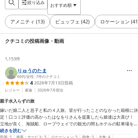
絞り込み
おすすめ順
アメニティ
(
13
)
ビュッフェ
(
42
)
ロケーション
(
41
クチコミの投稿画像・動画
1,153
件
りゅうのたま
60代
/
女性
|
7
件のクチコミ
4
2026年7月13日
投稿
レジャー
家族
2026年7月
宿泊
親子水入らずの旅
嫁いだ娘二人と息子と私の４人旅。皆が行ったことのなかった箱根に決
定！口コミ評価の高かったはなをりさんを提案したら娘達は大喜び！

立地が良く、海賊船、ロープウェイでの観光の間もホテルの駐車場を快
く貸していただきました。

続きを読む
|
|
|
|
|
ホテルはとても綺麗、広めのお部屋を予約したのでエキストラベッドを
部屋
:
5
接客・サービス
:
5
ロケーション
:
5
朝食
:
5
夕食
:
4