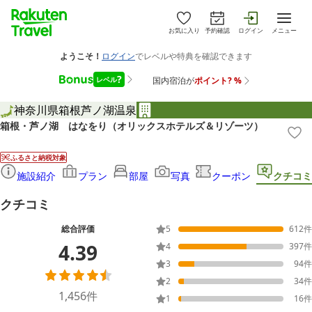
お気に入り
予約確認
ログイン
メニュー
神奈川県
箱根
芦ノ湖温泉
箱根・芦ノ湖 はなをり（オリックスホテルズ＆リゾーツ）
ふるさと納税対象
施設紹介
プラン
部屋
写真
クーポン
クチコミ
クチコミ
総合評価
5
612
件
4.39
4
397
件
3
94
件
2
34
件
1,456
件
1
16
件