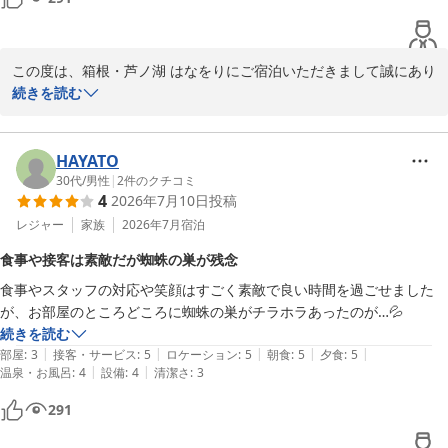
この度は、箱根・芦ノ湖 はなをりにご宿泊いただきまして誠にあり
がとうございます。

続きを読む
当館をお楽しみいただけた様子が伺え、大変嬉しく存じます。

今後もお客様のご期待にお応えできるよう、スタッフ一同努力して
まいります。

HAYATO
またのお越しを心よりお待ちしております。

30代
/
男性
|
2
件のクチコミ
4
2026年7月10日
投稿
クチコミのご投稿ありがとうございました。
レジャー
家族
2026年7月
宿泊
箱根・芦ノ湖 はなをり（オリックスホテルズ＆リゾーツ）
食事や接客は素敵だが蜘蛛の巣が残念
2026-07-22
食事やスタッフの対応や笑顔はすごく素敵で良い時間を過ごせました
が、お部屋のところどころに蜘蛛の巣がチラホラあったのが…💦
続きを読む
|
|
|
|
|
部屋
:
3
接客・サービス
:
5
ロケーション
:
5
朝食
:
5
夕食
:
5
|
|
温泉・お風呂
:
4
設備
:
4
清潔さ
:
3
291