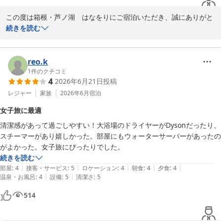
この度は箱根・芦ノ湖　はなをりにご宿泊いただき、誠にありがと
うございます。

続きを読む
食事やスタッフの対応につきましてお褒めの言葉をいただき、重ね
て御礼申し上げます。楽しいひとときをお過ごしいただけたとのこ
reo.k
と、大変嬉しく存じます。

1
件のクチコミ
4
2026年6月21日
投稿
一方で、お部屋の清掃不備によりご不快な思いをおかけし、誠に申
レジャー
家族
2026年6月
宿泊
し訳ございませんでした。本来であれば快適にお過ごしいただくべ
女子旅に最適
き客室において、行き届かない点がありましたことを深く反省して
清潔感があって過ごしやすい！大浴場のドライヤーがDysonだったり、
おります。

スチーマーがあり嬉しかった。部屋にもウォーターサーバーがあったの
がよかった。女子旅にぴったりでした。
今回ご指摘いただいた件につきましては、清掃担当部署と共有し、
続きを読む
客室点検の体制を改めて見直すとともに、再発防止に努めてまいり
|
|
|
|
|
部屋
:
4
接客・サービス
:
5
ロケーション
:
4
朝食
:
4
夕食
:
4
ます。貴重なご意見として今後の参考にさせていただきます。

|
|
温泉・お風呂
:
4
設備
:
5
清潔さ
:
5
もしまた箱根にお越しの機会がございましたら、ぜひ当ホテルへお
514
立ち寄りいただければ幸いです。スタッフ一同、より快適な空間を
ご提供できるよう精進してまいります。
