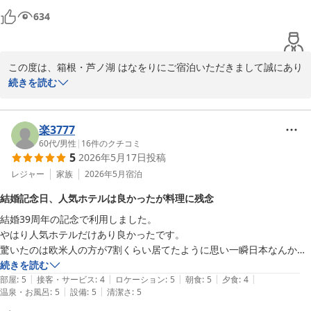
　桃源台からのアクセスもよく入り口からのアプローチの緑と紫陽花が
634
ステキでした！

また行きたいです‼️
この度は、箱根・芦ノ湖 はなをりにご宿泊いただきまして誠にあり
がとうございます。

続きを読む
また、いつも当館をご利用いただきまして大変嬉しく存じます。

当館のビュッフェをお楽しみいただけた様子が伺え、大変安心いた
しました。

楽3777
今後もお客様のご期待にお応えできるよう、スタッフ一同努力して
60代
/
男性
|
16
件のクチコミ
5
2026年5月17日
投稿
まいります。

またのお越しを心よりお待ちしております。

レジャー
家族
2026年5月
宿泊
口コミのご投稿ありがとうございました。
結婚記念日、人気ホテルは良かったが料理に残念
箱根・芦ノ湖 はなをり（オリックスホテルズ＆リゾーツ）
結婚39周年の記念で利用しました。

2026-07-04
やはり人気ホテルだけあり良かったです。

驚いたのは欧米人の方が7割くらい居てたように思い一瞬日本なんかな
ぁと思えました笑

続きを読む
|
|
|
|
|
残念なのは外国の方を意識されてなのか分かりませんが料理が偏ってた
部屋
:
5
接客・サービス
:
4
ロケーション
:
5
朝食
:
5
夕食
:
4
|
|
温泉・お風呂
:
5
設備
:
5
清潔さ
:
5
ように思います

特に私は海老・蟹の甲殻アレルギーなので海老を使った料理が圧倒的に