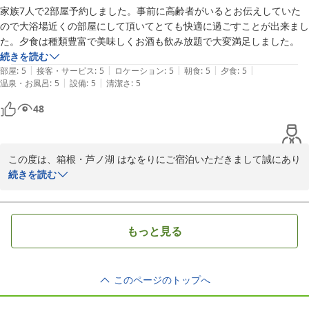
申し上げております。ご投稿ありがとうございました。
家族7人で2部屋予約しました。事前に高齢者がいるとお伝えしていた
ので大浴場近くの部屋にして頂いてとても快適に過ごすことが出来まし
箱根・芦ノ湖 はなをり（オリックスホテルズ＆リゾーツ）
た。夕食は種類豊富で美味しくお酒も飲み放題で大変満足しました。
2026-05-22
続きを読む
|
|
|
|
|
部屋
:
5
接客・サービス
:
5
ロケーション
:
5
朝食
:
5
夕食
:
5
|
|
温泉・お風呂
:
5
設備
:
5
清潔さ
:
5
48
この度は、箱根・芦ノ湖 はなをりにご宿泊いただきまして誠にあり
がとうございます。数ある施設の中から当館をお選びいただき、詳
続きを読む
細にレビューを記載していただきましたこと重ねて御礼申し上げま
す。ご滞在中、ごゆっくりお過ごしいただけた様子が伺え私共も大
変嬉しく存じます。箱根の名湯と芦ノ湖の雄大な眺望とのコラボレ
もっと見る
ーションが望める温泉や、旬の食材を使用した料理を堪能していた
だけたら幸いでございます。当館のビュッフェのメニューは季節に
応じて変わってまいりますので、次回のご来館もきっとお楽しみい
このページのトップへ
ただけるかと思います。またのご来館をスタッフ一同心よりお待ち
申し上げております。ご投稿ありがとうございました。