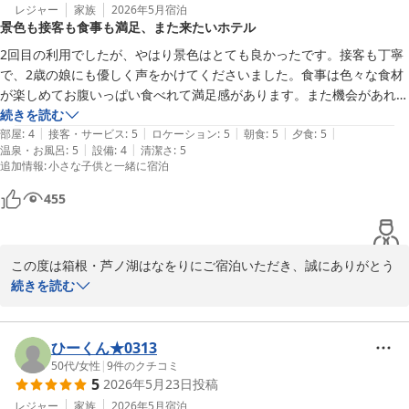
応じて変わってまいりますので、次回のご来館もきっとお楽しみい
レジャー
家族
2026年5月
宿泊
景色も接客も食事も満足、また来たいホテル
ただけるかと思います。またのご来館をスタッフ一同心よりお待ち
申し上げております。ご投稿ありがとうございました。
2回目の利用でしたが、やはり景色はとても良かったです。接客も丁寧
で、2歳の娘にも優しく声をかけてくださいました。食事は色々な食材
箱根・芦ノ湖 はなをり（オリックスホテルズ＆リゾーツ）
が楽しめてお腹いっぱい食べれて満足感があります。また機会があれば
2026-06-10
宿泊したいと思えるぐらい良いホテルです。
続きを読む
|
|
|
|
|
部屋
:
4
接客・サービス
:
5
ロケーション
:
5
朝食
:
5
夕食
:
5
|
|
温泉・お風呂
:
5
設備
:
4
清潔さ
:
5
追加情報
:
小さな子供と一緒に宿泊
455
この度は箱根・芦ノ湖はなをりにご宿泊いただき、誠にありがとう
ございます。

続きを読む
ご家族とのご滞在をお楽しみいただけた様子が伺え、大変嬉しく存
じます。

また、スタッフの対応やお食事についてお褒めのお言葉をいただき
ひーくん★0313
大変恐縮でございます。

50代
/
女性
|
9
件のクチコミ
5
2026年5月23日
投稿
お食事は季節ごとにメニューを変更してご用意しておりますのでま
たお越しの際にはその季節ならではのお食事をお楽しみいただけま
レジャー
家族
2026年5月
宿泊