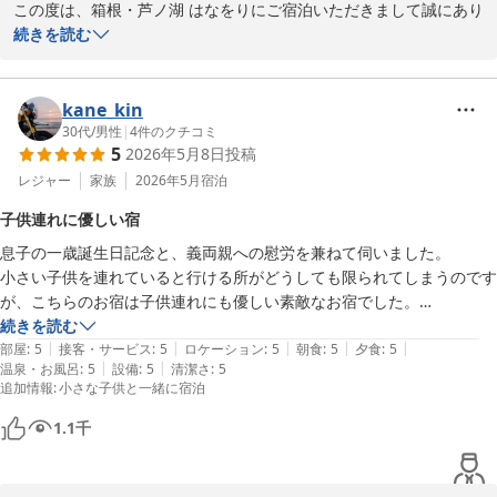
この度は、箱根・芦ノ湖 はなをりにご宿泊いただきまして誠にあり
がとうございます。数ある施設の中から当館をお選びいただき、詳
続きを読む
細にレビューを記載していただきましたこと重ねて御礼申し上げま
す。ご滞在中、ごゆっくりお過ごしいただけた様子が伺え私共も大
変嬉しく存じます。箱根の名湯と芦ノ湖の雄大な眺望とのコラボレ
kane_kin
ーションが望める温泉や、旬の食材を使用した料理を堪能していた
30代
/
男性
|
4
件のクチコミ
5
2026年5月8日
投稿
だけたら幸いでございます。当館のビュッフェのメニューは季節に
応じて変わってまいりますので、次回のご来館もきっとお楽しみい
レジャー
家族
2026年5月
宿泊
ただけるかと思います。またのご来館をスタッフ一同心よりお待ち
子供連れに優しい宿
申し上げております。ご投稿ありがとうございました。
息子の一歳誕生日記念と、義両親への慰労を兼ねて伺いました。

箱根・芦ノ湖 はなをり（オリックスホテルズ＆リゾーツ）
小さい子供を連れていると行ける所がどうしても限られてしまうのです
2026-06-14
が、こちらのお宿は子供連れにも優しい素敵なお宿でした。

お部屋は湖畔側のスタンダードルームを利用しました。(部屋はシャワ
続きを読む
|
|
|
|
|
ーブースのみ)

部屋
:
5
接客・サービス
:
5
ロケーション
:
5
朝食
:
5
夕食
:
5
|
|
温泉・お風呂
:
5
設備
:
5
清潔さ
:
5
床が板張り＆畳なので素足で過ごす事ができ、小さい子供もハイハイ出
追加情報
:
小さな子供と一緒に宿泊
来るので良いです。

お食事は朝夕ともにブッフェ形式で、四季折々の食材を使用した料理が
1.1
千
並んでおり、大人はもちろん子供も嬉しいラインナップでした。

混雑する時間帯でも事前の予約システムがあるので、ほぼほぼ待たずに
入れるのも子供連れには嬉しかったです。(チェックイン時に、予め早