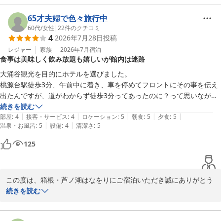
お部屋の露天風呂や、お料理のクオリティにつきましてお褒めの言
葉をいただき、大変光栄に存じます。お食事の新鮮さやデザートま
65才夫婦で色々旅行中
でご満足いただけたご様子を伺い、スタッフ一同嬉しく思っており
60代
/
女性
|
22
件のクチコミ
4
2026年7月28日
投稿
ます。

レジャー
家族
2026年7月
宿泊
食事は美味しく飲み放題も嬉しいが館内は迷路
一方で、館内の移動につきましてはご不便をおかけし、申し訳ござ
いませんでした。お客様にとってもより快適にお過ごしいただける
大涌谷観光を目的にホテルを選びました。

よう、館内のご案内や導線のあり方につきまして、今後の施設運営
桃源台駅徒歩3分、午前中に着き、車を停めてフロントにその事を伝え
の参考にさせていただきます。

出たんですが、道がわからず徒歩3分ってあったのに？って思いながら
駅に着く手前でホテルの裏側から行ける道があった事に気付く！

続きを読む
貴重なご意見を賜り、心より感謝申し上げます。

|
|
|
|
|
全く初めてなのでフロントで教えてくれてたらって思った。

部屋
:
4
接客・サービス
:
4
ロケーション
:
5
朝食
:
5
夕食
:
5
お客様とまたお会いできる日を心よりお待ち申し上げております。

|
|
温泉・お風呂
:
5
設備
:
4
清潔さ
:
5
ホテルの中は迷路のようで、エレベーターを間違えたら全然違う棟で、
2回間違えました。

125
箱根・芦ノ湖　はなをり
食事はとても美味しく、アルコールも飲み放題で、いつも別料金払って
る私達はとても有難かったかったです。

箱根・芦ノ湖 はなをり（オリックスホテルズ＆リゾーツ）
部屋のベランダにある露天風呂。

2026-07-28
この度は、箱根・芦ノ湖はなをりにご宿泊いただき誠にありがとう
カーテンがブラインドじゃなく、普通のカーテンのほうが出入りもスム
ございます。

続きを読む
ーズで、隠す効果もありだと思った。

また、貴重なご意見をお寄せいただき重ねて感謝申し上げます。

部屋の中から丸見えなんで、結局ダンナは入ってましたが¯⁠\⁠(⁠◉⁠‿⁠◉⁠)⁠/⁠¯
