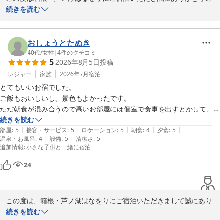
ざいます。

続きを読む
ご滞在をお楽しみいただけた様子が伺え、大変嬉しく存じます。

また、お食事についてお褒めの言葉をいただき、大変恐縮でござい
ます。

おしょうとたぬき
お食事は季節ごとにメニューを変更しておりますのでまたお越しの
40代
/
女性
|
4
件のクチコミ
5
2026年8月5日
投稿
際にはその季節ならではのお食事をお楽しみいただけますと幸いで
す。

レジャー
家族
2026年7月
宿泊
またお越しいただけることをスタッフ一同、心よりお待ちしており
とてもいいお宿でした。

ます。
ご飯もおいしいし、景色もよかったです。

ただ朝食が混み合うので高いお部屋には個室で食事を出すとかして、席
箱根・芦ノ湖 はなをり（オリックスホテルズ＆リゾーツ）
数を減らしてほしかったです。せっかくなのでゆっくり食べたいです。

続きを読む
2026-05-14
|
|
|
|
|
大浴場のシャワーの水圧が強すぎて痛かったです。あれを改善しないと
部屋
:
5
接客・サービス
:
5
ロケーション
:
5
朝食
:
4
夕食
:
5
|
|
温泉・お風呂
:
4
設備
:
5
清潔さ
:
5
もう一度泊まる気にはなれません。もったいないと思います。
追加情報
:
小さな子供と一緒に宿泊
24
この度は、箱根・芦ノ湖はなをりにご宿泊いただきまして誠にあり
がとうございます。

続きを読む