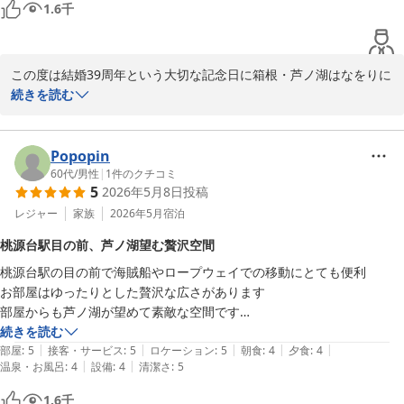
1.6
千
多く食べるメニューが限られたのは残念でした。
この度は結婚39周年という大切な記念日に箱根・芦ノ湖はなをりに
ご宿泊いただき誠にありがとうございます。

続きを読む
館内の雰囲気や非日常感をお楽しみいただけたご様子を拝見し、大
変嬉しく思っております。また、多くの海外のお客様がご滞在され
る中で、特別な時間をお過ごしいただけたとのお言葉も光栄でござ
Popopin
います。

60代
/
男性
|
1
件のクチコミ
5
2026年5月8日
投稿
しかしながら、お料理につきましてはご期待に添うことができず、
心よりお詫び申し上げます。貴重なご意見をお寄せいただき、誠に
レジャー
家族
2026年5月
宿泊
ありがとうございました。

桃源台駅目の前、芦ノ湖望む贅沢空間
また記念日などの特別な機会にお選びいただけるホテルを目指して
桃源台駅の目の前で海賊船やロープウェイでの移動にとても便利

まいります。
お部屋はゆったりとした贅沢な広さがあります

箱根・芦ノ湖 はなをり（オリックスホテルズ＆リゾーツ）
部屋からも芦ノ湖が望めて素敵な空間です

2026-05-18
ロビー前に足湯や映え写真スポットがあり、ホテル内でも十分楽しめま
続きを読む
|
|
|
|
|
す

部屋
:
5
接客・サービス
:
5
ロケーション
:
5
朝食
:
4
夕食
:
4
|
|
温泉・お風呂
:
4
設備
:
4
清潔さ
:
5
接客は皆さんとても丁寧な印象でした

オススメしたいホテルです

1.6
千