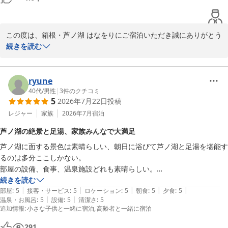
この度は、箱根・芦ノ湖 はなをりにご宿泊いただき誠にありがとう
ございます。

続きを読む
数ある施設の中から当館をお選びいただき、詳細にレビューを記載
していただきましたこと重ねて御礼申し上げます。スタッフの対応
に関してお褒めの言葉をいただき大変嬉しく存じます。お客様が安
ryune
心して快適にお過ごしいただけた様子を伺うことができ、私共も安
40代
/
男性
|
3
件のクチコミ
5
2026年7月22日
投稿
心いたしました。当館のビュッフェのメニューは季節に応じて変わ
ってまいりますので、次回のご来館もきっとお楽しみいただけるか
レジャー
家族
2026年7月
宿泊
と思います。またのご来館をスタッフ一同心よりお待ち申し上げて
芦ノ湖の絶景と足湯、家族みんなで大満足
おります。ご投稿ありがとうございました。
芦ノ湖に面する景色は素晴らしい、朝日に浴びて芦ノ湖と足湯を堪能す
箱根・芦ノ湖 はなをり（オリックスホテルズ＆リゾーツ）
るのは多分ここしかない。

2026-05-08
部屋の設備、食事、温泉施設どれも素晴らしい。

子供と年寄も楽しかった、次また泊まりたい
続きを読む
|
|
|
|
|
部屋
:
5
接客・サービス
:
5
ロケーション
:
5
朝食
:
5
夕食
:
5
|
|
温泉・お風呂
:
5
設備
:
5
清潔さ
:
5
追加情報
:
小さな子供と一緒に宿泊
高齢者と一緒に宿泊
291