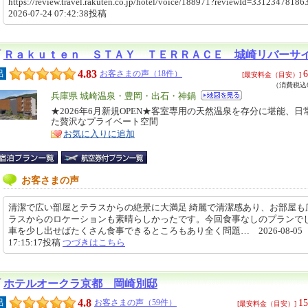
https://review.travel.rakuten.co.jp/hotel/voice/188971?reviewId=331234781
2026-07-24 07:42:38投稿
Ｒａｋｕｔｅｎ ＳＴＡＹ ＴＥＲＲＡＣＥ 城崎リバーサ
4.83
6
呂
お客さまの声（18件）
[最安料金（目安）]
（消費税込6
エ
兵庫県 城崎温泉・豊岡・出石・神鍋
リ
★2026年6月新規OPEN★客室専用の天然温泉を存分に堪能、日
特
た贅沢なプライベート空間
ア
徴
お気に入りに追加
お客さまの声
清潔で広い部屋とテラスからの絶景に大満足 綺麗で清潔感あり、お部屋も
ラスからのロケーションも素晴らしかったです。今回食事なしのプランで
車を少し出せばたくさん食事できるところもあり全く問題… 2026-08-05
17:15:17投稿
つづきはこちら
ホテルオークラ京都 岡崎別邸
4.8
15
呂
お客さまの声（59件）
[最安料金（目安）]