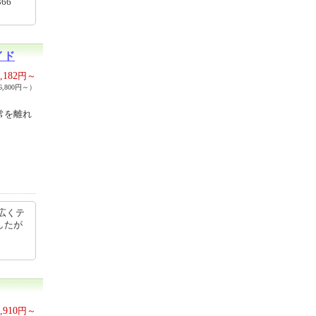
86366
イド
,182
円～
,800円～）
常を離れ
広くテ
したが
,910
円～