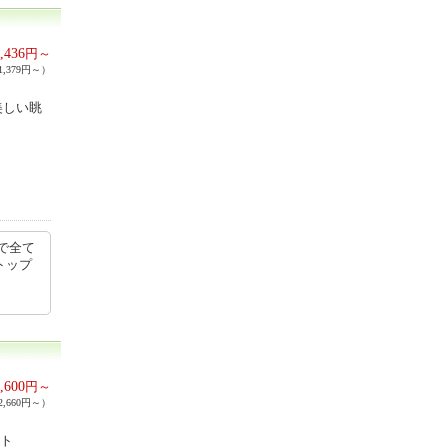
,436
円～
,379円～）
美しい眺
で全て
トップ
,600
円～
,660円～）
ート