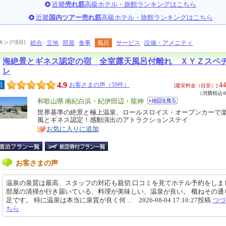
近畿
売れ筋
高級ホテル・旅館ランキングはこちら
近畿
国内ツアー売れ筋
高級ホテル・旅館ランキングはこちら
キング項目]
総合
立地
部屋
食事
風呂
サービス
設備・アメニティ
海絶景とギネス認定の宿 全室露天風呂付離れ ＸＹＺスペ
レ
4.9
44
呂
お客さまの声（59件）
[最安料金（目安）]
（消費税込48
エ
和歌山県 南紀白浜・紀伊田辺・龍神
リ
世界基準の絶景と極上温泉、ロールスロイス・オープンカーで
特
風とギネス認定！感動演出のアトラクションステイ
ア
徴
お気に入りに追加
お客さまの声
温泉の泉質は最高、スタッフの対応も親切 口コミを見てホテル予約をしま
部屋の清掃が行き届いている、料理が美味しい、温泉が良い。 概ねその通
足です。 特に温泉は本当に泉質が良く何… 2026-08-04 17:10:27投稿
つづ
ちら