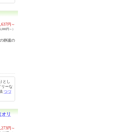
,637
円～
,000円～）
定の静謐の
りとし
ドリーな
投稿
つづ
（オリ
,273
円～