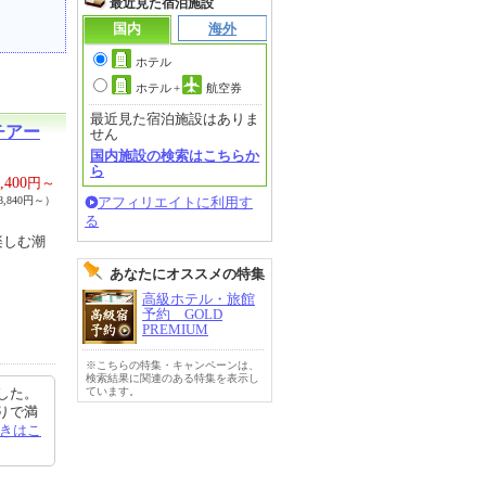
最近見た宿泊施設
国内
海外
ホテル
ホテル
+
航空券
最近見た宿泊施設はありま
チアー
せん
国内施設の検索はこちらか
ら
,400
円～
,840円～）
アフィリエイトに利用す
る
楽しむ潮
あなたにオススメの特集
高級ホテル・旅館
予約 GOLD
PREMIUM
※こちらの特集・キャンペーンは、
検索結果に関連のある特集を表示し
した。
ています。
りで満
きはこ