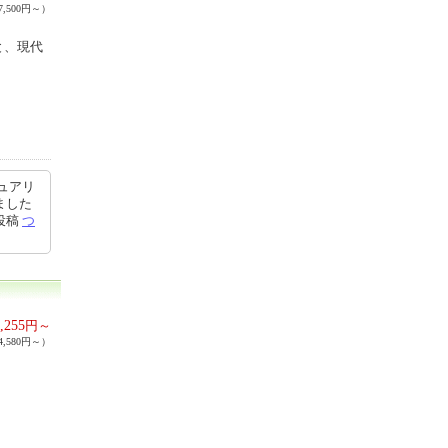
,500円～）
と、現代
ュアリ
ました
9投稿
つ
,255
円～
,580円～）