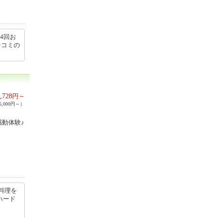
4回お
チコミの
,728
円～
,000円～）
感動体験♪
料理を
ハード