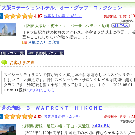
大阪ステーションホテル、オートグラフ コレクション
4.87
19
呂
お客さまの声（145件）
[最安料金（目安）]
（消費税込21
エ
大阪府 大阪駅・梅田・ユニバーサルシティ・尼崎
リ
ＪＲ大阪駅直結の抜群のアクセス。全室３０階以上に位置し、
特
望やここにしかない体験を提供します。
ア
徴
お気に入りに追加
お客さまの声
スペシャリティサロンの質が高く大満足 本当に素晴らしいホスピタリティ
において、大満足です。特にスペシャリティサロンのレベルは間違い無く
クラスです。帰宅後も暫く余韻に浸っておりました。すぐ… 2026-08-01
19:38:11投稿
つづきはこちら
蒼の湖邸 ＢＩＷＡＦＲＯＮＴ ＨＩＫＯＮＥ
4.85
20
呂
お客さまの声（275件）
[最安料金（目安）]
（消費税込22
エ
滋賀県 彦根・近江八幡・守山・東近江
リ
【2023年8月20日開業】湖国近江の水辺に佇むウェルネスリゾ
特