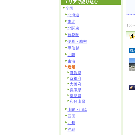
エリアで絞り込む
全国
北海道
東北
[ラン
北関東
首都圏
伊豆・箱根
甲信越
風
北陸
東海
近畿
滋賀県
京都府
大阪府
兵庫県
奈良県
和歌山県
山陽・山陰
四国
九州
沖縄