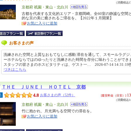
（消費税込17
エ
京都府 祇園・東山・北白川
リ
古都を代表する文化的エリア・京都岡崎。全60室の静謐な空間
特
的な京の美に癒されるご滞在を。【2022年１月開業】
ア
徴
お気に入りに追加
お客さまの声
洗練された空間と上質なおもてなしに感動 滞在を通して、スモールラグジ
ーホテルならではのゆったりと洗練された時間を存分に味わうことができ
スタッフの皆さまのホスピタリティは、ゲスト一… 2026-07-14 14:31:1
づきはこちら
ＴＨＥ ＪＵＮＥＩ ＨＯＴＥＬ 京都
4.8
13
呂
お客さまの声（52件）
[最安料金（目安）]
（消費税込14
エ
京都府 祇園・東山・北白川
リ
竹に抱かれ、月光満ちる空間での滞在を。
特
お気に入りに追加
ア
徴