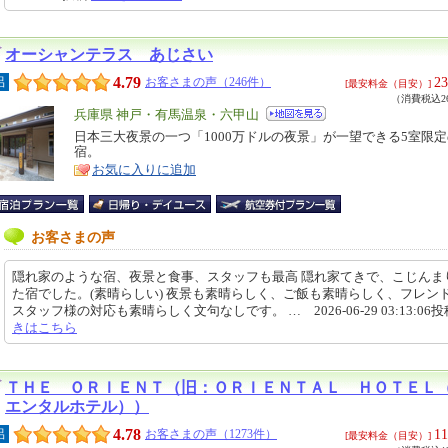
オーシャンテラス あじさい
4.79
23
呂
お客さまの声（246件）
[最安料金（目安）]
（消費税込26
エ
兵庫県 神戸・有馬温泉・六甲山
リ
日本三大夜景の一つ「1000万ドルの夜景」が一望できる5室限
特
宿。
ア
徴
お気に入りに追加
お客さまの声
隠れ家のような宿、夜景と食事、スタッフも最高 隠れ家てきで、こじんま
た宿でした。(素晴らしい) 夜景も素晴らしく、ご飯も素晴らしく、フレン
スタッフ様の対応も素晴らしく文句なしです。 … 2026-06-29 03:13:06
きはこちら
ＴＨＥ ＯＲＩＥＮＴ（旧：ＯＲＩＥＮＴＡＬ ＨＯＴＥＬ
エンタルホテル））
4.78
11
呂
お客さまの声（1273件）
[最安料金（目安）]