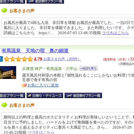
お客さまの声
お風呂が最高で4回も入浴、非日常を堪能 お風呂が最高でした。 一泊2日で
風呂に入りました。 非日常を堪能できました。 また利用したいです。 ク
詳細はこちらから https://… 2026-07-05 13:48:35投稿
つづきはこちら
有馬温泉 天地の宿 奥の細道
4.79
32
呂
お客さまの声（309件）
[最安料金（目安）]
（消費税込36
エ
兵庫県 神戸・有馬温泉・六甲山
リ
露天風呂付和室の本館と｢個性溢れるここにしかないお料理｣で
特
五感で食す有馬の宿
ア
徴
お気に入りに追加
お客さまの声
期待以上の料理と最高のホスピタリティ お料理が美味しいということで、
目当てに予約しました。ハードルを上げて晩御飯を食べたのですが、その
ルを易々と超えるクオリティに妻共々大満足でした。さら… 2026-07-28
13:49:22投稿
つづきはこちら