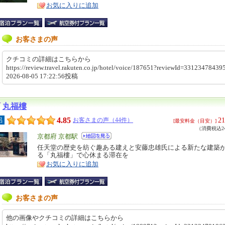
お気に入りに追加
ア
徴
お客さまの声
クチコミの詳細はこちらから
https://review.travel.rakuten.co.jp/hotel/voice/187651?reviewId=331234784
2026-08-05 17:22:56投稿
丸福樓
4.85
21
呂
お客さまの声（44件）
[最安料金（目安）]
（消費税込24
エ
京都府 京都駅
リ
任天堂の歴史を紡ぐ趣ある建えと安藤忠雄氏による新たな建築
特
る「丸福樓」で心休まる滞在を
ア
徴
お気に入りに追加
お客さまの声
他の画像やクチコミの詳細はこちらから