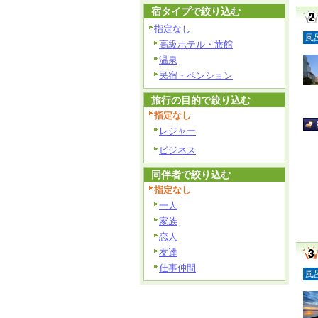
宿タイプで絞り込む
指定なし
風
高級ホテル・旅館
温泉
民宿・ペンション
旅行の目的で絞り込む
指定なし
レジャー
ビジネス
同伴者で絞り込む
指定なし
一人
家族
恋人
友達
仕事仲間
風