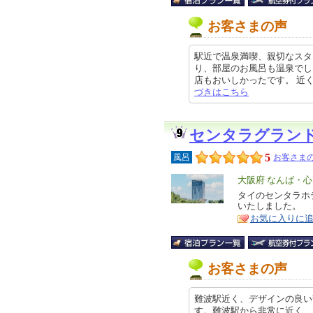
お客さまの声
駅近で温泉満喫、親切なスタ
り、部屋のお風呂も温泉でし
店もおいしかったです。 近くの高
づきはこちら
センタラグラン
5
風呂
お客さまの
エ
大阪府 なんば・
リ
タイのセンタラホ
特
いたしました。
ア
徴
お気に入りに
お客さまの声
難波駅近く、デザインの良い
す。難波駅から非常に近く、