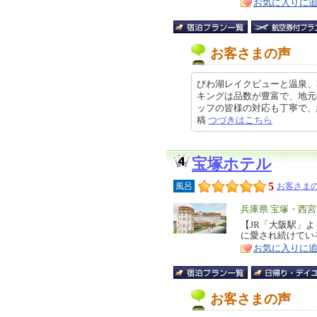
お気に入りに
お客さまの声
びわ湖レイクビューと温泉、
キングは品数が豊富で、地元
ッフの皆様の対応も丁寧で、終始気
稿
つづきはこちら
宝塚ホテル
5
風呂
お客さまの
エ
兵庫県 宝塚・西
リ
【JR「大阪駅」
特
に愛され続けてい
ア
徴
お気に入りに
お客さまの声