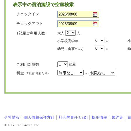
表示中の宿泊施設で空室検索
チェックイン
チェックアウト
1部屋ご利用人数
大人
人
人
小学校高学年
小
人
幼児（食事のみ）
幼
ご利用部屋数
部屋
料金
～
（1部屋1泊あたり）
会社情報
個人情報保護方針
社会的責任[CSR]
採用情報
規約集
© Rakuten Group, Inc.