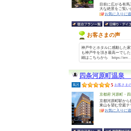
リ
目前に広がる有馬
特
大な絶景をご覧い
ア
徴
お気に入りに
お客さまの声
神戸牛とホタルに感動した家
も神戸牛を頂き最高ーでした
細はこちらから https://rev… 
四条河原町温泉
5
風呂
お客さまの
エ
京都府 河原町・
リ
京都河原町駅から
特
東山を望む空庭テ
ア
徴
お気に入りに