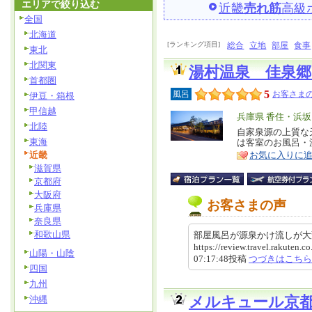
エリアで絞り込む
近畿
売れ筋
高級
全国
北海道
[ランキング項目]
総合
立地
部屋
食事
東北
北関東
湯村温泉 佳泉
首都圏
5
風呂
お客さまの
伊豆・箱根
甲信越
エ
兵庫県 香住・浜
北陸
リ
自家泉源の上質な
特
東海
は客室のお風呂・
ア
徴
近畿
お気に入りに
滋賀県
京都府
大阪府
お客さまの声
兵庫県
奈良県
和歌山県
部屋風呂が源泉かけ流しが
https://review.travel.rakute
山陽・山陰
07:17:48投稿
つづきはこちら
四国
九州
沖縄
メルキュール京