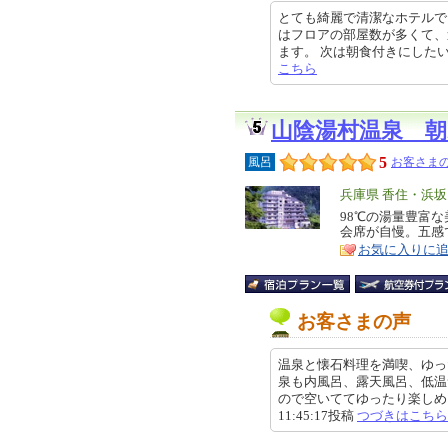
とても綺麗で清潔なホテルで
はフロアの部屋数が多くて、
ます。 次は朝食付きにしたいと思い
こちら
山陰湯村温泉 朝
5
風呂
お客さまの
エ
兵庫県 香住・浜
リ
98℃の湯量豊富
特
会席が自慢。五感
ア
徴
お気に入りに
お客さまの声
温泉と懐石料理を満喫、ゆっ
泉も内風呂、露天風呂、低温
ので空いててゆったり楽しめまし
11:45:17投稿
つづきはこちら