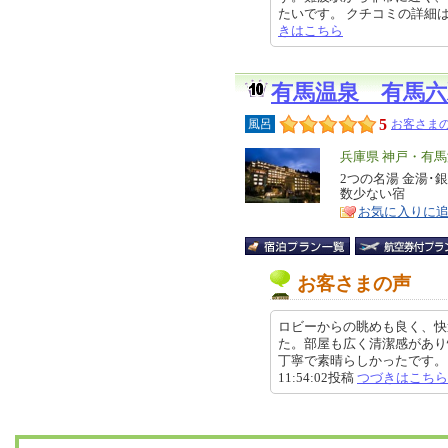
たいです。 クチコミの詳細はこちらか
きはこちら
有馬温泉 有馬六
5
風呂
お客さまの
エ
兵庫県 神戸・有
リ
2つの名湯 金湯
特
数少ない宿
ア
徴
お気に入りに
お客さまの声
ロビーからの眺めも良く、快
た。部屋も広く清潔感があり
丁寧で素晴らしかったです。とて
11:54:02投稿
つづきはこちら