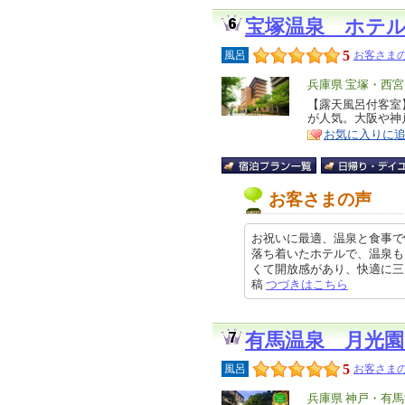
宝塚温泉 ホテ
5
風呂
お客さまの
エ
兵庫県 宝塚・西
リ
【露天風呂付客室
特
が人気。大阪や神
ア
徴
お気に入りに
お客さまの声
お祝いに最適、温泉と食事で
落ち着いたホテルで、温泉も
くて開放感があり、快適に三日間過
稿
つづきはこちら
有馬温泉 月光園
5
風呂
お客さまの
エ
兵庫県 神戸・有