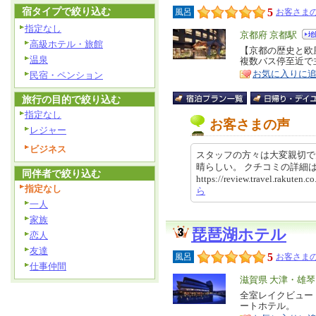
宿タイプで絞り込む
5
風呂
お客さまの
指定なし
エ
京都府 京都駅
高級ホテル・旅館
リ
【京都の歴史と欧
特
温泉
複数バス停至近で
ア
徴
お気に入りに
民宿・ペンション
旅行の目的で絞り込む
指定なし
お客さまの声
レジャー
ビジネス
スタッフの方々は大変親切で
晴らしい。 クチコミの詳
同伴者で絞り込む
https://review.travel.rakute
指定なし
ら
一人
家族
琵琶湖ホテル
恋人
友達
5
風呂
お客さまの
仕事仲間
エ
滋賀県 大津・雄
リ
全室レイクビュー
特
ートホテル。
ア
徴