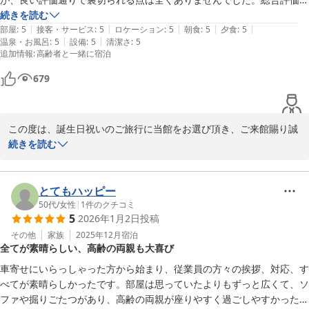
ひとりの期待に添えるよう、真心込めたおもてなしを追求してまい
当然「大満足」。最たるものは、①瑞苑さんからの誕生祝の数々(伏せ
続きを読む
る所存です。

|
|
|
|
|
ておきます)、②チェックアウトが12時で、朝食を昼食に振り替えOKで
部屋
:
5
接客・サービス
:
5
ロケーション
:
5
朝食
:
5
夕食
:
5
有馬の四季は、また違った表情を見せてくれます。ぜひまた季節を
|
|
温泉・お風呂
:
5
設備
:
5
清潔さ
:
5
とてもゆったりとさせてもらえたことでした。旅行の時いつもこうあっ
追加情報
:
高齢者と一緒に宿泊
変えて、皆様お揃いでお越しいただけますことを、一同心よりお待
て欲しいと思うことが瑞苑さんではやっておられたことでした。係りの
ち申し上げております。

どなたもにこやかでゆとりを持ってお客のわがままを許してもらえた思
679
い出に残る旅でした。本当に有難うございました。
有馬温泉 中の坊 瑞苑
2026-03-20
この度は、誕生日祝いのご旅行に当館をお選び頂き、ご来館賜り誠
に有難うございました。また、温かいお言葉とともに過分な評価を
続きを読む
頂戴し、ご滞在中は、お祝いのサービスはじめ、お部屋、お風呂、
お食事などにご満足頂けたご様子をお伺いし、大変嬉しく存じま
す。総合評価は当然「大満足」と仰っていただけることが、私ども
とてもハッピー
にとって何よりの励みでございます。 次回お越しいただいた際に
50代
/
女性
|
1
件のクチコミ
5
2026年1月2日
投稿
も、今回以上にご満足いただけるひとときを提供できるよう、日々
精進してまいりますので、引き続き、お引き立て賜ります様、謹ん
その他
家族
2025年12月
宿泊
全てが素晴らしい、高齢の両親も大喜び
でお願い申し上げます。では、またのご来館を係一同心よりお待ち
申し上げております。中の坊瑞苑　フロント支配人 直田知彦
車寄せにいらっしゃった方から始まり、従業員の方々の挨拶、対応、す
べてが素晴らしかったです。部屋は思っていたよりもずっと広くて、ソ
有馬温泉 中の坊 瑞苑
ファや掘りごたつがあり、高齢の両親が座りやすく過ごしやすかったこ
2026-01-28