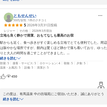
2026-06-20
を頂戴し、スタッフ一同心より御礼申し上げます。 今回は大切なご
家族様とご一緒のご旅行とのこと、当館にてゆったりと静かな時間
を過ごし、リフレッシュしていただけましたようで何よりでござい
ともせんせい
ました。 「ご飯も美味しかった」とお褒めいただきましたお食事
50代
/
女性
|
1
件のクチコミ
5
2026年3月31日
投稿
は、当館が最も力を入れている部分の一つでございます。 お連れ様
にもお口に合いましたようで、調理部門にとりましても大きな励み
レジャー
その他
2026年3月
宿泊
立地も良く静かで清潔、おもてなしも最高のお宿
となります。 また、グループ施設（有馬グランドホテル）との送迎
についても「速やかで満喫できた」とのお言葉をいただき、安心い
駅からも近く、食べ歩きがすぐ楽しめる立地でとても便利でした。周辺
たしました。 お帰りの際やご移動の際にお体へのご負担なく、快適
は賑やかな場所ですが、館内は驚くほど静かで落ち着いており、ゆった
にお過ごしいただけたのであれば幸いでございます。 当館では、ご
りと大人の時間を過ごすことができました。

高齢のお客様をはじめ、お越しいただくすべてのお客様に我が家の
続きを読む
ように安心してお寛ぎいただける宿を目指し、日々おもてなしの向
|
|
|
|
|
館内はどこも清潔に保たれており、終始気持ちよく滞在することができ
部屋
:
5
接客・サービス
:
5
ロケーション
:
4
朝食
:
5
夕食
:
5
上に努めております。 これから季節は夏へと向かいますが、どうぞ
|
|
温泉・お風呂
:
5
設備
:
5
清潔さ
:
5
ました。

皆様お体に気をつけて健やかにお過ごしくださいませ。またのお越
450
しを、スタッフ一同心よりお待ち申し上げております。

お食事は量もちょうどよく、どれも美味しくいただきました。客室の露
天風呂に加え、大浴場も利用し、心からリラックスできる贅沢な時間を
過ごせました。

有馬温泉 中の坊 瑞苑
この度は、有馬温泉 中の坊瑞苑にご宿泊いただき、誠にありがとう
2026-05-16
ございました。

続きを読む
また、従業員の皆さまの丁寧で気持ちのよい挨拶や対応も印象的で、心
また、大変高い評価とともに、心温まるお言葉を数多く頂戴し、ス
温まるおもてなしを感じました。
