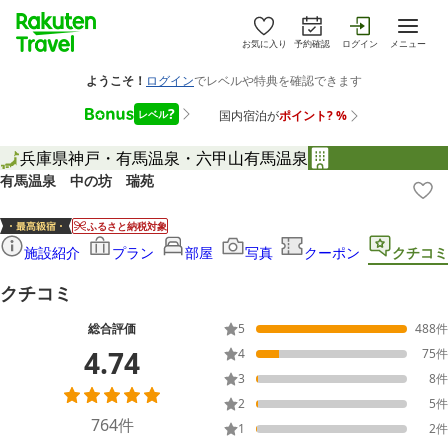
お気に入り
予約確認
ログイン
メニュー
兵庫県
神戸・有馬温泉・六甲山
有馬温泉
有馬温泉 中の坊 瑞苑
ふるさと納税対象
施設紹介
プラン
部屋
写真
クーポン
クチコミ
クチコミ
総合評価
5
488
件
4.74
4
75
件
3
8
件
2
5
件
764
件
1
2
件