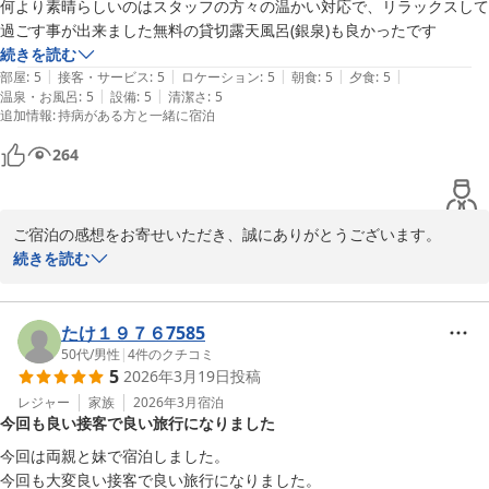
しみいただけましたでしょうか 。

何より素晴らしいのはスタッフの方々の温かい対応で、リラックスして
「また伺いたい」という何よりの励みを糧に、いつお帰りいただい
過ごす事が出来ました無料の貸切露天風呂(銀泉)も良かったです
ても心から癒やされる宿であり続けられるよう、これからも精進し
続きを読む
てまいります。またのお越しを、スタッフ一同心よりお待ち申し上
|
|
|
|
|
部屋
:
5
接客・サービス
:
5
ロケーション
:
5
朝食
:
5
夕食
:
5
げております。

|
|
温泉・お風呂
:
5
設備
:
5
清潔さ
:
5
追加情報
:
持病がある方と一緒に宿泊
有馬温泉 中の坊 瑞苑
264
2026-04-03
ご宿泊の感想をお寄せいただき、誠にありがとうございます。

すべての項目において満点の評価を頂戴し、スタッフ一同大変感激
続きを読む
いたしております。

お連れ様が持病をお持ちとのことでしたが 、私どもの対応によりリ
ラックスしてお過ごしいただけたのであれば、これ以上の喜びはご
たけ１９７６7585
ざいません 。 新鮮な素材を活かしたお料理や、無料の貸切露天風
50代
/
男性
|
4
件のクチコミ
5
2026年3月19日
投稿
呂についてもご満足いただけたようで何よりでございます 。

頂戴した温かいお言葉を励みに、これからもどなた様にも安心して
レジャー
家族
2026年3月
宿泊
今回も良い接客で良い旅行になりました
お寛ぎいただける宿を目指し、精進を重ねてまいります。

また季節を変えて、皆様でお帰りいただける日を心よりお待ち申し
今回は両親と妹で宿泊しました。

上げております。

今回も大変良い接客で良い旅行になりました。
