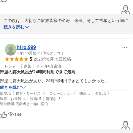
「リピ確定」というこれ以上ない温かいお言葉を励みに、次回お越
しいただいた際にも、今回以上の感動と心地よい時間をお届けでき
るよう、スタッフ一同サービスの向上に努めてまいります。 

この度は、大切なご家族皆様の卒寿、米寿、そして古希という誠に
季節を変えての皆様のまたのご来館を、心よりお待ち申し上げてお
おめでたい記念のご旅行に、当館をお選びいただきまして誠にあり
続きを読む
ります。

がとうございました。

皆さまの大切な節目のお祝いの席に携わらせていただき、スタッフ
有馬温泉 中の坊 瑞苑
一同、大変光栄に存じます。 お食事やお刺身の演出につきまして
hiro.999
2026-06-03
も、ご満足いただけたご様子を伺い、何よりの喜びでございます。
80代〜
/
男性
|
67
件のクチコミ
5
2026年6月19日
投稿
料理長をはじめ、調理スタッフにとっても大きな励みとなります。

また、館内の清掃や温泉、そして私どもの接客につきましても身に
レジャー
家族
2026年6月
宿泊
部屋の露天風呂が24時間利用できて最高
余るお褒めの言葉をいただき、恐縮ながらも大変嬉しく思います。
お客様からいただいた「おもてなし」への温かいお言葉は、私たち
にとって何よりの宝物です。

続きを読む
これからも、お越しいただく皆様に心からリラックスしていただけ
|
|
|
|
|
部屋
:
5
接客・サービス
:
4
ロケーション
:
4
朝食
:
5
夕食
:
5
るよう、精進してまいります。 またいつか、皆様の笑顔にお会いで
|
|
温泉・お風呂
:
4
設備
:
5
清潔さ
:
5
追加情報
:
高齢者と一緒に宿泊
きる日をスタッフ一同、心より楽しみにお待ち申し上げておりま
す。

144
有馬温泉 中の坊 瑞苑