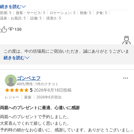
め、すべての項目で大変過分な評価をいただけましたことは、料理
続きを読む
長をはじめスタッフ一同にとってこれ以上ない大きな励みとなりま
|
|
|
|
|
部屋
:
5
接客・サービス
:
5
ロケーション
:
5
朝食
:
5
夕食
:
5
す。

|
|
温泉・お風呂
:
5
設備
:
5
清潔さ
:
5
これからも、どなた様にも安心してお寛ぎいただける温かい宿であ
り続けられるよう、心を込めておもてなしに励んでまいります。

130
またのお越しを、スタッフ一同心よりお待ち申し上げております。

有馬温泉 中の坊 瑞苑
この度は、中の坊瑞苑にご宿泊いただき、誠にありがとうございま
2026-06-18
す。また、大変過分な評価ならびに、お部屋の露天風呂や、お食事
続きを読む
のひとときを写真とともに素敵にご紹介いただき、大変嬉しく拝見
いたしました。当館自慢のお料理や温泉で、心身ともにリフレッシ
ュしていただけたのであれば幸いです。電車・バスなど各公共交通
ゴンベエフ
機関の駅、バス停の最寄に位置し、大阪や神戸からもお越しいただ
40代
/
男性
|
1
件のクチコミ
5
2026年6月18日
投稿
きやすい環境でございます。また季節を変えて、ぜひお寛ぎにいら
してください。またのお越しをスタッフ一同、心よりお待ち申し上
レジャー
家族
2026年6月
宿泊
両親へのプレゼントに最適、心遣いに感謝
有馬温泉 中の坊 瑞苑
両親へのプレゼントで予約しました。

2026-07-10
大変喜んでくれて嬉しく思いました。

予約時の細かなお心遣いに、感謝しています。ありがとうございまし