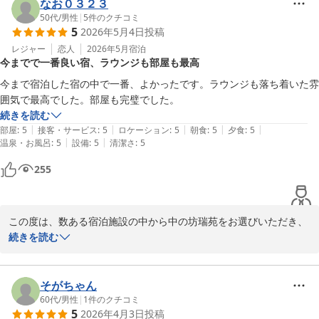
す。お出迎えからチェックイン時のお抹茶、そして館内の静かな雰
なお０３２３
・お風呂上がりに「ビール」などの飲み物サービスがある

囲気をお楽しみいただけたご様子を伺い、大変嬉しく存じます。 当
50代
/
男性
|
5
件のクチコミ
・ラウンジで「ビール」などの飲み物サービスがある

5
2026年5月4日
投稿
館は13歳未満のお子様のご宿泊をご遠慮いただいており、大人の方
・お風呂は広々、空いていました

がゆっくりと寛いで頂ける空間づくりを大切にしておりますので、
レジャー
恋人
2026年5月
宿泊
・良きワインがたくさんラインナップされており、「懐かしのワイン」
今までで一番良い宿、ラウンジも部屋も最高
その点をご評価いただけたことはスタッフの励みになります。ま
がリストにあったので注文しました。

た、ラウンジや湯上がりの飲料サービス、ワインのラインナップに
・小さいお子さんは宿泊できないので、館内は基本的に静か。

今まで宿泊した宿の中で一番、よかったです。ラウンジも落ち着いた雰
ついてもご満足いただけたようで何よりでございます。思い出のワ
・金泉露天風呂付きなので、大浴場でなくても金泉が楽しめる。

囲気で最高でした。部屋も完璧でした。
インとの再会が、ご滞在に彩りを添える一助となりましたなら幸い
続きを読む
です。一方で、ご期待いただいておりました「鉄板会席」につきま
|
|
|
|
|
気になった点

部屋
:
5
接客・サービス
:
5
ロケーション
:
5
朝食
:
5
夕食
:
5
して、鉄板を活用したお料理が少ないと感じさせてしまいましたこ
|
|
温泉・お風呂
:
5
設備
:
5
清潔さ
:
5
・半露天風呂と内風呂はやや入口がことなり、露天は洗い場がないの
と、貴重なご意見として真摯に受け止めております。調理部門とも
で、ちゃんと内風呂へ行ってからでないと入浴できない。

255
共有し、今後のメニュー構成や演出面を検討してゆく上での参考と
・風呂の混み状況がわからない

させて頂きます。客室のお風呂の動線や混雑状況の把握について
・鉄板焼き、、、、、なのだが、あまり鉄板を活用しておらず、フツー
も、ご不便をおかけいたしました 。 建物の構造上、即座の改善が
の鉄板焼きを期待していると、鉄板ではない料理が多いと感じる。

難しい部分もございますが、事前の説明をより丁寧に行うなど、運
この度は、数ある宿泊施設の中から中の坊瑞苑をお選びいただき、
用面での工夫を凝らしてまいります。お部屋の設えにつきまして
誠にありがとうございます。

続きを読む
私は、有馬によく行くので、もうあまり散策はしませんが、立地的には
も、清潔感を保ちつつ、安心してお過ごしいただけるよう維持・向
「今まで宿泊した宿の中で一番」という、これ以上ないほど光栄な
抜群です。

上に努めてまいります。「費用に負けないクオリティ」とのお言葉
お言葉を頂戴し、スタッフ一同感激いたしております。お部屋やラ
を糧に、今後も皆様にご満足いただける宿を目指し精進してまいり
ウンジの雰囲気、そしてお食事や接客に至るまで、すべての項目に
そがちゃん
基本的には満足しました。

ます 。 有馬へお越しの際は、ぜひまた当館へもお立ち寄りくださ
おいて大変過分な評価をいただきましたことは、私共にとって大き
60代
/
男性
|
1
件のクチコミ
費用にまけないクオリティだと思います。

5
2026年4月3日
投稿
いませ。またのご来館を、スタッフ一同心よりお待ち申し上げてお
な自信と励みになります。
