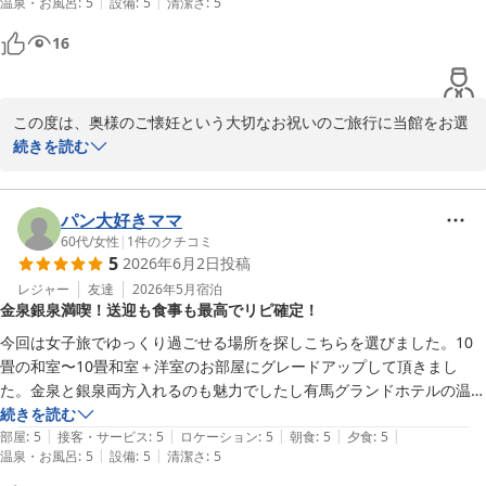
貴重なお気づきをご投稿いただき、誠にありがとうございました。
|
|
温泉・お風呂
:
5
設備
:
5
清潔さ
:
5
た。

またのご来館をスタッフ一同心よりお待ち申し上げております。

また泊まりにきたい。
16
有馬温泉 中の坊 瑞苑
2026-06-24
この度は、奥様のご懐妊という大切なお祝いのご旅行に当館をお選
びいただき、誠にありがとうございます。また、すべての項目にお
続きを読む
いて大変過分な評価をいただき、スタッフ一同心より感謝申し上げ
ます。 

金泉の露天風呂付客室や「シェフズルーム半個室」での焙窯会席
パン大好きママ
（夕朝食）、そしてスタッフの対応に至るまでご満足いただけたと
60代
/
女性
|
1
件のクチコミ
5
2026年6月2日
投稿
のこと、大変嬉しく拝見いたしました。当館が大切にしております
「落ち着いた空間づくり」が、お二人の穏やかな寛ぎのひとときの
レジャー
友達
2026年5月
宿泊
金泉銀泉満喫！送迎も食事も最高でリピ確定！
お役に立てたのであれば何よりでございます。 

ご滞在中のスタッフの気遣いやサプライズについても温かいお言葉
今回は女子旅でゆっくり過ごせる場所を探しこちらを選びました。10
をいただき、光栄に存じます。奥様におかれましては、これから大
畳の和室〜10畳和室＋洋室のお部屋にグレードアップして頂きまし
切なお産を控えられますどうかお身体を第一になさってください。 

た。金泉と銀泉両方入れるのも魅力でしたし有馬グランドホテルの温泉
またいつの日か、心身ともに癒やされに足をお運びいただけますこ
に入ることも出来、2つのお宿を楽しめます。スタッフの方の対応の早
続きを読む
とをスタッフ一同、心よりお待ち申し上げております 中の坊瑞苑　
|
|
|
|
|
さ、笑顔が良かったです。食事はどれも美味しく量も丁度良かったで
部屋
:
5
接客・サービス
:
5
ロケーション
:
5
朝食
:
5
夕食
:
5
|
|
温泉・お風呂
:
5
設備
:
5
清潔さ
:
5
す。お部屋も清潔感を感じました。チェックアウト後もロープウェイの
駅まで送迎してくださり至れり尽くせりで皆大満足でした。和室に敷い