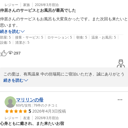
ります。

当館では、お客様に日常を離れて心からお寛ぎいただけるよう、静
レジャー
家族
2026年3月
宿泊
もう少し、鉄板焼きの「鉄板」を使った料理が多ければ、より楽しめる
仲居さんのサービスとお風呂が最高でした
寂と上質な空間づくりを大切にしております。ラウンジや客室での
と思います。
ひとときが、お客様にとって最高に心地よいものとなりましたなら
仲居さんのサービスもお風呂も大変良かったです。また次回も来たいと
有馬温泉 中の坊 瑞苑
幸いです。

思います。
2026-02-18
これからも「一番」と言っていただける宿であり続けられるよう、
続きを読む
現状に甘んじることなく、さらなるおもてなしの向上に努めてまい
|
|
|
|
|
部屋
:
5
接客・サービス
:
5
ロケーション
:
5
朝食
:
5
温泉・お風呂
:
5
ります。

|
設備
:
5
清潔さ
:
5
またお目にかかれます日を、スタッフ一同心よりお待ち申し上げて
297
おります。

有馬温泉 中の坊 瑞苑
この度は、有馬温泉 中の坊瑞苑にご宿泊いただき、誠にありがとう
2026-05-04
ございました。 また、お忙しい中、大変温かい口コミをご投稿いた
続きを読む
だきましたこと、重ねて御礼申し上げます。

全ての項目において満点の評価を頂戴し、特に客室係のサービスや
お風呂について「最高」「大変良かった」とのお言葉をいただけた
マリリンの母
ことは、私共にとりまして何よりの励みとなります。お客様に寄り
60代
/
女性
|
79
件のクチコミ
5
2026年4月3日
投稿
添ったおもてなしと、有馬の名湯をご堪能いただけたのであれば幸
いでございます。

レジャー
友達
2026年3月
宿泊
心身ともに癒され、また来たいお宿
「また次回も来たい」というこの上ないお言葉を糧に、いつお帰り