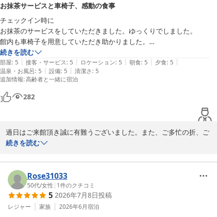
お抹茶サービスと車椅子、感動の食事
らも皆様に心からお寛ぎいただける宿づくりに努めてまいります。 

チェックイン時に

またいつの日か、ご夫婦大切なひとときを過ごしに当館へお帰りい
お抹茶のサービスをしていただきました。ゆっくりでしました。

ただけます日を、スタッフ一同心よりお待ち申し上げております。

館内も車椅子を用意していただき助かりました。

お部屋食をいただきましたが、テーブル席に変更していただき、細部ま
続きを読む
有馬温泉 中の坊 瑞苑
|
|
|
|
|
でこだわりがあり、夕食、朝食ともに

部屋
:
5
接客・サービス
:
5
ロケーション
:
5
朝食
:
5
夕食
:
5
2026-08-06
|
|
温泉・お風呂
:
5
設備
:
5
清潔さ
:
5
感動しました。
追加情報
:
高齢者と一緒に宿泊
282
過日はご来館頂き誠に有難うございました。また、ご多忙の折、ご
宿泊のご感想ならびに大変嬉しいクチコミをご投稿いただき、誠に
続きを読む
ありがとうございます。

ご高齢の母上様とのご旅行とのこと、チェックイン時のお抹茶サー
ビスをはじめ、車椅子の貸出や、お部屋食でのテーブル席（高座椅
Rose31033
子）への変更など、私どものおもてなしが少しでも快適なご滞在の
50代
/
女性
|
1
件のクチコミ
5
2026年7月8日
投稿
お役に立てましたなら何よりでございます。

また、細部へのこだわりまで気付いてくださり、夕食・朝食はじ
レジャー
家族
2026年6月
宿泊