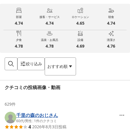
部屋
接客・サービス
ロケーション
朝食
4.74
4.74
4.65
4.74
夕食
温泉・お風呂
設備
清潔さ
4.78
4.78
4.69
4.76
絞り込み
おすすめ順
クチコミの投稿画像・動画
629
件
千里の森のおじさん
60代
/
男性
|
1
件のクチコミ
4
2026年8月3日
投稿