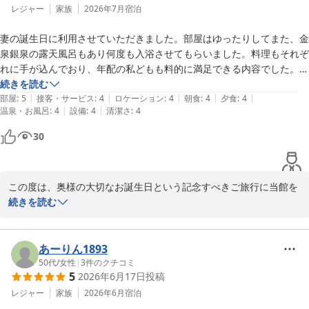
レジャー
家族
2026年7月
宿泊
妻の誕生日に利用させていただきました。部屋はゆったりしてまた、金
泉銀泉の露天風呂もあり何度も入浴させてもらいました。料理もそれぞ
れに手が込んでおり、年配の私どもも料的に満足できる内容でした。ま
た、リピートしたいですね。
続きを読む
|
|
|
|
|
部屋
:
5
接客・サービス
:
4
ロケーション
:
4
朝食
:
4
夕食
:
4
|
|
温泉・お風呂
:
4
設備
:
4
清潔さ
:
4
30
この度は、奥様の大切なお誕生日という記念すべきご旅行に当館を
お選びいただき、誠にありがとうございます。 

続きを読む
貴賓室「槇・愛宕」のゆったりとしたお部屋や金泉・銀泉の二種類
の露天風呂を何度もご満喫いただけたとのこと、大変嬉しく拝見い
たしました。また、個室ダイニングにてご用意いたしました料理長
あーりん1893
おまかせ会席につきましても、お料理の細やかな工夫や量に至るま
50代
/
女性
|
3
件のクチコミ
5
2026年6月17日
投稿
でご満足いただけたご様子、何よりでございます。 

接客や施設面も含め温かいご評価をいただき、重ねて御礼申し上げ
レジャー
家族
2026年6月
宿泊
ます。「またリピートしたい」との嬉しいお言葉を励みに、これか