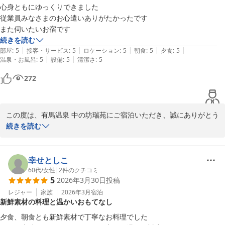
いただいても心からお寛ぎいただける宿であり続けられるよう、こ
心身ともにゆっくりできました

れからも精進してまいります。 季節を変えてのまたのお越しを、ス
従業員みなさまのお心遣いありがたかったです

タッフ一同心よりお待ち申し上げております。

また伺いたいお宿です
続きを読む
|
|
|
|
|
部屋
:
5
接客・サービス
:
5
ロケーション
:
5
朝食
:
5
夕食
:
5
有馬温泉 中の坊 瑞苑
|
|
温泉・お風呂
:
5
設備
:
5
清潔さ
:
5
2026-04-04
272
この度は、有馬温泉 中の坊瑞苑にご宿泊いただき、誠にありがとう
ございました。

続きを読む
また、ご多忙の折に温かなご感想をお寄せいただきましたこと、心
より感謝申し上げます。

ご友人とのお大切なご旅行において、「心身ともにゆっくりでき
幸せとしこ
た」とのお言葉を頂戴でき、私どもも安堵するとともに大変嬉しく
60代
/
女性
|
2
件のクチコミ
5
2026年3月30日
投稿
存じます 。 また、従業員のおもてなしにつきましても身に余るお
褒めの言葉をいただき、日々の接客の励みとなります 。

レジャー
家族
2026年3月
宿泊
新鮮素材の料理と温かいおもてなし
今回ご利用いただきました「お好み会席」プランでは、お客様ご自
身で選ばれた一品とともに、和モダンのお部屋でのひとときをお楽
夕食、朝食とも新鮮素材で丁寧なお料理でした
