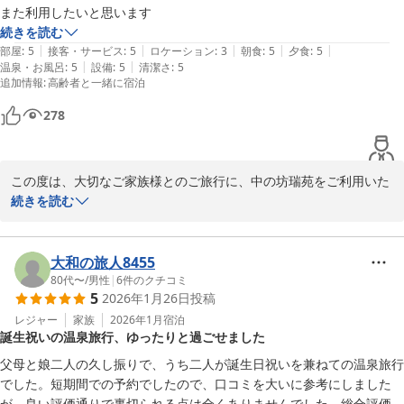
また利用したいと思います
続きを読む
有馬温泉 中の坊 瑞苑
|
|
|
|
|
部屋
:
5
接客・サービス
:
5
ロケーション
:
3
朝食
:
5
夕食
:
5
2026-04-02
|
|
温泉・お風呂
:
5
設備
:
5
清潔さ
:
5
追加情報
:
高齢者と一緒に宿泊
278
この度は、大切なご家族様とのご旅行に、中の坊瑞苑をご利用いた
だき、誠にありがとうございました。

続きを読む
昨秋（十月）のご宿泊に続き、再びお迎えできましたこと、心より
厚く御礼申し上げます。

今回はご両親様と妹様もご一緒とのことで、金泉・銀泉の両方を備
大和の旅人8455
えた露天風呂付貴賓室にて、ご家族皆様でゆったりとお過ごしいた
80代〜
/
男性
|
6
件のクチコミ
5
2026年1月26日
投稿
だけたご様子を伺い、私どもも大変嬉しく存じます 。前回のレスト
ランでのすき焼き会席とは趣を変え、プライベートダイニングでの
レジャー
家族
2026年1月
宿泊
誕生祝いの温泉旅行、ゆったりと過ごせました
「料理長おまかせ会席」をお楽しみいただきましたが、お口に合い
ましたでしょうか 。

父母と娘二人の久し振りで、うち二人が誕生日祝いを兼ねての温泉旅行
「今回も良い接客で良い旅行になった」とのお言葉は、私共スタッ
でした。短期間での予約でしたので、口コミを大いに参考にしました
フにとって何よりの報酬でございます 。これからもお客様お一人お
が、良い評価通りで裏切られる点は全くありませんでした。総合評価は