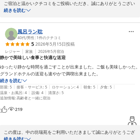
2026-05-21
ご宿泊と温かいクチコミをご投稿いただき、誠にありがとうござい
ます。

続きを読む
この度は、数ある旅館の中から、私ども「中の坊瑞苑」をお選びい
ただき、大変光栄に存じます。

天神泉源より直接引湯している質の良い「金泉」を、お部屋の露天
風呂ラン耽
風呂にて、24時間お好きな時に心ゆくまでご堪能いただけた様子が
40代
/
男性
|
1
件のクチコミ
5
2026年5月15日
投稿
伺え、何よりでございます。誰にも気兼ねなく名湯に浸かるひとと
きは、客室露天風呂ならではの贅沢な時間かと存じます。

レジャー
家族
2026年5月
宿泊
静かで美味しい食事と快適な送迎
また、お部屋食にてお召し上がりいただきました「少量美味会席」
や、朝食、お部屋の設備・清潔さにおきましても過分な評価を賜
ゆったり静かな時間を過ごすことが出来ました。ご飯も美味しかった。
り、大変嬉しく励みになります。

グランドホテルの送迎も速やかで満喫出来ました。
接客やお風呂の項目など、まだまだ磨きをかけるべき点もございま
続きを読む
すが、これからもお越しいただくすべてのお客様に、より一層ご満
|
|
|
|
|
部屋
:
5
接客・サービス
:
5
ロケーション
:
4
朝食
:
5
夕食
:
5
足いただける安らぎの宿を目指し、スタッフ一同おもてなしの向上
|
|
温泉・お風呂
:
4
設備
:
4
清潔さ
:
5
追加情報
:
高齢者と一緒に宿泊
に励んでまいります。

また有馬温泉へお越しの機会がございましたら、候補の一つに当館
219
を加えていただければ幸いです。スタッフ一同、またのご来館を心
よりお待ち申し上げております。

この度は、中の坊瑞苑をご利用いただきまして誠にありがとうござ
有馬温泉 中の坊 瑞苑
いました。また、ご多忙の折に大変温かいお声と、口コミへの評価
続きを読む