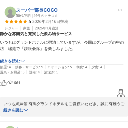
タッフ一同感激いたしております。

記念の写真もありがとうございました。

当館の立地について、温泉街の食べ歩きなど散策の利便性を感じて
スーパー部長GOGO
いただけた一方で、一歩館内へ入った際の「静寂」や「落ち着き」
50代
/
男性
|
46
件のクチコミ
ぜひまた訪れたいと思える素敵なお宿でした。
5
2026年2月16日
投稿
をご堪能いただけたとのこと、私どもが大切にしている「大人のた
めの寛ぎ」をお届けできたようで何よりでございます 。

レジャー
家族
2026年1月
宿泊
静かな雰囲気と充実した飲み物サービス
お食事のボリュームや、客室露天風呂・大浴場でのひとときについ
ても「贅沢な時間」とのお言葉をいただき、日頃の疲れを癒してい
いつもはグランドホテルに宿泊していますが、今回はグループの中の
ただけたのであれば、これ以上の喜びはございません 。 また、ス
坊　瑞苑で「鉄板会席」を楽しみました。

タッフの挨拶や対応につきましても、お褒めいただきありがとうご
ざいます 。お撮りしたお写真が、今回のご旅行の素敵な思い出の一
入口は急坂にありますが、出迎えもスムーズで、車もすぐに預かってく
続きを読む
助となれば幸いです 。

|
|
|
|
|
れます。

部屋
:
4
接客・サービス
:
5
ロケーション
:
5
朝食
:
4
夕食
:
4
「ぜひまた訪れたい」というお言葉を励みに、これからも清潔感あ
|
|
温泉・お風呂
:
5
設備
:
4
清潔さ
:
5
チェックインはお抹茶を頂きながら、ゆっくりと行います。

ふれる空間とおもてなしの心を守り続けてまいります。季節を変え
661
てのまたのお越しを、スタッフ一同心よりお待ち申し上げておりま
静かな雰囲気で、とても良いと思います。

す。

部屋に案内されると、昭和感のあるドアとロック（部屋の内側からボタ
いつも姉妹館 有馬グランドホテルをご愛顧いただき、誠に有難うご
ンで施錠する）で少し笑ってしまいましたが、部屋内は清潔で良いと思
有馬温泉 中の坊 瑞苑
ざいます。また、この度は当館、中の坊瑞苑へもお越しくださいま
続きを読む
います。

2026-04-02
したこと、さらには、当館のサービスや設備について、詳細かつ貴
重なご意見・評価をいただきましたことに重ねて御礼申し上げま
良かった点
