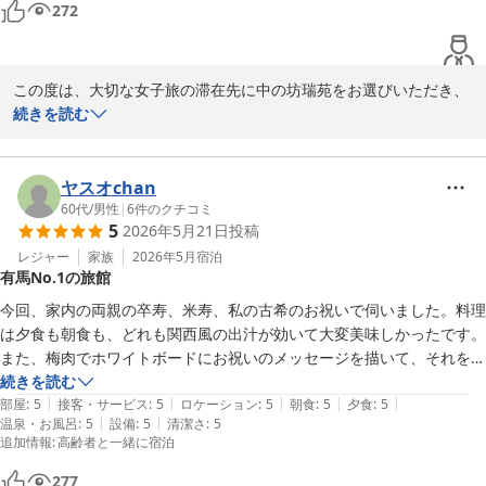
有馬温泉 中の坊 瑞苑
272
てあるマットレス最高に寝心地良かったです（どこのものか知りたかっ
2026-08-06
た）リピ確定です！
この度は、大切な女子旅の滞在先に中の坊瑞苑をお選びいただき、
誠にありがとうございました。また、すべてのご評価項目において
続きを読む
大変過分な評価を頂戴し、スタッフ一同、大変感激しております。 

当日はお部屋にゆとりがございましたため、少しでもゆったりとお
過ごしいただきたくお部屋をグレードアップさせていただきました
ヤスオchan
が、ご満足いただけたようで何よりでございます。 当館の金泉・銀
60代
/
男性
|
6
件のクチコミ
5
2026年5月21日
投稿
泉に加え、姉妹館 有馬グランドホテルの大浴苑での湯巡りもお楽し
みいただき、2つのお宿を存分にご満喫いただけたご様子に私ども
レジャー
家族
2026年5月
宿泊
有馬No.1の旅館
も大変嬉しく存じます。 

お食事の味やボリューム、館内の清潔感、そしてスタッフの笑顔や
今回、家内の両親の卒寿、米寿、私の古希のお祝いで伺いました。料理
応対に至るまで「至れり尽くせり」とのお言葉をいただき、お客様
は夕食も朝食も、どれも関西風の出汁が効いて大変美味しかったです。
の楽しい旅の思い出の一助となれましたことは、私どもにとって何
また、梅肉でホワイトボードにお祝いのメッセージを描いて、それを烏
よりの励みでございます。 

賊の刺身で頂くパフォーマンスも素晴らしく、感動しました。お風呂も
続きを読む
また、和室のマットレスの寝心地をお気に召していただき光栄でご
|
|
|
|
|
平日でもあり、金泉、銀泉、ジャグジーもゆったりと入浴できてよかっ
部屋
:
5
接客・サービス
:
5
ロケーション
:
5
朝食
:
5
夕食
:
5
ざいます。 しかしながら、こちらは当館オリジナルのウレタンマッ
|
|
温泉・お風呂
:
5
設備
:
5
清潔さ
:
5
たです。また、館内外の清掃も行き届き、お風呂、お部屋も清潔でし
追加情報
:
高齢者と一緒に宿泊
トレスで一般には市販されていない商品でございますので、何卒ご
た。それにスタッフの方々が愛想がよく親切で、「おもてなし」のここ
了承ください。

ろで接してくれました。よい記念日となりありがとうございました。
277