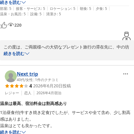
た。
続きを読む
|
|
|
|
|
部屋
:
5
接客・サービス
:
5
ロケーション
:
5
朝食
:
5
夕食
:
5
|
|
温泉・お風呂
:
5
設備
:
5
清潔さ
:
5
220
この度は、ご両親様への大切なプレゼント旅行の滞在先に、中の坊
瑞苑をお選びいただき誠にありがとうございました。

続きを読む
ご両親様に大変お喜びいただけたとのこと、私どもも我がことのよ
うに嬉しく、安堵いたしました。また、すべての評価項目において
大変多分な評価をいただき、スタッフ一同大きな励みをいただいて
Next trip
おります。

40代
/
女性
|
1
件のクチコミ
4
2026年6月20日
投稿
ご予約の段階から、ご両親様を大切に想われるお気持ちがひしひし
と伝わってまいりましたので、私どもも「最高の思い出にしていた
レジャー
恋人
2026年4月
宿泊
だきたい」という一心でお手伝いをさせていただきました。ご投稿
温泉は最高、宿泊料金は割高感あり
者様の温かいお心遣いがあったからこそ、ご両親様にとっても素晴
1泊昼食付(牛すき焼き定食)でしたが、サービスや全て含め、少し割高
らしいお時間となったことと存じます。

感はありました。

当館では、どなた様にも我が家のように安心してお寛ぎいただける
温泉はとても良かったです。
宿であり続けるよう、これからも細やかなおもてなしに磨きをかけ
続きを読む
てまいります。
