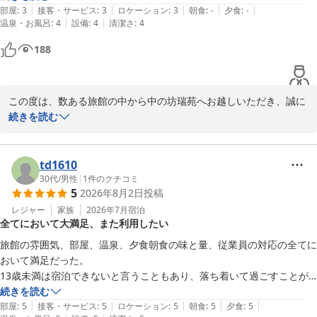
|
|
|
|
|
部屋
:
3
接客・サービス
:
3
ロケーション
:
3
朝食
:
-
夕食
:
-
また大切なご記念日や有馬温泉へお越しの機会がございましたら、
|
|
温泉・お風呂
:
4
設備
:
4
清潔さ
:
4
ぜひ皆様で足をお運びくださいませ。ご投稿者様、そしてご両親様
に再びお会いできます日を、スタッフ一同心よりお待ち申し上げて
188
おります。

重ねて、この度の温かいご投稿に深く御礼申し上げます。

この度は、数ある旅館の中から中の坊瑞苑へお越しいただき、誠に
有馬温泉 中の坊 瑞苑
ありがとうございました。

続きを読む
2026-06-20
当館の温泉につきまして「とても良かった」とのお言葉をいただ
き、日頃の疲れを癒やすひとときをお過ごしいただけましたなら何
よりでございます。

td1610
しかしながら、土曜日宿泊における料金に対しまして、サービスや
30代
/
男性
|
1
件のクチコミ
5
2026年8月2日
投稿
お食事を含め、割高感を抱かせる結果となってしまい大変心苦しく
存じます。お客様が当館へ期待されるクオリティと、お支払いいた
レジャー
家族
2026年7月
宿泊
全てにおいて大満足、また利用したい
だく対価のバランスにつきまして、改めて深く見つめ直す機会をい
ただいたと考えております。

旅館の雰囲気、部屋、温泉、夕食朝食の味と量、従業員の対応の全てに
12時までのゆったりとしたチェックアウトと昼食付という、お気軽
おいて満足だった。

なプランでありながらも、それ以上の贅沢感やご満足を感じていた
13歳未満は宿泊できないと言うこともあり、落ち着いて過ごすことが
だけるよう、お料理の質や接客の向上にいっそう磨きをかけてまい
できた。

続きを読む
ります。

|
|
|
|
|
また、妻が妊娠しておりその気遣いやサプライズもあり、非常に満足し
部屋
:
5
接客・サービス
:
5
ロケーション
:
5
朝食
:
5
夕食
:
5