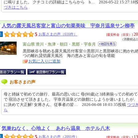
に鳴りました。 クチコミの詳細はこちらから h… 2026-05-22 15:27:18
づきはこちら
人気の露天風呂客室と富山の旬菜美味 宇奈月温泉サン柳亭
5
20
呂
お客さまの声（616件）
[最安料金（目安）]
（消費税込22
エ
富山県 滑川・魚津・朝日・黒部・宇奈月
リ
黒部峡谷を眺める露天風呂付客室☆黒部川と黒部峡谷に抱かれ
特
つの離れ貸切露天風呂 海の恵みと富山の旬を堪能
ア
徴
お気に入りに追加
お客さまの声
母と姉妹で初めての旅行、最高の思い出に 母(90歳)と3姉弟揃っての初め
で 宿泊させて頂きました。 宇奈月温泉どの旅館にしようか迷いましたが
に決めて大正解! 女将さん、従事者の皆… 2026-06-08 18:03:35投稿
つづ
ら
気兼ねなく、心地よく あわら温泉 ホテル八木
5
13
呂
お客さまの声（2091件）
[最安料金（目安）]