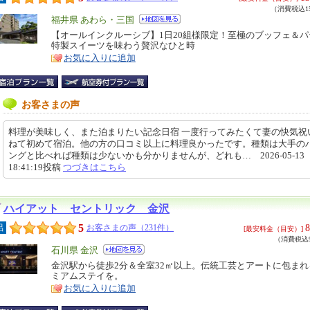
（消費税込15
エ
福井県 あわら・三国
リ
【オールインクルーシブ】1日20組様限定！至極のブッフェ＆
特
特製スイーツを味わう贅沢なひと時
ア
徴
お気に入りに追加
お客さまの声
料理が美味しく、また泊まりたい記念日宿 一度行ってみたくて妻の快気祝
ねて初めて宿泊。他の方の口コミ以上に料理良かったです。種類は大手の
ングと比べれば種類は少ないかも分かりませんが、どれも… 2026-05-13
18:41:19投稿
つづきはこちら
ハイアット セントリック 金沢
5
8
呂
お客さまの声（231件）
[最安料金（目安）]
（消費税込9
エ
石川県 金沢
リ
金沢駅から徒歩2分＆全室32㎡以上。伝統工芸とアートに包ま
特
ミアムステイを。
ア
徴
お気に入りに追加