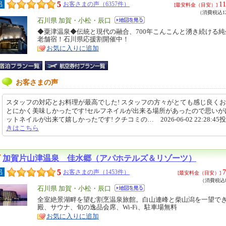
5
11
呂
お客さまの声（6357件）
[最安料金（目安）]
（消費税込12
エ
石川県 加賀・小松・辰口
リ
◆粟津温泉◆伝統と現代の融合、700年こんこんと湧き続ける
特
老舗宿！石川県応援割開催中！
ア
徴
お気に入りに追加
お客さまの声
スタッフの対応とお料理が最高でした! スタッフの方々がとても感じ良く
とにかく美味しかったです!セルフネイルが出来る場所があったので思いが
ットネイルが出来て嬉しかったです! クチコミの… 2026-06-02 22:28:45
きはこちら
加賀片山津温泉 佳水郷（アパホテルズ＆リゾーツ）
5
7
呂
お客さまの声（1453件）
[最安料金（目安）]
（消費税込8
エ
石川県 加賀・小松・辰口
リ
全室絶景湖畔を望む割烹温泉旅館。白山連峰と柴山潟を一望で
特
殿、サウナ、旬の逸品会席、Wi-Fi、駐車場無料
ア
徴
お気に入りに追加