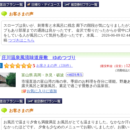
お客さまの声
スロープは良いが、刺青客と水風呂に残念 廊下の階段が気になりましたが
プもあり部屋までの通路は良かったです。 金沢で祭りだったからか背中に
をしている人が風呂にいて気持ち悪かったです。水風… 2026-06-09 02:44
稿
つづきはこちら
庄川温泉風流味道座敷 ゆめつづり
5
12
呂
お客さまの声（336件）
[最安料金（目安）]
（消費税込13
エ
富山県 高岡・氷見・砺波
リ
市場直送の富山湾の海の幸。季節のお料理を存分に堪能。野趣
特
露天風呂と家族風呂。素足で過ごす畳敷きの温泉宿。
ア
徴
お気に入りに追加
お客さまの声
お風呂で温まり夕食も満腹満足 お風呂がとても温まりました。なかなか汗
なかったほどです。 夕食も少なめのメニューでお願いしましたが。お腹い