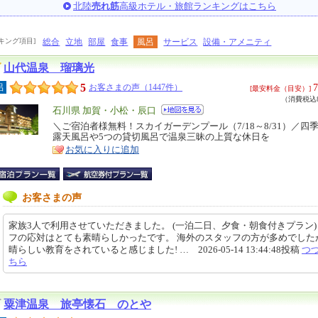
北陸
売れ筋
高級ホテル・旅館ランキングはこちら
キング項目]
総合
立地
部屋
食事
風呂
サービス
設備・アメニティ
山代温泉 瑠璃光
5
7
呂
お客さまの声（1447件）
[最安料金（目安）]
（消費税込8
エ
石川県 加賀・小松・辰口
リ
＼ご宿泊者様無料！スカイガーデンプール（7/18～8/31）／四
特
露天風呂や5つの貸切風呂で温泉三昧の上質な休日を
ア
徴
お気に入りに追加
お客さまの声
家族3人で利用させていただきました。 (一泊二日、夕食・朝食付きプラン)
フの応対はとても素晴らしかったです。 海外のスタッフの方が多めでした
晴らしい教育をされていると感じました! … 2026-05-14 13:44:48投稿
つ
ちら
粟津温泉 旅亭懐石 のとや