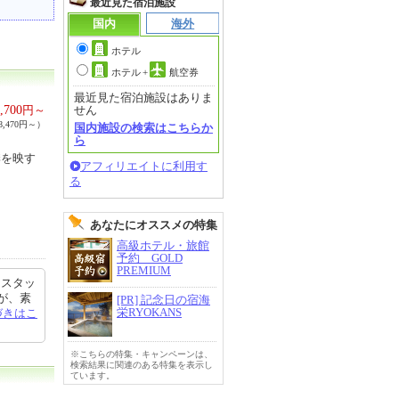
最近見た宿泊施設
国内
海外
ホテル
ホテル
+
航空券
最近見た宿泊施設はありま
,700
円～
せん
,470円～）
国内施設の検索はこちらか
ら
季を映す
アフィリエイトに利用す
る
あなたにオススメの特集
高級ホテル・旅館
予約 GOLD
PREMIUM
 スタッ
が、素
[PR] 記念日の宿海
栄RYOKANS
づきはこ
※こちらの特集・キャンペーンは、
検索結果に関連のある特集を表示し
ています。