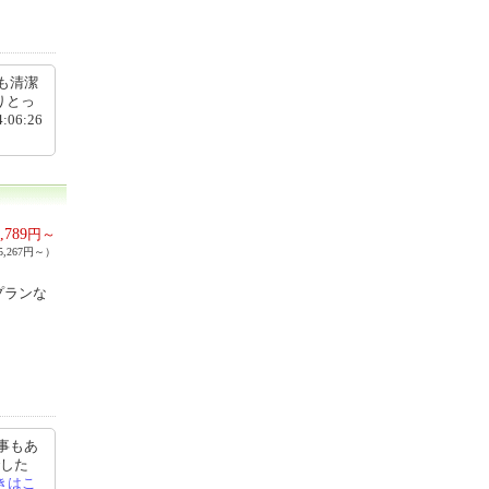
も清潔
りとっ
6:26
,789
円～
,267円～）
プランな
事もあ
でした
きはこ