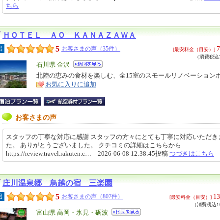
ちら
ＨＯＴＥＬ ＡＯ ＫＡＮＡＺＡＷＡ
5
7
呂
お客さまの声（35件）
[最安料金（目安）]
（消費税込7
エ
石川県 金沢
リ
北陸の恵みの食材を楽しむ、全15室のスモールリノベーション
特
お気に入りに追加
ア
徴
お客さまの声
スタッフの丁寧な対応に感謝 スタッフの方々にとても丁寧に対応いただき
た。 ありがとうございました。 クチコミの詳細はこちらから
https://review.travel.rakuten.c… 2026-06-08 12:38:45投稿
つづきはこちら
庄川温泉郷 鳥越の宿 三楽園
5
13
呂
お客さまの声（807件）
[最安料金（目安）]
（消費税込15
エ
富山県 高岡・氷見・砺波