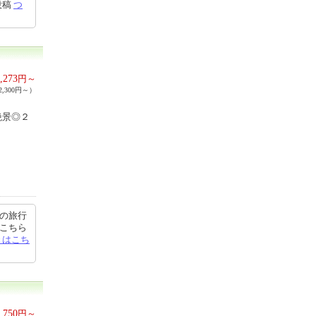
投稿
つ
,273
円～
,300円～）
絶景◎２
ての旅行
、こちら
きはこち
,750
円～