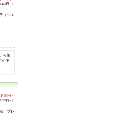
,125円～）
パティシエ
いも兼
バイキ
,818
円～
,699円～）
れる、プレ