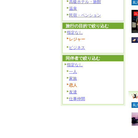
高級ホテル・旅館
風
温泉
民宿・ペンション
旅行の目的で絞り込む
指定なし
レジャー
ビジネス
同伴者で絞り込む
指定なし
一人
家族
恋人
友達
仕事仲間
風