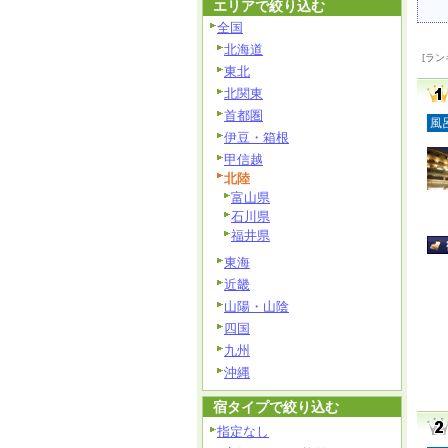
エリアで絞り込む
全国
北海道
[ラン
東北
北関東
首都圏
風
伊豆・箱根
甲信越
北陸
富山県
石川県
福井県
東海
近畿
山陽・山陰
四国
九州
沖縄
宿タイプで絞り込む
指定なし