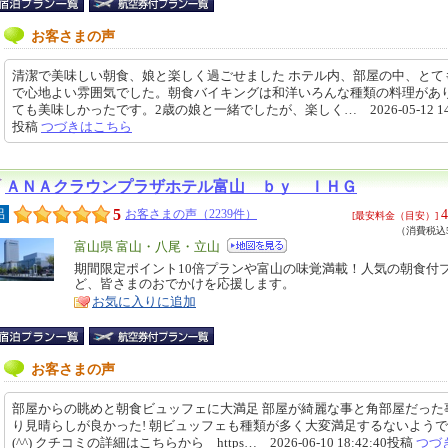
お客さまの声
清潔で美味しい朝食、娘と楽しく過ごせました ホテル内、部屋の中、とて
で心地よい雰囲気でした。朝食バイキングは和洋いろんな種類の料理があ
ても美味しかったです。2歳の娘と一緒でしたが、楽しく… 2026-05-12 14:0
投稿
つづきはこちら
ＡＮＡクラウンプラザホテル富山 ｂｙ ＩＨＧ
5
4
呂
お客さまの声（2239件）
[最安料金（目安）]
（消費税込5
エ
富山県 富山・八尾・立山
リ
期間限定ポイント10倍プランや富山の味覚満載！人気の朝食付
特
ど、皆さまのおでかけを応援します。
ア
徴
お気に入りに追加
お客さまの声
部屋からの眺めと朝食ビュッフェに大満足 部屋が綺麗な事と角部屋だった
り見晴らしが良かった! 朝ビュッフェも種類が多く大変満足するないよう
(^^) クチコミの詳細はこちらから https… 2026-06-10 18:42:40投稿
つづ