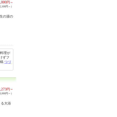
,000
円～
,100円～）
純生の湯の
お料理が
けずフ
投稿
つづ
,273
円～
,000円～）
きる大浴