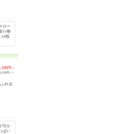
スロー
彫り物
:24投
,100
円～
,310円～）
あふれる
が引か
っぱい