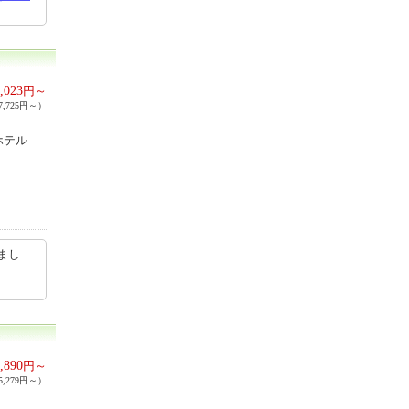
,023
円～
,725円～）
ホテル
まし
,890
円～
,279円～）