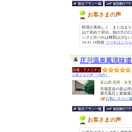
お客さまの声
料理が美味しく、また泊まり
ねて初めて宿泊。他の方の口
ングと比べれば種類は少ないかも
18:41:19投稿
つづきはこちら
庄川温泉風流味
設備・アメニティ
お客さまの声（336件）
エ
富山県 高岡・氷
リ
市場直送の富山湾
特
露天風呂と家族風
ア
徴
お気に入りに
お客さまの声