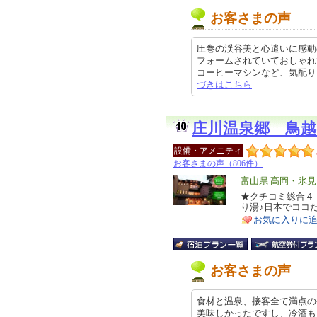
お客さまの声
圧巻の渓谷美と心遣いに感動
フォームされていておしゃれ
コーヒーマシンなど、気配りをとて
づきはこちら
庄川温泉郷 鳥越
設備・アメニティ
お客さまの声（806件）
エ
富山県 高岡・氷
リ
★クチコミ総合４
特
り湯♪日本でココ
ア
徴
お気に入りに
お客さまの声
食材と温泉、接客全て満点の
美味しかったですし、冷酒も