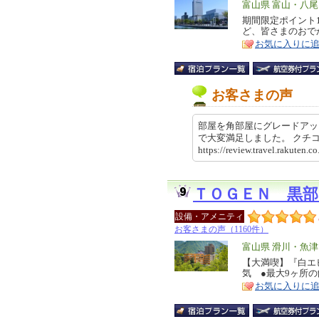
エ
富山県 富山・八
リ
期間限定ポイント
特
ど、皆さまのおで
ア
徴
お気に入りに
お客さまの声
部屋を角部屋にグレードアッ
で大変満足しました。 ク
https://review.travel.rakut
ＴＯＧＥＮ 黒部
設備・アメニティ
お客さまの声（1160件）
エ
富山県 滑川・魚
リ
【大満喫】『白エ
特
気 ●最大9ヶ所
ア
徴
お気に入りに