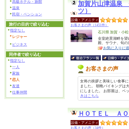
高級ホテル・旅館
加賀片山津温泉
温泉
ツ）
民宿・ペンション
設備・アメニティ
旅行の目的で絞り込む
お客さまの声（1451件）
指定なし
エ
石川県 加賀・小
レジャー
リ
全室絶景湖畔を望
特
殿、サウナ、旬の逸
ア
ビジネス
徴
お気に入りに
同伴者で絞り込む
指定なし
一人
お客さまの声
家族
恋人
女将の挨拶と美味しい食事に
友達
ました。 朝晩バイキングは
にしました。 お部屋は、ベッドルー
仕事仲間
きはこちら
ＨＯＴＥＬ ＡＯ
設備・アメニティ
お客さまの声（34件）