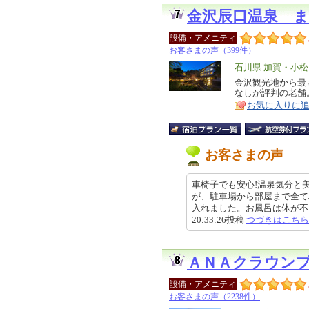
金沢辰口温泉 
設備・アメニティ
お客さまの声（399件）
エ
石川県 加賀・小
リ
金沢観光地から最
特
なしが評判の老舗
ア
徴
お気に入りに
お客さまの声
車椅子でも安心!温泉気分と
が、駐車場から部屋まで全て
入れました。お風呂は体が不自由
20:33:26投稿
つづきはこちら
ＡＮＡクラウン
設備・アメニティ
お客さまの声（2238件）