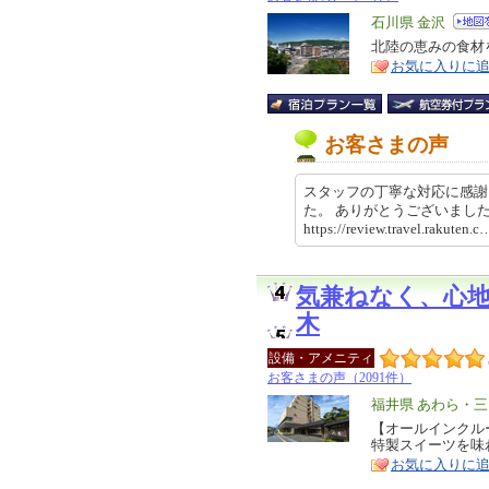
エ
石川県 金沢
リ
北陸の恵みの食材
特
お気に入りに
ア
徴
お客さまの声
スタッフの丁寧な対応に感謝
た。 ありがとうございまし
https://review.travel.rakut
気兼ねなく、心
木
設備・アメニティ
お客さまの声（2091件）
エ
福井県 あわら・三
リ
【オールインクル
特
特製スイーツを味
ア
徴
お気に入りに