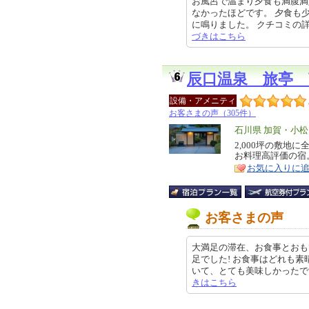
お風呂で温まり夕食も満腹満
なかったほどです。 夕食も
に鳴りました。 クチコミの詳細はこ
づきはこちら
辰口温泉 旅亭 
設備・アメニティ
お客さまの声（305件）
エ
石川県 加賀・小
リ
2,000坪の敷地
特
お料理高評価の宿
ア
徴
お気に入りに
お客さまの声
大満足の滞在、お食事とおも
足でした! お食事はどれも
いて、とても美味しかったです。さ
きはこちら