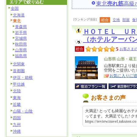
エリアで絞り込む
東北
売れ筋
高級
全国
北海道
[ランキング項目]
総合
立地
部屋
食
東北
青森県
ＨＯＴＥＬ ＵＲ
岩手県
（ホテルアーバ
宮城県
秋田県
5
総合
お客さまの
山形県
福島県
エ
山形県 山形・蔵
北関東
リ
山形駅東口より徒
特
空間をご提供いた
首都圏
ア
徴
お気に入りに
伊豆・箱根
甲信越
北陸
お客さまの声
東海
近畿
大満足! とっても綺麗なホ
山陽・山陰
ってます。大満足でした! 
四国
https://review.travel.rakut
九州
沖縄