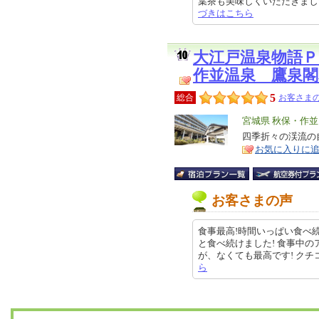
葉茶も美味しくいただきました。 
づきはこちら
大江戸温泉物語Ｐ
作並温泉 鷹泉閣
5
総合
お客さまの
エ
宮城県 秋保・作並
リ
四季折々の渓流の
特
お気に入りに
ア
徴
お客さまの声
食事最高!時間いっぱい食べ続
と食べ続けました! 食事中
が、なくても最高です! クチコミの
ら