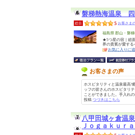
磐梯熱海温泉 四
5
総合
お客さまの
エ
福島県 郡山・磐
リ
★5つ星の宿｜総面
特
界の貴賓が愛する
ア
徴
お気に入りに
お客さまの声
ホスピタリティと温泉最高!
ッフの皆さんのホスピタリテ
ことができました。手入れの行き届
投稿
つづきはこちら
八甲田城ヶ倉温
Ｊｏｇａｋｕｒａ