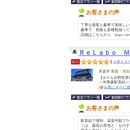
お客さまの声
丁寧な接客と豪華で美味しい
豪華で、朝食も多種類揃って
詳細はこちらから https://revi
ＲｅＬａｂｏ Ｍ
5
総合
お客さまの
エ
青森県 青森・浅
リ
【ホテル分野世界初
特
／JR青森駅直結
ア
徴
お気に入りに
お客さまの声
駅直結で便利、温泉半額プラ
ンは、最高の景色と、ものす