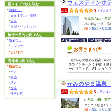
ウェスティンホ
宿タイプで絞り込む
指定なし
5
総合
お客さまの
高級ホテル・旅館
エ
宮城県 仙台・多
温泉
リ
杜の都を一望。高
特
民宿・ペンション
お気に入りに
ア
徴
旅行の目的で絞り込む
指定なし
レジャー
お客さまの声
ビジネス
34階からの眺めが最高! 34
同伴者で絞り込む
スツインルームに滞在) 子
指定なし
ーがリファで、嬉しかったです。… 
一人
家族
恋人
かみのやま温泉
友達
5
総合
お客さまの
仕事仲間
エ
山形県 山形・蔵
リ
クチコミ総合4.5
特
お気に入りに
ア
徴