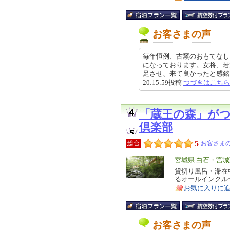
お客さまの声
毎年恒例、古窯のおもてなし
になっております。女将、若
足させ、来て良かったと感銘を頂
20:15:59投稿
つづきはこちら
「蔵王の森」が
倶楽部
5
総合
お客さまの
エ
宮城県 白石・宮
リ
貸切り風呂・滞在
特
るオールインクル
ア
徴
お気に入りに
お客さまの声