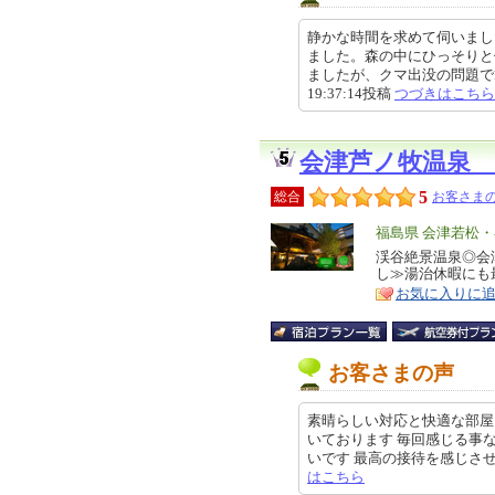
静かな時間を求めて伺いまし
ました。森の中にひっそりと
ましたが、クマ出没の問題で範囲
19:37:14投稿
つづきはこちら
会津芦ノ牧温泉 
5
総合
お客さまの
エ
福島県 会津若松
リ
渓谷絶景温泉◎会
特
し≫湯治休暇にも
ア
徴
お気に入りに
お客さまの声
素晴らしい対応と快適な部屋
いております 毎回感じる事
いです 最高の接待を感じさせていた
はこちら