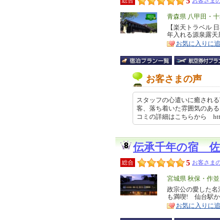
5
総合
お客さまの
エ
青森県 八甲田・
リ
【楽天トラベル 日
特
年入れる源泉露天
ア
徴
お気に入りに
お客さまの声
スタッフの心遣いに癒される
客、落ち着いた雰囲気のある
コミの詳細はこちらから https://
伝承千年の宿 佐
5
総合
お客さまの
エ
宮城県 秋保・作並
リ
政宗公の愛した名
特
も満喫! 仙台駅
ア
徴
お気に入りに