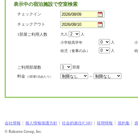
表示中の宿泊施設で空室検索
チェックイン
チェックアウト
1部屋ご利用人数
大人
人
人
小学校高学年
小
人
幼児（食事のみ）
幼
ご利用部屋数
部屋
料金
～
（1部屋1泊あたり）
会社情報
個人情報保護方針
社会的責任[CSR]
採用情報
規約集
© Rakuten Group, Inc.