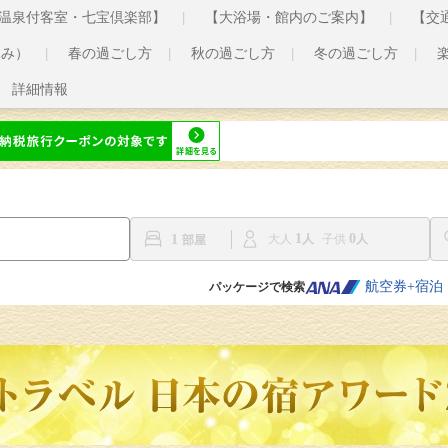
温泉付客室・七宝倶楽部】
【大浴場・館内のご案内】
【交
休み）
春の過ごし方
秋の過ごし方
冬の過ごし方
詳細情報
1
0
1
大人
子供
航空券+宿泊
パッケージで検索