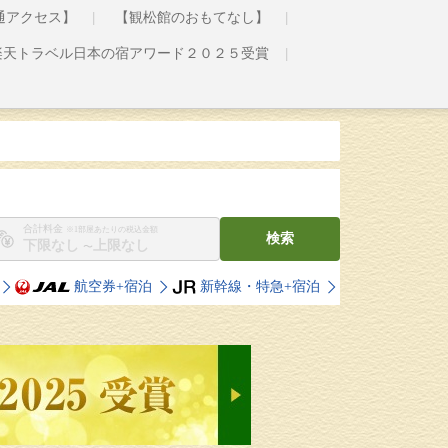
通アクセス】
【観松館のおもてなし】
楽天トラベル日本の宿アワード２０２５受賞
合計料金
※1部屋あたりの税込金額
検索
〜
航空券+宿泊
新幹線・特急+宿泊