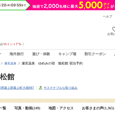
ヘルプ
お気
ー
海外旅行
遊び・体験
キャンプ場
割引クーポン
瀬見温泉 ゆめみの宿 観松館 宿泊予約
瀬見温泉
松館
1山形県最上郡最上町大堀987
サステナブルな取り組み
一覧
写真・動画(249)
地図・アクセス
お客さまの声(
1,365
)