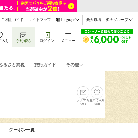
ご利用ガイド
サイトマップ
Language
楽天市場
楽天グループ
に入り
予約確認
ログイン
メニュー
ふるさと納税
旅行ガイド
その他
メルマガ
お気に入り
登録
追加
クーポン一覧