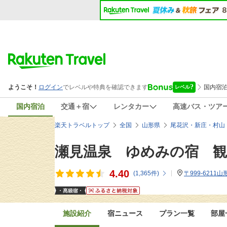
国内宿泊
交通＋宿
レンタカー
高速バス・ツア
楽天トラベルトップ
全国
山形県
尾花沢・新庄・村山
瀬見温泉 ゆめみの宿 観
4.40
(
1,365
件)
〒999-621
施設紹介
宿ニュース
プラン一覧
部屋