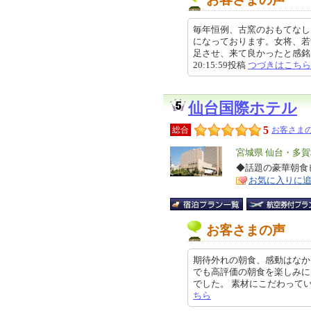
毎年恒例、古窯のおもてなし
になっております。女将、若
足させ、来て良かったと感銘を頂
20:15:59投稿
つづきはこちら
仙台国際ホテル
5
総合
お客さまの
エ
宮城県 仙台・多
リ
◆話題の豪華朝食ビ
特
お気に入りに
ア
徴
お客さまの声
期待外れの朝食、感動はなか
でも高評価の朝食を楽しみに
でした。 素材にこだわっているのは
ちら