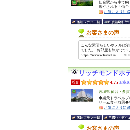
リ
仙台駅から車で約
特
癒やされる「仙台
ア
徴
お気に入りに
お客さまの声
こんな素晴らしいホテルは初
でした。 お部屋も静かです
https://review.travel.ra… 2
リッチモンドホ
4.75
総合
お客さ
エ
宮城県 仙台・多
リ
◆楽天トラベルブ
特
リーム食べ放題◆
ア
徴
お気に入りに
お客さまの声