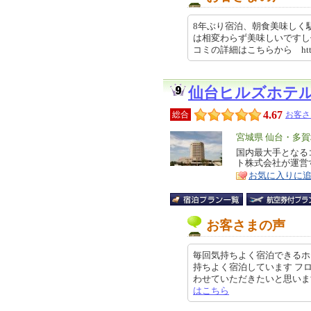
8年ぶり宿泊、朝食美味しく駅
は相変わらず美味しいですし
コミの詳細はこちらから https:/
仙台ヒルズホテ
4.67
総合
お客さ
エ
宮城県 仙台・多
リ
国内最大手となる
特
ト株式会社が運営
ア
徴
お気に入りに
お客さまの声
毎回気持ちよく宿泊できるホ
持ちよく宿泊しています フ
わせていただきたいと思います クチ
はこちら