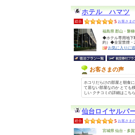
ホテル ハマツ
5
総合
お客さまの
エ
福島県 郡山・磐
リ
◆ホテル専用地下
特
約）◆全室禁煙・
ア
徴
お気に入りに
お客さまの声
ホコリだらけの部屋と朝食に
て居ない部屋なのか とても
しい クチコミの詳細はこちらか… 2
仙台ロイヤルパ
5
総合
お客さまの
エ
宮城県 仙台・多