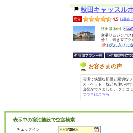
秋田キャッスル
4.5
総合
お客さま
エ
秋田県 秋田
リ
空港リムジンバス
特
分！ 焼き立てク
ア
徴
お気に入りに
お客さまの声
清潔で快適な部屋と親切なフ
ス・ベット・枕とも使いやす
出発ができました。 クチコミの詳細
つづきはこちら
表示中の宿泊施設で空室検索
チェックイン