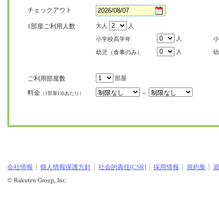
チェックアウト
1部屋ご利用人数
大人
人
人
小学校高学年
小
人
幼児（食事のみ）
幼
ご利用部屋数
部屋
料金
～
（1部屋1泊あたり）
会社情報
個人情報保護方針
社会的責任[CSR]
採用情報
規約集
© Rakuten Group, Inc.