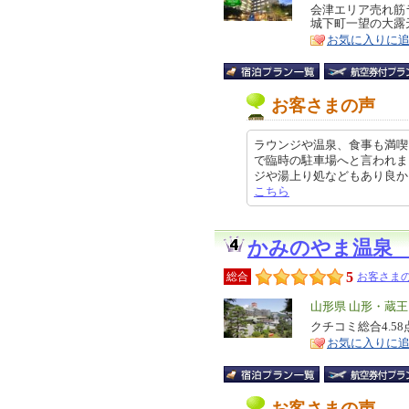
リ
会津エリア売れ筋
特
城下町一望の大露
ア
徴
お気に入りに
お客さまの声
ラウンジや温泉、食事も満喫
で臨時の駐車場へと言われま
ジや湯上り処などもあり良かったです
こちら
かみのやま温泉
5
総合
お客さまの
エ
山形県 山形・蔵
リ
クチコミ総合4.5
特
お気に入りに
ア
徴
お客さまの声