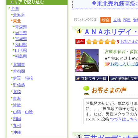
エリアで絞り込む
東北
売れ筋
高級
全国
北海道
[ランキング項目]
総合
立地
部屋
食
東北
青森県
ＡＮＡホリデイ
岩手県
宮城県
5
総合
お客さまの
秋田県
山形県
エ
宮城県 仙台・多
福島県
リ
■全室20㎡以上■W
特
お気に入りに
北関東
ア
徴
首都圏
伊豆・箱根
甲信越
お客さまの声
北陸
東海
お風呂の匂いが、気になりま
近畿
に、、、 換気扇の調子が悪
山陽・山陰
す。ただ、男性スタッフの方が何
四国
15:10:51投稿
つづきはこちら
九州
沖縄