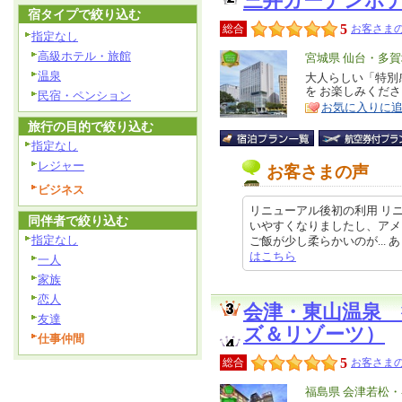
三井ガーデンホ
宿タイプで絞り込む
5
総合
お客さまの
指定なし
高級ホテル・旅館
エ
宮城県 仙台・多
温泉
リ
大人らしい「特別
特
を お楽しみくだ
民宿・ペンション
ア
徴
お気に入りに
旅行の目的で絞り込む
指定なし
レジャー
お客さまの声
ビジネス
リニューアル後初の利用 リ
同伴者で絞り込む
いやすくなりましたし、アメ
指定なし
ご飯が少し柔らかいのが... あと朝
はこちら
一人
家族
恋人
会津・東山温泉
友達
ズ＆リゾーツ）
仕事仲間
5
総合
お客さまの
エ
福島県 会津若松