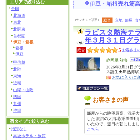
エリアで絞り込む
伊豆・箱根
売れ筋
全国
北海道
[ランキング項目]
総合
立地
部屋
食
東北
北関東
ラビスタ熱海テ
首都圏
年３月３１日グ
伊豆・箱根
箱根
5
総合
お客さまの
伊豆
エ
静岡県 熱海
甲信越
リ
2026年3月31
特
北陸
ス誕生★JR熱海駅
ア
徴
東海
お気に入りに
近畿
山陽・山陰
四国
お客さまの声
九州
沖縄
部屋からの眺望最高、混浴大
した 混浴の大浴場(浴着着用
宿タイプで絞り込む
いたので、翌日の朝にしました。 景
指定なし
こちら
高級ホテル・旅館