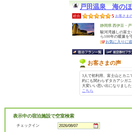
戸田温泉 海の
5
総合
お客さまの
エ
静岡県 西伊豆・
リ
駿河湾越しの富士
特
ら100年の暖簾を
ア
徴
お気に入りに
お客さまの声
3人で初利用、富士山とカニ
約にも関わらずタカアシガニ
大変いい思い出になりました。 ご飯
こちら
表示中の宿泊施設で空室検索
チェックイン