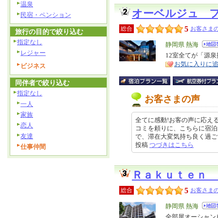
温泉
オーベルジュ 
民宿・ペンション
5
総合
お客さまの
旅行の目的で絞り込む
指定なし
エ
静岡県 熱海
レジャー
リ
12室全てが「源
特
お気に入りに
ア
ビジネス
徴
同伴者で絞り込む
指定なし
お客さまの声
一人
家族
全てに感動!お客の声に応え
恋人
コミを頼りに、こちらに宿泊
友達
で、滞在大変気持ち良く過ごさせてい
投稿
つづきはこちら
仕事仲間
Ｒａｋｕｔｅｎ 
5
総合
お客さまの
エ
静岡県 熱海
リ
全部屋オーシャン
特