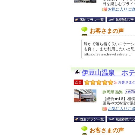
日を楽しむプライ
ア
徴
お気に入りに
お客さまの声
静かで落ち着く良いロケーシ
も良く、また利用したいと
https://review.travel.rakut
伊豆山温泉 ホ
5
総合
お客さまの
エ
静岡県 熱海
リ
【総合★4.8】
特
風呂や大浴場で湯
ア
徴
お気に入りに
お客さまの声