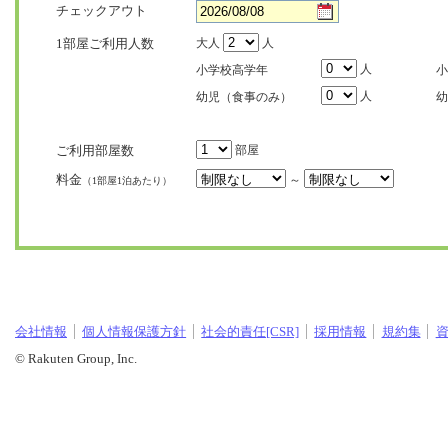
チェックアウト
1部屋ご利用人数
大人
人
人
小学校高学年
小
人
幼児（食事のみ）
幼
ご利用部屋数
部屋
料金
～
（1部屋1泊あたり）
会社情報
個人情報保護方針
社会的責任[CSR]
採用情報
規約集
© Rakuten Group, Inc.