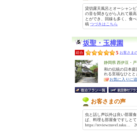
貸切露天風呂とオーシャンビ
の音を聞きながら入れて最高
とができ、回線も多く、食べ応えの
稿
つづきはこちら
坂聖・玉樟園
5
総合
お客さまの
エ
静岡県 西伊豆・
リ
和の伝統の日本庭
特
れる至福なひとと
ア
徴
お気に入りに
お客さまの声
虫と話し声以外は良い部屋食
ば、料理も部屋食ですしと
https://review.travel.raku…