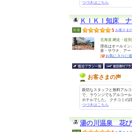
つづきはこちら
ＫＩＫＩ知床 
5
部屋
お客さまの
エ
北海道 網走・紋
リ
滞在はオールイン
特
泉・サウナ、アー
ア
徴
お気に入りに
お客さまの声
親切なスタッフと無料アルコ
で、ラウンジでもアルコール
ホテルでした。 クチコミの詳細はこ
つづきはこちら
湯の川温泉 花