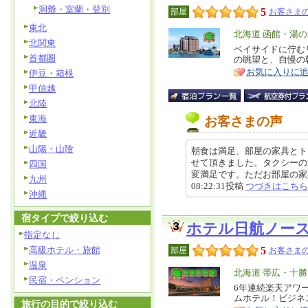
洞爺・室蘭・登別
5
部屋
お客さまの
東北
エ
北海道 函館・湯
北関東
リ
ベイサイドに佇む
特
首都圏
の眺望と、自慢の
ア
徴
お気に入りに
伊豆・箱根
甲信越
北陸
東海
お客さまの声
近畿
山陽・山陰
朝食は満足、部屋の家具とト
せて頂きました。タクシーの
四国
変満足です。ただお部屋の家具等
九州
08:22:31投稿
つづきはこちら
沖縄
宿タイプで絞り込む
ホテル日航ノー
指定なし
高級ホテル・旅館
5
部屋
お客さまの
温泉
エ
北海道 帯広・十勝
民宿・ペンション
リ
6年連続楽天アワ
特
ムホテル！ビジネ
ア
徴
旅行の目的で絞り込む