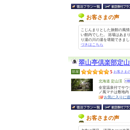
お客さまの声
こじんまりとした旅館の風情
い館内でした。 浴場はあま
り湯の川の湯を堪能できました。 
づきはこちら
翠山亭倶楽部定山
5
部屋
お客さまの
エ
北海道 定山渓
リ
全室温泉付でサウ
特
ノ風マチは敷地内
ア
徴
お気に入りに
お客さまの声