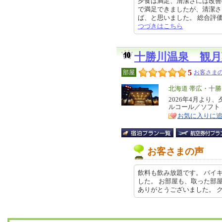
夕食は満足、清潔さには改善
で満足できましたが、清潔さ
ば、と思いました。 総合評価は星4
つづきはこちら
十勝川温泉 観月
5
部屋
お客さまの
エ
北海道 帯広・十勝
リ
2026年4月よ
特
ルコール／ソフト
ア
徴
お気に入りに
お客さまの声
飲料も飲み放題です。 バイ
した。 お部屋も、取った部
ありがとうございました。 クチコミ