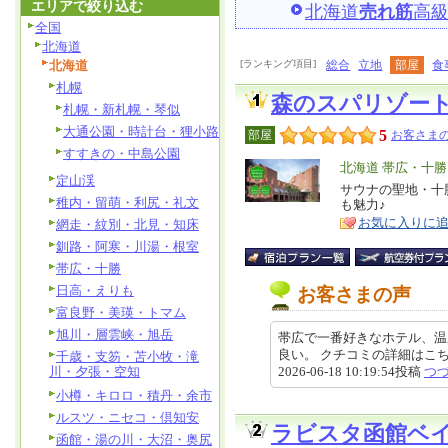
エリアで絞り込む
北海道
売れ筋
高
全国
北海道
北海道
[ランキング項目]
総合
立地
部屋
食
札幌
森のスパリゾー
札幌・新札幌・琴似
大通公園・時計台・狸小路
5
部屋
お客さまの
すすきの・中島公園
エ
北海道 帯広・十勝
定山渓
リ
サウナの聖地・十
特
稚内・留萌・利尻・礼文
も魅力♪
ア
徴
お気に入りに
網走・紋別・北見・知床
釧路・阿寒・川湯・根室
帯広・十勝
日高・えりも
お客さまの声
富良野・美瑛・トマム
旭川・層雲峡・旭岳
帯広で一番好きなホテル、温
良い。 クチコミの詳細はこちらから http
千歳・支笏・苫小牧・滝
川・夕張・空知
2026-06-18 10:19:54投稿
つ
小樽・キロロ・積丹・余市
ルスツ・ニセコ・倶知安
ラビスタ函館ベ
函館・湯の川・大沼・奥尻