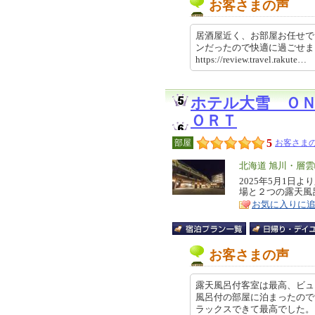
お客さまの声
居酒屋近く、お部屋お任せで
ンだったので快適に過ごせま
https://review.travel.rakut
ホテル大雪 Ｏ
ＯＲＴ
5
部屋
お客さまの
エ
北海道 旭川・層
リ
2025年5月1日
特
場と２つの露天風
ア
徴
お気に入りに
お客さまの声
露天風呂付客室は最高、ビュ
風呂付の部屋に泊まったので
ラックスできて最高でした。 違う部