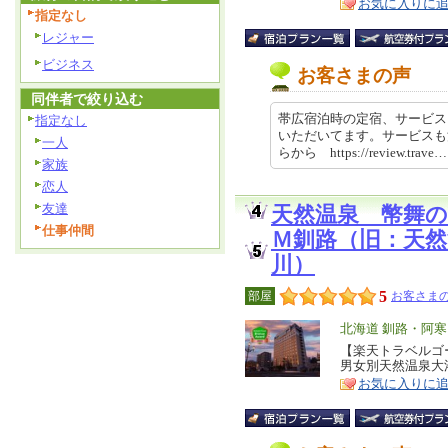
お気に入りに
指定なし
レジャー
ビジネス
お客さまの声
同伴者で絞り込む
帯広宿泊時の定宿、サービス
指定なし
いただいてます。サービスも
一人
らから https://review.trave
家族
恋人
友達
天然温泉 幣舞
仕事仲間
Ｍ釧路（旧：天
川）
5
部屋
お客さまの
エ
北海道 釧路・阿
リ
【楽天トラベルゴ
特
男女別天然温泉大
ア
徴
お気に入りに