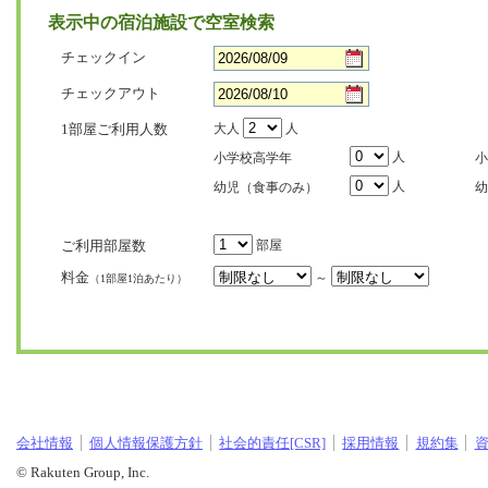
表示中の宿泊施設で空室検索
チェックイン
チェックアウト
1部屋ご利用人数
大人
人
人
小学校高学年
小
人
幼児（食事のみ）
幼
ご利用部屋数
部屋
料金
～
（1部屋1泊あたり）
会社情報
個人情報保護方針
社会的責任[CSR]
採用情報
規約集
© Rakuten Group, Inc.