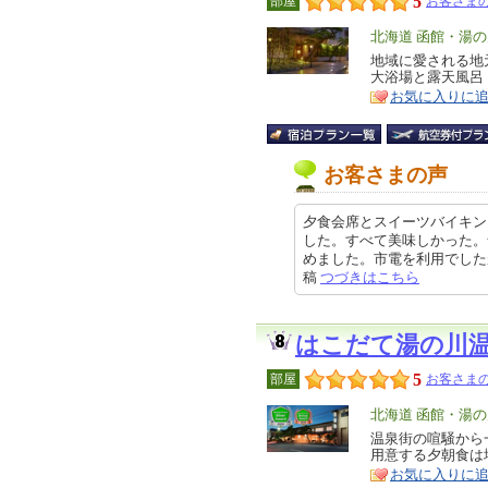
5
部屋
お客さまの
エ
北海道 函館・湯
リ
地域に愛される地
特
大浴場と露天風呂
ア
徴
お気に入りに
お客さまの声
夕食会席とスイーツバイキン
した。すべて美味しかった。
めました。市電を利用でしたが、駅
稿
つづきはこちら
はこだて湯の川
5
部屋
お客さまの
エ
北海道 函館・湯
リ
温泉街の喧騒から
特
用意する夕朝食は
ア
徴
お気に入りに